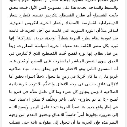
والتنميط والنمذجة. يحدث هذا على مستويين اثنين الأول خبيث يتعلق
بخُبث المُصطلح أي بطرح المُصطلح لتكريس نقيضه. فيُطرح شعار
الديمقراطية لمُمارسة الاستبداد وشعار الحرية لتكريس العبودية.
لنتذكر مثلاً أن الثورة السورية التي قامت من أجل الحرية قد قامت
ضد عبودية نظام يطرح الحرية شعاراً: "وحدة، حرية، اشتراكية". إنها
ثورة بكل معنى الكلمة ضد مقولة الحرية السياسة المطروحة زيفاً
من قبل نظام. إنها ثورة لفضح خُبث المُصطلح الذي لا يُمارس في
العمق سوى النقيض المباشر لما يطرحه على السطح أو يُعلن عنه.
أما المستوى الثاني وهو الأخطر هنا فهو يتعلق بمدة انتهاء صلاحية
حُريةٍ ما. إن ما كان حُريةً في زمنٍ ما يتحول لاحقاً (سواء تحقق أما
لا) إلى عائقٍ حقيقي في وجه الانعتاق والتقدُّم. لا توجد حُرية دائمة
الصلاحية فالزمن يتجاوز كل شيء وما كان عامل تقدُّم في فترةٍ ما
يُصبح -إذا ما تم تجاوزه- عامل تأخر وتخلُّف لا يمكن الاعتماد عليه
في إطار واقع جديد. هنا تصدأ الحرية نتيجة عامل الزمن ويُصبح التنبه
إلى ضرورة تجاوزها أمراً حاسماً للانعتاق وتحقيق التقدم. من وجهة
النظر هذه فإن الحرية ما أن تتحول إلى مقولات ثابتة حتى تتصلب