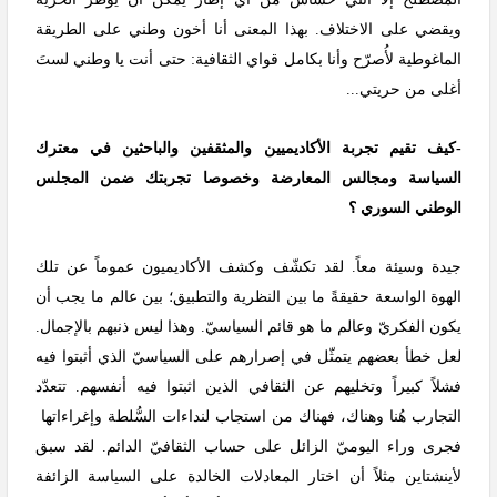
ويقضي على الاختلاف. بهذا المعنى أنا أخون وطني على الطريقة
الماغوطية لأُصرّح وأنا بكامل قواي الثقافية: حتى أنت يا وطني لستَ
أغلى من حريتي...
-كيف تقيم تجربة الأكاديميين والمثقفين والباحثين في معترك
السياسة ومجالس المعارضة وخصوصا تجربتك ضمن المجلس
الوطني السوري ؟
جيدة وسيئة معاً. لقد تكشّف وكشف الأكاديميون عموماً عن تلك
الهوة الواسعة حقيقةً ما بين النظرية والتطبيق؛ بين عالم ما يجب أن
يكون الفكريّ وعالم ما هو قائم السياسيّ. وهذا ليس ذنبهم بالإجمال.
لعل خطأ بعضهم يتمثّل في إصرارهم على السياسيّ الذي أثبتوا فيه
فشلاً كبيراً وتخليهم عن الثقافي الذين اثبتوا فيه أنفسهم. تتعدّد
التجارب هُنا وهناك، فهناك من استجاب لنداءات السُّلطة وإغراءاتها
فجرى وراء اليوميّ الزائل على حساب الثقافيّ الدائم. لقد سبق
لأينشتاين مثلاً أن اختار المعادلات الخالدة على السياسة الزائفة