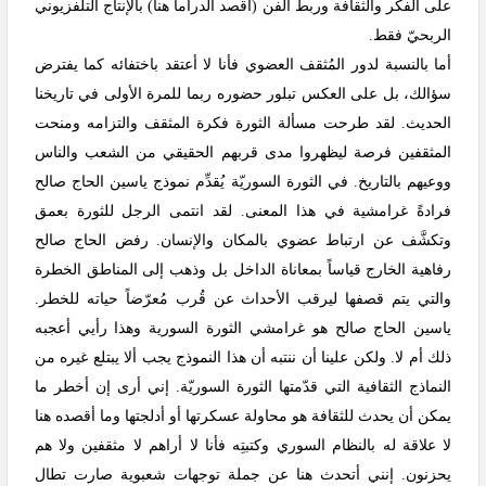
على الفكر والثقافة وربط الفن (أقصد الدراما هنا) بالإنتاج التلفزيوني
الربحيّ فقط.
أما بالنسبة لدور المُثقف العضوي فأنا لا أعتقد باختفائه كما يفترض
سؤالك، بل على العكس تبلور حضوره ربما للمرة الأولى في تاريخنا
الحديث. لقد طرحت مسألة الثورة فكرة المثقف والتزامه ومنحت
المثقفين فرصة ليظهروا مدى قربهم الحقيقي من الشعب والناس
ووعيهم بالتاريخ. في الثورة السوريّة يُقدِّم نموذج ياسين الحاج صالح
فرادةً غرامشية في هذا المعنى. لقد انتمى الرجل للثورة بعمق
وتكشَّف عن ارتباط عضوي بالمكان والإنسان. رفض الحاج صالح
رفاهية الخارج قياساً بمعاناة الداخل بل وذهب إلى المناطق الخطرة
والتي يتم قصفها ليرقب الأحداث عن قُرب مُعرّضاً حياته للخطر.
ياسين الحاج صالح هو غرامشي الثورة السورية وهذا رأيي أعجبه
ذلك أم لا. ولكن علينا أن ننتبه أن هذا النموذج يجب ألا يبتلع غيره من
النماذج الثقافية التي قدّمتها الثورة السوريّة. إني أرى إن أخطر ما
يمكن أن يحدث للثقافة هو محاولة عسكرتها أو أدلجتها وما أقصده هنا
لا علاقة له بالنظام السوري وكتبتِه فأنا لا أراهم لا مثقفين ولا هم
يحزنون. إنني أتحدث هنا عن جملة توجهات شعبوية صارت تطال