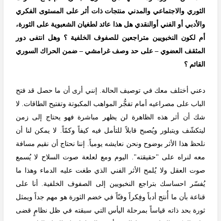
الثوري والاجتماعي والمدني منتجات ذات أثر على المستوى الفكري
والأدبي أو الفني أوالنقدي هل هذا عائد لطغيان الشعبوية على الثورة،
أم لكون النخبويين متراجعين للصفوف الخلفية ؟ وهل انتفى دور
المثقف العضوي – على حد وصف غرامشي – ضمن الحراك السوري
القائم ؟
دعني أختلف معك في توصيف الحالة. إنني أرى أن ما حصل قد فتح
الباب على مصراعيه أمام تفجُّر المواهب المكبوتة وتفتيح الطاقات. لا
شك أن أثر هذه الظاهرة لن يظهر مباشرة فهو يحتاج إلى زمن
ليتكشّف ويتبلور ويُصبح قابلاً للتأمل فيه كيفاً وكمّاً. لا يمكن لنا أن
نلحظ هذا الأثر بوضوح ونحن نعايشه يومياً. إننا نحتاج أن نقيم مسافة
معه لنراه على "حقيقته". اليوم ومع لعلعة صوت السلاح لا يُسمع
صوت العقل ولا يُلمح الأثر الفني الذي طغت عليه الدماء وهذا ما
يُفسّر احساسك بتراجع النخبويين إلى الصفوف الخلفية. أنا على
قناعة بأن ما أُنتج أدباً وفِكراً وفنّاً في خضم الثورة هو مهم جداً ويمثل
ثورة بحد ذاته قياساً بمرحلة اليأس التي سبقته في ظل نظامٍ قضى