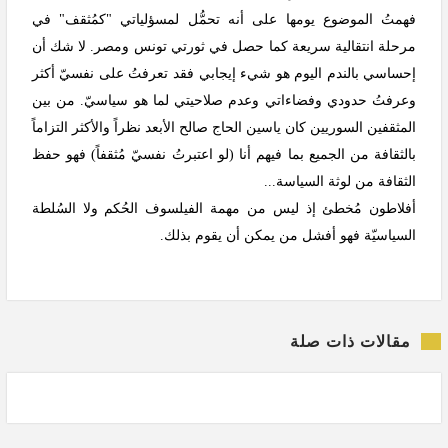
فهمتُ الموضوع يومها على أنه تحمُّل لمسؤلياتي "كمُثقف" في
مرحلة انتقالية سريعة كما حصل في ثورتي تونس ومصر. لا شك أن
إحساسي بالندم اليوم هو شيء إيجابي فقد تعرفتُ على نفسيّ أكثر
وعرفتُ حدودي وفضاءاتي وعدم صلاحيتي لما هو سياسيّ. من بين
المثقفين السوريين كان ياسين الحاج صالح الأبعد نظراً والأكثر التزاماً
بالثقافة من الجميع بما فيهم أنا (لو اعتبرتُ نفسيّ مُثقفاً) فهو حفظ
الثقافة من لوثة السياسة...
أفلاطون مُخطئ إذ ليس من مهمة الفيلسوف الحُكم ولا السُلطة
السياسيّة فهو أفشل من يمكن أن يقوم بذلك.
مقالات ذات صلة