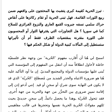
- تبرز الحرية كقيمة كبرى يتشبث بها المحتجون على واقعهم ضمن
ربيع الثورات القائمة، فهل تبنى الحرية أو تقام ركائزها على أنقاض
حراك سلمي نسفه جبروت القمع العاري والنزوع الغرائزي للسلاح
كما في سوريا ؟ هل التجاوزات التي يقترفها الثوار أو المحسوبون
على الثورة مقترنة بمقتضيات الظرف فقط أم أن تأثيراتها
ستستطيل إلى المآلات كبنية الدولة أو شكل الحكم فيها ؟
اسمح لي هُنا أن أُقارب مفهوم "الحُرية" من وجهة نظر فلسفيّة
خاصّة لأحاول انطلاقاُ منه أن انتقل من المفهوم إلى المؤسسة التي
تُبنى عليها مؤسسات الدولة والمجتمع المدنيّ. إن ما أود التأكيد عليه
هُنا هو ضرورة الانتباه والحذر الشديد من مُصطلح "الحُريّة" الذي قد
لا يكون في النهاية سوى شركٍ أو سجنٍ أو قيد. إنني أدعو إذن إلى
إقامة تمييزٍ ضروري بين التحرُّر من جهة والحرية من جهة أُخرى.
فقد تتحول الحُريّة ـوهذا ما يحصل دائماًـ إلى سجنٍ حديديّ بحيث
تَلتَهم مقولاتُ الحُريةِ الحريةَ نفسها وتحجزها في قالب مفاهيمي
ضيق فتصبح الحريّة مسورة بجملة أفكار أو مفاهيم تقوم بالتقييد