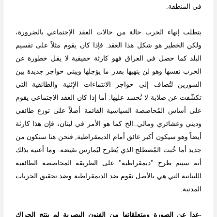
في المنطقة.
يتطلب إنهاء الحرب حالة من حالات العقد الإجتماعي بالضرورة،
ولكن الخطير هو شكل هذا العقد. فإذا كان يقوم مثلاً على تقسيم
البلد كما حصل في العراق فهو كارثة حقيقية لا يقل خطورة عن
الحرب نفسها وهو لن ينهيها بقدر ما يؤجلها ويبني حواجز جديدة بين
السورين لتُضاف إلى حواجز الانتماءات الإثنية والطائفية التي
تكشّفت عن صلابة لا نُحسد عليها. أما إذا كان العقد الاجتماعي يقوم
على أساس المُحاصصة السياسية القائمة أصلاً على توزع طائفي
وديني وعشائري ومالي..الخ كما هو الأمر في لبنان، فإن هذا كارثة
أيضاً وهو سيكون أكبر عائق أمام الديمقراطية, فنحن هنا سنكون من
جديد أما خُبث المُصطلح الذي يُطرح ليُمارس نقيضه. وما أعنيه بذلك
أنه سيتم طرح "ديمقراطية" على الطريقة المحاصصة الطائفية
اللبنانية التي هي بالأصل تقوم ضد الديمقراطية وضد تحقيق الحريات
المدنية.
-عدا عن الصورة ومتعلقاتها من الفنون البصرية لم ينتج الحراك