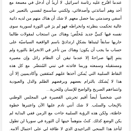
عندما اقتُرح عليه رئاسة اسرائيل. لا أريدُ أن أدخل في معمعة مع
أحد وهم أساتذتي وأصدقائي، ولكنني سأسمح لنفسي بالتعبير عن
أسفي وصدمتي بما حصل معهم. لا شك أن هناك منهم من لديه ذاتية
عالية تحكمت بنظرته وانخراطه فهو لم يرَ في الثورة لسورية سوى
نفسه فيها كنبيٍّ جديد مُخلّص؛ وهناك من استجاب لمقولات طالما
حاربها سابقاً ليتبناها بشكلٍ ارتداديّ باسم الواقعية السياسيّة على
حساب ما يجب أن يكون؛ وهناك من تأخر في الانخراط بالثورة ولم
ينتمِ إليها صراحةً إلا عندما تيقن أن النظام زائل وإن مصيره
ومستقبله وسمعته وربما فائدته في تبني المُنتصِّر. مع كل هذه
النقاط السلبية التي يُمكن أخذها عليهم كمثقفين وأكاديميين إلا أن
هذا لا يُشكك بالتزام بعضهم وبرفضهم الظلم والذل والعبودية
وانتماءهم الصريح والواضح للإنسان وللحرية...
عني شخصياً أيضاُ أقيم تجربتي القصيرة في المجلس الوطني
بالإيجاب والسلب. لا شك أنني نادم عليها الآن واعتبرها خطوة
خاطئة، ولكن هذه الرؤية السلبية جاءت مع الزمن ففي البداية لم
يكن الوضع كذلك. كنتُ متوهماً حينها أن الثورة في سوريا لن تطول
لتأخذ هذا المنحى التراجيدي الذي لا طاقة لي على احتمال آلامه.