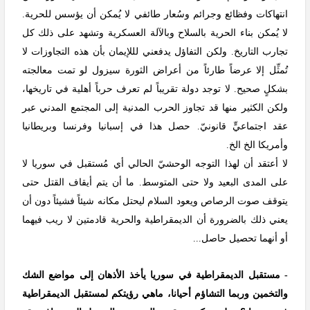
انتهاكات وفظائع وجرائم وسُعار طائفي لا يُمكن أن يؤسس للحرية.
لا يُمكن بناء الحرية بالسلاح وبالآلة العسكرية وتشهد على ذلك كل
تجارب التاريخ. ولكن التفاؤل يدفعني لللإيمان بأن هذه التجاوزات لا
تُمثِّل إلا عرضاً طارئاً من أعراض الثورة سيزول لو تمت معالجته
بشكلٍ صحيح. لا توجد دولة تقريباً لم تعرف حرباً أهلية في تاريخها،
ولكن الكثير منها قد تجاوز الحرب المدنية إلى المجتمع المدني عبر
عقد اجتماعيٍّ قانونيّ. حصل هذا في إسبانيا وفرنسا وبريطانيا
وأمريكا الخ الخ.
لا أعتقد أن لهذا التوجه الوحشيّ الحالي أي مُستقبل في سوريا لا
على المدى البعيد ولا حتى المتوسط. ما أن يتم أيقاف القتل حتى
يتوقف صوت الرصاص ويعود السلام ليحتل مكانه شيئاً فشيئاً دون أن
يعني ذلك بالضرورة أن الديمقراطية والحرية قادمتين لا ريب فيهما
أو أنهما تحصيل حاصل...
- مستقبل الديمقراطية في سوريا يأخذ الأذهان إلى مواضع الشك
والتخمين وربما التشاؤم أحيانا، ماهي رؤيتكم لمستقبل الديمقراطية