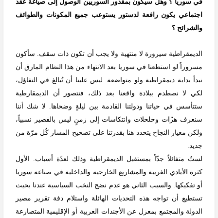
في سوريا ؟ وهل سيكون بمقدور السوريين الوصول إلى صياغة عقد
اجتماعي يكون رافعة لدستور يستوعب جميع المكونات والطوائف
والشرائح ؟
الديمقراطية سيرورة لا منتهية ولا يجب أن تكون ذات سقف. سأكون
مسروراً لو استطعنا في سوريا بعد الانتهاء من هذا النظام المارق أن
نبدأ بداية ديمقراطية ولو متواضعة. ليس علينا أن نُبالغ في التفاؤل،
لكي لا نصطدم ببلادة واقعنا بعد ذلك، فنتصور أن الديمقارطية
ستتأسس في حياتنا ودولتنا القادمة بين ليلةٍ وضحاها. لا شك أننا
سنعرف هزّات وخلخلات وانتكاسات إلى زمنٍ ليس بالقصير نسبياً،
ولكن معيار النجاح يتحدد هنا بقدرتنا على تصحيح المسار كُل مرّة من
جديد.
لستُ متفائلاً جدّاً بمستقبل الديمقراطية وذلك لعدّة أسباب. الأول
كثرة الأيادي الغريبة والمشاريع الخارجية والداخلية في صناعة سوريا
أو تفكيكها. والسبب الثاني هو عدم نضج النخب السياسية عندنا بحيث
تستطيع أن تواجه هذه التحديات الهائلة واستلام دفة تقرير مصير
الدولة والمجتمع بمعزل عن الأجندات الغربية أو الإقليمية المتصارعة