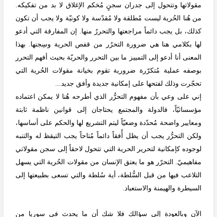
مقولاتها وتتحول إلى جدران سجنٍ مُخكم الإغلاق لا بد من تفكيكه.
من هُنا الحُرية ليست مُطلقة ولا مُقدّسة ولا كونيّة ولا يجب أن تكون
كذلك، بل يجب دائماً مراجعتها والتحررُ منها. إن المفارقة التي أدعو
لها بكلامي هنا هي ضرورة التحرُر من قفص الحرية وسِجنها. بهذا
المعنى أنا أدعو إلى التمييز ما بين التحرر والحريّة بحيث أفهم التحرر
بوصفه عملية مُتكرّرة ضرورية تقوم بخيانة مقولات الحُرية التي
تحجّرت وذلك لفتحها على إمكانية جديدة وأفق جديد...
إني على وعي بأن مفهوم التحرُّر الذي أطرحه هُنا لا يمكن اعتماده
مؤسساتيّاً، فالدولة والمجتمع يحتاجان إلى قوانين ناظمة ثابتة
ومعايير واضحة مُحدّدة وضعيّاً ليتم التشريع لها والحكم على أساسها،
ولكن التحرُّر يجب أن يظل أُفقاً دائماً مُتاحاً يجب التيقظ له والتنبه
لوجوده كإمكانية لتحرير الحرية التي تتحول لاحقاً إلى سجن مقولاتي
مفاهيميّ. التحرّر هو ما يعتق الإنسان من مقولات الحُرية التي يسهل
التلاعب فيها من قبل السُّلطة، أية سُلطة والتي تسعى بطبيعتها إلى
السيطرة والهيمنة والاستعباد.
الآن وبالعودة إلى سؤالك فلا شك أن ما يحدث في سوريا من