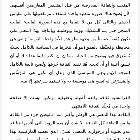
المثقف والثقافة المعارضة من قبل المثقفين المعارضين أنفسهم.
كأن يُصبح هناك صورة نمطية واحدة للمثقف تم تفصيلها على مقياس
أحدهم وبالتالي كل من لا يتماها مع هذه الصورة القالب/ القالب
السجن حتى يتم التشكيك بهويته وبوطنيته وبإنتاجه. بهذا المعنى لكي
تكون مُثقفاً حقيقياً من وجهة نظر هذه الأيديولجيا "الثورية" (التي هي
محافِظة ومُحنِّطة بالعمق) هو أن تنخرط في السياسة بالكامل بحيثُ
تُستَغرَق فيها ويصبح من الخيانة بمكان أن تكتب فيما عدا ذلك أو أن
تسمع أغنية أو أن تُحب. هُنا تفقد الثقافة حُريتها وتُصبح تابعة بالكامل
للتوجه الإيدولوجي السياسيّ الذي وبدل أن تكون هي المؤسِّس
والمُشرّعِن له تُصبح هي مؤسسة به ولا تستمد شرعيتها إلا منه.
الغرامشية ثقافة رائعة أصيلة وحقيقية، ولكنها ليست إلا صفحة
واحدة من مُجلّد الثقافة اللامنتهي.
الثقافة بهذا المعنى هي الوطن وأكثر منه. فالوطن جزء من الثقافة
وليس الثقافة كل الثقافة. لا شك أن هذه الرؤية التي أُقدمها هنا قد
تبدو نخبوية أو برجوازية بالمعنى السيّء الذي تعطيه الماركسية لهذا
المُصطلح إلا أنني حسّاس من أي إطار يمكن أن يؤطر الحرية