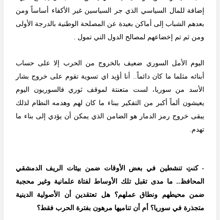
إضافة للمال السياسي الذي جر السياسين غير الأكفاء أساساً ومن
بعدهم الشباب إلى أماكن بعيدة عن المصلحة الوطنية بالدرجة الأولى
ومن ثم تم إخضاعهم لمصالح الدول التي تمول .
اليوم الأمل السوري ضعيف بالخروج من الحرب إلا على حساب
أبنائه مثلما ما كان دائماً.. أنا أؤيد اي تسوية تقوم على خروج بشار
الأسد من سوريا، لست متعنتة لموقف ثوري فالسوريون اليوم
يعيشون ألماً أكبر من التفكير ببناء ما كان لهم وهدمه النظام لذلك
يبقى خروج رمز الدمار هو الضامن الذي يمكن أن يؤدي إلى بناء ما
تهدم.
- كنتِ تنشطين في بعض الأوقات ضمن بيئات الريف الدمشقي
المحافظ.. ما مدى تقبل تلك الأوساط لفتاة علمانية وغير محجبة
ضمن محيطهم ونطاق عملهم؟ هل تعتقدين أن الأصولية الدينية
متجذرة في سوريا؟ أم أن تناميها مرهون بفترة الحرب فقط؟