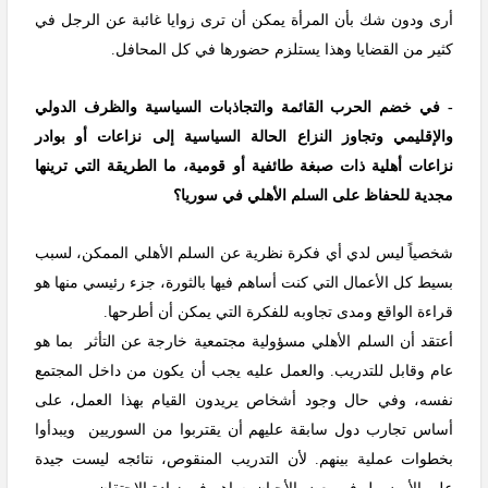
أرى ودون شك بأن المرأة يمكن أن ترى زوايا غائبة عن الرجل في
كثير من القضايا وهذا يستلزم حضورها في كل المحافل.
- في خضم الحرب القائمة والتجاذبات السياسية والظرف الدولي
والإقليمي وتجاوز النزاع الحالة السياسية إلى نزاعات أو بوادر
نزاعات أهلية ذات صبغة طائفية أو قومية، ما الطريقة التي ترينها
مجدية للحفاظ على السلم الأهلي في سوريا؟
شخصياً ليس لدي أي فكرة نظرية عن السلم الأهلي الممكن، لسبب
بسيط كل الأعمال التي كنت أساهم فيها بالثورة، جزء رئيسي منها هو
قراءة الواقع ومدى تجاوبه للفكرة التي يمكن أن أطرحها.
أعتقد أن السلم الأهلي مسؤولية مجتمعية خارجة عن التأثر بما هو
عام وقابل للتدريب. والعمل عليه يجب أن يكون من داخل المجتمع
نفسه، وفي حال وجود أشخاص يريدون القيام بهذا العمل، على
أساس تجارب دول سابقة عليهم أن يقتربوا من السوريين ويبدأوا
بخطوات عملية بينهم. لأن التدريب المنقوص، نتائجه ليست جيدة