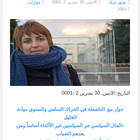
بيروز بريك
الاثنين, 30 تشرين 2 -0001
حوارات
2053
التاريخ: الاثنين, 30 تشرين 2 -0001
حوار مع الناشطة في الحراك السلمي والنسوي ميادة
الخليل
«المال السياسي جر السياسين غير الأكفاء أساساً ومن
بعدهم الشباب