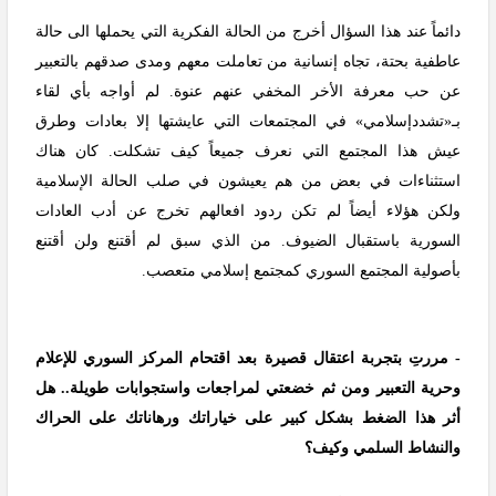
دائماً عند هذا السؤال أخرج من الحالة الفكرية التي يحملها الى حالة
عاطفية بحتة، تجاه إنسانية من تعاملت معهم ومدى صدقهم بالتعبير
عن حب معرفة الأخر المخفي عنهم عنوة. لم أواجه بأي لقاء
بـ«تشددإسلامي» في المجتمعات التي عايشتها إلا بعادات وطرق
عيش هذا المجتمع التي نعرف جميعاً كيف تشكلت. كان هناك
استثناءات في بعض من هم يعيشون في صلب الحالة الإسلامية
ولكن هؤلاء أيضاً لم تكن ردود افعالهم تخرج عن أدب العادات
السورية باستقبال الضيوف. من الذي سبق لم أقتنع ولن أقتنع
بأصولية المجتمع السوري كمجتمع إسلامي متعصب.
- مررتِ بتجربة اعتقال قصيرة بعد اقتحام المركز السوري للإعلام
وحرية التعبير ومن ثم خضعتي لمراجعات واستجوابات طويلة.. هل
أثر هذا الضغط بشكل كبير على خياراتك ورهاناتك على الحراك
والنشاط السلمي وكيف؟