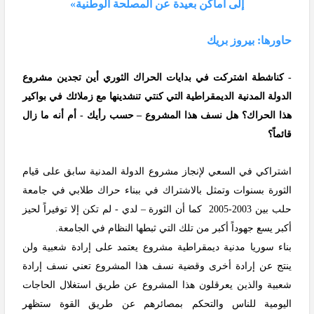
إلى أماكن بعيدة عن المصلحة الوطنية»
حاورها: بيروز بريك
- كناشطة اشتركت في بدايات الحراك الثوري أين تجدين مشروع
الدولة المدنية الديمقراطية التي كنتي تنشدينها مع زملائك في بواكير
هذا الحراك؟ هل نسف هذا المشروع – حسب رأيك - أم أنه ما زال
قائماً؟
اشتراكي في السعي لإنجاز مشروع الدولة المدنية سابق على قيام
الثورة بسنوات وتمثل بالاشتراك في ببناء حراك طلابي في جامعة
حلب بين 2003-2005 كما أن الثورة – لدي - لم تكن إلا توفيراً لحيز
أكبر يسع جهوداً أكبر من تلك التي ثبطها النظام في الجامعة.
بناء سوريا مدنية ديمقراطية مشروع يعتمد على إرادة شعبية ولن
ينتج عن إرادة أخرى وقضية نسف هذا المشروع تعني نسف إرادة
شعبية والذين يعرقلون هذا المشروع عن طريق استغلال الحاجات
اليومية للناس والتحكم بمصائرهم عن طريق القوة ستظهر