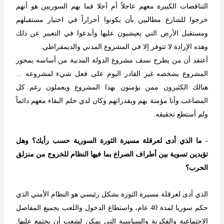
التناقضات الكبيرة معهم عاجلاً أم آجلا فما يهم السوريين هو أنهم
خرجوا للشارع مطالبين بأن يكونوا أحراراً في اختيار مستقبلهم
ومستقبل الأرض التي يعيشيون عليها وأبدعوا في التعبير عن ذلك
وهذه الإرادة لا تتوفر إلا في المشروع المدني والديمقراطي.
أعتقد أن من يطرح نسف مشروع الدولة المدنية من أساسه يمحور
المشروع بشخصه غير القادر اليوم على فعل شيء لمشروعه ...
هنالك الكثيرون ممن يؤمنون بهذا المشروع ويعملون رغم كل
المصاعب وأنا مؤمنة بهم وبقدراتهم وكان لدي حلم البقاء معهم دائماً
ولم أستطع تحقيقه.
- ما الذي أدى لعرقلة مسيرة الثورة السورية حسب رأيك؟ وهل
تؤيدين تسوية بين أطراف الصراع بما فيها النظام للخروج من منزلق
الحرب؟
الذي أدى لعرقلة مسيرة الثورة بشكل رئيسي هو النظام الأمني الذي
حكم سوريا لمدة 40 عام، واستطاع الدخول واللعب بجميع المفاصل
الاجتماعية والفكرية والسياسية التي يمكن لشعب أن يجتمع عليها.