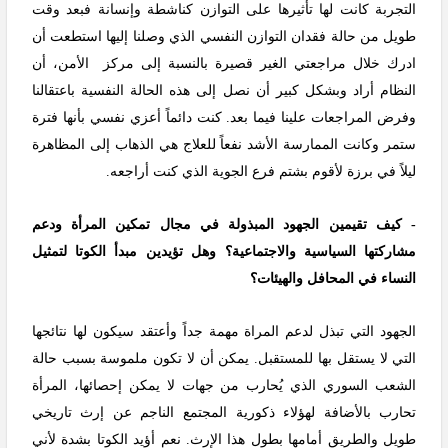
التجربة كانت لها تأثيرها على التوازن كناشطة وإنسانة فبعد وقت
طويل من حالة فقدان التوازن النفسي الذي وصلنا إليها استطعت أن
ادرك خلال مراجعتي الغير قصيرة بالنسبة إلى مركز الأمن، أن
النظام أراد وبشكل كبير أن نصل إلى هذه الحالة النفسية باعتقالنا
وفرض المراجعات علينا فيما بعد. كنت دائماً أعزي نفسي بأنها فترة
ستمر وكانت الممارسة الأشد نفعاً للعلاج هي الذهاب إلى المظاهرة
ليلاً في برزة لأقوم بشتم فرع الجوية الذي كنت أراجعه.
- كيف تقيمين الجهود المبذولة في مجال تمكين المرأة ودعم
مشاركتها السياسية والاجتماعية؟ وهل تؤيدين مبدأ الكوتا لتمثيل
النساء في المحافل والهيئات؟
الجهود التي تبذل لدعم المراة مهمة جداً وأعتقد سيكون لها نتائجها
التي لا يستقل بها للمستقبل. يمكن أن لا تكون ملموسة بسبب حالة
الشعب السوري الذي يُحارب من جهات لا يمكن إحصائها، المرأة
تحارب بالأضافة لهؤلاء ذكورية المجتمع الناجم عن إرث تاريخي
طويل والطريق أمامها بطول هذا الإرث. نعم أؤيد الكوتا بشدة لأني