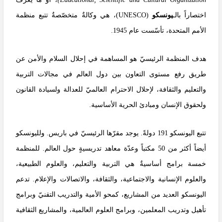
اختصاراً بالـ
يونسكو
(
UNESCO
)، هي وكالةٌ متخصّصةٌ تتبع
منظمة
الأمم المتحدة
، تأسّست عام
1945
.
هدف المنظمة الرئيسيّ هو المساهمة في إحلال السلام والأمن عن
طريق رفع مستوى التعاون بين دول العالم في مجالات التربية
والتعليم والثقافة، لإحلال الاحترام العالميّ للعدالة ولسيادة القانون
ولحقوق الإنسان ومبادئ الحرية الأساسية.
تتبع اليونسكو 191 دولةً. يوجد مقرّها الرئيسيّ في
باريس
. ولليونسكو
أيضاً أكثر من 50 مكتباً وعدّة معاهد تدريسيةٍ حول العالم. للمنظمة
خمسة برامج أساسيةٌ هي التربية والتعليم، والعلوم الطبيعية،
والعلوم الإنسانية والاجتماعية، والثقافة، والاتصالات والإعلام. تدعم
اليونسكو العديد من المشاريع، كمحو الأمية والتدريب التقنيّ وبرامج
تأهيل وتدريب المعلمين، وبرامج العلوم العالمية، والمشاريع الثقافية