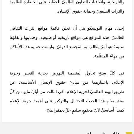
والتاريخية، واتفاقيات
التعاون العالمي
ّ للحفاظ على الحضارة العالمية
والتراث الطبيعيّ وحماية حقوق الإنسان.
إحدى مهام اليونسكو هي أن تعلن قائمةً
مواقع التراث الثقافي
العالمي
ّ. هذه المواقع هي مواقع تاريخية أو طبيعية. وحمايتها وإبقاؤها
سليمةً هو أمرٌ يطالب به المجتمع الدوليّ. وليست حماية هذه الأماكن
من مهامّ المنظّمة.
في كلّ سنةٍ تحاول المنظمة النهوض
بحرية التعبير
وحرية
الإعلام
، باعتبارهما من مبادئ
حقوق الإنسان
الأساسية، عن
طريق
اليوم العالميّ لحرية الإعلام
، في الثالث من أيار/ مايو من كلّ
سنة. يقام هذا الحدث للاحتفال والتركيز على أهمية حرية الإعلام
كمبدأ أساسيٍّ لأيّ مجتمعٍ سليمٍ حرٍّ ديمقراطيّ.