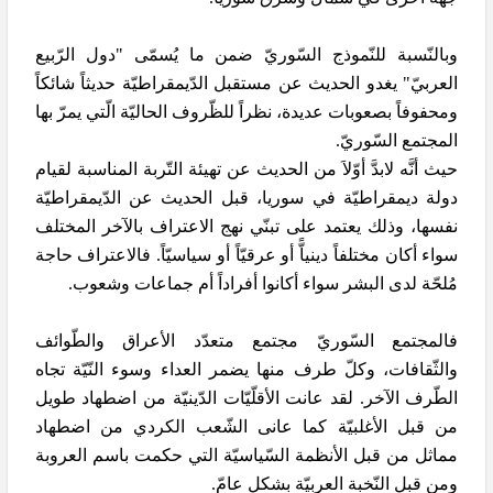
وبالنّسبة للنّموذج السّوريّ ضمن ما يُسمّى "دول الرّبيع
العربيّ" يغدو الحديث عن مستقبل الدّيمقراطيّة حديثاً شائكاً
ومحفوفاً بصعوبات عديدة، نظراً للظّروف الحاليّة الّتي يمرّ بها
المجتمع السّوريّ.
حيث أنَّه لابدَّ أوّلاَ من الحديث عن تهيئة التّربة المناسبة لقيام
دولة ديمقراطيّة في سوريا، قبل الحديث عن الدّيمقراطيّة
نفسها، وذلك يعتمد على تبنّي نهج الاعتراف بالآخر المختلف
سواء أكان مختلفاً دينياًّ أو عرقيّاً أو سياسيّاً. فالاعتراف حاجة
مُلحّة لدى البشر سواء أكانوا أفراداً أم جماعات وشعوب.
فالمجتمع السّوريّ مجتمع متعدّد الأعراق والطّوائف
والثّقافات، وكلّ طرف منها يضمر العداء وسوء النّيّة تجاه
الطّرف الآخر. لقد عانت الأقلّيّات الدّينيّة من اضطهاد طويل
من قبل الأغلبيّة كما عانى الشّعب الكردي من اضطهاد
مماثل من قبل الأنظمة السّياسيّة التي حكمت باسم العروبة
ومن قبل النّخبة العربيّة بشكلٍ عامّ.