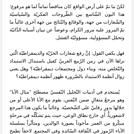
لكنّ ما تمّ على أرض الواقع كان مناقضاً تماماً لما هو مرفوع؛
هذا البون الشّاسع بين الطّروحات الفكريّة والسّياسيّة
والشّعارات من جهة، والوقائع والنّتائج من جهة أخرى غالباً ما
تمّ المرور عليه مرور الكرام، وعوضاً عن تبيان أسبابه الذّاتيّة
وتحمّل المسؤولية، مسؤوليّة الفشل.
فهل يكفي القول: إنَّ رفع شعارات الحرّيّة والديمقراطيّة الّتي
نراها الآن في زمن الرّبيع العربيّ كفيل باستبدال الاستبداد
والتّخلص منه، وبناء دول ومجتمعات ديمقراطيّة؟ وهل يعني
زوال أنظمة الاستبداد بالضّرورة ظهور أنظمة ديمقراطيّة؟
يُستخدم في أدبيات التّحليل النّفسيّ مصطلح "مثال الأنا"
وهو مرجعٌ متعالٍ ضمن النّفس، يقوم مع الأنا الأعلى أو من
خلالها بدورٍ رقابيّ على الشّخصيّة. وغالباً ما يكون هذا المرجع
لاشعورياًّ، أي خارج نطاق الوعي، حيث يتم تشكّلُه في مرحلةٍ
مبكّرةٍ من العمر مأخوذاً بصورة الوالدين، ومتأثّراً بسلسلة
الآباء الرّموز في الثّقافة السّائدة وفي المجتمع. لاحقاً تطمح