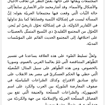
المجتمعات وبقائها على حالها، بغضّ النّظر عن تعاقب الأجيال
والأشكال والأسماء. وقد أشارمحمد جابر الأنصاري سابقاً إلى
حالة الثّبات الّتي وقعت فيها مجتمعاتنا العربيّة بقوله: إنَّ
المسألة ليست في إشكاليّة التّنمية وقضاياها كما يتمّ تداولها
في التّقارير الدّوليّة، بل في إشكاليّة تحوّل تاريخيّ لم يُنجز،
التّحوّل من المجتمع التّقليديّ ذي النّسيج المتمثّل بالعصبيّات
على اختلافها، إلى المجتمع الحديث القائم على المؤسّسات
المدنيّة.
ولعلَّ تسليط الضّوء على هذه العلاقة يساعدنا في تفسير
الظّواهر المتناقضة الّتي تلمّ بعالمنا العربي بالعموم، وسوريا
بالخصوص، ومن هذه الظّواهر على سبيل المثال: الشّعبيّة
الّتي حظي بها الحكم العسكريّ في مصر بعد الانقلاب على
نتائج صناديق الاقتراع، وكذلك الصّراعات السّياسيّة في
صفوف المعارضة السّوريّة بين العرب والكرد على اسم
الجمهوريّة، والصّراعات المسلّحة والعنيفة الّتي تقع بين
الفصائل المسلّحة العربيّة والإسلاميّة من جهة والكرديّة من
جهة أخرى في شمال وشرق سوريا.