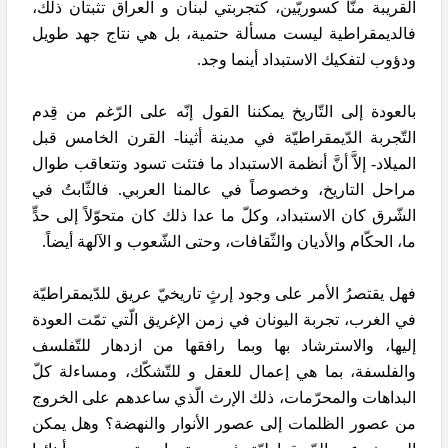
القريبة منَّا كسوريّين، كتجربتي لبنان و العراق تثبتان ذلك،
فالديمقراطية ليست مسألة حتمية، بل هي نتاج جهد طويل
ودؤوب لتفكيك الاستبداد أينما وجد.
بالعودة إلى التّاريخ يمكننا القول إنّه على الرّغم من قِدم
التّجربة الدّيمقراطيّة في مدينة أثينا- القرن الخامس قبل
الميلاد- إلاَّ أنَّ أنظمة الاستبداد ما فتئت تسود وتتعاقب طوال
مراحل التاريخ، وخصوصاً في عالمنا العربي. فالثّابتُ في
الشّرق كان الاستبداد، وكلّ ما عدا ذلك كان متحوّلاً إلى حدٍّ
ما، الحكّام والأديان والثّقافات، وحتى الشّعوب و الآلهة أيضاً.
فهل يقتصرُ الأمر على وجود إرثٍ تاريخيّ عريق للدّيمقراطيّة
في الغرب، تجربة اليونان في زمن الإغريق الّتي تمّت العودة
إليها، والاسترشاد بها وبما رافقها من ازدهار للتّفلسف
والفلسفة، بما هي إعمال للعقل و للتّشكّك، ومساءلة كلّ
البداهات والمحرّمات، ذلك الإرث الّذي ساعدهم على الخروج
من عصور الظلمات إلى عصور الأنوار والنهضة؟ وهل يمكن