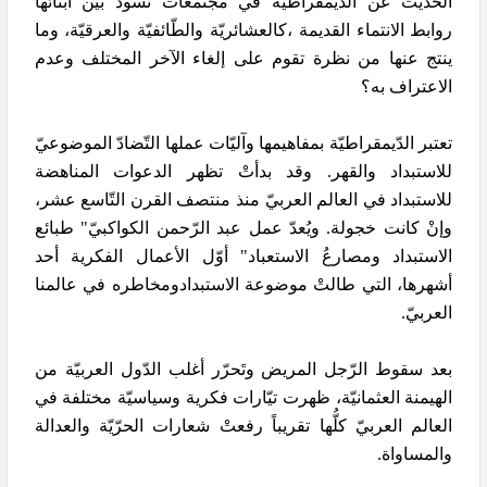
الحديث عن الدّيمقراطيّة في مجتمعات تسود بين أبنائها
روابط الانتماء القديمة ،كالعشائريّة والطّائفيّة والعرقيّة، وما
ينتج عنها من نظرة تقوم على إلغاء الآخر المختلف وعدم
الاعتراف به؟
تعتبر الدّيمقراطيّة بمفاهيمها وآليّات عملها التّضادّ الموضوعيّ
للاستبداد والقهر. وقد بدأتْ تظهر الدعوات المناهضة
للاستبداد في العالم العربيّ منذ منتصف القرن التّاسع عشر،
وإنْ كانت خجولة. ويُعدّ عمل عبد الرّحمن الكواكبيّ" طبائع
الاستبداد ومصارعُ الاستعباد" أوّل الأعمال الفكرية أحد
أشهرها، التي طالتْ موضوعة الاستبدادومخاطره في عالمنا
العربيّ.
بعد سقوط الرّجل المريض وتَحرّر أغلب الدّول العربيّة من
الهيمنة العثمانيّة، ظهرت تيّارات فكرية وسياسيّة مختلفة في
العالم العربيّ كلُّها تقريباً رفعتْ شعارات الحرّيّة والعدالة
والمساواة.