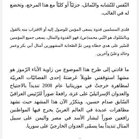
النّفس للتّشابه والتّماثل، جزئيّاً أو كليّاً مع هذا المرجع، وتخضع
له في الغالب.
فلدى المسلمين قدوة يسعى المؤمن للوصول إليه أو الاقتراب منه بالقول
وبالسّلوك هو النّبي محمد(ص)، فهو القدوة والمثال، يسعى جميع المؤمنين
للسّير على هدي خطاه ومن ثمَّ الصّحابة المشهورين أمثال أبي بكر وعمر
وخالد وعليّ وآخرين..
ما قادني إلى طرح هذا الموضوع من زاوية الأباء الرّموز هو
مشهدٌ استوقفني طويلاً عَرضتهُ إحدى الفضائيّات العربيّة
لمظاهرة خرجتْ في موريتانيا عام 2008 تنديداً بالاجتياح
والعدوان الإسرائيليّ على غزة، رافعةً صوراً للرّئيس العراقيّ
السّابق صدام حسين، ويتكرّر الآن هذا المشهد حيث نشهد
مظاهرات عديدة في العالم العربيّ يخرج فيها المواطنين
رافعين صوراً لبشار الأسد في مصر واليمن على سبيل
المثال تنديداً بما يسمّى العدوان الخارجيّ على سوريا.