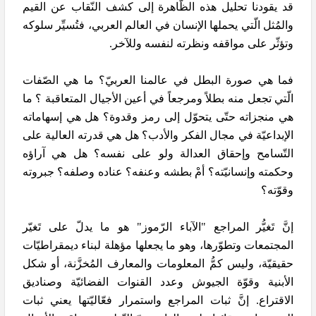
قد يقودنا تحليل هذه الظّاهرة إلى كشف النّقاب عن القيم
والمُثل الّتي يحملها الإنسان في العالم العربي، فتُسيِّر سلوكه
وتؤثّر على مواقفه ونظرته لنفسه وللآخر.
فما هي صورة البطل في عالمنا العربيّ؟ ما هي الصّفات
الّتي تجعل منه بطلاً ومرجعاً في أعين الأجيال المتعاقبة ؟ ما
هي منجزاته حتّى يتحوّل إلى رمز وقدوة؟ هل هي إسهاماته
الإبداعيّة في مجال الفكر والأدب؟ هل هي قدرته العالية على
التّسامح وإحقاق العدالة ولو على نفسه؟ هل هي آراؤه
وحكمته وإنسانيّته؟ أمْ بطشه وعنفه؟ عناده وصلفه؟ جبروته
وقوّته؟
إنَّ تَغيُّر المراجع "الآباء الرّموز" هو ما يدلّ على تَغيّر
المجتمعات وتطوّرها، وهو ما يجعلها مؤهلة لبناء ديمقراطيّات
حقيقيّة، وليس كمُّ المعلومات والمعارف المُخزَّنة، أو شكل
الأبنية وقوّة الجيوش وعدد القنوات الفضائيّة وصناديق
الاقتراع. إنَّ ثبات المراجع واستمرار فعّاليّتها يعني ثبات