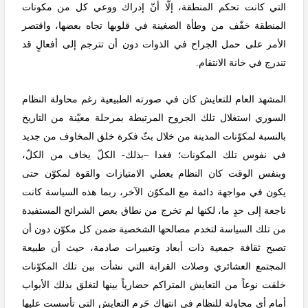
التي كانت تحكم المنطقة، إلّا أنّ إدراك ووعي كل من مكونات
المنطقة خفّف من وطأة الضغينة في قلوبها تجاه بعضها، واقتصر
الأمر على حمل الجراح في الذوات دون أن تترجم إلى أفعالٍ قد
تندرج في خانة الانتقام.
المشهد العام للتعايش كان في صورته الطبيعية رغم محاولة النظام
السوري استغلال تلك الجروح المرتبطة بمرحلة معيّنة من التاريخ
بالنسبة لمكوّنات المدينة من خلال بثّ فكرة خلق المخاوف من جديد
في نفوس تلك المكونات؛ فغدا –بذلك- الكلّ يخاف من الكلّ،
وبنفس الوقت كان النظام يعطي الامتيازات والقوة لمكوّن حتى
يكون في مواجهة دائمة مع المكوّن الآخر، ربما هذه السياسة كانت
ناجعة إلى حدٍ ما، لكنها لم تخرج من نطاق بعض الشرائح المستفيدة
من تلك السياسة لتخدم مصالحها الشخصية ضمن كل مكوّن دون أن
تصبح ثقافة جمعية ذات أبعاد وتعبيرات صادمة، حيث أن طبيعة
المجتمع العشائري وصلات القرابة التي نشأت بين تلك المكوّنات
خلقت نوعاً من التعايش المتراكم حضارياً بينها لتغلق بذلك الأبواب
أمام أي محاولة للنظام في انتهاك حَرم التعايش التي تأسست عليها