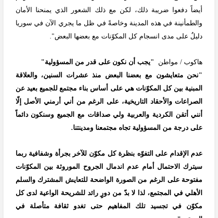
أيضاً دفعوا ضريبة ذلك، لكن مع ذلك الشعور الذي يمنحنا الأمان
والطمأنينة في هذه المدينة وخاصةً في ظل ما يجري الآن في سوريا
دليلٌ على مدى انسجام كل المكوّنات مع بعضها البعض".
هاكوب / مواطن
"يجب أن نكون على قدر من المسؤولية"
"نحن متعايشون مع بعضنا البعض منذ عشرات السنين، والعلاقة
المبنية بين كل المكوّنات هي على أساس بناء مجتمع للجميع بعيد عن
الصراعات والأحقاد التاريخية، على الرغم من أني أرمني الأصل إلّا
أنني أتقن الكردية والعربية ولي صداقات مع الجميع وسنكون دائماً
على درجة من المسؤولية تجاه مجتمعنا ومدينتنا.
عدم الإقدام على التفوّه بنظرة كل مكوّن للآخر بجرأة وشفافية ربما
سيترك الاحتمال أمام عدم اندمال الجروح الموروثة بين المكوّنات
مفتوحة على الرغم من الصورة الواضحة للتعايش المشترك والسلم
الأهلي في المجتمع، لذا لا بدّ من دورٍ رائد للشريحة الواعية لدى كل
مكوّن في تجسيد تلك المفاهيم حتى تغدو ثقافة متأصلة في