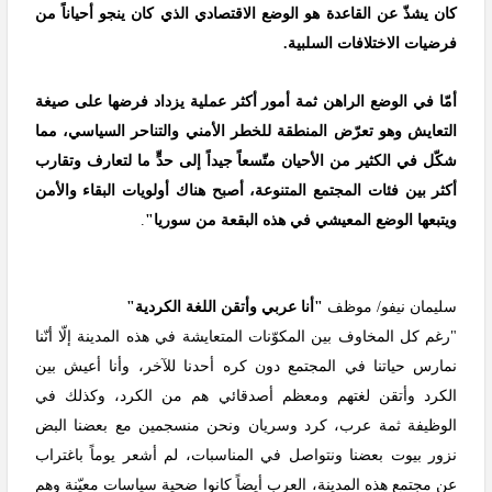
كان يشذّ عن القاعدة هو الوضع الاقتصادي الذي كان ينجو أحياناً من
فرضيات الاختلافات السلبية.
أمّا في الوضع الراهن ثمة أمور أكثر عملية يزداد فرضها على صيغة
التعايش وهو تعرّض المنطقة للخطر الأمني والتناحر السياسي، مما
شكّل في الكثير من الأحيان متّسعاً جيداً إلى حدٍّ ما لتعارف وتقارب
أكثر بين فئات المجتمع المتنوعة، أصبح هناك أولويات البقاء والأمن
ويتبعها الوضع المعيشي في هذه البقعة من سوريا"
.
سليمان نيفو/ موظف
"أنا عربي وأتقن اللغة الكردية"
"رغم كل المخاوف بين المكوّنات المتعايشة في هذه المدينة إلّا أنّنا
نمارس حياتنا في المجتمع دون كره أحدنا للآخر، وأنا أعيش بين
الكرد وأتقن لغتهم ومعظم أصدقائي هم من الكرد، وكذلك في
الوظيفة ثمة عرب، كرد وسريان ونحن منسجمين مع بعضنا البض
نزور بيوت بعضنا ونتواصل في المناسبات، لم أشعر يوماً باغتراب
عن مجتمع هذه المدينة، العرب أيضاً كانوا ضحية سياسات معيّنة وهم