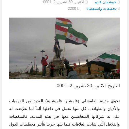
خوشمان قادو
الاثنين, 30 تشرين 2 -0001
2200
تحقيقات واستقصاء
التاريخ: الاثنين, 30 تشرين 2 -0001
تحوي مدينة القامشلي (قامشلو- قاميشلية) العديد من القوميات
والأديان والطوائف، كل منها تحمل في داخلها ألماً لما تعرّضت له
على يد شركائها المتعايشين معها في هذه المدينة، فالمنغصات
والقلاقل الّتي شابت العلاقات فيما بينها جرت بتأثير مخططات الدول