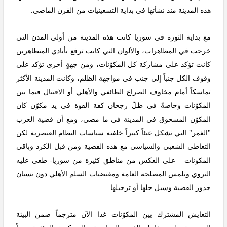
هذه المدينة منذ نشأتها في بداية التسعينيات من القرن الماضي.
مع بداية الثورة في سوريا كانت هذه المدينة من أولى المدن التي
خرجت في المظاهرات، والألوان التي كانت ترفع بأيادي المتظاهرين
كانت تؤكد على مشاركة كل المكوّنات، ومن جهةٍ أخرى تؤكد على
وقوف الكل جنباً إلى جنب في مواجهة الظلم، وكانت المدينة الأكثر
تماسكاً أمام مخاوف الصراع الطائفي والأهلي أو الاقتتال فيما بين
المكوّنات وخاصةً في ظلّ رجحان كفة القوة في يد مكوّن كان
المكوّن المسحوق في المدينة في ما مضى، ومع أن قضية العرب
"الغمر" التي تشكل عبئاً كبيراً خلفته سياسات النظام العنصرية لكن
التعاطي الشعبي والسياسي مع هذه القضية ومن قبل الكرد وباقي
المكونات – على العكس من مناطق كثيرة من سوريا- طغى عليه
التروي وتلمس المصلحة العامة ومقتضيات السلم الأهلي دون نسيان
جذور القضية وسبل حلها أو ترحيلها.
التعايش المشترك بين المكوّنات غدا الآن مترجماً ضمن البيئة