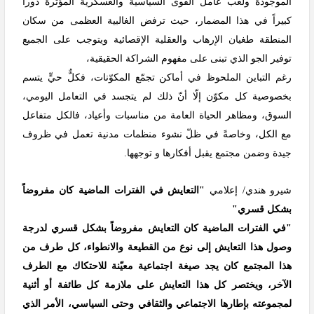
الموجودة ولعب عامل القوى السياسية والعسكرية المؤثرة دوراً
كبيراً في هذا المضمار، حيث ترفض الغالبية العظمى من سكان
المنطقة طغيان الإرهاب والعقلية الإقصائية ويتوجب على الجميع
توفير الجو الذي تبنى على مفهوم الشراكة الحقيقية،
رغم التباين الملحوظ في أماكن تجمّع المكوّنات، فكلٌّ حيٍّ يتسم
بخصوصية كل مكوّن إلّا أنّ ذلك لم يتجسد في التعامل اليومي،
السوق، ومظاهر الحياة العامة من مناسبات وأعياد، فالكل متفاعل
مع الكل، وخاصةً في ظلّ نشوء منظمات مدنية تعمل في ظروف
جيدة وضمن مجتمع يقبل أفكارها و توجهها.
شيرو هندي/ إعلامي
"التعايش في الفترات الماضية كان مفروضاً
بشكل قسري"
"في الفترات الماضية كان التعايش مفروضاً بشكل قسري لدرجة
وصول هذا التعايش إلى نوع من القطيعة والانطواء، كل طرف من
هذا المجتمع كان يجد صيغة اجتماعية معيّنة للاحتكاك مع الطرف
الآخر، ويختصر كل هذا التعايش على ملازمة كل طائفة أو أثنية
لمجموعته بإطارها الاجتماعي والثقافي وحتى السياسي، الأمر الذي