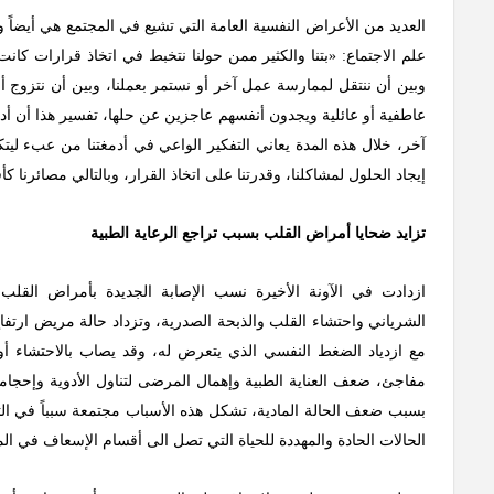
العديد من الأعراض النفسية العامة التي تشيع في المجتمع هي أيضاً و
علم الاجتماع: «بتنا والكثير ممن حولنا نتخبط في اتخاذ قرارات 
وبين أن ننتقل لممارسة عمل آخر أو نستمر بعملنا، وبين أن نتزوج أ
عاطفية أو عائلية ويجدون أنفسهم عاجزين عن حلها، تفسير هذا أن أدم
آخر، خلال هذه المدة يعاني التفكير الواعي في أدمغتنا من عبء ليت
إيجاد الحلول لمشاكلنا، وقدرتنا على اتخاذ القرار، وبالتالي مصائرنا كأف
تزايد ضحايا أمراض القلب بسبب تراجع الرعاية الطبية
ازدادت في الآونة الأخيرة نسب الإصابة الجديدة بأمراض القلب ك
الشرياني واحتشاء القلب والذبحة الصدرية، وتزداد حالة مريض ارتفا
مع ازدياد الضغط النفسي الذي يتعرض له، وقد يصاب بالاحتشاء أو
مفاجئ، ضعف العناية الطبية وإهمال المرضى لتناول الأدوية وإحجا
بسبب ضعف الحالة المادية، تشكل هذه الأسباب مجتمعة سبباً في التز
الحالات الحادة والمهددة للحياة التي تصل الى أقسام الإسعاف في ال