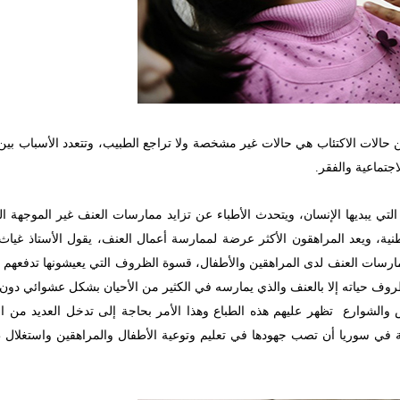
اً أنه وتبعاُ للظروف الراهنة، يؤكد الأطباء أن حوالي 75% من حالات الاكتئاب هي حالات غير مشخصة ولا تراجع الطبيب، وتتعدد الأ
جتماعية والفقر.
تي يبديها الإنسان، ويتحدث الأطباء عن تزايد ممارسات العنف غير الموجهة الت
وطنية، ويعد المراهقون الأكثر عرضة لممارسة أعمال العنف، يقول الأستاذ غيا
ارسات العنف لدى المراهقين والأطفال، قسوة الظروف التي يعيشونها تدفعهم لل
روف حياته إلا بالعنف والذي يمارسه في الكثير من الأحيان بشكل عشوائي دون 
الشوارع تظهر عليهم هذه الطباع وهذا الأمر بحاجة إلى تدخل العديد من ا
لة في سوريا أن تصب جهودها في تعليم وتوعية الأطفال والمراهقين واستغلال 