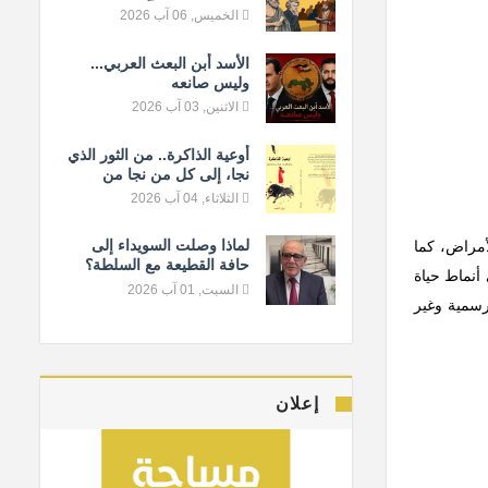
المعيار الإنساني
الخميس, 06 آب 2026
الأسد أبن البعث العربي...
وليس صانعه
الاثنين, 03 آب 2026
أوعية الذاكرة.. من الثور الذي
نجا، إلى كل من نجا من
النسيان
الثلاثاء, 04 آب 2026
لماذا وصلت السويداء إلى
أمراض، كما
حافة القطيعة مع السلطة؟
أنماط حياة
السبت, 01 آب 2026
رسمية وغير
إعلان