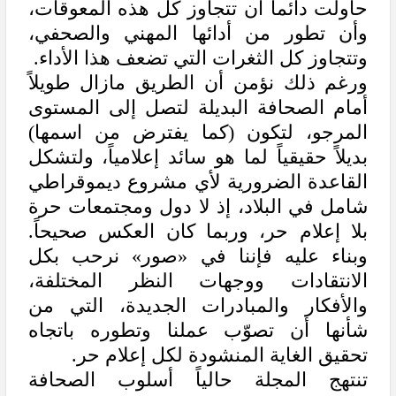
حاولت دائماً أن تتجاوز كل هذه المعوقات،
وأن تطور من أدائها المهني والصحفي،
وتتجاوز كل الثغرات التي تضعف هذا الأداء.
ورغم ذلك نؤمن أن الطريق مازال طويلاً
أمام الصحافة البديلة لتصل إلى المستوى
المرجو، لتكون (كما يفترض من اسمها)
بديلاً حقيقياً لما هو سائد إعلامياً، ولتشكل
القاعدة الضرورية لأي مشروع ديموقراطي
شامل في البلاد، إذ لا دول ومجتمعات حرة
بلا إعلام حر، وربما كان العكس صحيحاً.
وبناء عليه فإننا في «صور» نرحب بكل
الانتقادات ووجهات النظر المختلفة،
والأفكار والمبادرات الجديدة، التي من
شأنها أن تصوّب عملنا وتطوره باتجاه
تحقيق الغاية المنشودة لكل إعلام حر.
تنتهج المجلة حالياً أسلوب الصحافة