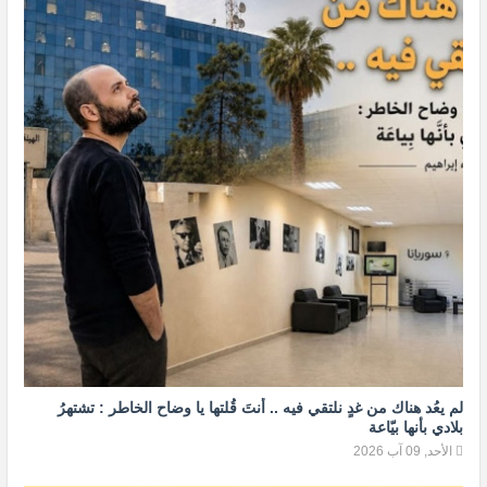
لم يعُد هناك من غدٍ نلتقي فيه .. أنتَ قُلتها يا وضاح الخاطر : تشتهرُ
بلادي بأنها بيّاعة
الأحد, 09 آب 2026