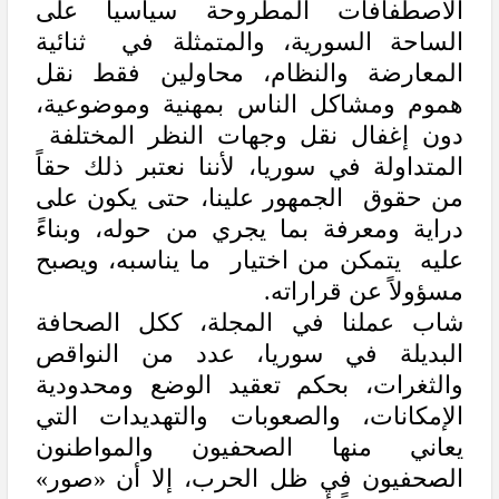
الاصطفافات المطروحة سياسياً على
الساحة السورية، والمتمثلة في ثنائية
المعارضة والنظام، محاولين فقط نقل
هموم ومشاكل الناس بمهنية وموضوعية،
دون إغفال نقل وجهات النظر المختلفة
المتداولة في سوريا، لأننا نعتبر ذلك حقاً
من حقوق الجمهور علينا، حتى يكون على
دراية ومعرفة بما يجري من حوله، وبناءً
عليه يتمكن من اختيار ما يناسبه، ويصبح
مسؤولاً عن قراراته.
شاب عملنا في المجلة، ككل الصحافة
البديلة في سوريا، عدد من النواقص
والثغرات، بحكم تعقيد الوضع ومحدودية
الإمكانات، والصعوبات والتهديدات التي
يعاني منها الصحفيون والمواطنون
الصحفيون في ظل الحرب، إلا أن «صور»