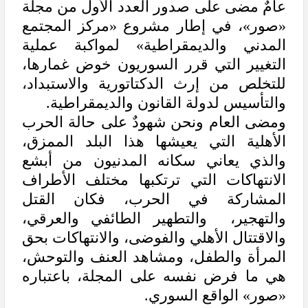
عامٌ مضى على صدور العدد الأول من مجلة
«صور»، في إطار مشروع «مركز المجتمع
المدني والديمقراطية» لمواكبة عملية
التغيير التي قرر السوريون خوض غمارها،
للتخلص من إرث الدكتاتورية والاستبداد،
والتأسيس لدولة القانون والديمقراطية.
ومضى العام ونحن شهودٌ على حالة الحرب
الأهلية التي يعيشها هذا البلد الممزق،
والذي يعاني سكانه المدنيون من أبشع
الانتهاكات التي ترتكبها مختلف الأطراف
المشاركة في الحرب، فكان القتل
والتهجير، والتطهير الطائفي والعرقي،
والاقتتال الأهلي والفوضى، والانتهاكات بحق
المرأة والطفل، ومشاهد العنف والتوحش،
هي ما فرض نفسه على المجلة، باعتباره
«صور» الواقع السوري.