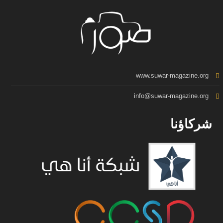
www.suwar-magazine.org
info@suwar-magazine.org
شركاؤنا