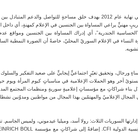
شبكة الصحفيات السوريات مؤسسةٌ غير ربحيةٍ، تأسّست في نهاية عام 2012 بهدف خلق مساحةٍ للتواصل والدعم ا
يبٍ مهنيٍّ يراعي المساواة بين الجنسين في الإعلام كمهنةٍ، أي داخل
 "الحساسية الجندرية"، أي إدراك المساواة بين الجنسين ومواقع عدم
النساء في الإعلام السوريّ المحليّ، خاصةً أن الصورة النمطية السائ
تشويه.
ٍ ورجال، وتحقيق تغيّرٍ اجتماعيٍّ إيجابيٍّ على صعيد التفكير والسلوك 
توىً آخر وهو الحملات الإعلامية في مناسباتٍ كيوم المرأة ويوم حرية
ل بناء شراكاتٍ مع مؤسساتٍ إعلاميةٍ سوريةٍ ومنظمات المجتمع المدنيّ
جال الإعلاميّ والمهتمّين بهذا المجال من مواطنين ومدوّنين نشطاء،
 في هولندا. تشرف على إدارتها السوريات الثلاث: رولا أسد، وميليا عيدموني، ولميس الجاسم.