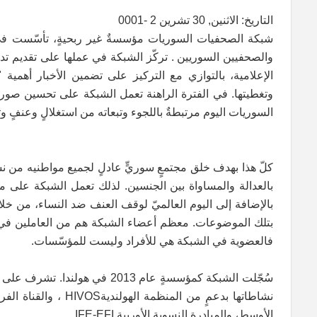
التاريخ: الاثنين, 30 تشرين 2 -0001
والصحفيين السوريين . تركّز الشبكة في عملها على تقديم تدر
الإعلامية، بالتوازي مع التركيز على تضمين الأخبار أهمية
وتغطيتها. في الفترة الراهنة تعمل الشبكة على تحسين صورة 
السوريات اليوم مرتبطةٌ باللجوء وتبعاته من استغلالٍ وعنفٍ و
كلّ هذا بهدف خلق مجتمعٍ سوريٍّ عادلٍ لجميع مواطنيه من نساء
بالعدالة والمساواة بين الجنسين. لذلك تعمل الشبكة على مس
بالإضافة إلى اليوم العالميّ لوقف العنف ضد النساء، من خلا
بتلك الموضوعات. معظم أعضاء الشبكة هم من العاملين في الم
فالعضوية في الشبكة هي للأفراد وليست للمؤسّسات.
سُجّلت الشبكة كمؤسسةٍ عام 2013
الأوسط، والمبادرة النسوية الأوربية IFE-EFI.