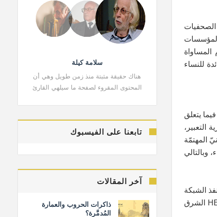
لمتبادل بين الصحفيات
 المؤسسات
 المساواة
سلامة كيلة
دة للنساء
هناك حقيقة مثبتة منذ زمن طويل وهي أن
هناك حقي
المحتوى المقروء لصفحة ما سيلهي القارئ
المحتوى 
فيما يتعلق
 التعبير،
تابعنا على الفيسبوك
 المهتمّة
 وبالتالي
آخر المقالات
 تنفذ الشبكة
نشاطاتها بدعمٍ من المنظمة الهولنديةHIVOS ، والقناة الفرنسية الدولية CFI. إضافةً إلى شراكاتٍ مع مؤسسة HEINRICH BOLL الشرق
ذاكرات الحروب والعمارة
المُدمَّرة؟