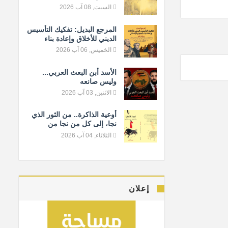
السبت, 08 آب 2026
المرجع البديل: تفكيك التأسيس
الديني للأخلاق وإعادة بناء
المعيار الإنساني
الخميس, 06 آب 2026
الأسد أبن البعث العربي...
وليس صانعه
الاثنين, 03 آب 2026
أوعية الذاكرة.. من الثور الذي
نجا، إلى كل من نجا من
النسيان
الثلاثاء, 04 آب 2026
إعلان