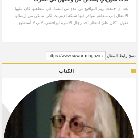
بعد أن جمعت ريم التواقيع من عددٍ من النساء في منطقتها كان عليها
الانتقال إلى منطقةٍ تتوافر فيها شبكة الإنترنت لكي تتمكن من إرسالها.
تقول: "كان عليّ انتظار أحد رجال الأسرة ليرافقني، لأني لا أستطيع
السفر دون محرم، كما كان عليّ أن أخبّئ الصورة. وقد نجحتُ في إيصال
التواقيع"
نسخ رابط المقال
الكتاب