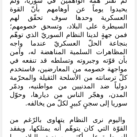
لم تفتر همّة الواهمين في سوريا، ولم
يحيدوا يوماً عن أوهامهم بأنّ القوة
العسكرية وحدها سوف تحقّق لهم
السيطرة على البلاد، وتسحق خصومهم؛
فمن جهةٍ لدينا النظام السوريّ الذي توهّم
بنجاعة الحلّ العسكريّ عندما واجه
المظاهرات السلمية المناهضة له، وآمن
بأن قوّته وجبروته وتسلطه قد تنفعه في
مواجهة خصومه من المعارضين، فاستخدم
كلّ ترسانته من الأسلحة الثقيلة والمحرّمة
دولياً ضد المدنيين من مواطنيه، ودمّر
المدن، وهجّر الناس من ديارها، وحوّل
سوريا إلى سجنٍ كبيرٍ لكلّ من يخالفه.
واليوم نرى النظام يتهاوى بالرّغم من
القوّة التي كان يتوهّم أنه يمتلكها، ويفقد
السيطرة على أكثر من نصف البلاد، وما