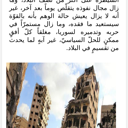
زال مجال نفوذه يتقلّص يوماً بعد آخر، غير
أنه لا يزال يعيش حالة الوهم بأنه بالقوّة
سيستعيد ما فقده، وما زال مستمرّاً في
حربه وتدميره لسوريا، مغلقاً كلّ أفقٍ
ممكنٍ للحلّ السياسيّ، غير آبهٍ لما يحدث
من تقسيمٍ في البلاد.