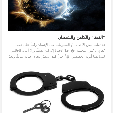
"الفيفا" والكاهن والشيطان
قد تقلب بعض الأحداث أو المعلومات حياة الإنسان رأساً على عقب،
كفردٍ أو كنوعٍ بمجمله. فإذا قِيلَ لأحدنا إنَّهُ ابنٌ لقيطٌ، وإنَّ أبويه الحاليين
ليسا هما أبويه الحقيقيين، فإنَّ خبراً كهذا سيغيّر مجرى حياته تماماً، ويعدّ
بمثابة زلزالٍ معنويٍّ كبير، كما تَغيَّر مجرى حياة البشرية قاطبةً عندما قالَ
لنا كوبرنيكوس إنَّ الأرض ليست مركز الكون