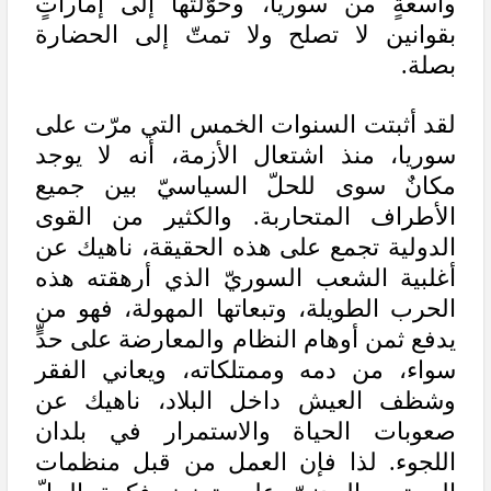
واسعةٍ من سوريا، وحوّلتها إلى إماراتٍ
بقوانين لا تصلح ولا تمتّ إلى الحضارة
بصلة.
لقد أثبتت السنوات الخمس التي مرّت على
سوريا، منذ اشتعال الأزمة، أنه لا يوجد
مكانٌ سوى للحلّ السياسيّ بين جميع
الأطراف المتحاربة. والكثير من القوى
الدولية تجمع على هذه الحقيقة، ناهيك عن
أغلبية الشعب السوريّ الذي أرهقته هذه
الحرب الطويلة، وتبعاتها المهولة، فهو من
يدفع ثمن أوهام النظام والمعارضة على حدٍّ
سواء، من دمه وممتلكاته، ويعاني الفقر
وشظف العيش داخل البلاد، ناهيك عن
صعوبات الحياة والاستمرار في بلدان
اللجوء. لذا فإن العمل من قبل منظمات