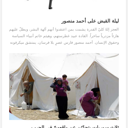
ليلة القبض على أحمد منصور
العجز إلهٌ كليّ القدرة يشمت بمن اعتقدوا أنهم آلهة البشر، ويطلّ عليهم
هازئاً مزدرياً ساخراً. القادة عبيد غطرستهم، وهيثم خاتم أنبياء السياسة
وحقوق الإنسان. أحمد منصور فارس عصرٍ بلا فرسان، يمتشق ميكرفونه
كحسامٍ ويطلق غلاظته رمحاً يخترق الأذهان والأجساد.
ثلاث سورياتٍ يتحدّثن عن واقعهنّ في الحرب