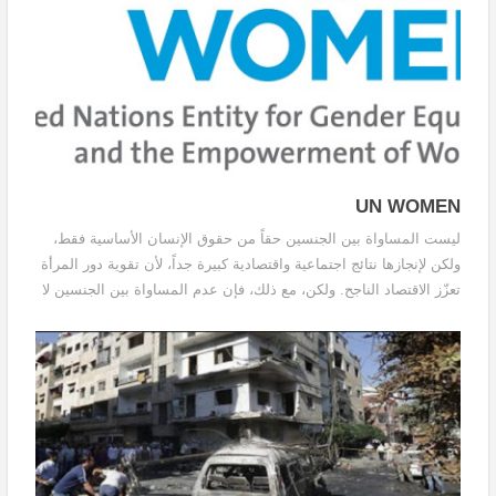
UN WOMEN
ليست المساواة بين الجنسين حقاً من حقوق الإنسان الأساسية فقط،
ولكن لإنجازها نتائج اجتماعية واقتصادية كبيرة جداً، لأن تقوية دور المرأة
تعزّز الاقتصاد الناجح. ولكن، مع ذلك، فإن عدم المساواة بين الجنسين لا
يزال مستحكماً في كلّ مجتمع؛ فالنساء يفتقرن إلى فرص العمل
المناسبة،