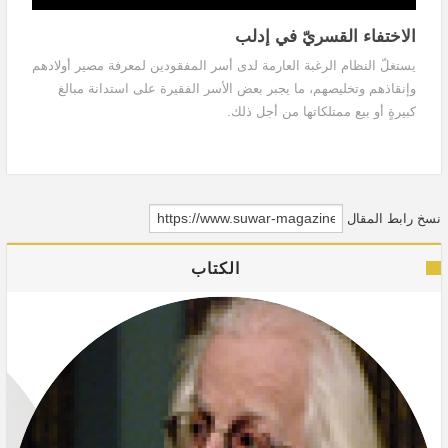
الاختفاء القسريّ في إدلب
يستغلّ النظام الرغبة العارمة لدى أسر المفقودين لمعرفة مصير أولادهم
وإنقاذهم وتخليصهم، ما يجبر بعض الأسر الفقيرة على استدانة مبالغ
كبيرةٍ أو بيع ممتلكاتها من أجل ذلك.
نسخ رابط المقال
الكتاب