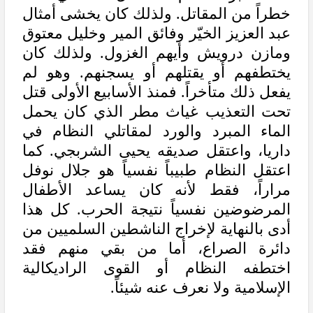
خطراً من المقاتل. ولذلك كان يخشى أمثال
عبد العزيز الخيّر وفائق المير وخليل معتوق
ومازن درويش وأيهم الغزول. ولذلك كان
يختطفهم أو يقتلهم أو يسجنهم. وهو لم
يفعل ذلك متأخراً. فمنذ الأسابيع الأولى قتل
تحت التعذيب غياث مطر الذي كان يحمل
الماء المبرد والورد لمقاتلي النظام في
داريا، واعتقل صديقه يحيى الشربجي. كما
اعتقل النظام طبيباً نفسياً هو جلال نوفل
مراراً، فقط لأنه كان يساعد الأطفال
المرضوضين نفسياً نتيجة الحرب. كل هذا
أدى بالنهاية لإخراج الناشطين السلميين من
دائرة الصراع، أما من بقي منهم فقد
اختطفه النظام أو القوى الراديكالية
الإسلامية ولا نعرف عنه شيئاً.