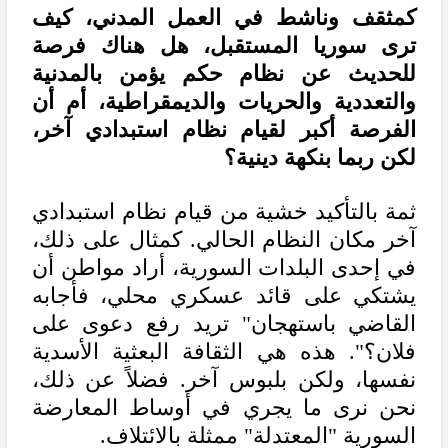
كمثقف وناشط في العمل المدني، كيف
ترى سوريا المستقبل، هل هناك فرصة
للحديث عن نظام حكم يؤمن بالمدنية
والتعددية والحريات والديمقراطية، أم أن
الفرصة أكبر لقيام نظام استبدادي آخر،
لكن ربما بنكهة دينية؟
ثمة بالتأكيد خشية من قيام نظام استبدادي
آخر مكان النظام الحالي. كمثال على ذلك،
في إحدى البلدات السورية، أراد مواطن أن
يشتكي على قائد عسكري محلي، فأجابه
القاضي باستهجان" تريد رفع دعوى على
فلان؟". هذه هي الثقافة البعثية الأسدية
نفسها، ولكن بلبوس آخر. فضلاً عن ذلك،
نحن نرى ما يجري في أوساط المعارضة
السورية "المعتدلة" ممثلة بالائتلاف.