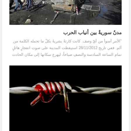
مدنٌ سوريةٌ بين أنياب الحرب
"الأمر أسوأ من أيّ وصف. كانت كارثةً بشريةً بكلّ ما تحمله الكلمة من
ألم. ففي تاريخ 28/11/2012 استيقظت المدينة على صوت انفجارٍ هائلٍ
تمام الساعة السادسة والنصفِ صباحاً، ليهرع سكانها إلى مكان الحادث
علهم ينقذونَ من يمكن إنقاذه. كانت الحصيلة الأولى للتفجير أربعة
شهداء فقط.