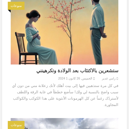
منوعات
ستشعرين بالاكتئاب بعد الولادة وتكرهينني
رامي غدير
الخميس, 26 كانون 1 2024
في كل مرة ستذهبين فيها إلى بيت أهلك لأنك زعلانة مني من دون أي
سبب واضح بالنسبة لي ولك! سأضع خططاً في غاية الرقة واللطف
لأستردّك رغماً عن كل الهرمونات الأنثوية على هذا الكوكب والكواكب
المجاورة.
منوعات