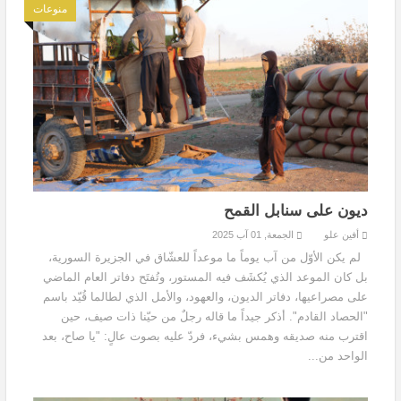
منوعات
ديون على سنابل القمح
أفين علو
الجمعة, 01 آب 2025
لم يكن الأوّل من آب يوماً ما موعداً للعشّاق في الجزيرة السورية،
بل كان الموعد الذي يُكشَف فيه المستور، وتُفتَح دفاتر العام الماضي
على مصراعيها، دفاتر الديون، والعهود، والأمل الذي لطالما قُيّد باسم
"الحصاد القادم". أذكر جيداً ما قاله رجلٌ من حيّنا ذات صيف، حين
اقترب منه صديقه وهمس بشيء، فردّ عليه بصوت عالٍ: "يا صاح، بعد
الواحد من...