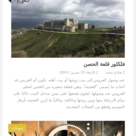
فلكلور قلعة الحصن
هنادي محمد
الأربعاء, 13 تشرين 2 2024
عند وصول العروس إلى بيت زوجها أو بيت أهله، تكون أم العريس قد
أعدّت ما يُسمى "العجينة"، وهي قطعة صغيرة من العجين تُعطى
للعروس عند وصولها، لتقوم بلصقها على يمين مدخل البيت دلالةً على
دوام الارتباط بينها وبين زوجها وعائلته. وغالباً ما تُزين العجينة بأزهار
الموسم وقطع من العملات المعدنية.
منوعات