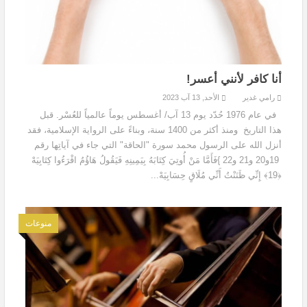
أنا كافر لأنني أعسر!
رامي غدير
الأحد, 13 آب 2023
في عام 1976 حُدّد يوم 13 آب/ أغسطس يوماً عالمياً للعُسْر. قبل
هذا التاريخ ومنذ أكثر من 1400 سنة، وبناءً على الرواية الإسلامية، فقد
أنزل الله على الرسول محمد سورة "الحاقة" التي جاء في آياتِها رقم
19و20 و21 و22 }فَأَمَّا مَنْ أُوتِيَ كِتَابَهُ بِيَمِينِهِ فَيَقُولُ هَاؤُمُ اقْرَءُوا كِتَابِيَهْ
﴿19﴾ إِنِّي ظَنَنْتُ أَنِّي مُلَاقٍ حِسَابِيَهْ...
منوعات