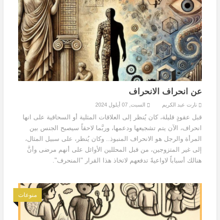
عن انحراف الانحراف
نارت عبد الكريم
السبت, 07 أيلول 2024
قبل عقودٍ قليلة، كان يُنظر إلى العلاقات المثلية أو السحاقية على انها
انحراف، الآن يتم تشجيعها ودعمها، وربَّما لاحقاً سيصبح الجنس بين
المرأة والرجل هو الانحراف المنبوذ.. وكان يُنظر، على سبيل المثال،
إلى غير المتزوجين، من قبل المحللين الأوائل على أنهم مرضى وأنَّ
هنالك أسباباً لاواعيةً تدفعهم لاتخاذ هذا القرار "المنحرف".
منوعات