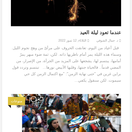
عندما تعود ليلة العيد
د. جمال الشوفي
الثلاثاء, 12 تموز 2022
قبل أعياد من اليوم، تعانقت الحروف على مرأىً من وهج نجوم الليل.
وسماء هذه الليلة يمر أمام ناظريها ذاته. لكن، ثمة ضوء مبهر يمرّ
أمامها، يبتسم لها، يشجعها على المزيد من الجرأة، من الإصرار، من
المضي قدماً.. فالحياة جنتها، وقلبها الأبيض نورها... تبتسم وتردد قول
براين غرين في "حتى نهاية الزمن": "مع اكتمال الزمن كل حي
سيموت. لكن سنقول يكفي...
منوعات