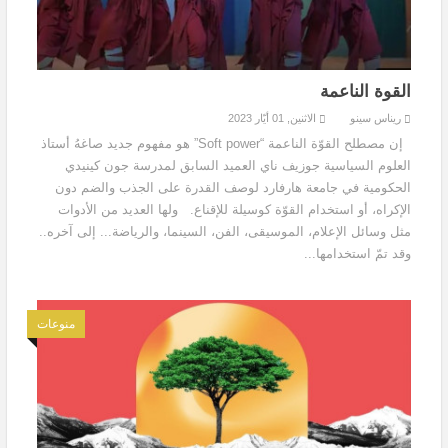
القوة الناعمة
ريناس سينو
الاثنين, 01 أيّار 2023
إن مصطلح القوّة الناعمة “Soft power”‏ هو مفهوم جديد صاغهُ أستاذ
العلوم السياسية جوزيف ناي العميد السابق لمدرسة جون كينيدي
الحكومية في جامعة هارفارد لوصف القدرة على الجذب والضم دون
الإكراه، أو استخدام القوّة كوسيلة للإقناع. ولها العديد من الأدوات
مثل وسائل الإعلام، الموسيقى، الفن، السينما، والرياضة... إلى آخره..
وقد تمّ استخدامها...
منوعات