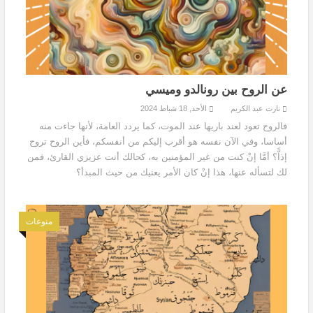
عن الروح بين رونالدو وميسي
نارت عبد الكريم
الأحد, 18 شباط 2024
فالروح تعود لعند باريها عند الموت، كما يردد العامة، لأنها جاءت منه
أساسا، وفي الآن نفسه هو أقرب إليكم من أنفسكم، فأين الروح تروح
إذاًّ؟ أمَّا إنْ كنت من غير المؤمنين به، كحالك أنت عزيزي القارئ، فمن
لك لتسأله عنها، هذا إنْ كان الأمر يعنيك من حيث المبدأ؟
منوعات