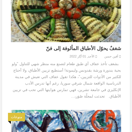
شغفٌ يحوّل الأطباق المألوفة إلى فنّ
أفين حسن
الأحد, 01 أيّار 2022
بشغف تأخذ عفاف أي طبق طعام لتصنع منه منظر شهي للتناول "ولو
بحبة بندورة ورشة بقدونس وليمونة! أستطيع تزيين الأطباق، ولا أحتاج
للكثير من الأدوات للتزيين،"، هكذا تقول عفاف التي تعيش في مدينة
الدرباسية الواقعة شمال شرقي سوريا، رغم أنها تدرس الأدب
الإنكليزي في جامعة تشرين، فهي تمارس هوايتها التي تحب في تزيين
الأطباق. تحدثت لمجلّة صُوَر،...
منوعات