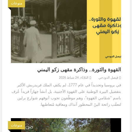
منوعات
القهوة والثورة.. وذاكرة مقهى زكو اليمني
فيصل الدودحي
الثلاثاء, 24 شباط 2026
في بروسيا وتحديداً في عام 1777، لم يكتفِ الملك فريدريش الأكبر
بتفضيل البيرة الوطنية على القهوة الأجنبية، بل أنشأ جهازاً فريداً عُرف
باسم "شمّامي القهوة"، وهم موظّفون تجوب أنوفهم شوارع برلين
لتعقّب رائحة البنّ المحظور آنذاك ومعاقبة مُتعاطيها.
منوعات