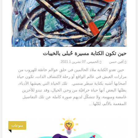
حين تكون الكتابة مسيرة حُبلى بالخيبات
أفين حسن
الخميس, 07 تشرين 1 2021
حين تغدو الكتابة ملاذ الحالمين في خلق عوالم خاصّة للهروب من
مرارات العيش في عالم الواقع أو رحلة لاكتشاف الذات، تكون حياة
أصحابها أشبه بكتابة سطر منسي. تلك الحياة التي يعيشها الأدباء،
يظنّها البعض أنها حياة خرافيّة من وحي الخيال، وقد تبدو للآخرين
غامضة ومبهمة، ولا تتشكّل لديهم صورة كاملة عن تلك التفاصيل
المفعمة بالألم، لكنّها...
منوعات