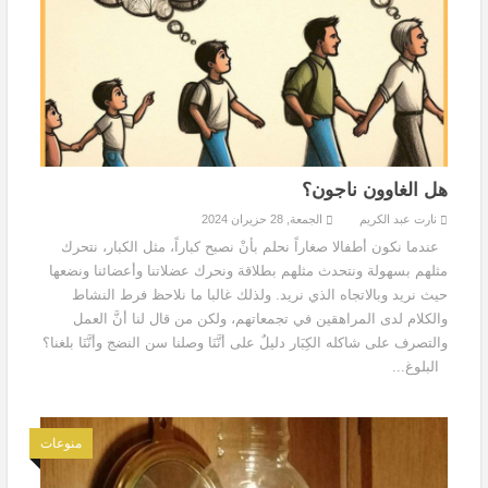
هل الغاوون ناجون؟
نارت عبد الكريم
الجمعة, 28 حزيران 2024
عندما نكون أطفالا صغاراً نحلم بأنْ نصبح كباراً، مثل الكبار، نتحرك
مثلهم بسهولة ونتحدث مثلهم بطلاقة ونحرك عضلاتنا وأعضائنا ونضعها
حيث نريد وبالاتجاه الذي نريد. ولذلك غالبا ما نلاحظ فرط النشاط
والكلام لدى المراهقين في تجمعاتهم، ولكن من قال لنا أنَّ العمل
والتصرف على شاكله الكِبَار دليلٌ على أنَّنَا وصلنا سن النضج وأنَّنَا بلغنا؟
البلوغ...
منوعات