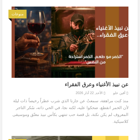
منوعات
عن نبيذ الأغنياء وعرق الفقراء
أفين علو
الأحد, 22 آذار 2026
منذ كنت مراهقة، سمعتُ عن جارنا الذي شرب عطراً رخيصاً ذات ليلة
لأن الخمر انقطع، ضحكوا عليه، لكنه نجا، في الحي ذاته، سُكر التاجر
المعروف لم يكن نكتة، بل قصة حب تنتهي بكأس نبيذ معتّق وموسيقى
كلاسيكية.