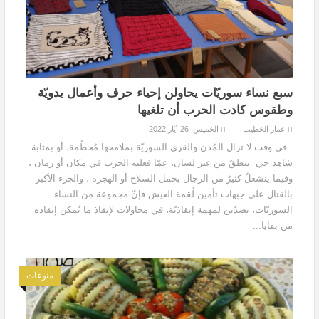
سبع نساء سوريّات يحاولن إحياء حرف وأعمال يدويّة
وطقوس كادت الحرب أن تلغيها
عمار الخطيب
الخميس, 26 أيّار 2022
في وقت لا تزال المُدن والقرى السوريّة بملامحها مُحطّمة، أو بمثابة
شاهد حي ينطقُ من غير لسان، عمّا فعلته الحرب في مكان أو زمان ،
وفيما ينشغلُ كثيرٌ من الرجال بحمل السلاح أو الهجرة ، والجزء الأكبر
بالقتال على جبهات تأمين لُقمة العيش فإنّ مجموعة من النساء
السوريّات، تصدّين لمهمة إنقاذيّة، في محاولات لإنقاذ ما يُمكن إنقاذه
من بقايا...
منوعات