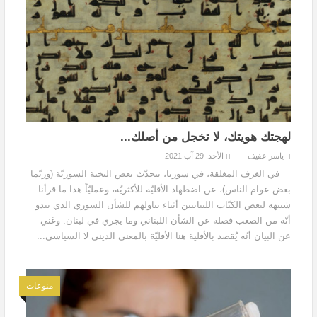
لهجتك هويتك، لا تخجل من أصلك...
ياسر عفيف
الأحد, 29 آب 2021
في الغرف المغلقة، في سوريا، تتحدّث بعض النخبة السوريّة (وربّما
بعض عوام الناس)، عن اضطهاد الأقليّة للأكثريّة، وعمليّاً هذا ما قرأنا
شبيهه لبعض الكتّاب اللبنانيين أثناء تناولهم للشأن السوري الذي يبدو
أنّه من الصعب فصله عن الشأن اللبناني وما يجري في لبنان. وغني
عن البيان أنّه يُقصد بالأقلية هنا الأقليّة بالمعنى الديني لا السياسي...
منوعات