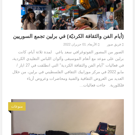
(أيام الفن والثقافة الكرديّة) في برلين تجمع السوريين
فريق صور
الأربعاء, 01 حزيران 2022
الصور من المصور الفوتوغرافي سعد ياغي لمدة ثلاثة أيام، كانت
برلين على موعد مع أنغام الموسيقى وألوان اللباس التقليدي الكردية،
في فعاليات "أيام الفن والثقافة الكردية" التي انطلقت في 27 ايار /
مايو 2022 في مركز موزاييك الثقافي الفلسطيني في برلين، من خلال
العديد من العروض الثقافية والفنية ومحاضرات وعروض أزياء
فلكلورية. جاءت فعاليات...
منوعات