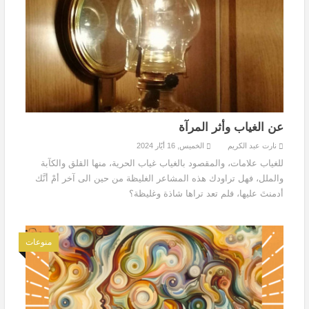
عن الغياب وأثر المرآة
نارت عبد الكريم
الخميس, 16 أيّار 2024
للغياب علامات، والمقصود بالغياب غياب الحرية، منها القلق والكآبة
والملل، فهل تراودك هذه المشاعر الغليظة من حين الى آخر أمْ أنَّك
أدمنتَ عليها، فلم تعد تراها شاذة وغليظة؟
منوعات