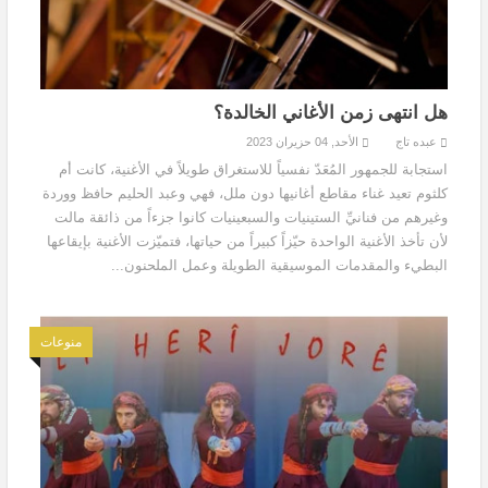
هل انتهى زمن الأغاني الخالدة؟
عبده تاج
الأحد, 04 حزيران 2023
استجابة للجمهور المُعَدّ نفسياً للاستغراق طويلاً في الأغنية، كانت أم
كلثوم تعيد غناء مقاطع أغانيها دون ملل، فهي وعبد الحليم حافظ ووردة
وغيرهم من فنانيِّ الستينيات والسبعينيات كانوا جزءاً من ذائقة مالت
لأن تأخذ الأغنية الواحدة حيّزاً كبيراً من حياتها، فتميّزت الأغنية بإيقاعها
البطيء والمقدمات الموسيقية الطويلة وعمل الملحنون...
منوعات