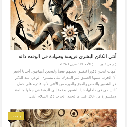
أنثى الكائن البشري فريسة وصيادة في الوقت ذاته
رامي غدير
الأحد, 13 تشرين 1 2024
أمهات يُنجبنَ ذكوراً ليقتلوا بعضهم بعضاً ويُفجعن أمهاتهن. أحياناً أشعر
أنّ الحرب سببها العميق غير المدرك على مستوى الوعي عند الذكر
هو الشعور بالنقص والعجز والغيرة من الأنثى لأنها قادرة على حمل
كائن حي في داخلها، هذا الشعور يدفعهُ إلى الرغبة في جعلها متألمة
ومكسورة من خلال قتل ما تُنجبه. الحرب ذكر السلام أنثى.
منوعات