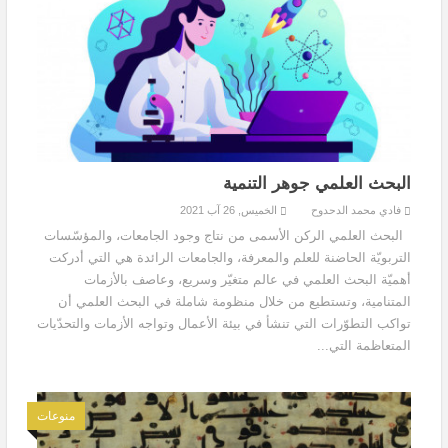
البحث العلمي جوهر التنمية
فادي محمد الدحدوح
الخميس, 26 آب 2021
البحث العلمي الركن الأسمى من نتاج وجود الجامعات، والمؤسّسات
التربويّة الحاضنة للعلم والمعرفة، والجامعات الرائدة هي التي أدركت
أهميّة البحث العلمي في عالم متغيّر وسريع، وعاصف بالأزمات
المتنامية، وتستطيع من خلال منظومة شاملة في البحث العلمي أن
تواكب التطوّرات التي تنشأ في بيئة الأعمال وتواجه الأزمات والتحدّيات
المتعاظمة التي...
منوعات