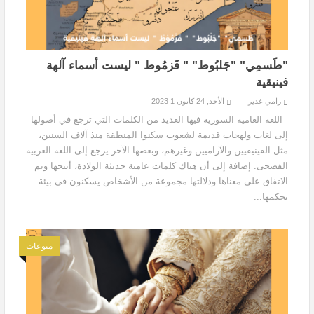
"طَسمِي" "جَلبُوط" " قَزمُوط " ليست أسماء آلهة
فينيقية
رامي غدير
الأحد, 24 كانون 1 2023
اللغة العامية السورية فيها العديد من الكلمات التي ترجع في أصولها
إلى لغات ولهجات قديمة لشعوب سكنوا المنطقة منذ آلاف السنين،
مثل الفينيقيين والآراميين وغيرهم، وبعضها الآخر يرجع إلى اللغة العربية
الفصحى. إضافة إلى أن هناك كلمات عامية حديثة الولادة، أنتجها وتم
الاتفاق على معناها ودلالتها مجموعة من الأشخاص يسكنون في بيئة
تحكمها...
منوعات