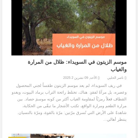
موسم الزيتون في السويداء: ظلال من المرارة
والغياب
ناصر الحلبي
الأحد, 09 تشرين 2 2025
في ريف السويداء، لم يعد موسم الزيتون طقساً لجني المحصول
وعصره، بل مرآةً لفقدٍ. هناك، تختلط رائحة التراب برماد البيوت، ويغدو
القطاف فعلاً رمزيّاً لمقاومة الغياب أكثر من كونه موسمَ حصاد. بين
مرارة الطعم ومرارة الواقع، تكتب الأشجار ما تبقّى من الحكاية،
شاهدةً على الأرض التي تُسرق مرّتين: مرّة بالقوة، ومرّة بالنسيان.
ينتظر أهالي...