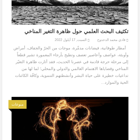
تكثيف البحث العلمي حول ظاهرة التغير المناخي
فادي محمد الدحدوح
السبت, 17 أيلول 2022
أمطار طوفانية، فيضانات مدمِّرة، موجات من الحرّ والجفاف، أمراض
وأوبئة، عواصف وأعاصير تعصف وتطيح بأرجاء المعمورة تشير قطعاً
إلى مرحلة حرجة قادمة في عصرنا الحديث، فقد أثارت ظاهرة التغيّر
المناخي وقضاياها الاهتمام العالمي والدولي والمحلي؛ لما لها من
تداعيات خطيرة على حياة البشر وأنشطتهم التنموية، وكافّة الكائنات
الحية والموارد...
منوعات