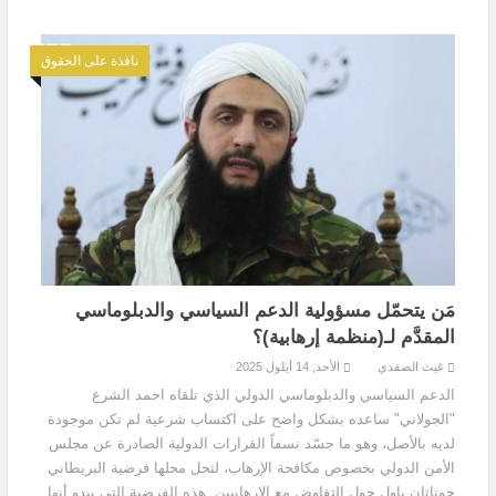
نافذة على الحقوق
مَن يتحمّل مسؤولية الدعم السياسي والدبلوماسي
المقدَّم لـ(منظمة إرهابية)؟
غيث الصفدي
الأحد, 14 أيلول 2025
الدعم السياسي والدبلوماسي الدولي الذي تلقاه احمد الشرع
"الجولاني" ساعده بشكل واضح على اكتساب شرعية لم تكن موجودة
لديه بالأصل، وهو ما جسّد نسفاً القرارات الدولية الصادرة عن مجلس
الأمن الدولي بخصوص مكافحة الإرهاب، لتحل محلها فرضية البريطاني
جوناثان باول حول التفاوض مع الإرهابيين. هذه الفرضية التي يبدو أنها