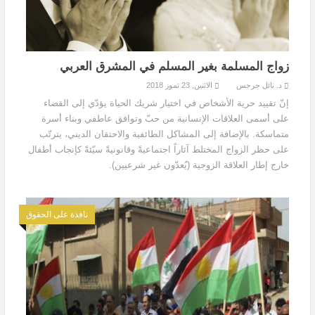
زواج المسلمة بغير المسلم في المشرق العربي
د. نائل جرجس
الاثنين, 23 تموز 2018
إنّ تقييد حرية الأشخاص في اختيار شريك الحياة يؤدّي إلى القضاء
على أسمى العلاقات الإنسانية من حبّ وتوافق عاطفي وبناء أسرة
متماسكة. بالإضافة إلى المشاكل الطائفية والاحتقان الديني، يترتّب
على حظر الزواج المختلط آثاراً اجتماعيةً وقانونيةً سيّئةً كإنجاب أطفال
خارج إطار العلاقة الزوجية (يُعدّون غير شرعيين).
نافذة على الحقوق