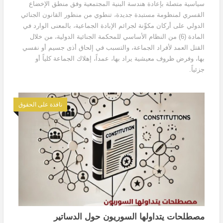
سياسية متصلة بإعادة هندسة البنية المجتمعية وفق منطق الإخضاع
القسري لمنظومة مستبدة جديدة، تنطوي من منظور القانون الجنائي
الدولي على أركان مكوِّنة لجرائم الإبادة الجماعية، بالمعنى الوارد في
المادة (6) من النظام الأساسي للمحكمة الجنائية الدولية، من خلال
القتل العمد لأفراد الجماعة، والتسبب في إلحاق أذى جسيم أو نفسي
بها، وفرض ظروف معيشية يراد بها، عمداً، إهلاك الجماعة كلياً أو
جزئياً.
نافذة على الحقوق
مصطلحات يتداولها السوريون حول الدساتير