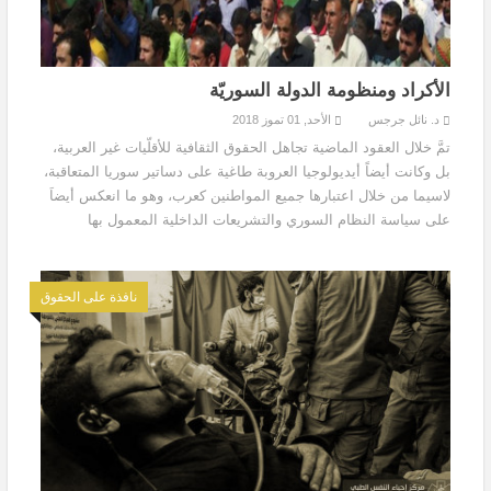
الأكراد ومنظومة الدولة السوريّة
د. نائل جرجس
الأحد, 01 تموز 2018
تمَّ خلال العقود الماضية تجاهل الحقوق الثقافية للأقلّيات غير العربية،
بل وكانت أيضاً أيديولوجيا العروبة طاغية على دساتير سوريا المتعاقبة،
لاسيما من خلال اعتبارها جميع المواطنين كعرب، وهو ما انعكس أيضاَ
على سياسة النظام السوري والتشريعات الداخلية المعمول بها
نافذة على الحقوق