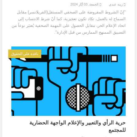
زينه عبدي
الجمعة, 03 أيّار 2024
"إنّ الشروط المفروضة على الصحفي المستقل(الفريلانسر) مقابل
السماح له بالعمل، تكاد تكون تعجيزية، كما أنّ شرط الانتساب إلى
اتحاد الإعلام الحر، مقابل الحصول على المهمة الصحفية يُعتبَر نوعاً من
التضييق الممنهج الممارس من قبل الإدارة".
نافذة على الحقوق
حرية الرأي والتعبير والإعلام الواجهة الحضارية
للمجتمع