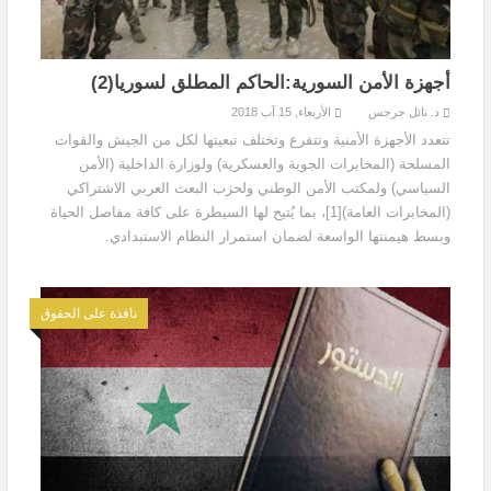
أجهزة الأمن السورية:الحاكم المطلق لسوريا(2)
د. نائل جرجس
الأربعاء, 15 آب 2018
تتعدد الأجهزة الأمنية وتتفرع وتختلف تبعيتها لكل من الجيش والقوات
المسلحة (المخابرات الجوية والعسكرية) ولوزارة الداخلية (الأمن
السياسي) ولمكتب الأمن الوطني ولحزب البعث العربي الاشتراكي
(المخابرات العامة)[1]، بما يُتيح لها السيطرة على كافة مفاصل الحياة
وبسط هيمنتها الواسعة لضمان استمرار النظام الاستبدادي.
نافذة على الحقوق