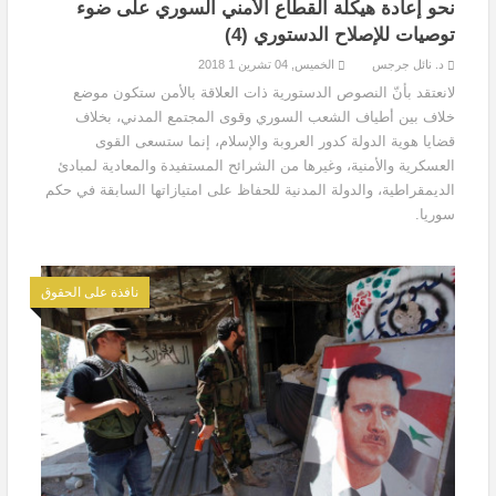
نحو إعادة هيكلة القطاع الأمني السوري على ضوء
توصيات للإصلاح الدستوري (4)
د. نائل جرجس
الخميس, 04 تشرين 1 2018
لانعتقد بأنّ النصوص الدستورية ذات العلاقة بالأمن ستكون موضع
خلاف بين أطياف الشعب السوري وقوى المجتمع المدني، بخلاف
قضايا هوية الدولة كدور العروبة والإسلام، إنما ستسعى القوى
العسكرية والأمنية، وغيرها من الشرائح المستفيدة والمعادية لمبادئ
الديمقراطية، والدولة المدنية للحفاظ على امتيازاتها السابقة في حكم
سوريا.
نافذة على الحقوق