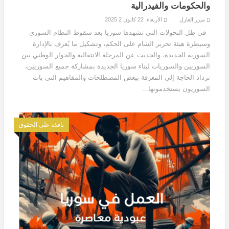
والحكومات والفيدرالية
ميزر العازل
الأربعاء, 22 كانون 2 2025
في ظل التحولات التي تشهدها سوريا بعد سقوط النظام السوري
وسيطرة هيئة تحرير الشام على الحكم، وتشكيل ما يُعرف بالإدارة
السورية الجديدة، والحديث عن المرحلة الانتقالية والحوار الوطني بين
السوريين والسوريات لبناء سوريا الجديدة بمشاركة جميع السوريين،
تزداد الحاجة إلى المعرفة ببعض المصطلحات والمفاهيم التي بات
السوريون يستخدمونها...
نافذة على الحقوق