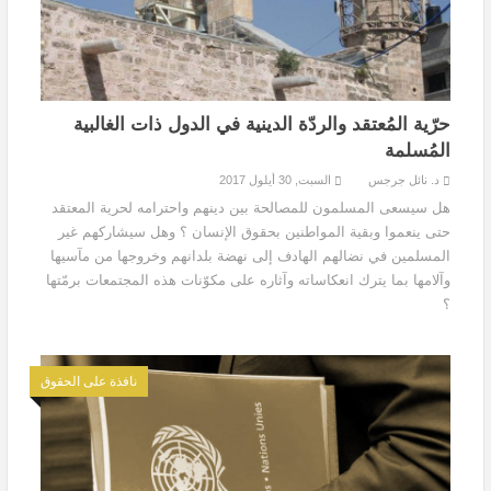
حرّية المُعتقد والردّة الدينية في الدول ذات الغالبية
المُسلمة
د. نائل جرجس
السبت, 30 أيلول 2017
هل سيسعى المسلمون للمصالحة بين دينهم واحترامه لحرية المعتقد
حتى ينعموا وبقية المواطنين بحقوق الإنسان ؟ وهل سيشاركهم غير
المسلمين في نضالهم الهادف إلى نهضة بلدانهم وخروجها من مآسيها
وآلامها بما يترك انعكاساته وآثاره على مكوّنات هذه المجتمعات برمّتها
؟
نافذة على الحقوق