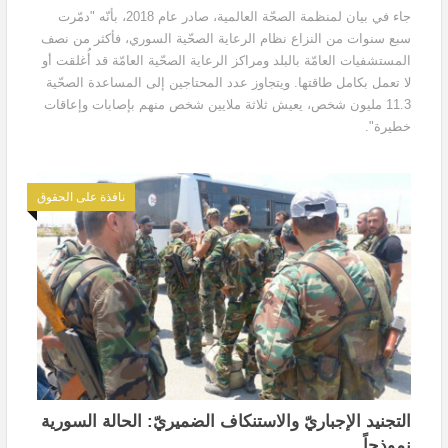
جاء في بيان لمنظمة الصحّة العالمية، صادر عام 2018، بأنّه "دمّرت
سبع سنوات من النزاع نظام الرعاية الصحّية السوري، فأكثر من نصف
المستشفيات العامّة بالبلد ومراكز الرعاية الصحّية العامّة قد أُغلقت أو
لا تعمل بكامل طاقتها. ويتجاوز عدد المحتاجين إلى المساعدة الصحّية
11.3 مليون شخص، يعيش ثلاثة ملايين شخص منهم بإصابات وإعاقات
خطيرة".
نافذة على الحقوق
التجنيد الإجباريّ والاستنكاف الضميريّ: الحالة السورية
نموذجاً