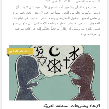
فادي محمد الدحدوح
الأحد, 09 تموز 2023
تعتبر حرية الرأي والتعبير أحد الحقوق الأساسية التي لا يكاد أيّ
دستور مكتوب يخلو من النص عليها صراحة، لأن هذا الحق يعتبر نواة
وأساس لجميع الحقوق الفكرية، ودونه لا يمكن الحديث عن قيام هذه
الحقوق. يسعى الإنسان بفطرته وطبعه الإجتماعي إلى تكوين نسق
قيمي يلتزم به، ويمثّل له إطاراً مرجعياً يحتكّم إليه في كافة مواقفه
وتصرفاته، بهدف...
نافذة على الحقوق
الإلحاد وتشريعات المنطقة العربيّة