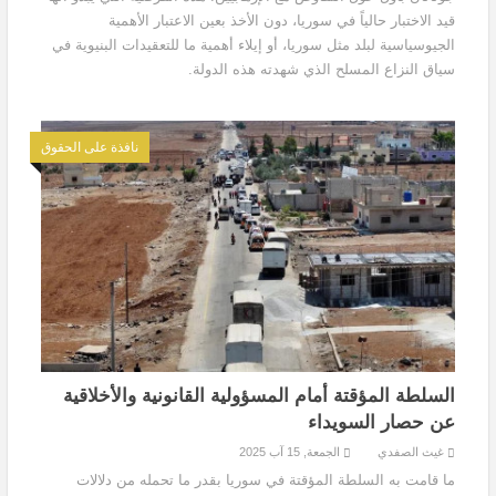
قيد الاختبار حالياً في سوريا، دون الأخذ بعين الاعتبار الأهمية
الجيوسياسية لبلد مثل سوريا، أو إيلاء أهمية ما للتعقيدات البنيوية في
سياق النزاع المسلح الذي شهدته هذه الدولة.
نافذة على الحقوق
السلطة المؤقتة أمام المسؤولية القانونية والأخلاقية
عن حصار السويداء
غيث الصفدي
الجمعة, 15 آب 2025
ما قامت به السلطة المؤقتة في سوريا بقدر ما تحمله من دلالات