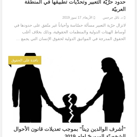
حدود حرّيّة التعبير وتحدّيات تطبيقها في المنطقة
العربيّة
د. نائل جرجس
الأربعاء, 17 تموز 2019
لاتزال حرّية التعبير مسألة حسّاسة وأحياناً غير متّفق على حدودها في
أوساط الهيئات الدولية والمنظمات الحقوقية، وذلك بخلاف أغلب
الحقوق المدرجة في المواثيق الدولية لحقوق الإنسان التي يجمع ...
نافذة على الحقوق
"أشرف الوالدين دِيناً" بموجب تعديلات قانون الأحوال
الشخصيّة السوريّ لعام 2019