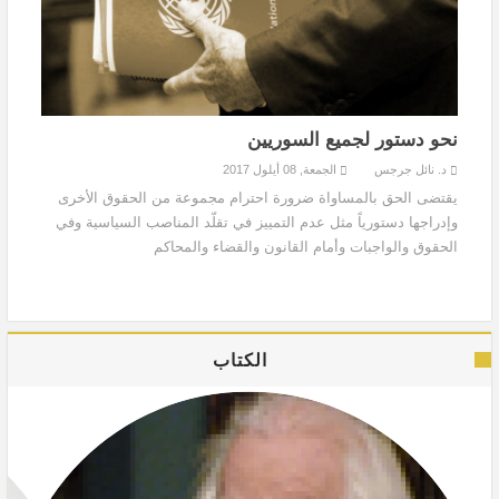
نحو دستور لجميع السوريين
د. نائل جرجس
الجمعة, 08 أيلول 2017
يقتضى الحق بالمساواة ضرورة احترام مجموعة من الحقوق الأخرى
وإدراجها دستورياً مثل عدم التمييز في تقلّد المناصب السياسية وفي
الحقوق والواجبات وأمام القانون والقضاء والمحاكم
الكتاب