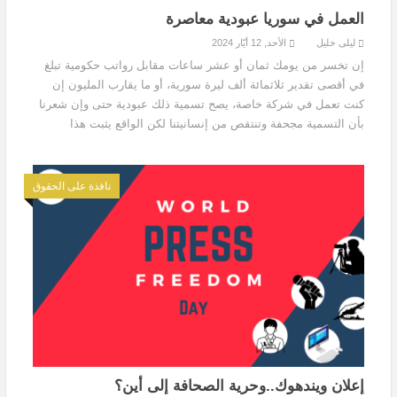
العمل في سوريا عبودية معاصرة
ليلى خليل
الأحد, 12 أيّار 2024
إن تخسر من يومك ثمان أو عشر ساعات مقابل رواتب حكومية تبلغ
في أقصى تقدير ثلاثمائة ألف ليرة سورية، أو ما يقارب المليون إن
كنت تعمل في شركة خاصة، يصح تسمية ذلك عبودية حتى وإن شعرنا
بأن التسمية مجحفة وتنتقص من إنسانيتنا لكن الواقع يثبت هذا
نافذة على الحقوق
إعلان ويندهوك..وحرية الصحافة إلى أين؟