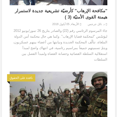
"مكافحة الإرهاب" كأرضيّة تشريعية جديدة لاستمرار
هيمنة القوى الأمنيّة (3 )
د. نائل جرجس
الأربعاء, 05 أيلول 2018
جاءَ المرسوم الرئاسي رقم (22) والصادر بتاريخ 26 تموز/يونيو 2012
ليؤسّس "لمحكمة قضايا الإرهاب". وكما هي حال محكمة أمن الدولة
الملغاة، تتألّف المحكمة الجديدة ونيابتها من أعضاء بينهم عسكريون،
ويتمّ تسميتهم جميعاً بمراسيم رئاسية، في انتهاك واضح لمبدأ
استقلالية السلطة القضائية وحصانة القضاة ولمبدأ الفصل بين
السلطات
نافذة على الحقوق