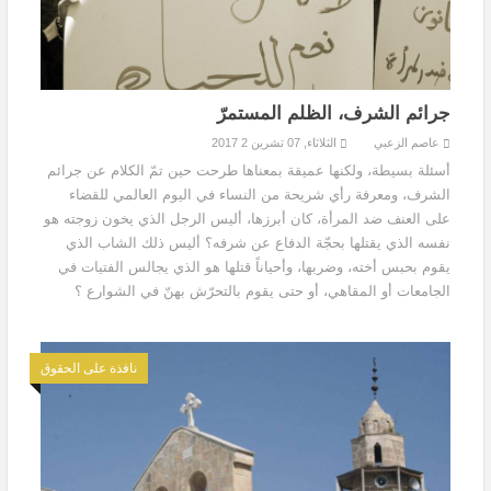
جرائم الشرف، الظلم المستمرّ
عاصم الزعبي
الثلاثاء, 07 تشرين 2 2017
أسئلة بسيطة، ولكنها عميقة بمعناها طرحت حين تمّ الكلام عن جرائم
الشرف، ومعرفة رأي شريحة من النساء في اليوم العالمي للقضاء
على العنف ضد المرأة، كان أبرزها، أليس الرجل الذي يخون زوجته هو
نفسه الذي يقتلها بحجّة الدفاع عن شرفه؟ أليس ذلك الشاب الذي
يقوم بحبس أخته، وضربها، وأحياناً قتلها هو الذي يجالس الفتيات في
الجامعات أو المقاهي، أو حتى يقوم بالتحرّش بهنّ في الشوارع ؟
نافذة على الحقوق