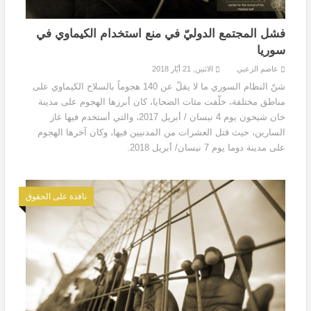
فشل المجتمع الدوليّ في منع استخدام الكيماوي في
سوريا
عاصم الزعبي
الاثنين, 21 أيّار 2018
شنّ النظام السوري ما لا يقلّ عن 140 هجوماً بالسلاح الكيماوي على
مناطق مختلفة، خلّفت مئات الضحايا، كان أبرزها الهجوم على مدينة
خان شيخون يوم 4 نيسان / أبريل 2017، والتي أستخدم فيها غاز
السارين، حيث قتل العشرات من المدنيين فيها، وكان آخرها الهجوم
على مدينة دوما يوم 7 نيسان/ أبريل 2018.
نافذة على الحقوق