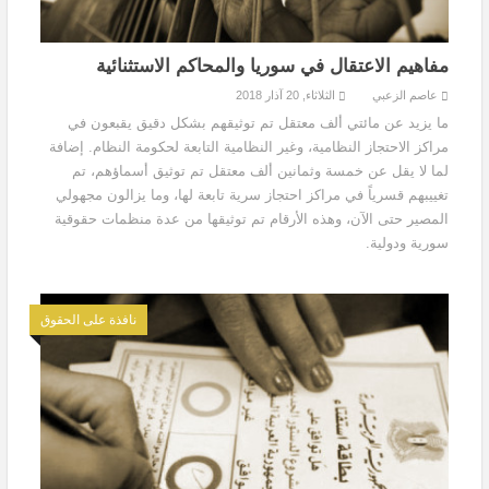
مفاهيم الاعتقال في سوريا والمحاكم الاستثنائية
عاصم الزعبي
الثلاثاء, 20 آذار 2018
ما يزيد عن مائتي ألف معتقل تم توثيقهم بشكل دقيق يقبعون في
مراكز الاحتجاز النظامية، وغير النظامية التابعة لحكومة النظام. إضافة
لما لا يقل عن خمسة وثمانين ألف معتقل تم توثيق أسماؤهم، تم
تغييبهم قسرياً في مراكز احتجاز سرية تابعة لها، وما يزالون مجهولي
المصير حتى الآن، وهذه الأرقام تم توثيقها من عدة منظمات حقوقية
سورية ودولية.
نافذة على الحقوق