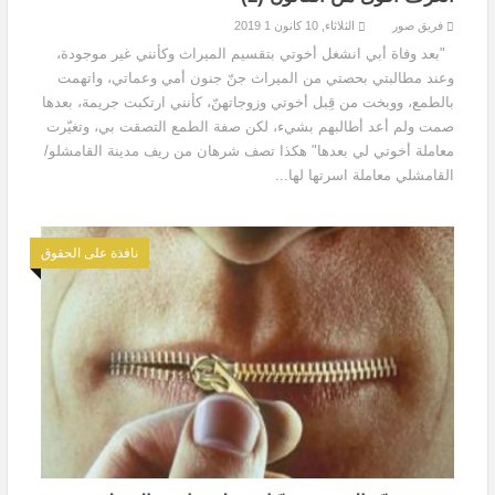
فريق صور
الثلاثاء, 10 كانون 1 2019
"بعد وفاة أبي انشغل أخوتي بتقسيم الميراث وكأنني غير موجودة،
وعند مطالبتي بحصتي من الميراث جنّ جنون أمي وعماتي، واتهمت
بالطمع، ووبخت من قِبل أخوتي وزوجاتهنّ، كأنني ارتكبت جريمة، بعدها
صمت ولم أعد أطالبهم بشيء، لكن صفة الطمع التصقت بي، وتغيّرت
معاملة أخوتي لي بعدها" هكذا تصف شرهان من ريف مدينة القامشلو/
القامشلي معاملة اسرتها لها...
نافذة على الحقوق