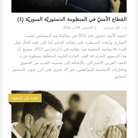
القطاع الأمنيّ في المنظومة الدستوريّة السوريّة (1)
د. نائل جرجس
الخميس, 09 آب 2018
اعتمدَ الأسد دستور عام 2012 في محاولةً منه لامتصاص غضب
الشارع، وإعادة السيطرة على مقاليد الحكم كما كان عليه الحال قبل
البدء بالانتفاضة الشعبية ضدّ نظامه في آذار/مارس 2011. صحيح أنّ
هذا الدستور الجديد قد ألغى المادة الثامنة المتعلّقة بسطوة حزب
البعث العربي الاشتراكي، بالإضافة إلى تضمينه العديد من الحقوق
والحرّيات الأساسية للمواطنين، غير أنّه يحوي على أبرز عيوب الدستور
السابق.
نافذة على الحقوق