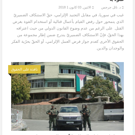
د. نائل جرجس
الاثنين, 03 كانون 1 2018
غيب في سوريا، في مقابل التجنيد الإلزامي، حقّ الاستنكاف الضميريّ
الذي يتمحور حول رفض القيام بأعمال قتالية أو استخدام القوة بغرض
القتل. على الرغم من عدم وضوح القانون الدولي من حيث اعترافه
بهذا الحقّ، فإنّ الاستنكاف الضميريّ يندرج ضمن إطار مجموعة من
الحقوق الأخرى كعدم جواز فرض العمل الإلزامي، أو الحقّ بحرّية الفكر
والوجدان والدين.
نافذة على الحقوق