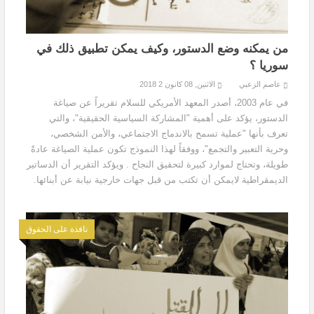
من يمكنه وضع الدستور، وكيف يمكن تطبيق ذلك في
سوريا ؟
عاصم الزعبي
الاثنين, 08 كانون 2 2018
في عام 2003، أصدر المعهد الأمريكي للسلام تقريراً عن صياغة
الدستور، يؤكد على أهمية "المشاركة السياسية الحقيقية"، والتي
تعرف بأنها "عملية تسمح بالاندماج الاجتماعي، والأمن الشخصي،
وحرية التعبير والتجمع"، ووفقاً لهذا النموذج تكون عملية الصياغة عادةً
طويلة، وتحتاج لموارد كبيرة لتحقيق النجاح . ويؤكد التقرير أن الدساتير
الديمقراطية لايمكن أن تكتب من قبل جهات خارجية نيابة عن أبنائها.
نافذة على الحقوق