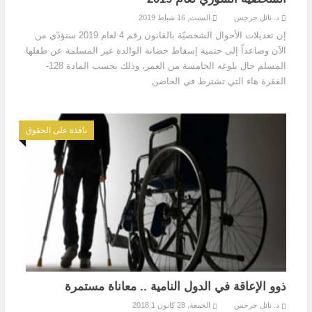
د. نائل جرجس
السبت, 16 شباط 2019
إن تعديلات الأحوال الشخصيّة بالقانون رقم 4 لعام 2019 ستؤدّي من
الآن وصاعداً إلى حتمية إسقاط حضانة الوالدة غير المسلمة عن طفلها
المسلم حال بلوغه الخامسة من العمر، وذلك بحسب المادة 128-
الفقرة هاء التي تشترط في الحاضن
نافذة على الحقوق
ذوو الإعاقة في الدول النامية .. معاناة مستمرة
د. نائل جرجس
الجمعة, 28 كانون 1 2018