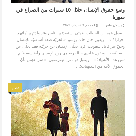
وضع حقوق الإنسان خلال 10 سنوات من الصراع في
سوريا
رسلان عامر
الجمعة, 09 نيسان 2021
يقول عمر بن الخطاب: «متى استعبدتم الناس وقد ولدتهم أمّاتهم
أحرارًا؟!». ويقول جان جاك روسو: «الحريّة صفة أساسيّة للإنسان،
وحقّ غير قابل للتفويت، فإذا تخلّى الإنسان عن حريّته فقد تخلّى عن
إنسانيّته». ويقول غاندي « الحرية هي روح الإنسان وأنفاسه، فكم
ثمن هذه الأشياء؟». ويقول توماس جيفرسون: « نحن نؤمن بأنّ
الحقوق الآتية من البديهيات؛...
قضايا