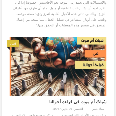
والاستمالات التي تعمد إلى التوجه نحو الأحاسيس، خصوصًا إذا كان
الفرد لديه أساسًا نزعات عاطفية أو ميول تجاه أي طرف من أطراف
النزاع. وبالتالي، تأتي هذه الأخبار الكاذبة لتعزز وتؤيد صحة موقفه،
وتلعب على أوتار المشاعر في تضليل العقل، مما يمنعه من إعمال
المنطق في تفسير هذه المعطيات أو التحقق منها."
قضايا
سُباتٌ أم موت في قراءة أحوالنا
معاذ حسن
الخميس, 06 حزيران 2024
منذ بدء عهد الأديان الإبراهيمية والتي تمركزت جميعها في بلاد العرب،