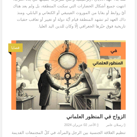
انتهت جميع أشكال الحضارات التي سكنت المنطقة، بل ولم يعد هناك
أيّ روابط أو بقايا من الموروث الفينيقي أو الكنعاني و البابلي، ومنذ
ذاك العهد لم تشهد المنطقة قيام أيّة دولة أو تغيير أو تعاقب حقبات
تاريخية فوق حيّزها الجغرافي إلّا وكان للدين اليد العليا.
قضايا
الزواج في المنظور العلماني
رسلان عامر
الأحد, 02 حزيران 2024
تنظيم العلاقة الجنسية بين الرجل والمرأة، في كلّ المجتمعات القديمة