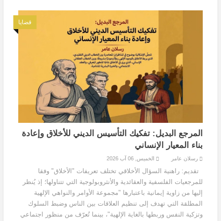
قضايا
المرجع البديل: تفكيك التأسيس الديني للأخلاق وإعادة
بناء المعيار الإنساني
رسلان عامر
الخميس, 06 آب 2026
تقديم: راهنية السؤال الأخلاقي تختلف تعريفات "الأخلاق" وفقا
للمرجعيات الفلسفية والعقائدية والأنثروبولوجية التي تتناولها؛ إذ يُنظر
إليها من زاوية إيمانية باعتبارها "مجموعة الأوامر والنواهي الإلهية
المطلقة التي تهدف إلى تنظيم العلاقات بين الناس وضبط السلوك
وتزكية النفس وربطها بالغاية الإلهية"، بينما تُعرّف من منظور اجتماعي