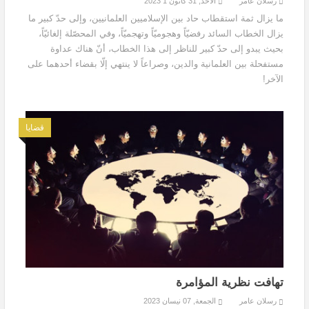
رسلان عامر
الأحد, 31 كانون 1 2023
ما يزال ثمة استقطاب حاد بين الإسلاميين العلمانيين، وإلى حدّ كبير ما
يزال الخطاب السائد رفضيّاً وهجوميّاً وتهجميّاً، وفي المحصّلة إلغائيّاً،
بحيث يبدو إلى حدّ كبير للناظر إلى هذا الخطاب، أنّ هناك عداوة
مستفحلة بين العلمانية والدين، وصراعاً لا ينتهي إلّا بقضاء أحدهما على
الآخر!
قضايا
تهافت نظرية المؤامرة
رسلان عامر
الجمعة, 07 نيسان 2023