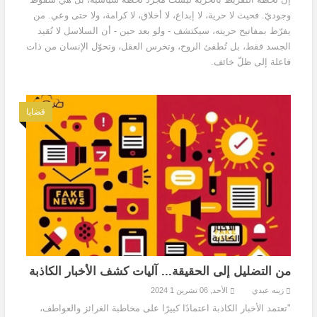
وجوديّ. فحيث لا حرية، لا إبداع، لا أخلاق، لا كرامة، ولا حتى وعي. من
يفرّط بمفاتيح حريته، سيكتشف - ولو بعد حين - أن السلاسل لا تُقيد
الجسد فقط، بل تُطفئ الروح، وتخرس العقل، وتحوّل الإنسان من ذات
فاعلة إلى ظلّ خائف.
قضايا
من التضليل إلى الحقيقة... آليات كشف الأخبار الكاذبة
زينه عبدي
الأحد, 06 تشرين 1 2024
"تعتمد الأخبار الكاذبة اعتمادًا كبيرًا على مخاطبة الغرائز والعواطف،