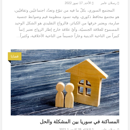
رسلان عامر
الأحد, 17 تموز 2022
المجتمع السوري، بكلّ ما فيه من تنوّع وتعدّد اجتماعيّين وثقافيّين،
هو مجتمع محافظ ذكوري، وفيه تسود منظومة قيم وضوابط جنسية
صارمة، ويعتبر خرقها من الكبائر، فالزواج التقليدي هو الشكل الوحيد
المسموح للعلاقة الجنسيّة، وأيّ علاقة خارج إطار الزواج تعتبر إثماً
كبيراً من الناحية الدينية وعاراً جسيماً من الناحية الأخلاقية، وكثيراً...
قضايا
المساكنة في سوريا بين المشكلة والحل
رسلان عامر
الثلاثاء, 28 كانون 1 2021