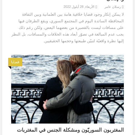
رسلان عامر
الأربعاء, 28 أيلول 2022
لا يمكن إنكار وجود قضايا خلافية هامة بين العلمانية وبين الثقافة
المحافظة السائدة اليوم في المجتمع السوري، ويقع الطرفان فيها
على مسافات ليست بالقصيرة من بعضهما البعض، ولكن رغم ذلك
يجب عدم المبالغة في تصوّر أبعاد هذه الخلافات والمسافات، بل النظر
إليها نظرة واقعيّة لتبيّن طبيعتها وحجمها الحقيقيين.
قضايا
المغتربون السوريّون ومشكلة الجنس في المغتربات