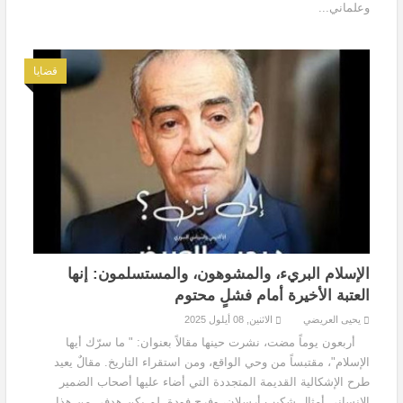
وعلماني...
قضايا
الإسلام البريء، والمشوهون، والمستسلمون: إنها
العتبة الأخيرة أمام فشلٍ محتوم
يحيى العريضي
الاثنين, 08 أيلول 2025
أربعون يوماً مضت، نشرت حينها مقالاً بعنوان: " ما سرّك أيها
الإسلام"، مقتبساً من وحي الواقع، ومن استقراء التاريخ. مقالٌ يعيد
طرح الإشكالية القديمة المتجددة التي أضاء عليها أصحاب الضمير
الإنساني أمثال شكيب أرسلان، وفرج فودة. لم يكن هدفي من هذا