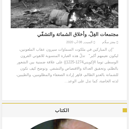
مجتمعات الغِلّ، وأخلاق الشماتة والتشفّي
معتز سلّام
السبت, 08 آب 2020
"إن المباركين في ملكوت السماوات سيرون عقاب الملعونين،
ليكون نعيمهم أكبر" تدلّ هذه العبارة المنسوبة للاهوتي القرون
الوسطى توما الإكويني1274-1225)) على علاقة ضمنية بين الشعور
بالظلم، وتحقيق العدالة والاقتصاص والتشفي. وتوضح كيف تكون
للشماتة بالعدو الظالم، قاهِر إرادة الضعفاء والمظلومين، والطيبين،
لذته الخاصة، كما تدل على الوعد...
الكتاب