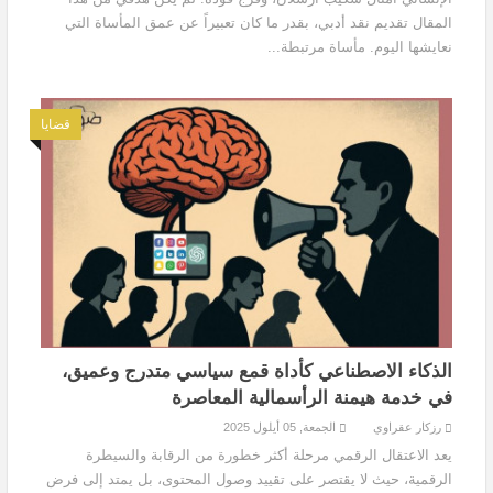
المقال تقديم نقد أدبي، بقدر ما كان تعبيراً عن عمق المأساة التي
نعايشها اليوم. مأساة مرتبطة...
قضايا
الذكاء الاصطناعي كأداة قمع سياسي متدرج وعميق،
في خدمة هيمنة الرأسمالية المعاصرة
رزكار عقراوي
الجمعة, 05 أيلول 2025
يعد الاعتقال الرقمي مرحلة أكثر خطورة من الرقابة والسيطرة
الرقمية، حيث لا يقتصر على تقييد وصول المحتوى، بل يمتد إلى فرض