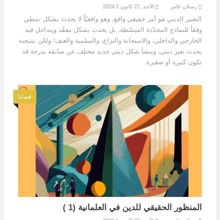
رسلان عامر
الأحد, 21 كانون 2 2024
التغيير الديني هو أمر حقيقي واقع، وهو واقعيّاً لا يحدث بشكل نمطي
وفقاً للنماذج المحدّدة المبسّطة، بل يحدث بشكل معقّد ويتداخل فيه
الخارجي والداخلي، والاستجابة والنزاع، والسلمية والعنف؛ ولكن بنتيجته
يحدث تغير ديني، وينشأ شكل ديني جديد مختلف عن سابقه بدرجة قد
تكون كبيرة أو صغيرة.
قضايا
المنظور الحقيقي للدين في العلمانية (1 )