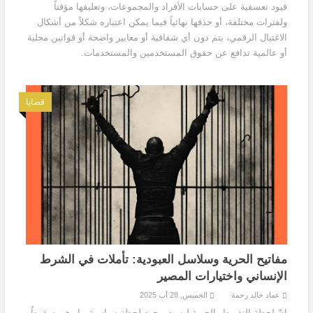
قيود تعسفية على حسابات الأفراد والمجموعات، وتعليقها مؤقتاً
ولفترات مختلفة، أو حذفها نهائياً فيما يمكن اعتباره شكلاً من أشكال
الاغتيال الرقمي، يتم دون أي شفافية أو معايير واضحة أو قوانين محلية
أو عالمية تدافع عن حقوق المستخدمين والمستخدمات.
قضايا
مفاتيح الحرية وسلاسل العبودية: تأملات في الشرط
الإنساني واختيارات المصير
عماد خالد رحمة
الخميس, 28 آب 2025
إنّ لحظة التفريط بالحرية ليست مجرد لحظة سياسية، بل هي سقوطٌ