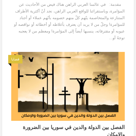
مقدمة: في عالمنا العربي الراهن هناك فيض من الأحاديث عن
المؤامرة، وباستقرائنا للواقع العربي الراهن، نجد أنّ أكثرية الأطراف
المتنازعة والمتخاصمة يتّهم كلّ منهم خصومه بأنّهم عملاء أو أجناد
للمؤامرة! وجلّ من لا يريد أن يعترف بأغلاطه أو أخطائه أو نواقصه أو
عيوبه أو مقترفاته، ينسبها أيضاً إلى المؤامرة! ومعظم من لا يعجبه
توجهٌ أو...
قضايا
الفصل بين الدولة والدين في سوريا بين الضرورة
والإمكان