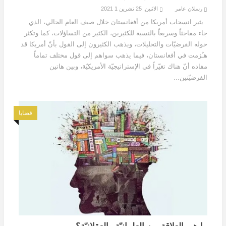
رسلان عامر
الاثنين, 25 تشرين 1 2021
يثير انسحاب أمريكا من أفغانستان خلال صيف العام الحالي، الذي
جاء مفاجئاً وسريعاً بالنسبة للكثيرين، الكثير من التساؤلات، كما وتكثر
حوله الفرضيّات والتحليلات، ويذهب الكثيرون إلى القول بأنّ أمريكا قد
هـُزمت في أفغانستان، فيما يذهب سواهم إلى قول مختلف تماماً
مفاده أنّ هناك تغيّراً في الإستراتيجيّة الأمريكيّة، وبين هاتين
الفرضيّتين...
قضايا