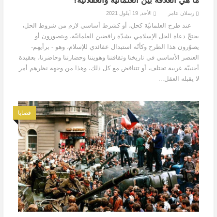
ما هي العلاقة بين العلمانيّة والعقلانيّة؟
رسلان عامر
الأحد, 19 أيلول 2021
عند طرح العلمانيّة كحل، أو كشرط أساسي لازم من شروط الحل،
يحتجّ دعاة الحل الإسلامي بشدّة رافضين العلمانيّة، ويتصورون أو
يصوّرون هذا الطرح وكأنّه استبدال عقائدي للإسلام، وهو - برأيهم-
العنصر الأساسي في تاريخنا وثقافتنا وهويتنا وحضارتنا وحاضرنا، بعقيدة
أجنبيّة غريبة تختلف، أو تتناقض مع كل ذلك، وهذا من وجهة نظرهم أمر
لا يقبله العقل...
قضايا