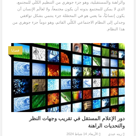
والراهنة والمستقبلية، وهو جزء جوهري من التنظيم الكلّي للمجتمع،
الذي لا يمكن للمجتمع بدونه أن يكون مجتمعاً، ولا لعالَم الإنسان أن
يكون إنسانيّاً، ما يعني هو في المحصّلة جزء ينتمي بشكل توافقي
وجدلي إلى النظام الاجتماعي الكلّي القائم، وهو دوماً جزء جوهري من
هذا النظام.
قضايا
دور الإعلام المستقل في تقريب وجهات النظر
والتحديات الراهنة
زينه عبدي
الأربعاء, 14 شباط 2024