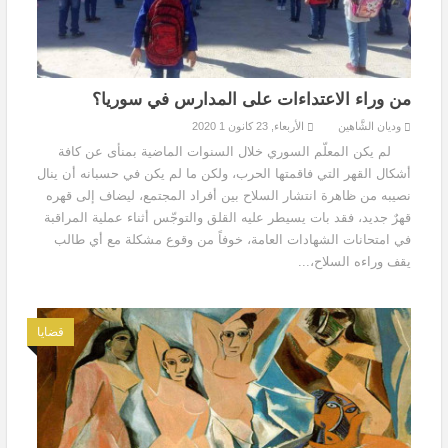
من وراء الاعتداءات على المدارس في سوريا؟
وديان الشَّاهين
الأربعاء, 23 كانون 1 2020
لم يكن المعلّم السوري خلال السنوات الماضية بمنأى عن كافة
أشكال القهر التي فاقمتها الحرب، ولكن ما لم يكن في حسبانه أن ينال
نصيبه من ظاهرة انتشار السلاح بين أفراد المجتمع، ليضاف إلى قهره
قهرٌ جديد، فقد بات يسيطر عليه القلق والتوجّس أثناء عملية المراقبة
في امتحانات الشهادات العامة، خوفاً من وقوع مشكلة مع أي طالب
يقف وراءه السلاح،...
قضايا