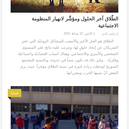
الطّلاق آخر الحلول ومؤشِّر لانهيار المنظومة
الاجتماعية
رامي غدير
الاثنين, 22 شباط 2021
الطلاق هو الحل الأخير والأصعب للمشاكل الزوجيّة التي عجز
الشريكان عن إيجاد حلولٍ لها، وتترتب عليه نتائج على المستوى
الشخصي والأسري والاجتماعي، وهناك أسباب اقتصاديّة واجتماعيّة
وفكريّة... وغير ذلك قد تكون سبباً في حدوثه، وبالنسبة للمجتمع
السوريّ لوحظت زيادة كبيرة في نسبة الطلاق مؤخراً، حيث يرى
البعض أنّ سببها الحرب ومفرزاتها...
قضايا