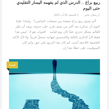
ربيع براغ .. الدرس الذي لم يفهمه اليسار التقليدي
حتى اليوم
رسلان عامر
الجمعة, 20 آب 2021
ألم يصبح ربيع براغ صفحة من صفحات الماضي؟ ولماذا علينا
اليوم أن نتذكره بعد أكثر من نصف قرن على حدوثه، وبعد أن تغيّر
العالم بشكل جذري عمّا كان يوم قيامه. الجواب هو لا.. ليس هذا
فقط لأنّ الذكرى الثالثة والخمسين لنهايته ستحلّ قريباً، ولا لأنّ الأيام
العاصفة اللاحقة أثبتت كم كان هذا الربيع على حق، وكم كان
السوفييت على خطأ، هذا إن...
قضايا