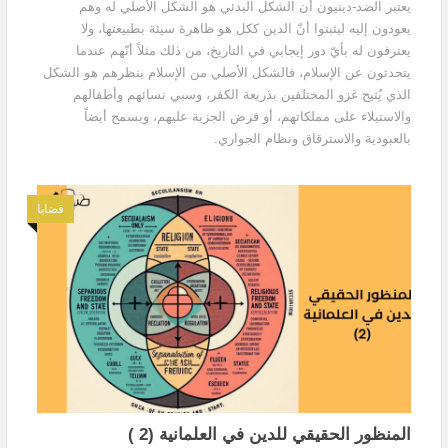
يعتبر الضد-دينيون أن الشكل البدئي هو الشكل الأصلي له وهم
يعودون إليه ليثبتوا أنّ الدين ككل هو ظاهرة سيئة بطبيعتها، ولا
يعترفون له بأيّ دور إيجابي في التاريخ، من ذلك مثلاً أنّهم عندما
يتحدثون عن الإسلام، فالشكل الأصلي من الإسلام بنظرهم هو الشكل
الذي يُتيح غزو المختلفين بذريعة الكفر، وسبي نسائهم وأطفالهم
والاستيلاء على مملكاتهم، أو فرض الجزية عليهم، ويسمح أيضاً
بالعبودية والاسترقاق ونظام الجواري.
قضايا
المنظور الحقيقي للدين في العلمانية (2 )