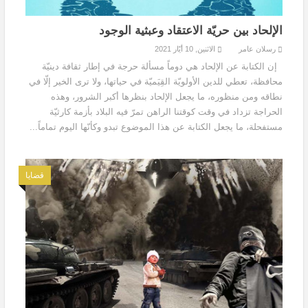
الإلحاد بين حريّة الاعتقاد وعبثية الوجود
رسلان عامر
الاثنين, 10 أيّار 2021
إن الكتابة عن الإلحاد هي دوماً مسألة حرجة في إطار ثقافة دينيّة
محافظة، تعطي للدين الأولويّة القِيَميّة في حياتها، ولا ترى الخير إلّا في
نطاقه ومن منظوره، ما يجعل الإلحاد بنظرها أكبر الشرور، وهذه
الحراجة تزداد في وقت كوقتنا الراهن تمرّ فيه البلاد بأزمة كارثيّة
مستفحلة، ما يجعل الكتابة عن هذا الموضوع تبدو وكأنّها اليوم تماماً...
قضايا