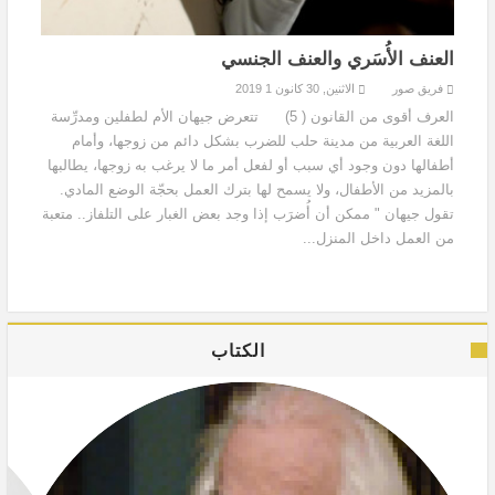
العنف الأُسَري والعنف الجنسي
فريق صور
الاثنين, 30 كانون 1 2019
العرف أقوى من القانون ( 5) تتعرض جيهان الأم لطفلين ومدرِّسة
اللغة العربية من مدينة حلب للضرب بشكل دائم من زوجها، وأمام
أطفالها دون وجود أي سبب أو لفعل أمر ما لا يرغب به زوجها، يطالبها
بالمزيد من الأطفال، ولا يسمح لها بترك العمل بحجّة الوضع المادي.
تقول جيهان " ممكن أن أُضرَب إذا وجد بعض الغبار على التلفاز.. متعبة
من العمل داخل المنزل...
الكتاب