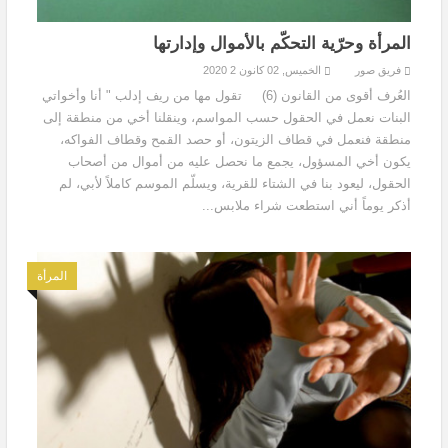
المرأة وحرّية التحكّم بالأموال وإدارتها
فريق صور
الخميس, 02 كانون 2 2020
العُرف أقوى من القانون (6) تقول مها من ريف إدلب " أنا وأخواتي
البنات نعمل في الحقول حسب المواسم، وينقلنا أخي من منطقة إلى
منطقة فنعمل في قطاف الزيتون، أو حصد القمح وقطاف الفواكه،
يكون أخي المسؤول، يجمع ما نحصل عليه من أموال من أصحاب
الحقول، ليعود بنا في الشتاء للقرية، ويسلّم الموسم كاملاً لأبي، لم
أذكر يوماً أني استطعت شراء ملابس...
المرأة