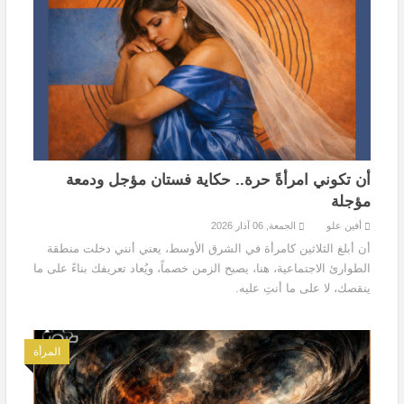
أن تكوني امرأةً حرة.. حكاية فستان مؤجل ودمعة
مؤجلة
أفين علو
الجمعة, 06 آذار 2026
أن أبلغ الثلاثين كامرأة في الشرق الأوسط، يعني أنني دخلت منطقة
الطوارئ الاجتماعية، هنا، يصبح الزمن خصماً، ويُعاد تعريفك بناءً على ما
ينقصك، لا على ما أنتِ عليه.
المرأة