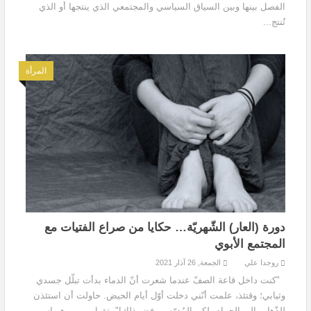
الفصل بينها وبين السياق السياسي والمجتمعي الذي ينتجها أو الذي
تُنتج...
المرأة
دورة (العار) الشّهريّة… حكايا من صراع الفتيات مع
المجتمع الأبوي
روجدا علي
الجمعة, 26 آذار 2021
"كنت داخل قاعة الصفّ عندما شعرت أنّ الدماء بدأت تبلّل جسدي
وثيابي؛ وقتئذ، علمت أنّني دخلت أوّل أيام الحيض. حاولت أن استئذن
للذّهاب إلى الحمام، لكن المُدرّس رفض ذلك!". تقول ريم، وهو اسم