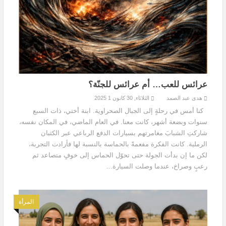
عرائس للعب… أم عرائس للجنّة؟
هدى عبد الصمد
الثلاثاء, 30 كانون 1 2025
كنا أمس في رحلةٍ إلى الجبال الصحراوية. ابنة أختي، ذات السبع
سنوات وبضعة أشهر، كانت معنا. في العام الماضي، في المكان نفسه،
شاركتِ الشبابَ مغامرتهم بسيارات الدفع الرباعي عبر الكثبان
الرملية. كانت الفكرة مفعمةً بالحماسة بالنسبة لها فأرادت التجربة،
لكن ما إن بدأت الجولة حتى تحوّل الحماس إلى خوفٍ متصاعد ثم
رعبٍ وصراخ، عندما وصلت السيارة...
المرأة