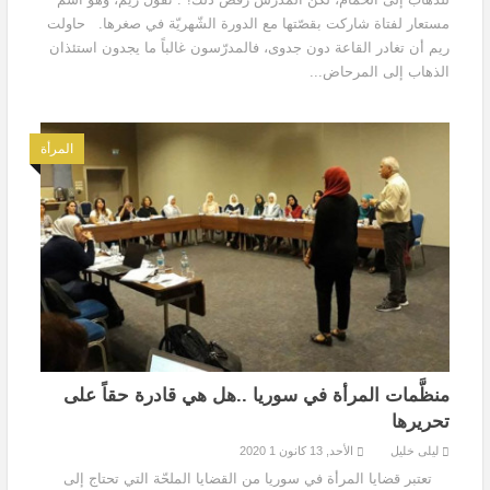
مستعار لفتاة شاركت بقصّتها مع الدورة الشّهريّة في صغرها. حاولت
ريم أن تغادر القاعة دون جدوى، فالمدرّسون غالباً ما يجدون استئذان
الذهاب إلى المرحاض...
المرأة
منظَّمات المرأة في سوريا ..هل هي قادرة حقاً على
تحريرها
ليلى خليل
الأحد, 13 كانون 1 2020
تعتبر قضايا المرأة في سوريا من القضايا الملحّة التي تحتاج إلى