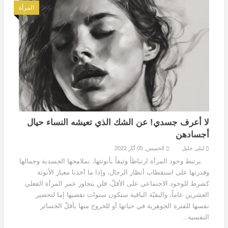
المرأة
لا أعرف جسدي! عن الشك الذي تعيشه النساء حيال
أجسادهن
ليلى خليل
الخميس, 05 أيّار 2022
يرتبط وجود المرأة ارتباطاً وثيقاً بأنوثتها، بملامحها الجسدية وجمالها
وقدرتها على استقطاب أنظار الرجال، وإذا ما أخذنا معيار الأنوثة
كشرط للوجود الاجتماعي على الأقلّ، فلن يتجاوز عمر المرأة الفعلي
العشرين عاماً، والبقيّة الباقية ستكون سنوات تقضيها إما لتحضير
نفسها للفترة الجوهرية في حياتها أو للخروج منها بأقلّ الخسائر
النفسية...