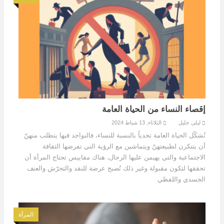
إقصاء النساء من الحياة العامة
ليلى خليل
الثلاثاء, 13 شباط 2024
تُشكّل الحياة العامة تحدياً بالنسبة للنساء، فالتواجد فيها يتطلب منهنّ
أن يتنكرن لطبيعتهنّ ويتماشين مع الرؤية التي تفرضها الثقافة
الاجتماعية والتي يهيمن عليها الرجال، هناك مقاييس تحتاج المرأة أن
تحققها لتكون مقبولة وغير ذلك تُصبح عرضة للنقد والتحرّش والعنف
الجسدي واللفظي
المرأة