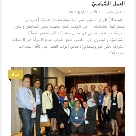
العمل السّياسيّ
هديل سالم
الأحد, 13 أيلول 2020
استطلاعٌ للرأي: تمثيل المرأة بالمؤسّسات الخدميّة أعلى من
مشاركتها السّياسيّة في الوقت الذي تشهده بعض المناطق والدّول
العربيّة من تغييرٍ خجولٍ في مجال مشاركة المرأة في العمليّة
السّياسيّة والوصول إلى مناصب صنع القرار، تتمتع المرأة في المنطقة
الكرديّة بحيّزٍ أكبر ومتقدّمٍ إذ فتحن أبواب العمل في كافّة المجالات
الاجتماعيّة...
المرأة