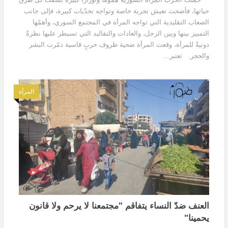
حياتها، فأضحت تعيش تجربة خاصة وتواجه تحدّيات كبيرة، فإلى جانب
الصعاب التقليدية التي تواجه المرأة في المجتمع السوري، وأهمّها
التمييز بينها وبين الرجل، والعادات والتقاليد التي تسيطر عليها نظرةٌ
دونيةٌ للمرأة، وقعت المرأة ضحية ظروف حربٍ قاسية دمّرت البشر
والحجر. تعتبر...
المرأة
العنف ضدّ النساء يتفاقم "مجتمعنا لا يرحم ولا قانون
يحمينا"