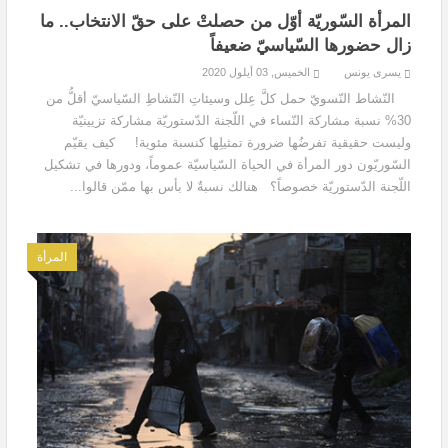
المرأة السّوريّة أوّل من حصلتْ على حقّ الانتخاب.. ما
زال حضورها السّياسيّ ضعيفاً
يسرى يونس
الخميس, 03 أيلول 2020
النّشاط النّسويّ حمل كلَّ عِلل وسيئاتِ النّشاطِ السّياسيّ أقلُّ من
30% نسبة مشاركة النّساء في اللّجنة الدّستوريّة مشاركة تزيينيّة
وليست حقيقية تفرضُها ضرورة تمثيلِها كنسبة مئوية! كيف يقيّم
السّوريّون دور المرأة في الحياة السّياسيّة عموماً، ودورها في تشكيل
اللّجنة الدّستوريّة خصوصاً؟ هنالك نسبةٌ لا بأس بها ممّن قالوا...
المرأة