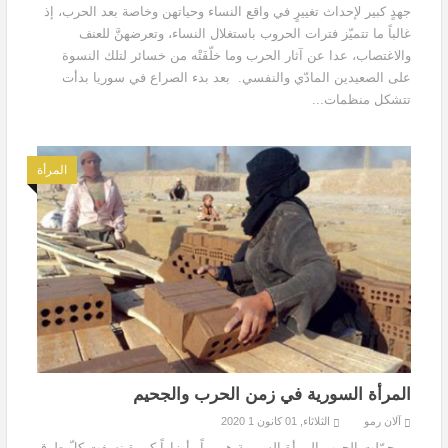
جهدٍ كبير لإحداث تغييرٍ في واقع النساء وحياتهن وخاصة بعد الحرب، إذ
غالباً ما تتميّز فترات الحروب باستغلال النساء، وتعرضهنَّ للعنف
والاغتصاب، عدا عن آثار الحرب وما خلّفَتْه من خسائر لتلك النسوة
على الصعيدين المادّي والنفسي. بعد بدء الصراع في سوريا بدأت
تتشكل منظمات...
المرأة
المرأة السورية في زمن الحرب والجحيم
آلان رمو
الثلاثاء, 01 كانون 1 2020
حمّلت الحرب المرأة السورية هموماً وأوزاراً كبيرة نسفت كلّ طرق