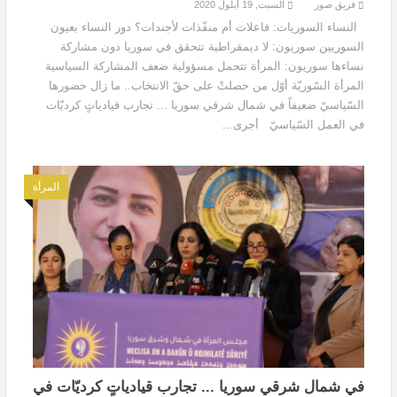
فريق صور
السبت, 19 أيلول 2020
النساء السوريات: فاعلات أم منفّذات لأجندات؟ دور النساء بعيون
السوريين سوريون: لا ديمقراطية تتحقق في سوريا دون مشاركة
نساءها سوريون: المرأة تتحمل مسؤولية ضعف المشاركة السياسية
المرأة السّوريّة أوّل من حصلتْ على حقّ الانتخاب.. ما زال حضورها
السّياسيّ ضعيفاً في شمال شرقي سوريا ... تجارب قيادياتٍ كرديّات
في العمل السّياسيّ أجرى...
المرأة
في شمال شرقي سوريا ... تجارب قيادياتٍ كرديّات في