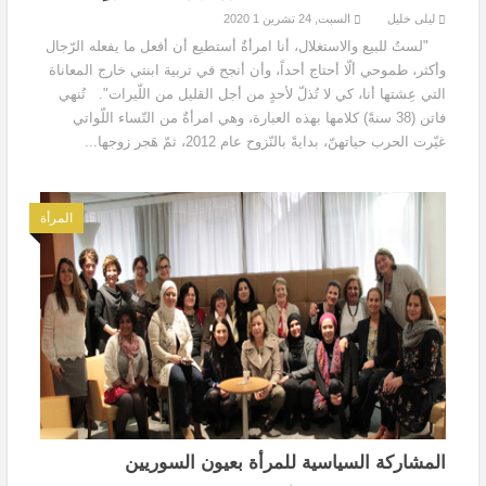
ليلى خليل
السبت, 24 تشرين 1 2020
"لستُ للبيع والاستغلال، أنا امرأةٌ أستطيع أن أفعل ما يفعله الرّجال
وأكثر، طموحي ألّا أحتاج أحداً، وأن أنجح في تربية ابنتي خارج المعاناة
التي عِشتها أنا، كي لا تُذلّ لأحدٍ من أجل القليل من اللّيرات". تُنهي
فاتن (38 سنةً) كلامها بهذه العبارة، وهي امرأةٌ من النّساء اللّواتي
غيّرت الحرب حياتهنّ، بدايةً بالنّزوح عام 2012، ثمّ هَجر زوجها...
المرأة
المشاركة السياسية للمرأة بعيون السوريين