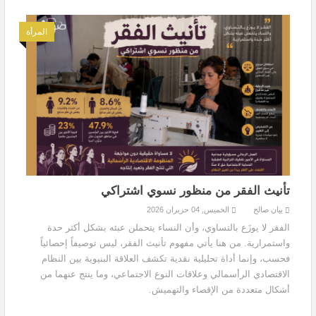
المرأة
تأنيث الفقر من منظور نسوي اشتراكي
بيان صالح
الخميس, 04 حزيران 2026
الفقر لا يوزَع بالتساوي، وأن النساء يتحملن عبئه بشكل أكثر حدة
واستمرارية. من هنا يأتي مفهوم تأنيث الفقر، ليس توصيفاً إحصائياً
فحسب، وإنما أداة تحليلية نقدية تكشف العلاقة البنيوية بين النظام
الاقتصادي الرأسمالي وعلاقات النوع الاجتماعي، وما ينتج عنهما من
أشكال متعددة من الإقصاء والتهميش.