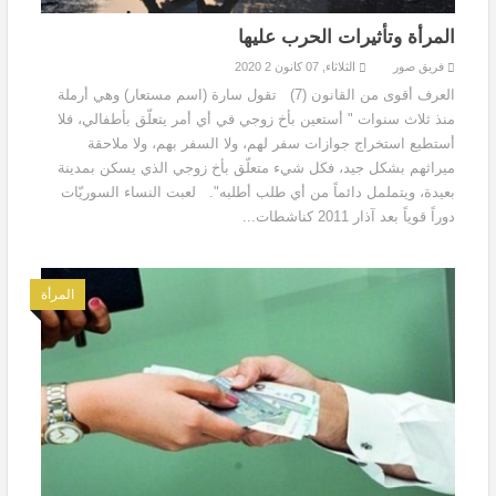
المرأة وتأثيرات الحرب عليها
فريق صور
الثلاثاء, 07 كانون 2 2020
العرف أقوى من القانون (7) تقول سارة (اسم مستعار) وهي أرملة
منذ ثلاث سنوات " أستعين بأخ زوجي في أي أمر يتعلّق بأطفالي، فلا
أستطيع استخراج جوازات سفر لهم، ولا السفر بهم، ولا ملاحقة
ميراثهم بشكل جيد، فكل شيء متعلّق بأخ زوجي الذي يسكن بمدينة
بعيدة، ويتململ دائماً من أي طلب أطلبه". لعبت النساء السوريّات
دوراً قوياً بعد آذار 2011 كناشطات...
المرأة