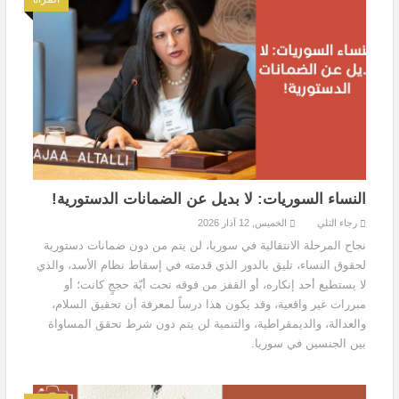
النساء السوريات: لا بديل عن الضمانات الدستورية!
رجاء التلي
الخميس, 12 آذار 2026
نجاح المرحلة الانتقالية في سوريا، لن يتم من دون ضمانات دستورية
لحقوق النساء، تليق بالدور الذي قدمته في إسقاط نظام الأسد، والذي
لا يستطيع أحد إنكاره، أو القفز من فوقه تحت أيّة حججٍ كانت؛ أو
مبررات غير واقعية، وقد يكون هذا درساً لمعرفة أن تحقيق السلام،
والعدالة، والديمقراطية، والتنمية لن يتم دون شرط تحقق المساواة
بين الجنسين في سوريا.