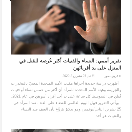
تقرير أممي: النساء والفتيات أكثر عُرضة للقتل في
المنزل على يد أقربائهن
فريق صور
الأحد, 27 تشرين 2 2022
أظهرت دراسة جديدة أجراها مكتب الأمم المتحدة المعنيّ بالمخدرات
والجريمة وهيئة الأمم المتحدة للمرأة أن أكثر من خمس نساء أو فتيات
قُتلن في المتوسط كل ساعة على يد أحد أفراد أسرِهن في عام 2021.
ويأتي التقرير قبيل اليوم العالمي للقضاء على العنف ضد المرأة في
25 تشرين الثاني/نوفمبر، وهو تذكيرٌ مُروِّع بأن العنف ضد النساء
والفتيات هو أحد...