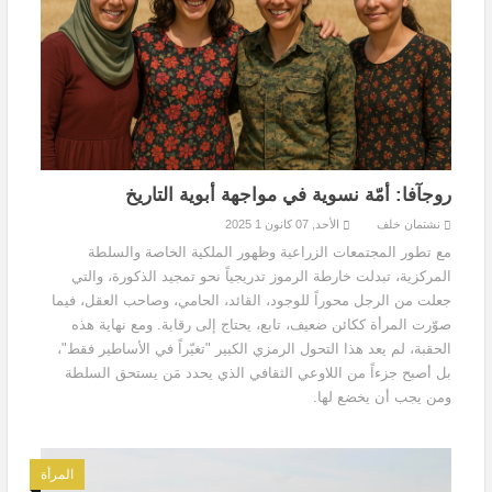
روجآفا: أمّة نسوية في مواجهة أبوية التاريخ
نشتمان خلف
الأحد, 07 كانون 1 2025
مع تطور المجتمعات الزراعية وظهور الملكية الخاصة والسلطة
المركزية، تبدلت خارطة الرموز تدريجياً نحو تمجيد الذكورة، والتي
جعلت من الرجل محوراً للوجود، القائد، الحامي، وصاحب العقل، فيما
صوّرت المرأة ككائن ضعيف، تابع، يحتاج إلى رقابة. ومع نهاية هذه
الحقبة، لم يعد هذا التحول الرمزي الكبير "تغيّراً في الأساطير فقط"،
بل أصبح جزءاً من اللاوعي الثقافي الذي يحدد مَن يستحق السلطة
ومن يجب أن يخضع لها.
المرأة