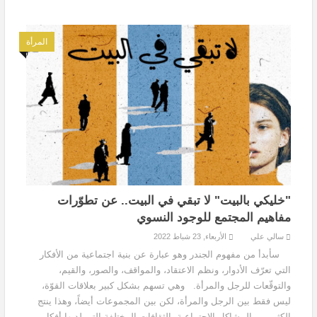
المرأة
"خليكي بالبيت" لا تبقي في البيت.. عن تطوّرات
مفاهيم المجتمع للوجود النسوي
سالي علي
الأربعاء, 23 شباط 2022
سأبدأ من مفهوم الجندر وهو عبارة عن بنية اجتماعية من الأفكار
التي تعرّف الأدوار، ونظم الاعتقاد، والمواقف، والصور، والقيم،
والتوقّعات للرجل والمرأة. وهي تسهم بشكل كبير بعلاقات القوّة،
ليس فقط بين الرجل والمرأة، لكن بين المجموعات أيضاً، وهذا ينتج
الكثير من المشاكل الاجتماعية، الثقافات المختلفة التي لديها أفكار