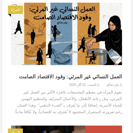
المرأة
العمل النسائي غير المرئي: وقود الاقتصاد الصامت
بيان صالح
السبت, 02 أيّار 2026
تقوم المرأة في معظم المجتمعات بالجزء الأكبر من العمل غير
المرئي، مثل رعاية الأطفال، والأعمال المنزلية، والتنظيم اليومي
للحياة الأسرية، إضافةً إلى ما يُعرف بـ"العبء الذهني". وهذا العمل،
رغم ضرورته لاستمرار المجتمع، لا يُعترف به اقتصادياً، ولا يُكافأ مادياً.
المرأة