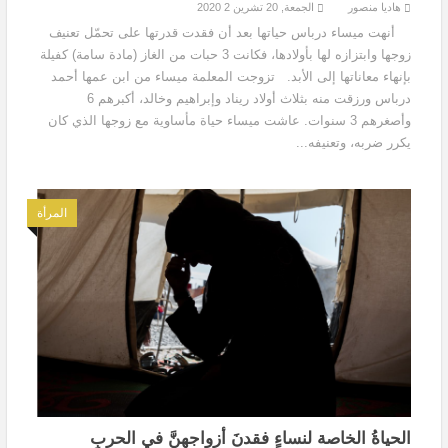
هاديا منصور
الجمعة, 20 تشرين 2 2020
أنهت ميساء درباس حياتها بعد أن فقدت قدرتها على تحمّل تعنيف
زوجها وابتزازه لها بأولادها، فكانت 3 حبات من الغاز (مادة سامة) كفيلة
بإنهاء معاناتها إلى الأبد. تزوجت المعلمة ميساء من ابن عمها أحمد
درباس ورزقت منه بثلاث أولاد ريناد وإبراهيم وخالد، أكبرهم 6
وأصغرهم 3 سنوات. عاشت ميساء حياة مأساوية مع زوجها الذي كان
يكرر ضربه، وتعنيفه...
المرأة
الحياةُ الخاصة لنساءٍ فقدنَ أزواجهنَّ في الحربِ