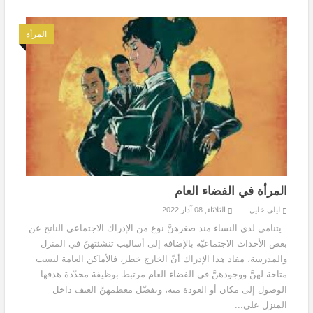
المرأة
المرأة في الفضاء العام
ليلى خليل
الثلاثاء, 08 آذار 2022
يتنامى لدى النساء منذ صغرهنَّ نوع من الإدراك الاجتماعي الناتج عن
بعض الأحداث الاجتماعيّة بالإضافة إلى أساليب تنشئتهنَّ في المنزل
والمدرسة، مفاد هذا الإدراك أنّ الخارج خطر، فالأماكن العامة ليست
متاحة لهنَّ ووجودهنَّ في الفضاء العام مرتبط بوظيفة محدّدة هدفها
الوصول إلى مكان أو العودة منه، وتفضّل معظمهنَّ العنف داخل
المنزل على...