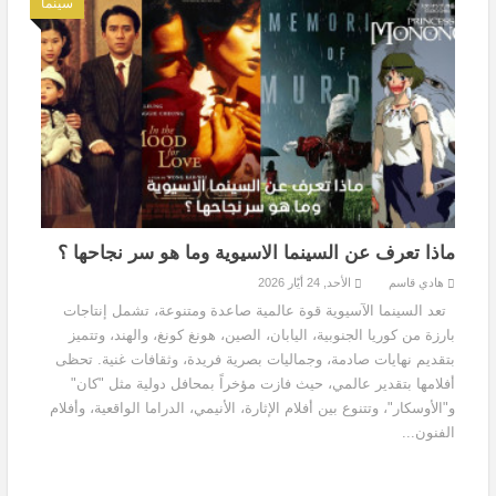
سينما
ماذا تعرف عن السينما الاسيوية وما هو سر نجاحها ؟
هادي قاسم
الأحد, 24 أيّار 2026
تعد السينما الآسيوية قوة عالمية صاعدة ومتنوعة، تشمل إنتاجات
بارزة من كوريا الجنوبية، اليابان، الصين، هونغ كونغ، والهند، وتتميز
بتقديم نهايات صادمة، وجماليات بصرية فريدة، وثقافات غنية. تحظى
أفلامها بتقدير عالمي، حيث فازت مؤخراً بمحافل دولية مثل "كان"
و"الأوسكار"، وتتنوع بين أفلام الإثارة، الأنيمي، الدراما الواقعية، وأفلام
الفنون...