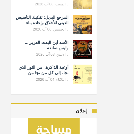
السبت, 08 آب 2026
المرجع البديل: تفكيك التأسيس
الديني للأخلاق وإعادة بناء
المعيار الإنساني
الخميس, 06 آب 2026
الأسد أبن البعث العربي...
وليس صانعه
الاثنين, 03 آب 2026
أوعية الذاكرة.. من الثور الذي
نجا، إلى كل من نجا من
النسيان
الثلاثاء, 04 آب 2026
إعلان