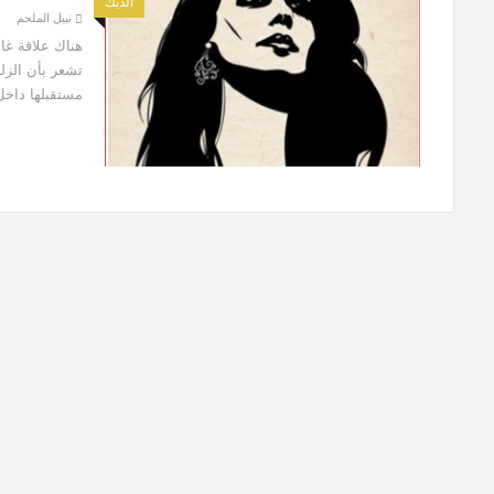
الديك
نبيل الملحم
هناك علاقة غام
تشعر بأن الزلز
مستقبلها داخ