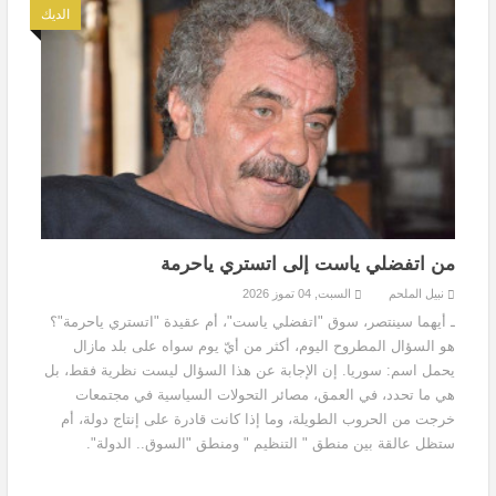
الديك
من اتفضلي ياست إلى اتستري ياحرمة
نبيل الملحم
السبت, 04 تموز 2026
ـ أيهما سينتصر، سوق "اتفضلي ياست"، أم عقيدة "اتستري ياحرمة"؟
هو السؤال المطروح اليوم، أكثر من أيّ يوم سواه على بلد مازال
يحمل اسم: سوريا. إن الإجابة عن هذا السؤال ليست نظرية فقط، بل
هي ما تحدد، في العمق، مصائر التحولات السياسية في مجتمعات
خرجت من الحروب الطويلة، وما إذا كانت قادرة على إنتاج دولة، أم
ستظل عالقة بين منطق " التنظيم " ومنطق "السوق.. الدولة".