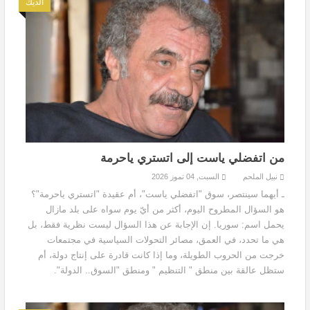
الديك
من اتفضلي ياست إلى اتستري ياحرمة
نبيل الملحم
السبت, 04 تموز 2026
ـ أيهما سينتصر، سوق "اتفضلي ياست"، أم عقيدة "اتستري ياحرمة"؟
هو السؤال المطروح اليوم، أكثر من أيّ يوم سواه على بلد مازال
يحمل اسم: سوريا. إن الإجابة عن هذا السؤال ليست نظرية فقط، بل
هي ما تحدد، في العمق، مصائر التحولات السياسية في مجتمعات
خرجت من الحروب الطويلة، وما إذا كانت قادرة على إنتاج دولة، أم
ستظل عالقة بين منطق " التنظيم " ومنطق "السوق.. الدولة".