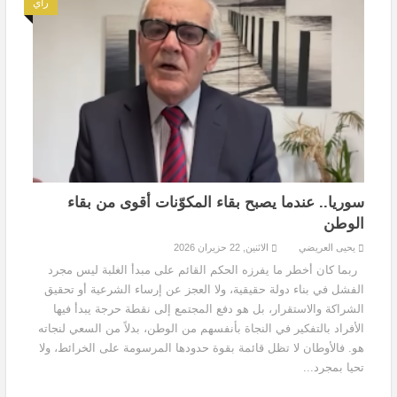
رأي
سوريا.. عندما يصبح بقاء المكوّنات أقوى من بقاء
الوطن
يحيى العريضي
الاثنين, 22 حزيران 2026
ربما كان أخطر ما يفرزه الحكم القائم على مبدأ الغلبة ليس مجرد
الفشل في بناء دولة حقيقية، ولا العجز عن إرساء الشرعية أو تحقيق
الشراكة والاستقرار، بل هو دفع المجتمع إلى نقطة حرجة يبدأ فيها
الأفراد بالتفكير في النجاة بأنفسهم من الوطن، بدلاً من السعي لنجاته
هو. فالأوطان لا تظل قائمة بقوة حدودها المرسومة على الخرائط، ولا
تحيا بمجرد...