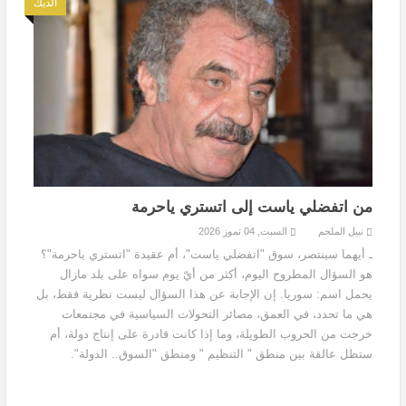
الديك
من اتفضلي ياست إلى اتستري ياحرمة
نبيل الملحم
السبت, 04 تموز 2026
ـ أيهما سينتصر، سوق "اتفضلي ياست"، أم عقيدة "اتستري ياحرمة"؟
هو السؤال المطروح اليوم، أكثر من أيّ يوم سواه على بلد مازال
يحمل اسم: سوريا. إن الإجابة عن هذا السؤال ليست نظرية فقط، بل
هي ما تحدد، في العمق، مصائر التحولات السياسية في مجتمعات
خرجت من الحروب الطويلة، وما إذا كانت قادرة على إنتاج دولة، أم
ستظل عالقة بين منطق " التنظيم " ومنطق "السوق.. الدولة".