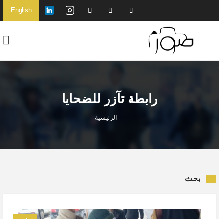
English
رابطة تآزر للضحايا
الرئيسية
بحث