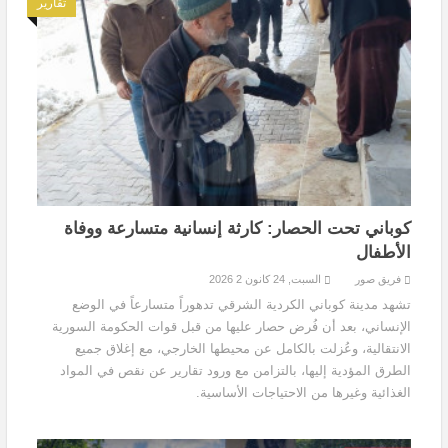
تقارير
كوباني تحت الحصار: كارثة إنسانية متسارعة ووفاة
الأطفال
فريق صور
السبت, 24 كانون 2 2026
تشهد مدينة كوباني الكردية الشرقي تدهوراً متسارعاً في الوضع
الإنساني، بعد أن فُرض حصار عليها من قبل قوات الحكومة السورية
الانتقالية، وعُزلت بالكامل عن محيطها الخارجي، مع إغلاق جميع
الطرق المؤدية إليها، بالتزامن مع ورود تقارير عن نقص في المواد
الغذائية وغيرها من الاحتياجات الأساسية.