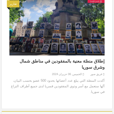
تقارير
إطلاق منصّة معنية بالمفقودين في مناطق شمال
وشرق سوريا
فريق صور
الخميس, 06 حزيران 2024
أكدت المنصّة التي يبلغ عدد أعضائها بحدود 500 عضو بحسب البيان،
أنّها ستعمل مع أسر وذوي المفقودين قسريا لدى جميع أطراف النزاع
في سوريا.