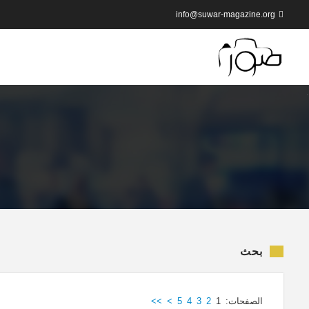
info@suwar-magazine.org
بحث
الصفحات:
1
2
3
4
5
>
>>