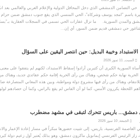
الدمشقي الذي دخل المحافل الدولية والإعلام العربي والعالمي بعد ان
يرة باسم "امجد يوسف وشركاه"، الحي المنسي الذي يقع جنوب دمشق ضمن حزام ا
مشق والمدن السورية. ما تزال عقارات الحي تسمى في السجلات العقارية بـ"بسا
شاغور حي دمشقي قديم ضمن السور، أي إن...
لاستبداد وخيبة البديل: حين انتصر اليقين على السؤال
السبت, 11 تموز 2026
ساة السورية الكبرى أن كثيرين أرادوا إسقاط الاستبداد، لكنهم لم يتفقوا على معنى 
الحرية نهاية حكم شخص، وهناك من رأى الحرية إقامة حكم عقائدي جديد، وهناك من
لانتقام، وهناك من رأى فيها مشروع دولة ومواطنة، وبين هذه المعاني المتصارعة ضا
هم اللحظة يكررون الأمس، كما لو أن الفاس لم يقع بالراس، وكما أن حصادهم لولو 
 دمشق... باريس تتحرك لتبقى في مشهد مضطرب
الجمعة, 10 تموز 2026
لعاصمة الفرنسية، باريس، إلى تثبيت حضورها مبكراً في مسار إعادة الإعمار والان
، زار الرئيس الفرنسي إيمانويل ماكرون دمشق، وهو بذلك يُعتبر أول زعيم دولة كبرى