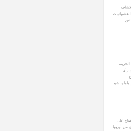
كشاف
لعشوائيات
تين
الحرية،
 رأى
ع
بلولو، شو
فتاح على
 من أوروبا