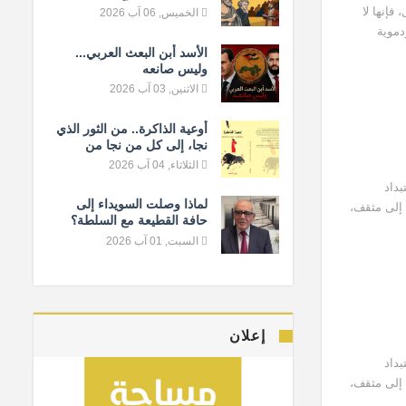
المعيار الإنساني
فإنها لا
الخميس, 06 آب 2026
دموية
الأسد أبن البعث العربي...
وليس صانعه
الاثنين, 03 آب 2026
أوعية الذاكرة.. من الثور الذي
نجا، إلى كل من نجا من
النسيان
الثلاثاء, 04 آب 2026
بداد
لماذا وصلت السويداء إلى
 إلى مثقف،
حافة القطيعة مع السلطة؟
السبت, 01 آب 2026
إعلان
بداد
 إلى مثقف،