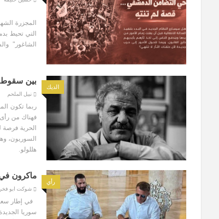
حي التضامن 
المجزرة الشه
التي تحيط بد
الشاغور" وال
بين سقوط ا
الديك
نبيل الملحم
ربما تكون المأ
فهناك من رأى 
الحرية فرصة ل
السوريون، وها
هللولو.
ماكرون في
رأي
شوكت ابو فخر
في إطار سعي ا
سوريا الجديدة