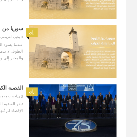
سوريا من ال
رأي
يحيى العريضي
عندما يسود ال
الطويل لا يدمر
والمخبر إلى وط
القضية الكر
رأي
زرادشت محمد
تبدو القضية ال
الإقصاء لم تُنه