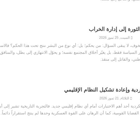
ثورة إلى إدارة الخراب
السبت, 25 تموز 2026
خوف، لا يبقى السؤال: من يحكم؛ بل: أي نوع من البشر ننتج تحت هذا الحكم؟ فالاست
 السياسة فقط، بل يغيّر أخلاق المجتمع نفسه؛ و يحوّل الانتهازي إلى بطل، والمنافق
ني، والقاتل إلى منقذ.
دية وإعادة تشكيل النظام الإقليمي
الثلاثاء, 21 تموز 2026
كردية أحد أهم الاختبارات أمام أي نظام إقليمي جديد. فالتجربة التاريخية تشير إلى 
ِ القضايا القومية، كما أن الرهان على القوة العسكرية وحدها لم ينتج استقراراً دائماً.