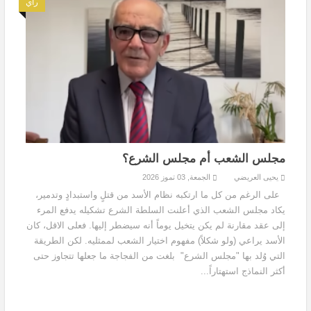
رأي
مجلس الشعب أم مجلس الشرع؟
يحيى العريضي
الجمعة, 03 تموز 2026
على الرغم من كل ما ارتكبه نظام الأسد من قتلٍ واستبدادٍ وتدمير،
يكاد مجلس الشعب الذي أعلنت السلطة الشرع تشكيله يدفع المرء
إلى عقد مقارنة لم يكن يتخيل يوماً أنه سيضطر إليها. فعلى الاقل، كان
الأسد يراعي (ولو شكلاً) مفهوم اختيار الشعب لممثليه. لكن الطريقة
التي وُلد بها "مجلس الشرع" بلغت من الفجاجة ما جعلها تتجاوز حتى
أكثر النماذج استهتاراً...