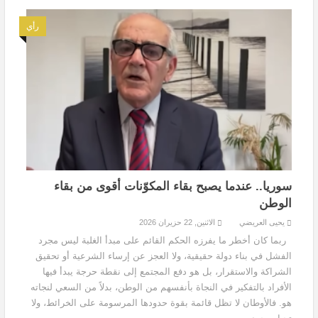
رأي
سوريا.. عندما يصبح بقاء المكوّنات أقوى من بقاء
الوطن
يحيى العريضي
الاثنين, 22 حزيران 2026
ربما كان أخطر ما يفرزه الحكم القائم على مبدأ الغلبة ليس مجرد
الفشل في بناء دولة حقيقية، ولا العجز عن إرساء الشرعية أو تحقيق
الشراكة والاستقرار، بل هو دفع المجتمع إلى نقطة حرجة يبدأ فيها
الأفراد بالتفكير في النجاة بأنفسهم من الوطن، بدلاً من السعي لنجاته
هو. فالأوطان لا تظل قائمة بقوة حدودها المرسومة على الخرائط، ولا