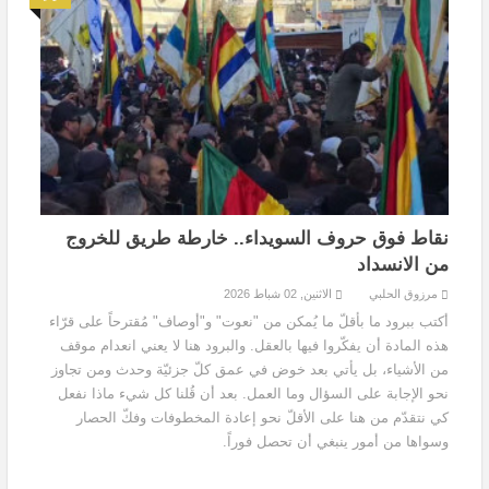
نقاط فوق حروف السويداء.. خارطة طريق للخروج
من الانسداد
مرزوق الحلبي
الاثنين, 02 شباط 2026
أكتب ببرود ما بأقلّ ما يُمكن من "نعوت" و"أوصاف" مُقترحاً على قرّاء
هذه المادة أن يفكّروا فيها بالعقل. والبرود هنا لا يعني انعدام موقف
من الأشياء، بل يأتي بعد خوض في عمق كلّ جزئيّة وحدث ومن تجاوز
نحو الإجابة على السؤال وما العمل. بعد أن قُلنا كل شيء ماذا نفعل
كي نتقدّم من هنا على الأقلّ نحو إعادة المخطوفات وفكّ الحصار
وسواها من أمور ينبغي أن تحصل فوراً.