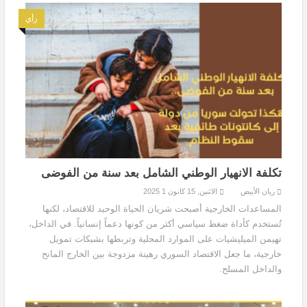
رأي
تكلفة الانهيار الوطني الشامل بعد سنة من الفوضى
ريان الأبيض
الاثنين, 15 كانون 1 2025
المساعدات الخارجية أصبحت شريان الحياة الوحيد للاقتصاد، لكنها
تُستخدم كأداة ضغط سياسي أكثر من كونها دعماً إنسانياً. في الداخل،
تهيمن الميليشيات على الموارد المحلية وتربطها بشبكات تمويل
خارجية، ما جعل الاقتصاد السوري رهينة مزدوجة بين الخارج المانح
والداخل المسلح.