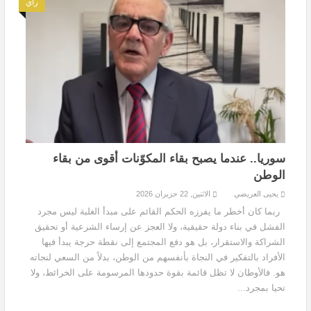
رأي
سوريا.. عندما يصبح بقاء المكوّنات أقوى من بقاء
الوطن
يحيى العريضي
الاثنين, 22 حزيران 2026
ربما كان أخطر ما يفرزه الحكم القائم على مبدأ الغلبة ليس مجرد
الفشل في بناء دولة حقيقية، ولا العجز عن إرساء الشرعية أو تحقيق
الشراكة والاستقرار، بل هو دفع المجتمع إلى نقطة حرجة يبدأ فيها
الأفراد بالتفكير في النجاة بأنفسهم من الوطن، بدلاً من السعي لنجاته
هو. فالأوطان لا تظل قائمة بقوة حدودها المرسومة على الخرائط، ولا
تحيا بمجرد...