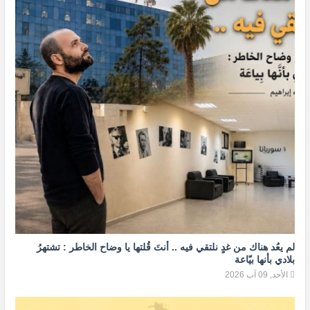
لم يعُد هناك من غدٍ نلتقي فيه .. أنتَ قُلتها يا وضاح الخاطر : تشتهرُ
بلادي بأنها بيّاعة
الأحد, 09 آب 2026