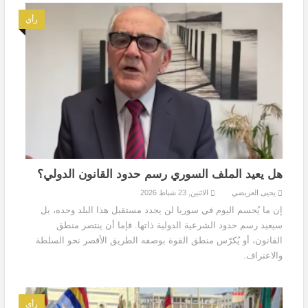
رأي
هل يعيد الملف السوري رسم حدود القانون الدولي؟
يحيى العريضي
الاثنين, 23 شباط 2026
إن ما يُحسم اليوم في سوريا لن يحدد مستقبل هذا البلد وحده، بل
سيعيد رسم حدود الشرعية الدولية ذاتها. فإما أن ينتصر منطق
القانون، أو يُكرّس منطق القوة بوصفه الطريق الأقصر نحو السلطة
والاعتراف.
رأي