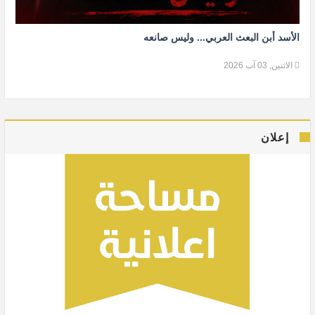
الأسد أبن البعث العربي... وليس صانعه
الاثنين, 03 آب 2026
إعلان