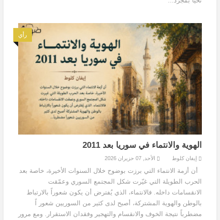
تحيا بمجرد...
رأي
الهوية والانتماء في سوريا بعد 2011
إيفان كلوط
الأحد, 07 حزيران 2026
أن أزمة الانتماء التي برزت بوضوح خلال السنوات الأخيرة، خاصة بعد
الحرب الطويلة التي غيّرت شكل المجتمع السوري وعمّقت
الانقسامات داخله. فالانتماء، الذي يُفترض أن يكون شعوراً بالارتباط
بالوطن والهوية المشتركة، أصبح لدى كثير من السوريين شعور اً
مضطرباً نتيجة الخوف والانقسام والتهجير وفقدان الاستقرار. ومع مرور