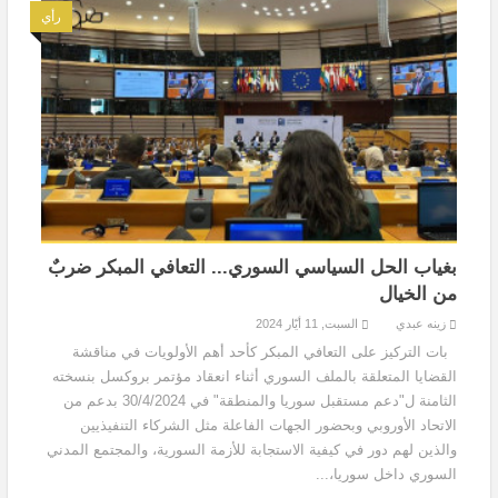
رأي
بغياب الحل السياسي السوري... التعافي المبكر ضربٌ
من الخيال
زينه عبدي
السبت, 11 أيّار 2024
بات التركيز على التعافي المبكر كأحد أهم الأولويات في مناقشة
القضايا المتعلقة بالملف السوري أثناء انعقاد مؤتمر بروكسل بنسخته
الثامنة ل"دعم مستقبل سوريا والمنطقة" في 30/4/2024 بدعم من
الاتحاد الأوروبي وبحضور الجهات الفاعلة مثل الشركاء التنفيذيين
والذين لهم دور في كيفية الاستجابة للأزمة السورية، والمجتمع المدني
السوري داخل سوريا،...