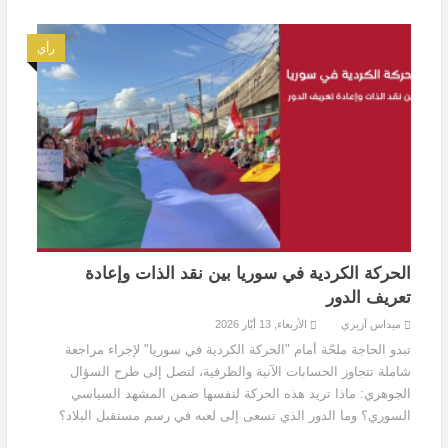
رأي
الحركة الكردية في سوريا بين نقد الذات وإعادة
تعريف الدور
ميداس آزيزي
الأربعاء, 13 أيّار 2026
تبدو الحاجة ملحّة أمام "الحركة الكردية في سوريا" لإجراء مراجعة
شاملة تتجاوز الحسابات الآنية والظرفية، لتصل إلى طرح السؤال
الجوهري: ماذا تريد هذه الحركة لنفسها ضمن المشهد السياسي
السوري؟ وما الدور الذي تسعى إلى لعبه في رسم مستقبل البلاد؟