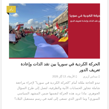
رأي
الحركة الكردية في سوريا بين نقد الذات وإعادة
تعريف الدور
ميداس آزيزي
الأربعاء, 13 أيّار 2026
تبدو الحاجة ملحّة أمام "الحركة الكردية في سوريا" لإجراء مراجعة
شاملة تتجاوز الحسابات الآنية والظرفية، لتصل إلى طرح السؤال
الجوهري: ماذا تريد هذه الحركة لنفسها ضمن المشهد السياسي
السوري؟ وما الدور الذي تسعى إلى لعبه في رسم مستقبل البلاد؟