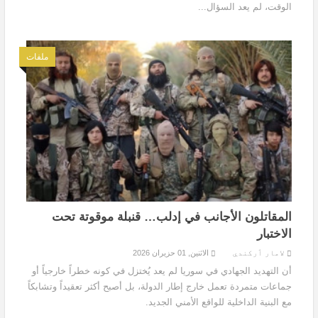
الوقت، لم يعد السؤال...
ملفات
المقاتلون الأجانب في إدلب… قنبلة موقوتة تحت
الاختبار
لامار ٲركندي
الاثنين, 01 حزيران 2026
أن التهديد الجهادي في سوريا لم يعد يُختزل في كونه خطراً خارجياً أو
جماعات متمردة تعمل خارج إطار الدولة، بل أصبح أكثر تعقيداً وتشابكاً
مع البنية الداخلية للواقع الأمني الجديد.