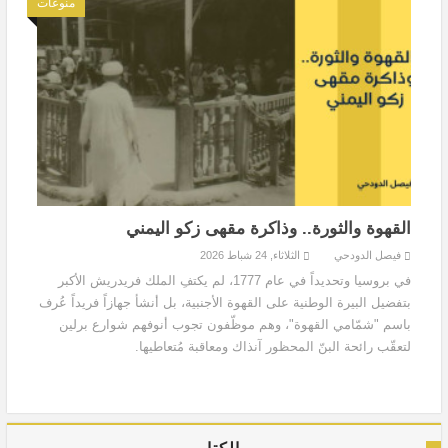
منوعات
القهوة والثورة.. وذاكرة مقهى زكو اليمني
فيصل الدودحي
الثلاثاء, 24 شباط 2026
في بروسيا وتحديداً في عام 1777، لم يكتفِ الملك فريدريش الأكبر
بتفضيل البيرة الوطنية على القهوة الأجنبية، بل أنشأ جهازاً فريداً عُرف
باسم "شمّامي القهوة"، وهم موظّفون تجوب أنوفهم شوارع برلين
لتعقّب رائحة البنّ المحظور آنذاك ومعاقبة مُتعاطيها.