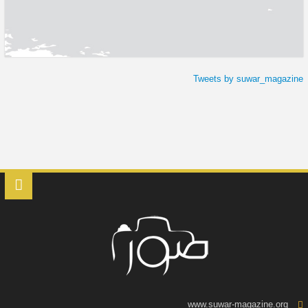
Tweets by suwar_magazine
www.suwar-magazine.org