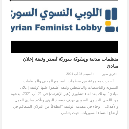
منظمات مدنية ونِسْويّة سوريّة تُصدر وثيقة إعلان
مبادئ
فريق صور
السبت, 28 آب 2021
أصدرت مجموعة من منظمات المجتمع المدني والمنظمات
النسوية والناشطات والناشطين وثيقة أطلقوا عليها "وثيقة إعلان
مبادئ" وذلك بعد لقاء تشاوري (عبر الإنترنت) في 21 أب 2021، بدعوة
من اللوبي النسوي السوري بهدف توضيح الرؤى وتأكيد مبادئ العمل
والأهداف. وجاء في مقدمة الوثيقة "انطلاقاً من التردّي المتفاقم في
أوضاع النساء السوريات، حيث يتنامى...