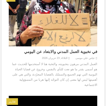
في نخبوية العمل المدني والابتعاد عن اليومي
عباس علي موسى
الثلاثاء, 23 حزيران 2026
العمل المدني مرهون بنخبويته، والنخبة هنا لا أستخدمها للحديث عما
هو أسمى بقدر ما هو نعت للنأي بالنفس، وخروج عن قضايا الحياة
اليومية التي تهم الجميع والتمسّك بالقضايا المجرّدة، والتي هي على
أهميتها ليس لها معنى إن كان التوجّه إليها هربا من المسؤولية
الاجتماعية
تقارير