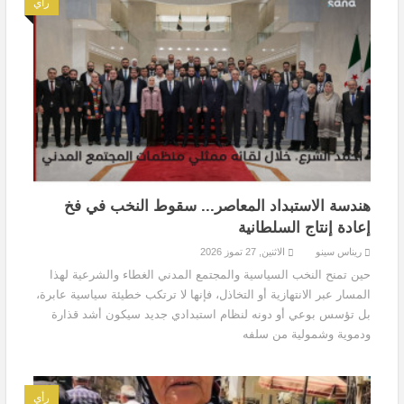
رأي
هندسة الاستبداد المعاصر... سقوط النخب في فخ
إعادة إنتاج السلطانية
ريناس سينو
الاثنين, 27 تموز 2026
حين تمنح النخب السياسية والمجتمع المدني الغطاء والشرعية لهذا
المسار عبر الانتهازية أو التخاذل، فإنها لا ترتكب خطيئة سياسية عابرة،
بل تؤسس بوعي أو دونه لنظام استبدادي جديد سيكون أشد قذارة
ودموية وشمولية من سلفه
رأي