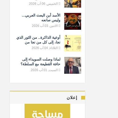
المعيار الإنساني
الخميس, 06 آب 2026
الأسد أبن البعث العربي...
وليس صانعه
الاثنين, 03 آب 2026
أوعية الذاكرة.. من الثور الذي
نجا، إلى كل من نجا من
النسيان
الثلاثاء, 04 آب 2026
لماذا وصلت السويداء إلى
حافة القطيعة مع السلطة؟
السبت, 01 آب 2026
إعلان