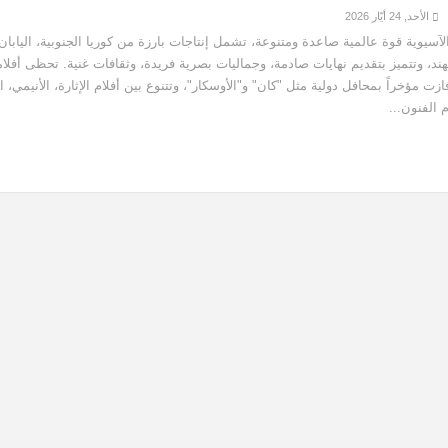
الأحد, 24 أيّار 2026
آسيوية قوة عالمية صاعدة ومتنوعة، تشمل إنتاجات بارزة من كوريا الجنوبية، اليابان
هند، وتتميز بتقديم نهايات صادمة، وجماليات بصرية فريدة، وثقافات غنية. تحظى أفلامه
ت مؤخراً بمحافل دولية مثل "كان" و"الأوسكار"، وتتنوع بين أفلام الإثارة، الأنيمي، ال
م الفنون...