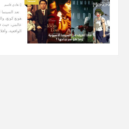
سينما
هادي قاسم
تعد السينما ال
هونغ كونغ، وال
عالمي، حيث فاز
الواقعية، وأفلا