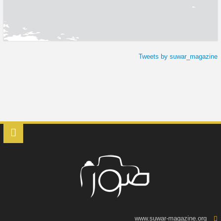
Tweets by suwar_magazine
www.suwar-magazine.org