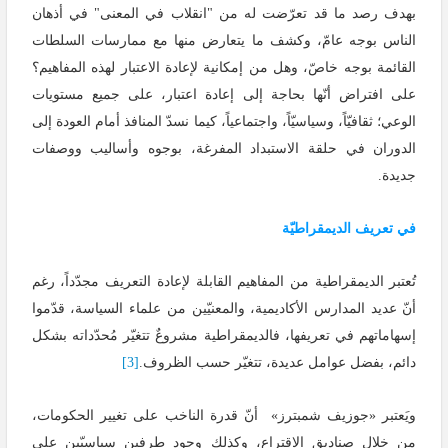
بهدف رصد ما قد تعرّضت له من "انقلاب في المعنى" في أذهان
الناس بوجه عامّ، وكشف ما يتعارض منها مع ممارسات السلطات
القائمة بوجه خاصّ، وهل من إمكانية لإعادة الاعتبار لهذه المفاهيم؟
على افتراض أنّها بحاجة إلى إعادة اعتبار، على جميع مستويات
الوعي؛ ثقافيّاً، وسياسيّاً، واجتماعياً، كيما نسدّ المنافذ أمام العودة إلى
الدوران في حلقة الاستبداد المفرغة، بوجوه وأساليب ووصفات
جديدة.
في تعريف الديمقراطيّة
تُعتبر الديمقراطية من المفاهيم القابلة لإعادة التعريف مجدّداً، رغم
أنّ عديد المدارس الأكاديمية، والمعنيّين من علماء السياسة، قدّموا
إسهاماتهم في تعريفها، فالديمقراطية مشروعٌ تتغيّر مُحدّداته بشكل
دائم، بفضل عوامل عديدة، تتغيّر حسب الظروف.
[3]
ويَعتبر «جوزيف شمبترز» أنّ قدرة الناخب على تغيير الحكومات،
من خلال صناديق الاقتراع، وكذلك وجود طرفين سياسيّين على