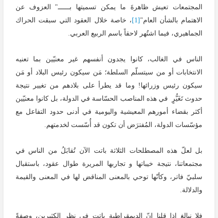
المجتمعات تعيش ظاهرةَ ما يمكن تسميتها بــــــ" العزوف عن
الاهتمام بالشأن العام"
[1]
، خاصة خلال العقود التي سبقت الحراك
الجماهيري، فيما اشتُهر لاحقاً باسم الربيع العربي.
الناس في الغالب، كانوا يجدون أنفسهم غير معنيّين بما تعنيه
الانتخابات أو من سيتسلّم السلطة؛ مَن سيكون رئيس البلاد أو مَن
سيكون رئيس وزرائها! وما قد يطرأ على بلادهم من تغيير نتيجة
حدوث تَغَيُّرٍ في هذه المناصب الحسّاسة في الدولة، بل كانوا معنيّين
أكثر بقضاء أمورهم المعيشية واليومية في أدنى حدود التفاعل مع
مؤسّسات الدولة، المُفترَض أن تكون قد أُسّست لخدمتهم.
بل لعلّ هذه المصطلحات الثلاثة باتت الآن تُقابَلُ من الناس في
مجتمعاتنا، نتيجة خيباتها و تجاربها المريرة طوال عقود، باستقبال
سلبيّ فاتر، وكأنّها توحي بالمعنى المناقض لها في المعنى والقيمة
والدلالة.
فلا نبالغ إذا قلنا إنّ الديمقراطية باتت في نظر الكثيرين، وصفةً