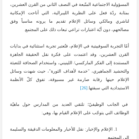
المسؤولية الاجتماعية المتّبعة في النصف الثاني من القرن العشرين،
بمثابة ردّة فعل على النظرية الليبرالية، التي أتاحت الإمكانية
لناشري ومالكي وسائل الإعلام تقديم ما يرونه مناسباً وفق
مصالحهم، دون أيّة اعتبارات تراعي تبعات ذلك على المجتمع.
أمّا التجربة السوفييتية في الإعلام، فتُعتبر تجربة استثنائية في بدايات
القرن العشرين، وقد اعتمدت على فكرة نقل الحقيقة الجاهزة
المستندة إلى الفكر الماركسي/ اللينيني، واستخدام الصحافة للتعبئة
والتحشيد الجماهيري، "خدمة لأهداف الثورة"، حيث شهدت وسائل
الإعلام حينها رقابة صارمة غير مسبوقة، تفوق كلّ الأنظمة
الاستبدادية التي سبقتها.
[26]
في الجانب الوظيفيّ؛ تلتقي العديد من المدارس حول ماهيّة
الوظائف التي يتوجّب على الإعلام القيام بها، وهي:
1. الإعلام والإخبار: نقل للأخبار والمعلومات الدقيقة والسليمة
إلى المجتمع.