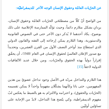
عن الحرّيات العامّة وحقوق الإنسان
الوجه الآخر للديمقراطيّة:
من الواضح أنّ كلّاً من مصطلحَي الحرّيات العامّة وحقوق الإنسان،
يرِدانِ بشكل متلازم دائماً، وحيث تؤكّد الممارسة الإعلامية على ذلك
بوضوح، يكاد أحدهما لا يُذكر دون الآخر حتى في النصوص القانونية
والدستورية، وهذا التلازم يمكن إرجاعه إلى الفقه والقانون الدولي
الذي استطاع منذ أواخر النصف الأول من القرن العشرين، وتحديداً
مع صدور الإعلان العالميّ لحقوق الإنسان في العام /1948/، أن يحقّق
إقراراً دولياً بهذه الحقوق والحرّيات، ومن خلال عديد الاتّفاقيات
الدولية لاحقاً.
[15]
هذا التلازم والتداخل مردّه في الأصل وجود تداخل عضويّ بين هذين
المفهومين، حتى باتا وكأنهما يشكّلان مفهوماً واحداً لا يمكن تقسيمه
(الحرّيات والحقوق)، و احترامه والالتزام به هو بالضبط ما يعكس لبّ
مفهوم الديمقراطية، وكي يتّضح هذا التداخل، لابدّ من الإجابة على
تساؤلين أوليّين.