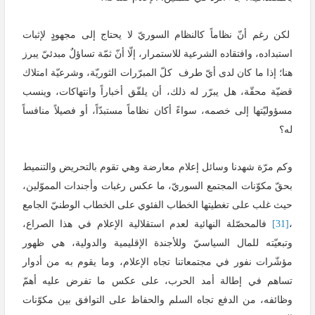
لكن رغم أنّ نظاماً كالنظام السوريّ لا يحتاج إلى مجهودٍ لإثبات
استبداده، وافتقاده الشرعية للاستمرار، إلّا أنّ ثمّة تساؤلٌ مبدئيّ يبرز
هنا؛ إذا ما كان لدى أيّ طرف كلّ المبرّرات الثوريّة، وشرعيّة امتلاك
قضيّة محقّة، هل يبرّر له ذلك، أن يلفّق أخباراً وانتهاكات، وينسب
مسؤوليّتها إلى خصمه، سواءً أكان نظاماً مستبدّاً، أو فصيلاً منافساً
له؟
وكم مرّة شهدنا وسائل إعلام معارضة وهي تقوم بالتحريض والتنميط
بحقّ مكوّنات المجتمع السوريّ، ما عكس رغبات وأجندات المموّلين،
حيث غلب على تغطيتها الخطاب الفئوي على الخطاب الوطنيّ الجامع
،
[31]
فالمحصّلة النهائية لعدم استقلالية الإعلام في هذا الصراع،
وتبعيّته للمال السياسيّ وللأجندة الإقليمية والدولية، هي ظهور
مؤشّرات نفور في مجتمعاتنا تجاه الإعلام، وما يقوم به من أدوار
تساهم في إطالة أمد الحرب، على عكس ما تفرض عليه أهمّ
وظائفه، من الدفع تجاه السلم والحفاظ على التوافق بين مكوّنات