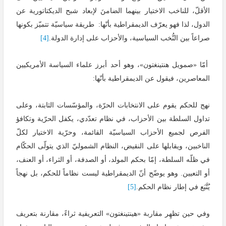
الأقلّ، للناخب الاختيار بينهما الضامنَ لإبعاد شبح الديكتاتورية عن
الدول، لذا فهو يعرّف الديمقراطية بأنّها: طريقة سياسيّة تتميّز بكونها
صراعاً بين النُّخب السياسية، والأحزاب على إدارة الدولة.
[4]
أمّا «صمويل هنتينغتون»، وهو أحد أبرز علماء السياسة الأمريكيين
المعاصرين، فيقول عن الديمقراطية بأنّها:
نهج للحكم يقوم على الانتخابات الحرّة، والمؤسّسات الثابتة، وعلى
تداول السلطة بين الأحزاب، في نظام تعدّدي، يكفل الحرّية وتكافؤ
الفرص لجميع الأحزاب السياسيّة القائمة، وحرّية الاختيار لكلّ
الناخبين، ويقابلها على النقيض، النظام الشموليّ الذي يتولّى الحكّام
في ظلّه السلطة، إمّا بحكم المولد، أو الصدفة، أو الثراء، أو العنف،
أو التعيين. وهو يوضّح أنّ الديمقراطية ليست نظاماً للحكم، بل نهجاً
يُتَّبَع في إطار نظام الحكم.
[5]
وفي حين تظهِر مقاربة «هينتينغتون» التعريفية ثراءً، مقارنة بتعريف