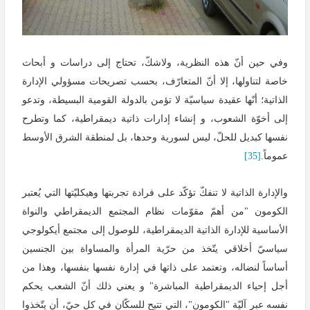
وفي حين أنّ هذه النظرية، ولاشكّ، تحتاج إلى دراسات و أبحاث
خاصة لتناولها، إلا أنّ المتعارّف، بحسب تصريحات مسؤولي الإدارة
الذاتية؛ أنّها عقيدة سياسيّة لا تؤمن بالدولة القومية البسيطة، وتدعو
إلى أخوّة الشعوب، و إنشاء إدارات ذاتية ديمقراطية، كما وتطرح
نفسها كبديل للحلّ، ليس لسورية وحدها، بل لمنطقة الشرق الأوسط
عموماً.
[35]
والإدارة الذاتية لا تنفكّ تؤكّد على فرادة تجربتها وهيكليّتها التي يُعتبر
الكومون "من أهمّ مقوّمات نظام المجتمع الديمقراطي والنواة
الأساسية للإدارة الذاتية الديمقراطية، للوصول إلى مجتمع أيكولوجي
سياسيّ أخلاقي يتّخذ من حرّية المرأة والمساواة بين الجنسين
أساساً لنضاله، وتعتمد على ذاتها في إدارة نفسها بنفسها، وهذا من
أجل إحياء الديمقراطية المباشرة" و يعني ذلك أنّ الشعب يحكم
نفسه عبر آليّة "الكومون"، التي تتيح للسكّان في كل حيّ، أن يتّخذوا