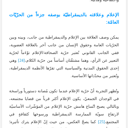
الإعلام وعلاقته بالديمقراطيّة بوصفه جزءاً من الحرّيّات
العامّة:
يمكن وصف العلاقة بين الإعلام والديمقراطية من جانب، وبينه وبين
الحرّيات العامة وحقوق الإنسان من جانب آخر بالعلاقة العضوية،
ففي الجانب القانوني تُعتبر حرّية الصحافة/الإعلام توْءَماً لحرّية
التعبير عن الرأي، وهما مشتقّتان أساساً من حرّية الكلام،
[24]
وهي
إحدى الحقوق المدنية والسياسية التي تقرّها الأنظمة الديمقراطية،
وتُعتبر من محدّداتها الأساسية.
وتُظهر التجربة أنّ حرّية الإعلام عندما تكون مُصانة دستورياً وراسخة
في الوجدان الجمعيّ، يكون الإعلام أكثر قرباً من قضايا مجتمعه،
وبالتالي يصبح اتّساع هامش حرّية الإعلام من المؤشّرات الأساسيّة
لارتفاع سويّة الممارسة الديمقراطية ورسوخها كثقافةٍ في
المجتمع،
[25]
كما يصحّ العكس، من حيث إنّ الإعلام يترك تأثيره؛