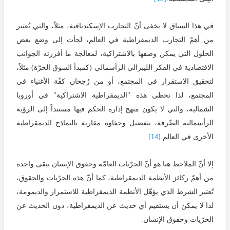
في هذا السياق لا يخفى أنّ التجارب الإسكندنافية، مثلاً، والتي تُعتبر
من أهمّ التجارب الديمقراطية في العالم، لجأت إلى وضع بعض
الحلول التي يمكن وصفها بالاشتراكية، لمعالجة ما أفرزته الجوانب
الاقتصادية في الفكر الليبرالي الرأسمالي (كمبدأ السوق الحرّة) مثلاً،
لتحقيق الاستقرار في المجتمع، أو من رُجحان كفّة الأغنياء في
المجتمع، لذا تحظى هذه "الديمقراطية الاشتراكية" في أوروبا
الشمالية، والتي لا يكون منهج إدارة الحكم فيها مستنداً إلى الرؤية
الرأسمالية الصِّرفة، بتفضيل وحفاوة مقارنة بالنماذج الديمقراطية
الأخرى في العالم.
[14]
إلا أنّ الملاحظ هنا هو أنّ الحرّيات العامّة وحقوق الإنسان تبقى واحدة
من أهمّ ركائز الأنظمة الديمقراطية، كما أنّ هذه الحرّيات والحقوق،
تُعتبر الشرط الذي يؤهّل الأنظمة الديمقراطية للاستمرار والديمومة،
لذا لا يمكن أن يستقيم أي حديث عن الديمقراطية، دون الحديث عن
الحرّيات وحقوق الإنسان.