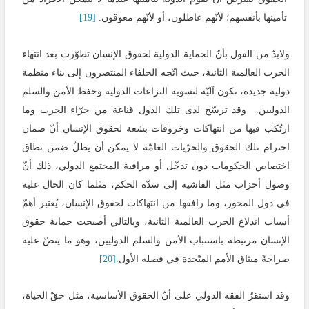
تأمينها بأنفسهم؛ لأنّهم عاطلون، أو لأنّهم معوقون.
[19]
ولابدّ من القول بأنّ الحماية الدولية لحقوق الإنسان تطوّرت بعد انتهاء
الحرب العالمية الثانية، حيث اتّجه الحلفاء المنتصرون إلى بناء منظمة
دولية جديدة، تكون آليّة لتسوية النزاعات الدولية وحفظ الأمن والسلم
الدوليين. وقد ترسّخ لدى تلك الدول قناعة من جرّاء الحرب وما
ارتُكب فيها من انتهاكات وخروقات بشعة لحقوق الإنسان أنّ ضمان
احترام تلك الحقوق والحرّيات العامّة لا يمكن أن يظلّ ضمن نطاق
اختصاص الحكومات دون تدخّل أو مراقبة المجتمع الدولي، ذلك أنّ
وصول أحزاب مثل الفاشية إلى سدّة الحكم، مثلما كان الحال عليه
في دول المحور، وما رافقها من انتهاكات لحقوق الإنسان، يُعتبر أهمّ
أسباب اندلاع الحرب العالمية الثانية، وبالتالي أصبحت حماية حقوق
الإنسان مرتبطة باستتباب الأمن والسلم الدوليين، وهو ما ينصّ عليه
صراحةً ميثاق الأمم المتّحدة في فصله الأول.
[20]
وقد استقرّ الفقه الدولي على أنّ الحقوق الأساسية، مثل حقّ الحياة،