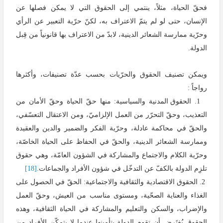
فحقّ الحياة، مثلاً، ينتمي إلى الحقوق التي لا يمكن فصلها عن
الإنسان، حتى لو لم يتمّ الاعتراف به، لكنّ حرّية التعبير عن الرأي
وحرّية ممارسة الشعائر الدينية، لابدّ من الاعتراف بها قانونياً من قِبل
الدولة.
ويمكن تصنيف الحقوق والحرّيات بحسب عدّة تصنيفات، وأكثرها
رواجاً :
1.
الحقوق المدنية والسياسية: منها حقّ الحياة وحقّ الأمان من
التعذيب، وحقّ التحرّر من العمل الإلزاميّ، ومن الاعتقال التعسّفي،
والحقّ في محاكمة عادلة، وحرّية الفكر والضمير والدين والعقيدة
وممارسة الشعائر الدينية، والحقّ في الحفاظ على الحياة الخاصّة،
وحرّية الكلام والاجتماع والمشاركة في الشؤون العامّة، وهي حقوق
تلزِم الدولة بالكفّ عن التدخّل في شؤون الأفراد والجماعات.
[18]
2. الحقوق الاقتصادية والثقافية والاجتماعية: الحقّ في الحصول على
الغذاء والعناية الصحّية، ومستوى مناسب من العيش، وحقّ العمل
والإضراب، والسكن والتعليم والمشاركة في الحياة الثقافية، وهذه
الحقوق يُفتَرض أن تقوم الدولة بتأمينها عندما لا يتمكّن الأفراد من