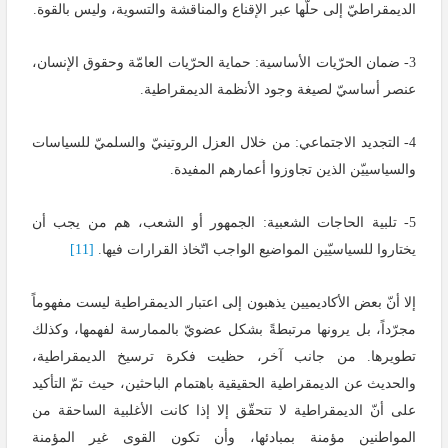
الديمقراطيّ إلى حلّها عبر الإقناع والمناقشة والتسوية، وليس بالقوة.
3- ضمان الحرّيات الأساسية: حماية الحرّيات العامّة وحقوق الإنسان،
عنصر أساسيّ لصيغة وجود الأنظمة الديمقراطية.
4- التجديد الاجتماعي: من خلال العزل الروتينيّ والسلميّ للسياسات
والسياسييّن الذين تجاوزوا أعمارهم المفيدة.
5- تلبية الحاجات الشعبية: الجمهور أو الشعب، هم من يجب أن
يختاروا للسياسيّين المواضيع الواجب اتّخاذ القرارات فيها.
[11]
إلا أنّ بعض الأكاديميين يذهبون إلى اعتبار الديمقراطية ليست مفهوماً
مجرّداً، بل يرونها مرتبطةً بشكل عضويّ بالممارسة لفهمها، وكذلك
تطويرها. من جانب آخر، حظيت فكرة ترسيخ الديمقراطية،
والحديث عن الديمقراطية الحقيقية باهتمام الباحثين، حيث تمّ التأكيد
على أنّ الديمقراطية لا تتحقّق إلا إذا كانت الأغلبية الساحقة من
المواطنين مؤمنة بمبادئها، وأن تكون القوى غير المؤمنة