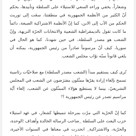
وشعاراً، يخفي وراءه السعي للاستيلاء على السلطة وتأبيدها، بحكم
أنّ الكثير من الأنظمة الجمهورية في منطقتنا، سعَت إلى توريث
الحكم من الأب إلى الابن، كما إنّ الأنظمة الاشتراكية الصبغة، دائماً
ما كانت تقول بالديمقراطية الشعبية والانتخابات الحرّة النزيهة، وإنّ
الشعب هو مصدر السلطة، في حين شهدنا، كما هو الحال في
سوريا، كيف أنّ مرسوماً صادراً من رئيس الجمهورية، يمكنه أن
يلغي قانوناً سنّه نوّاب مجلس الشعب.
تُرى كيف يستقيم مبدأ (الشعب مصدر السلطة) مع صلاحيّات رئاسية
تسمح بإلغاء إرادة يقرّها ممثّلون مفترَضون عن الشعب في المجلس
التشريعيّ، بينما لا يستطيع هؤلاء الممثّلون عن الشعب، إلغاء أيّة
مراسيم تصدر عن رئيس الجمهورية ؟!
كما إنّ الحرّية التي مرّت بمرحلة تنميطها كشعار، في عهد استيلاء
حزب البعث على السلطة _صاحب الرسالة الخالدة وأهداف ؛الوحدة،
والحرّية، والاشتراكية_ انحدرت في معناها في السنوات الأخيرة،