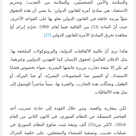
والسلامة والأمن الشخصيّين، والسلامة من التعذيب؛ وتحريم
الاستعباد، هي مبادئ آمرة للقانون الدولي؛ ما يعني أن هذه الحقوق
تتبوّأ مرتبة خاصّة في القانون الدولي تعلو بها على القواعد الأخرى،
حيث أنّ المادة (53) من اتّفاقية فيينا لعام /1969/ تحرّم إبرام أيّ
معاهدة تخرق المبادئ الآمرة للقانون الدولي.
[21]
هكذا نرى أنّ غالبية الاتّفاقيات الدولية، والبروتوكولات الملحقة بها،
مثل الإعلان العالميّ لحقوق الإنسان كما العهدين الدوليين وغيرهما،
لم تكن إلا نتيجة تجارب مريرة عاشتها البشرية، سواء بخصوص قضايا
الاستبداد، أو التمييز ضدّ المجموعات البشريّة، أو ضدّ المرأة، أو
الطفل، وشكّلت هذه التجارب، والعبرة بها، سبباً مباشراً للوصول إلى
مثل هذه الاتّفاقيّات.
لكن بمقاربة واقعية، ومن خلال العودة إلى حادثة تسريب أحد
العناصر المنشقّة عن النظام السوري، في كانون الثاني من العام
/2014/، لأكثر من(55) ألف وثيقة تثبت ضلوع النظام السوريّ في
عمليات تعذيب، وتصفية للسجناء والمعتقلين، على خلفية الحراك