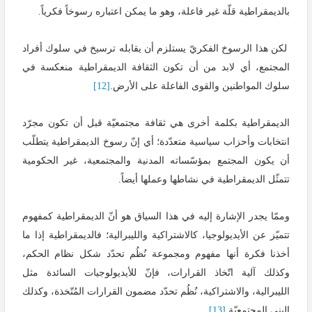
بالديمقراطية قلّة غير فاعلة، وهو ما يمكن اعتباره رسوخاً فكرياً.
لكن هذا الرسوخ الفكريّ يستلزم أن يقابله ترسيخ في سلوك أفراد
المجتمع، أي لابد من أن تكون الثقافة الديمقراطية منعكسة في
سلوك المواطنين والقوى الفاعلة على الأرض.
[12]
الديمقراطية بكلمة أخرى هي ثقافة مجتمعيّة قبل أن تكون مجرّد
انتخابات وأحزاب سياسية متعدّدة؛ أي إنّ رسوخ الديمقراطية يتطلّب
أن يكون المجتمع بمؤسّساته المدنية والمجتمعية، غير الحكومية
تتمثّل الديمقراطية في نشاطها وعملها أيضاً.
وممّا يجدر الإشارة إليه في هذا السياق هو أنّ الديمقراطية كمفهوم
تتميّز عن الأيديولوجيا، كالاشتراكية والليبرالية؛ فالديمقراطية إذا ما
أخذنا فكرة أنها مفهوم ومجموعة نُظُم تحدّد شكل نظام الحكم،
وكذلك آلية اتّخاذ القرارات، فإنّ للأيديولوجيات السائدة مثل
الليبرالية، والاشتراكية، نُظُم تحدّد مضمون القرارات المُتّخذة، وكذلك
البِنى المجتمعيّة.
[13]