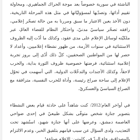
الناشئة في سورية خصوصاً بعد موجة الحراك الجماهيري، ومحاولة
تقييم أدائها، وتصدّيها لمسؤوليّاتها في مثل هذه المرحلة التاريخية،
دون الأخذ بعين الاعتبار ما سبق ومررنا به من حالة تصحّر إعلامي،
رافقه تصحّر سياسيّ مدنيّ، واحتكار النظام للفضاء العامّ، عبر
ملكيّته لوسائل الإعلام على مدى عقود، وكذلك ما أدّت إليه الظروف
الاستثنائية في سنوات الأزمة، من ظهور نشطاء إعلاميين، وأعداد لا
حصر لها من المواطنين الصحفيين، كلّ ذلك أدّى إلى بروز تجربة
إعلامية استثنائية، فرضتها خصوصية ظروف الثورة بداية، والحرب
لاحقاً، وكذلك الأجندات والتدخّلات الدولية، التي أسهمت في تحوّل
الإعلام إلى ساحة صراع رئيسة، وأداة للحرب النفسية، مترافقة مع
الصراع السياسيّ والعسكريّ
.
في أواخر العام/2012/ كنت شاهداً على حادثة قيام بعض النشطاء
بتصوير جنازة شخص متوفّى بشكل طبيعيّ في إحدى ضواحي
العاصمة دمشق، وعرضها على أنها جنازة شهيدٍ، استُشهد تحت
التعذيب، ولدى السؤال عن سبب قيامهم بتلفيق الخبر، وعدم الالتزام
بالمصداقية، جاء الردّ في كلمتين: الإعلام صناعة!