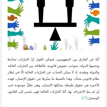
أمّا عن الفارق بين المفهومين، فيمكن القول إنّ الحرّيات تحدّدها
وتحميها الدولة، بموجب نصوص قانونية. فالعلاقة بين الحرّيات العامّة
والدولة وطيدة، إذ لا يمكن التحدّث عن الحرّيات العامّة إلّا في إطار
نظام قانوني محدّد، وهذا بالضبط ما يميّزها عن حقوق الإنسان، فهذه
الأخيرة هي حقوق طبيعيّة يمتلكها الإنسان، وهي تظلّ موجودة حتى
إن لم يتمّ الاعتراف بها، أمّا الحرّيات العامّة فهي تنتمي إلى القانون
الوضعيّ.
[17]