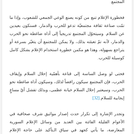
المجتمع.
فخطورة الإعلام تنبع من كونه يصنع الوعي الجمعي للشعوب، وإذا ما
تمّت صناعة ثقافة مجتمعيّة تدعو للحرب والدمار، فسنكون بعيدين
عن السلام. وسيتحوّل المجتمع تدريجياً إلى أداة ضاغطة نحو الحرب
والدمار، لأنه تمّ تعبئته بذلك، ولا يمكن للمجتمع أن يتغيّر بسرعة أو
يتراجع بسهولة، وهذا هو مكمن خطورة استخدام الإعلام بشكل كامل
كوسيلة للحرب.
فحتى لو وصل الساسة إلى قناعة بأهمّية إحلال السلام وإيقاف
الحرب، فإن المجتمع سيكون رافضاً لذلك، وسيكون أداة ضاغطة نحو
الحرب، وسيعتبر إحلال السلام خيانة عظمى، وبذلك تفشل أيّ مساعٍ
إيجابية للسلام.
[32]
وتجدر الإشارة إلى تكرار حدث إصدار مواثيق شرف صحافية في
الأعوام القليلة الفائتة بين العديد من وسائل الإعلام السورية
المعارضة، ما يأتي كجهد في سياق الـتأكيد على حاجة الإعلام