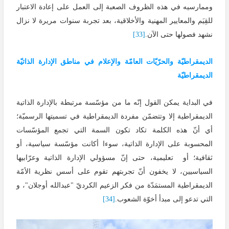
وممارسيه في هذه الظروف الصعبة إلى العمل على إعادة الاعتبار
للقِيَم والمعايير المهنية والأخلاقية، بعد تجربة سنوات مريرة لا نزال
نشهد فصولها حتى الآن.
[33]
الديمقراطيّة والحرّيّات العامّة والإعلام في مناطق الإدارة الذاتيّة
الديمقراطيّة
في البداية يمكن القول إنّه ما من مؤسّسة مرتبطة بالإدارة الذاتية
الديمقراطية إلا وتتضمّن مفردة الديمقراطية في تسميتها الرسميّة؛
أي أنّ هذه الكلمة تكاد تكون السمة التي تجمع المؤسّسات
المحسوبة على الإدارة الذاتية، سوءا أكانت مؤسّسة سياسية، أو
ثقافية؛ أو تعليمية، حتى إنّ مسؤولي الإدارة الذاتية وعرّابيها
السياسيين، لا يخفون أنّ تجربتهم تقوم على أسس نظرية الأمّة
الديمقراطية المستمَدّة من فكر الزعيم الكرديّ "عبدالله أوجلان"، و
التي تدعو إلى مبدأ أخوّة الشعوب.
[34]