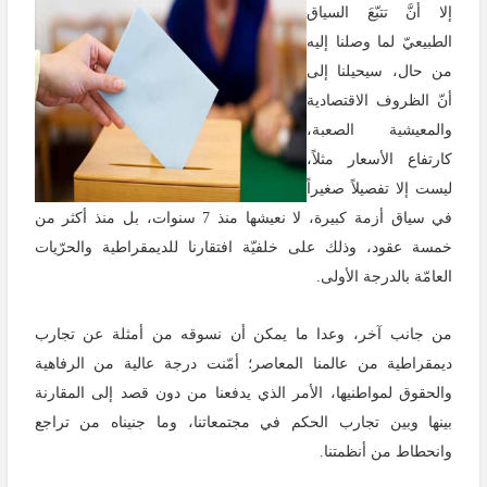
إلا أنَّ تتبّعَ السياق
الطبيعيّ لما وصلنا إليه
من حال، سيحيلنا إلى
أنّ الظروف الاقتصادية
والمعيشية الصعبة،
كارتفاع الأسعار مثلاً،
ليست إلا تفصيلاً صغيراً
في سياق أزمة كبيرة، لا نعيشها منذ 7 سنوات، بل منذ أكثر من
خمسة عقود، وذلك على خلفيّة افتقارنا للديمقراطية والحرّيات
العامّة بالدرجة الأولى.
من جانب آخر، وعدا ما يمكن أن نسوقه من أمثلة عن تجارب
ديمقراطية من عالمنا المعاصر؛ أمّنت درجة عالية من الرفاهية
والحقوق لمواطنيها، الأمر الذي يدفعنا من دون قصد إلى المقارنة
بينها وبين تجارب الحكم في مجتمعاتنا، وما جنيناه من تراجع
وانحطاط من أنظمتنا.