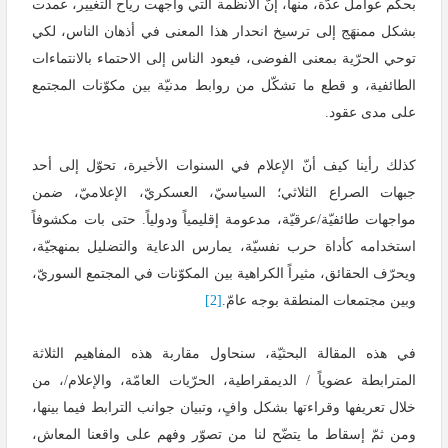
بحكم عوامل عدّة، منها، إنّ الأنظمة التي واجهت رياح التغيير، عمدت
بشكل ممنهَج إلى ترسيخ انحدار هذا المعنى في أذهان الناس، لكي
توحي الحرّية بمعنى الفوضى، فيعود الناس إلى الاحتماء بالانتماءات
الطائفية، و قطع ما تشكّل من روابط مدنيّة بين مكوّنات المجتمع
على مدى عقود.
كذلك رأينا كيف أنّ الإعلام في السنوات الأخيرة، تحوّل إلى أحد
جبهات الصراع الثلاثي؛ السياسيّ، العسكريّ، الإعلاميّ، ضمن
مواجهات طائفيّة/عرقيّة، مدعومة إقليمياً ودولياً. حتى بات مكشوفاً
استخدامه كأداة حرب نفسيّة، يمارس الدعاية والتضليل بمنهجيّة،
ويحرّف الحقائق، مثيراً الكراهية بين المكوّنات في المجتمع السوريّ،
وبين مجتمعات المنطقة بوجه عامّ.
[2]
في هذه المقالة البحثيّة، سنحاول مقاربة هذه المفاهيم الثلاثة
المترابطة عضوياً / الديمقراطية، الحرّيات العامّة، والإعلام/، من
خلال تعريفها وقراءتها بشكل وافٍ، وتبيان جوانب الترابط فيما بينها،
ومن ثمّ إسقاط ما يتضّح لنا من تصوّر وفهم على واقعنا المعاش،