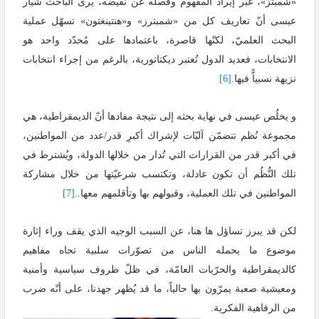
«شمبتز»، عبر إيراد المفهوم وفصله عن نقيضه، يرى الباحث شيار
عيسى أنّ تعاريف كل من «شمبترز» و«هنتينغتون» تسهّل عملية
البحث العلميّ، لكنّها قاصرة، باعتمادها على مُحدّد واحد هو
الانتخابات، فعديد الدول تُعتبر ديكتاتورية، بالرغم من إجراء انتخابات
نزيهة نسبياًّ فيها.
[6]
و يخلُص عيسى في نهاية بحثه إلى نتيجة مفادها أنّ الديمقراطية، هي
مجموعة نُظم تتضمّن آليّات لإشراك أكبرِ قدر/عدد من المواطنين،
في أكبر قدر من القرارات التي تُدار من خلالها الدولة، ويُشترط في
تلك النُّظُم أن تكون عادلة، وتكتسب شرعيّتها من خلال مشاركة
المواطنين في تلك العملية، وقبولهم بها وتأقلمهم معها..
[7]
لكن قد يبرز تساؤل ها هنا، عن السبب الوجيه الذي يقف وراء إثارة
موضوع ما يحمله الناس من تصوّرات سلبية تجاه مفاهيم
كالديمقراطية والحرّيات العامّة، في ظلّ ظروف سياسية وأمنية
ومعيشية صعبة يمرّون بها حالياً، ما قد يُظهر جهدنا، على أنّه ضرب
من الرفاهية الفكرية.