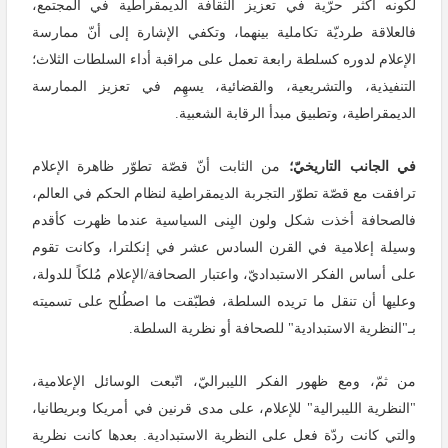
لكونه أكثر حرّية في تعزيز الثقافة الديمقراطية في المجتمع،
فالعلاقة طرديّة تكاملية بينهما، وتكفي الإشارة إلى أنّ ممارسة
الإعلام لدوره كسلطة رابعة تعمل على مراقبة أداء السلطات الثلاث؛
التنفيذية، والتشريعية، والقضائية، يسهِم في تعزيز الممارسة
الديمقراطية، وتطبيق مبدأ الرقابة الشعبية.
في الجانب التاريخيّ؛
من الثابت أنّ قصّة تطوّر ظاهرة الإعلام
ترافقت مع قصّة تطوّر التجربة الديمقراطية لنظام الحكم في العالم،
فالصحافة أخذت شكل ولون البِنى السياسية عندما ظهرت كأقدم
وسيلة إعلامية في القرن السادس عشر في إنكلترا، وكانت تقوم
على أساس الفكر الاستبداديّ، واعتبار الصحافة/الإعلام مُلكاً للدولة،
وعليها أن تنقل ما تريده السلطة، فطبّقت ما اصطُلح على تسميته
بـ"النظرية الاستبدادية" للصحافة أو نظرية السلطة.
من ثمّ، ومع ظهور الفكر الليبراليّ، اتّبعت الوسائل الإعلامية،
"النظرية الليبرالية" للإعلام، على مدى قرنين في أمريكا وبريطانيا،
والتي كانت ردّة فعل على النظرية الاستبدادية. بعدها كانت نظرية