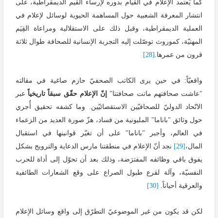
كما يَعتمد الإعلام في القيام بدوره لإرساء القيم الديمقراطية، على
انتشار المعرفة الشعبية حول المساهمة الحيوية لوسائل لإعلام في
العملية الديمقراطية، وقبل ذلك على الاستقلالية ومراعاة القِيَم
المهنيّة، كموروث توصّلت إليه التجربة الإنسانية للصحافة طوال ثلاثة
قرون من عمرها.
[28]
واقعيّاً: في حين يرى الكاتب الصحفيّ حازم صاغية في مقالته
"عاشت صحافتهم ماتت صحافتنا"
إنّ الإعلام حقّق سبقاً تاريخياً
عبر
الاتّحاد الدوليّ للصحافيّين الاستقصائيّين. وما كشفه تحقيق أُجري
حول وثائق "باناما" المليونية من فساد، هزّ صورة العديد من الزعماء
في العالم، وأجبر "باناما" على أن تغيّر قوانينها في استقبال
المال،
[29]
نجد أنّ الإعلام في منطقتنا مارس الدعاية والترويج بشكل
يفوق باقي وظائفه المفترَضة، وذلك بعد أن تحوّل إلى أداة للحرب
النفسيّة، وآلة لقرع طبول الصراع على وقع الشعارات الطائفية
والعرقية أحياناً.
[30]
لكن قد يكون من غير الموضوعيّ التطرّق إلى واقع وسائل الإعلام