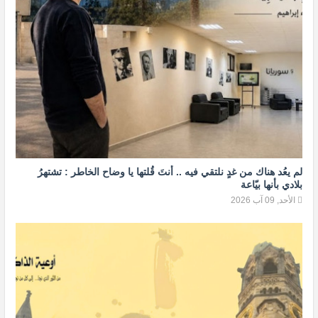
لم يعُد هناك من غدٍ نلتقي فيه .. أنتَ قُلتها يا وضاح الخاطر : تشتهرُ
بلادي بأنها بيّاعة
الأحد, 09 آب 2026