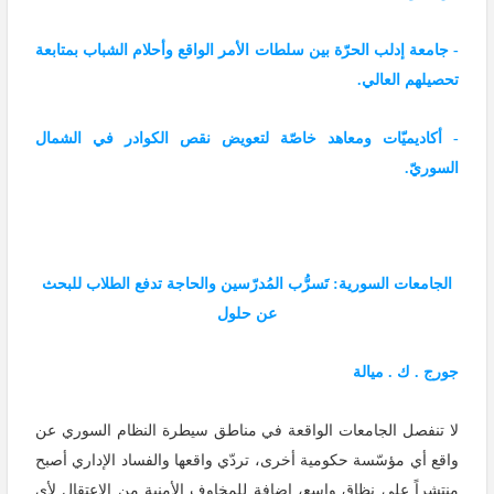
- جامعة إدلب الحرّة بين سلطات الأمر الواقع وأحلام الشباب بمتابعة
تحصيلهم العالي.
- أكاديميّات ومعاهد خاصّة لتعويض نقص الكوادر في الشمال
السوريّ.
الجامعات السورية: تَسرُّب المُدرّسين والحاجة تدفع الطلاب للبحث
عن حلول
جورج . ك . ميالة
لا تنفصل الجامعات الواقعة في مناطق سيطرة النظام السوري عن
واقع أي مؤسّسة حكومية أخرى، تردّي واقعها والفساد الإداري أصبح
منتشراً على نظاق واسع، إضافة للمخاوف الأمنية من الاعتقال لأي