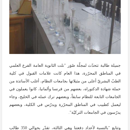
جميلة طالبة تتحدّث لمجلّة صُوَر "نلت الثانوية العامة الفرع العلمي
في المناطق المحرّرة، هذا العام كانت علامات القبول في كلية
الطبّ البشريّ أعلى من مثيلاتها بجامعات النظام، أغلب الأساتذة من
حملة شهادة الدكتوراه، بعضهم من فرنسا وألمانيا، كانوا يعملون في
الجامعات التابعة للنظام سابقاً، وبعضهم ترك عمله في الخليج، وجاء
ليعمل كطبيب في المناطق المحرّرة ويدرّس في الكلية، وبعضهم
يدرّسون في الجامعات التركيّة".
وتتابع "بالنسبة لأعداد دفعتنا وهي الثالثة، تقدّر بحوالي 350 طالب