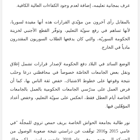
عرف بمجانية تعليمه، إضافة لعدم وجود الكفاءات العالية الكافية.
بالمقابل رأى آخرون من مؤيّدي القرارات هذه أنها مفيدة لسوريا،
لأنها تساهم في رفع سويّة التعليم، وتوفّر القطع الأجنبي لخزينة
الحكومة السوريّة، والتي كان يدفعها الطلاب السوريون المقتدرون
مادياُ في الخارج.
الوضع السائد في البلاد دفع الحكومة لإصدار قرارات تشمل إغلاق
ونقل بعض الجامعات الخاصّة خصوصاً في محافظتي درعا وحلب
نتيجة وقوعها على خطوط الاشتباك، خفض ثقة الناس بها، كما أن
فرض العمل على مدرّسي الجامعات الحكومية بالعمل بالجامعات
الخاصة أيام العطل فقط، انعكس على سويّة التعليم، وخفض أعداد
المؤهّلين فيها.
نور طالبة بجامعة الحواش الخاصة بريف حمص تروي للمجلّة "في
عامي 2015 و2016 توقّفت عن دراستي نتيجة صعوبة الوصول من
الحسكة إلى حمص، وفي عام 2018 عاودت دراستي، لكن هناك