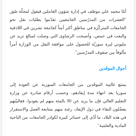
أمّا محمد علي موظف في إدارة شؤون العاملين فيقول لمجلّة صُوَر
"العشرات من المدرّسين الجامعيين تقدّموا بطلبات نقل نحو
الجامعات المتركّزة في مناطق أكثر أمناً كجامعة تشرين في اللاذقية
والبعث في حمص، وأصبحت الرشاوى التي وصلت لمبالغ تزيد عن
مليوني ليرة سوريّة للحصول على موافقة النقل من الوزارة أمراً
مألوفاً بين صفوف المدرّسين".
أحوال الموفَدين
يمتنع غالبية الموفَدين من الجامعات السورية عن العودة إلى
سوريا بعد انتهاء مدة إيفادهم، وحسب أرقام صادرة عن وزارة
التعليم العالي فإن ما يزيد عن 80 بالمئة منهم لم يعودوا، فغالبيّتهم
يفضّلون البقاء في دول الإيفاد، رغبة منهم بمتابعة العمل والاستقرار
في هذه البلاد، ما أدّى إلى خسائر كبيرة لكوادر الجامعات من الناحية
المادية والعلمية".