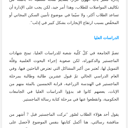
تكاليف المواصلات للطلاب، وهذا أمر جيد، لكن يجب على الإدارة أن
تساعد الطلاب أكثر، ولا سيّما في موضوع تأمين السكن المجاني أو
المخفّض بسبب ارتفاع الإيجارات بشكل كبير في إدلب".
الدراسات العليا
تضمّ الجامعة في كلّ كلّية شعبة للدراسات العليا، تمنح شهادات
الماجستير والدكتوراه، لكن صعوبة إجراء البحوث العلمية وقلّة
التمويل لها، تُعتبر من أكبر المشاكل التي تعترض الباحثين فيها، وفي
العام الدراسي الحالي تمّ قبول عشرين طالبة وطالبة بمرحلة
الماجستير في الهندسة الزراعية، قرابة الخمسين بالمئة منهم من
الإناث، بعضهم كانوا قد بدؤوا الدراسات العليا في الجامعات
الحكومية، وانقطعوا عنها في مرحلة كتابة رسالة الماجستير.
يقول أحد هؤلاء الطلاب لصُوَر "تركت الماجستير قبل 7 أشهر من
مناقشة رسالتي، هنا أكمل كتابتها بنفس الموضوع لأحصل على