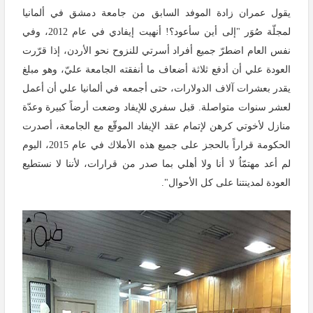
يقول عمران زادة الموفد السابق من جامعة دمشق في ألمانيا
لمجلّة صُوَر "إلى أين سأعود؟! أنهيت إيفادي في عام 2012، وفي
نفس العام اضطرّ جميع أفراد أسرتي للنزوح نحو الأردن، إذا قرّرت
العودة علي أن أدفع ثلاثة أضعاف ما أنفقته الجامعة عليّ، وهو مبلغ
يقدر بعشرات آلاف الدولارات، حتى أجمعه في ألمانيا علي أن أعمل
لعشر سنوات متواصلة. قبل سفري للإيفاد وضعت أرضاً كبيرة وعدّة
منازل لأخوتي كرهن لإتمام عقد الإيفاد الموقّع مع الجامعة، أصدرت
الحكومة قراراً بالحجز على جميع هذه الأملاك في عام 2015، اليوم
لم أعد مهتمّاُ لا أنا ولا أهلي بما صدر من قرارات، لأننا لا نستطيع
العودة لمدينتنا على كل الأحوال".