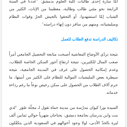
أمّا سارة إحدى طالبات كلية العلوم بدمشق: "عددنا في السنة
الرابعة نحو مئتي طالب وطالبة، معظمنا من الإناث، الكثير من
الشباب إمّا استشهدوا، أو التحقوا بالجيش الحرّ وقوات النظام
وميليشياته، ومنهم من سافر دون إنهاء دراسته".
تكاليف الدراسة تدفع الطلاب للعمل
نتيجة تردّي الأوضاع المعاشية أصبحت متابعة التحصيل الجامعي أمراً
صعب المنال للكثيرين، نتيجة ارتفاع أجور السكن الخاصة للطلاب،
وعدم إمكانية الحصول على غرف في المدينة الجامعية، نتيجة
سيطرة بعض المليشيات الموالية للنظام على الكثير من أبنيتها، ما
حرم آلاف الطلاب من الحصول على سكن رخيص نوعاُ ما رغم رداءة
خدماته.
السيدة نورا كيوان مدرّسة من مدينة حماة تقول لـ مجلّة صُوَر "لدي
بنت وابن يدرسان بجامعة دمشق، يحتاجان شهرياُ حوالي ثمانين ألف
ليرة بالحدّ الأدنى، لولا وجود أخوالهم في السعودية الذين يتكفّلون