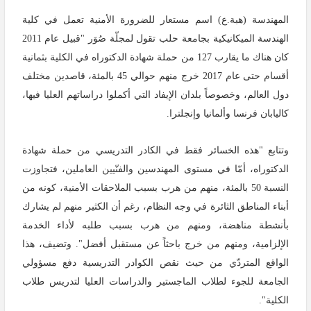
المهندسة (هبة.ع) اسم مستعار للضرورة الأمنية تعمل في كلية
الهندسة الميكانيكية بجامعة حلب تقول لمجلّة صُوَر "قبيل عام 2011
كان هناك ما يقارب 127 من حملة شهادة الدكتوراه في الكلية بثمانية
أقسام حتى عام 2017 خرج منهم حوالي 45 بالمئة، قاصدين مختلف
دول العالم، وخصوصاً بلدان الإيفاد التي أكملوا دراساتهم العليا فيها،
كاليابان فرنسا وألمانيا وإنجلترا.
وتتابع "هذه الخسائر فقط في الكادر التدريسي من حملة شهادة
الدكتوراه، أمّا في مستوى المهندسين والفنّيين العاملين، فتجاوزت
النسبة 50 بالمئة، منهم من هرب بسبب الملاحقات الأمنية، كونه من
أبناء المناطق الثائرة في وجه النظام، رغم أن الكثير منهم لم يشارك
بأنشطة مناهضة، ومنهم من هرب بسبب طلبه لأداء الخدمة
الإلزامية، ومنهم من خرج باحثاً عن مستقبل أفضل".
وتضيف، هذا
الواقع المتردّي من حيث نقص الكوادر التدريسية دفع مسؤولي
الجامعة للجوء لطلاب الماجستير والدراسات العليا لتدريس طلاب
الكلية".