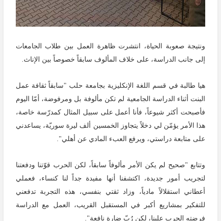
ونتيجة صعوبة الحياة، انتشرت ظاهرة العمل بين طلاب الجامعات
إلى جانب الدراسة، على خلاف المألوف سابقاً خصوصاً بين الإناث.
هيا طالبة في قسم اللغة الإنكليزية بجامعة حلب "سابقاً ثقافة عمل
البنت أثناء الدراسة الجامعية لم تكن مألوفة بل ومرفوضة، أمّا اليوم
فأصبحت أكثر شيوعاً، فأنا أعمل على سبيل المثال كمدرّسة خاصة،
هذا الأمر يؤمّن لي دخلاً يتجاوز الخمسين ألف ليرة سوريّة، يساعدني
على متابعة دراستي، ويرفع العبء المادي عن أهلي".
وتتابع "صحيح لم يكن الأمر مألوفاً سابقاً، لكن الحرب قوّتنا ودفعتنا
لتجريب أمور جديدة، اكتشفنا أنها مفيدة جداً لنا كنساء، فعملي
أعطاني استقلالاً مادياً، وزاد ثقتي بنفسي، هذه التجربة تدفعني
للتفكير بمشاريع أكبر في المستقبل القريب، العمل مع الدراسة
فرضته الحرب علينا، لكن رُبّ ضارة نافعة".