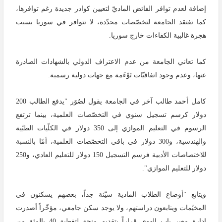
إضافة لعدم توافر الفائض الماديّ لتعيين كوادر جديدة رغم توافرها،
كما تفتقد الجامعة لتخصّصات محدّدة، لا تتوافر في سوريا بسبب
هجرة غالبية الكفاءات خارج سوريا.
كما تعاني الجامعة من عدم الاعتراف الدولي بالشهادات الصادرة
عنها، وعدم وجود اتفاقيّات تَوْءَمة مع جهات دولية رسمية.
كامل أحمد طالب آخر في الجامعة يقول لصُوَر "يدفع الطالب 200
دولار كرسم تسجيل سنوي في التخصّصات العلمية، بينما ترتفع
الرسوم في التعليم الموازي إلى 350 دولار في الكلّيات الطبّية
والهندسية، و300 دولار في باقي التخصّصات العلمية، أمّا بالنسبة
للاختصاصات الأدبية فرسم التسجيل 150 دولار للتعليم العادي، و250
دولار للتعليم الموازي".
ويتابع "أوضاع الطلاب المادية سيّئة جداً، بعضهم يسكنون في
المخيّمات ويتابعون دراستهم، ولا يوجد سكن جامعي، مؤخّراً أصدرت
إدارة معبر باب الهوى قراراً بتقديم منحة لتغطية 40 بالمئة من