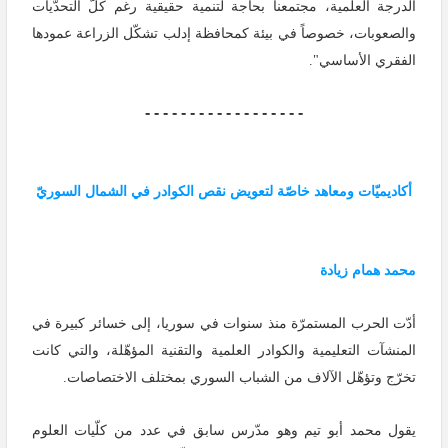
الدرجة العلمية، مجتمعنا بحاجة لتنمية حقيقية رغم كلّ التحدّيات
والصعوبات، خصوصاً في بيئة كمحافظة إدلب تشكّل الزراعة عمودها
الفقري الأساسي".
- - - - - - - - - - - - - - - - - -
أكاديميّات ومعاهد خاصّة لتعويض نقص الكوادر في الشمال السوريّ
محمد همام زيادة
أدّت الحرب المستمرّة منذ سنوات في سوريا، إلى خسائر كبيرة في
المنشآت التعليمية والكوادر العلمية والتقنية المؤهّلة، والتي كانت
تخرّج وتؤهّل الآلاف من الشباب السوري بمختلف الاختصاصات.
يقول محمد أبو تيم وهو مدّرس سابق في عدد من كلّيات العلوم