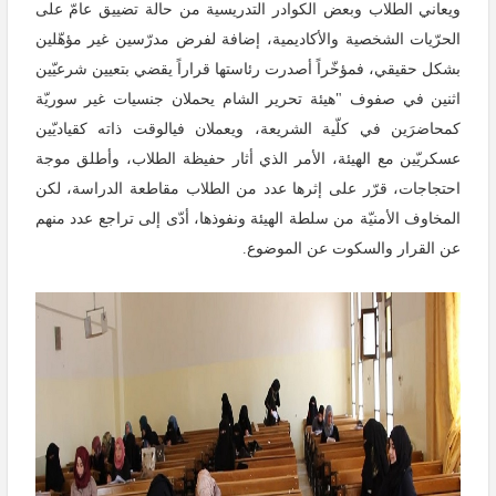
ويعاني الطلاب وبعض الكوادر التدريسية من حالة تضييق عامّ على
الحرّيات الشخصية والأكاديمية، إضافة لفرض مدرّسين غير مؤهّلين
بشكل حقيقي، فمؤخّراً أصدرت رئاستها قراراً يقضي بتعيين شرعيّين
اثنين في صفوف "هيئة تحرير الشام يحملان جنسيات غير سوريّة
كمحاضرَين في كلّية الشريعة، ويعملان في
الوقت ذاته كقياديّين
عسكريّين مع الهيئة، الأمر الذي أثار حفيظة الطلاب، وأطلق موجة
احتجاجات، قرّر على إثرها عدد من الطلاب مقاطعة الدراسة، لكن
المخاوف الأمنيّة من سلطة الهيئة ونفوذها، أدّى إلى تراجع عدد منهم
عن القرار والسكوت عن الموضوع.