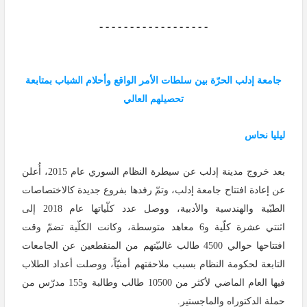
- - - - - - - - - - - - - - - - - -
جامعة إدلب الحرّة بين سلطات الأمر الواقع وأحلام الشباب بمتابعة
تحصيلهم العالي
ليليا نحاس
بعد خروج مدينة إدلب عن سيطرة النظام السوري عام 2015، أُعلن
عن إعادة افتتاح جامعة إدلب، وتمّ رفدها بفروع جديدة كالاختصاصات
الطبّية والهندسية والأدبية، ووصل عدد كلّياتها عام 2018 إلى
اثنتي عشرة كلّية و6 معاهد متوسطة، وكانت الكلّية تضمّ وقت
افتتاحها حوالي 4500 طالب غالبيّتهم من المنقطعين عن الجامعات
التابعة لحكومة النظام بسبب ملاحقتهم أمنيّاً، ووصلت أعداد الطلاب
فيها العام الماضي لأكثر من 10500 طالب وطالبة و155 مدرّس من
حملة الدكتوراه والماجستير.