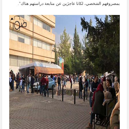
بمصروفهم الشخصي، لكانا عاجزَين عن متابعة دراستهم هناك".