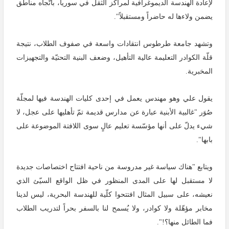
لإعادة الهندسة الديموغرافية لمراكز الثقل في سوريا، باتّجاه مناطق
يضمن ولاءها له حاضراً ومستقبلاً".
وتشهد جامعة طرطوس انتقادات واسعة في صفوف الطلاب، نتيجة
قلّة الكوادر التعليمة عالية التأهيل، وضعف البنية التحتيّة والتجهيزات
المخبرية.
يقول علي وهو مهندس يعمل في إحدى كليات الهندسة فيها لمجلّة
صُوَر "غالبية الأبنية عبارة عن مدارس قديمة تمّ تأهليها على عجل، لا
شيء يدلّ على أنها مؤسّسة تعليم عالٍ سوى اللافتة الموضوعة على
بابها".
ويتابع "هناك سياسة غير مدروسة من ناحية افتتاح اختصاصات جديدة
لا مستقبل لها على المدى المنظور في ظل الواقع السيّئ الذي
نعيشه، على سبيل المثال افتتحوا كلّية للهندسة البحرية، ليس لدينا
مخابر مؤهّلة ولا كوادر، ولا يُسمح لنا بالسفر بحراً لتدريب الطلاب
فما الطائل منها؟!".