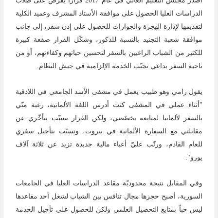
أصدر مجلس التعليم العالي في عام 2017 قراراً يفرض على طلاب
الدراسات العليا الحصول على موافقة الأستاذ المشرف وعميد الكلية
لتقديمها لإدارة الهجرة والجوازات للحصول على إذن سفر، إلى جانب
موافقة شعبة التجنيد بالنسبة للذكور، وشكّل القرار صفعة كبيرة
للكثير من الشباب الراغبين بالسفر لتحسين حياتهم وكفاءتهم، أو من
ناحية السفر بداعي تجنّب الخدمة الإلزامية في جيش النظام.
يقول رامي وهو طبيب يعمل في مشفى الأسد الجامعي في اللاذقية
"أثناء عملي في المشفى كنت أدرس اللغة الألمانية، رغبة منّي
بالسفر لألمانيا لمتابعة تخصّصي، ولكن القرار تسبّب بتأخّري عن
مقابلتي مع السفارة الألمانية في بيروت، وتسبّب بتأجيل سفري
للعام القادم، ورتّب عليّ أعباء مالية جديدة تزيد عن ثلاثة آلاف
يورو".
وفي المقابل نتيجة محدوديّة مقاعد الدراسات العليا في الجامعات
السورية، أصبح حجزها مجال تنافس بين الشباب لشغل أحد مقاعدها
ليس حباً بمتابع التحصيل العلمي ولكن للحصول على تأجيل الخدمة