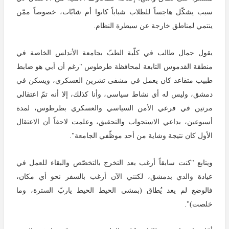
سبب يشكّل هاجساً للطلاب شباباً كانوا أم شابّات، خصوصاً ممّن
ينتمي لمناطق خارجة عن سيطرة النظام.
يقول جمال طالب في كلّية الطبّ بجامعة الأندلس الخاصة في
منطقة القدموس التابعة لمحافظة طرطوس "رغم أن أبي هو ضابط
طبيب متقاعد كان يعمل في مشفى تشرين العسكري، ويسكن في
دمشق، وليس له أي نشاط سياسي، وأنا كذلك، إلا أنه تمّ اعتقالي
مرتين في فرعي الأمن السياسي والعسكري بطرطوس، لمدة
أسبوعين، بداعي الاستجواب والتحقيق، وعلمت لاحقاً أن الاعتقال
الأول كان نتيجة وشاية من أحد موظّفي الجامعة".
ويتابع "كنت سابقاً أرغب بعد التخرج بالتخصّص والبقاء للعمل في
عيادة والدي بدمشق، لكنني الآن أرغب بالسفر نحو أي مكان،
فالوضع لم يعد يُطاق (بمشي الحيط الحيط ياربّ السترة، وما
خلصت)".