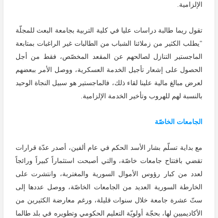
الإلزامية.
تقول ريما طالبة دراسات عليا في كلية التربية بجامعة البعث للمجلّة
"يطلب الكثير من زملائنا الشباب من الطالبات غير الراغبات بمتابعة
الماجستير التنازل لصالحهم عن المقعد المخصّص، فقط من أجل
الحصول على إشعار تأجيل الخدمة العسكرية، ووصل الأمر ببعضهم
لعرض مبالغ مالية علينا لقاء ذلك، فالماجستير هو سبيل النجاة الوحيد
بالنسبة لهم للهروب وتأخير الخدمة الإلزامية.
الجامعات الخاصّة
مع بداية تسلّم بشار الأسد الحكم في عام ألفين، أصدر عدّة قرارات
تقضي بافتتاح جامعات خاصّة، والتي أصبحت استثماراً كبيراً ورائجاً
لعدد من كبار رؤوس الأموال السورية والمغتربة، وانتشرت على
الخارطة السورية العديد من الجامعات الخاصّة، ووصل عددها إلى
ستّ عشرة جامعة خلال سنوات قليلة، ورغم معارضة الكثيرين من
الأكاديميين لها، بحجّة أولويّة التعليم الحكومي وتطويره في بلد طالما