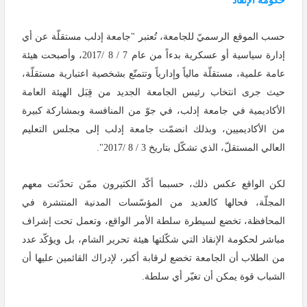
حكومة الإنقاذ
حسب الموقع الرسميّ للجامعة، تُعتبر "جامعة إدلب مستقلّة عن أي
إدارة سياسية أو عسكرية بدءاً من عام 7 / 8 /2017، وأصبحت هيئة
عامة علمية، مستقلّة مالياً وإدارياً وتتمتّع بشخصية اعتبارية مستقلّة،
حيث جرى انتخاب رئيس الجامعة الجديد من قِبَل الهيئة العامة
الأكاديمية في جامعة إدلب، في جوّ من المنافسة وبمشاركة كبيرة
من الأكاديميين، وبذلك انضمّت جامعة إدلب إلى مجلس التعليم
العالي المستقلّ، الذي تشكّل بتاريخ 3 / 8 /2017
".
لكن الواقع عكس ذلك، حسبما أكّد الكثيرون ممّن تحدّثت معهم
المجلّة، فحالها كالعديد من المؤسّسات المدنية المنتشرة في
المحافظة، تخضع لسيطرة سلطة الأمر الواقع، وتعمل تحت إشراف
مباشر لحكومة الإنقاذ التي شكّلتها هيئة تحرير الشام، بل ويؤكّد عدد
من الطلاب أن الجامعة تخضع لرقابة أكبر، لإدراك القائمين عليها أن
الشباب قوة يمكن أن تغيّر أي سلطة.