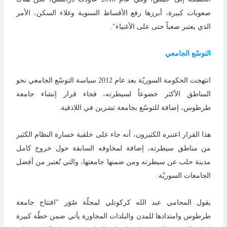
صعوبات كبيرة، أبرزها رفع الأقساط السنوية وغلاء السكن، الأمر
الذي يعتبر صعباً حتى على الأغنياء".
التوسّع الجامعي
انتهجت الحكومة السوريّة بعد عام 2012 سياسة التوسّع الجامعي نحو
المناطق الأكثر خضوعاُ لسيطرته، فجاء قرار إنشاء جامعة
طرطوس، إضافة للتوسّع بجامعة تشرين في اللاذقية.
هذا القرار اعتبره الكثيرون، أنه جاء على خلفية خسارة النظام الكثير
من مناطق سيطرته، إضافة لمخاوفه السابقة حول خروج كامل
مدينة حلب عن سيطرته ومن ضمنها جامعتها، والتي تُعتبر من أفضل
الجامعات السوريّة.
يقول المحامي عبد الله كركوتلي لمجلّة صُوَر "افتتاح جامعة
طرطوس وامتدادها للمدن والبلدات المجاورة يأتي ضمن خطّة كبيرة