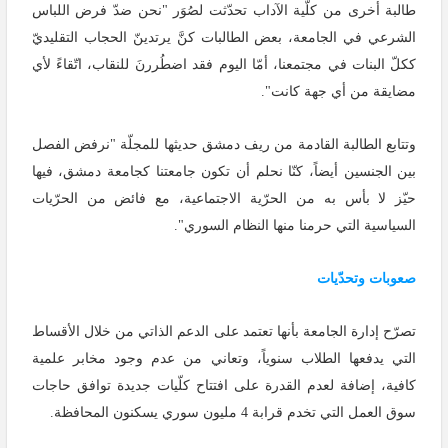
طالبة أخرى من كلّية الآداب تحدّثت لصُوَر "نحن ضدّ فرض اللباس
الشرعي في الجامعة، بعض الطالبات كنَّ يرتدينّ الحجاب التقليديّ
ككلّ البنات في مجتمعنا، أمّا اليوم فقد اضطُررنَ للنقاب، اتّقاءً لأي
مضايقة من أي جهة كانت".
وتتابع الطالبة القادمة من ريف دمشق حديثها للمجلّة "نرفض الفصل
بين الجنسين أيضاً، كنّا نحلم أن تكون جامعتنا كجامعة دمشق، فيها
حيّز لا بأس به من الحرّية الاجتماعية، مع فائض من الحرّيات
السياسية التي حرمنا منها النظام السوري".
صعوبات وتحدّيات
تصرّح إدارة الجامعة بأنها تعتمد على الدعم الذاتي من خلال الأقساط
التي يدفعها الطلاب سنوياً، وتعاني من عدم وجود مخابر علمية
كافية، إضافة لعدم القدرة على افتتاح كلّيات جديدة توافق حاجات
سوق العمل التي تخدم قرابة 4 مليون سوري يسكنون المحافظة.