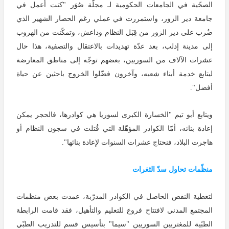
الصحّية في الجامعات الحكومية لـ مجلّة صُوَر "كنت أعمل في
جامعة دير الزور، واستمررت في عملي رغم الحصار الشهير الذي
ضُرب على دير الزور من قِبَل النظام وداعش، وتمكّنت من الهروب
إلى مدينة إدلب، بعد عدّة تهديدات بالاعتقال والتصفية، هذا حال
عشرات الآلاف من السوريين، بعضهم توجّه إلى مناطق المعارضة
ليتابع خدمة أبناء شعبه، وآخرون فضّلوا الخروج باحثين عن حياة
أفضل".
ويتابع أبو تيم "الخسارة الكبرى لسوريا هي كوادرها، فالحجر يمكن
إعادة بنائه، أمّا الكوادر المؤهّلة التي قُتلت في سجون النظام أو
هاجرت البلاد، فنحتاج عشرات السنوات لإعادة بنائها".
منظّمات تحاول سدّ الثغرات
لتغطية النقص الحاصل في الكوادر المدرّبة، عمدت بعض منظمات
المجتمع المدني لافتتاح فروع للتعليم والتأهيل، فقد قامت الرابطة
الطبّية للمغتربين السوريين "سيما" بتأسيس قسم للتدريب الطبّي