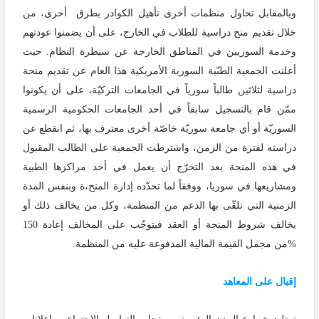
وبالمقابل تحاول منظمات أخرى تأهيل الكوادر بطرق أخرى، من
خلال تقديم منح دراسية للطلاب في الخارج، على أن يضمنوا عودتهم
وخدمة السوريين في المناطق الخارجة عن سيطرة النظام. حيث
أعلنت الجمعية الطبّية السورية الأمريكية هذا العام عن تقديم منحة
دراسية لثلاثين طالباً سورياً في الجامعات التركيّة، على أن يكونوا
ممّن قام بالتسجيل سابقاً في أحد الجامعات الحكومية الرسمية
السوريّة أو أي جامعة سوريّة خاصّة أخرى معترف بها، ثم انقطع عن
دراسته لفترة من الزمن، واشترطت الجمعية على الطالب المقبول
في هذه المنحة بعد التخرّج أن يعمل في أحد مراكزها الطبية
ومشاريعها في سوريا، ووفقاً لما تحدّده إدارة المنح،ة وبنفس المدة
الزمنية التي تلقّى بها الدعم من المنظمة، وكل من يخالف ذلك أو
يخالف شروط المنحة أو العقد فيتوجّب على المخالف إعادة 150
%من مجمل القيمة المالية المدفوعة عليه من المنظمة.
إقبال على المعاهد