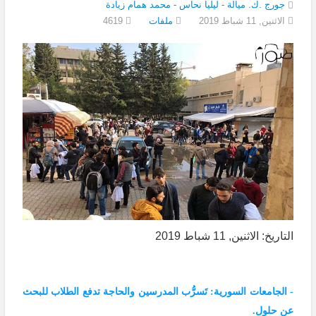
جورج .ك. ميالة - ليليا نحاس - محمد همام زيادة
الاثنين, 11 شباط 2019
4619
ملفات
التاريخ: الاثنين, 11 شباط 2019
- الجامعات السورية: تَسرُّب المدرسين والحاجة تدفع الطلاب للبحث
عن حلول.