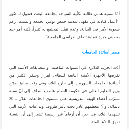
أمّا سمية هناني طالبة بكلّية السياحة بجامعة البعث فتقول لـ صُوَر
"أعمل كنادلة في مقهى بمدينة حمص يومي الجمعة والسبت، رغم
صعوبة الأمر في البداية، وعدم تقبّل المجتمع له كثيراً، لكنه أمر جيد
يعطيني خبرة عملية تضاف لدراسي الجامعية".
مصير أساتذة الجامعات
أدّت الحرب الدائرة في السنوات الماضية، والمضايقات الأمنية التي
تفرضها الأجهزة الأمنية التابعة للنظام، لفرار وسفر الكثير من
أساتذة الجامعات السوريين، إلى خارج البلاد، وفي وقت سابق صرّح
وزير التعليم العالي في حكومة النظام عاطف النداف إلى أنّ نسبة
تسرّب أعضاء الهيئة التدريسية على مستوى الجامعات تقدّر بـ 20
بالمائة، وأنّ معظمهم غادر تحت تأثير ظروف وتداعيات الأزمة التي
تشهدها البلاد، في حين أن أرقاماً غير رسمية تشير إلى أن النسبة
تفوق الـ 40 بالمئة.