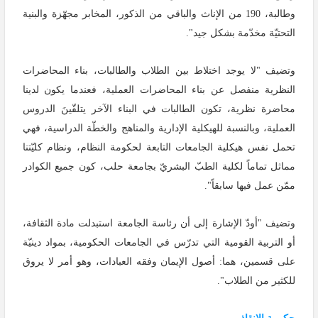
وطالبة، 190 من الإناث والباقي من الذكور، المخابر مجهّزة والبنية
التحتيّة مخدّمة بشكل جيد".
وتضيف "لا يوجد اختلاط بين الطلاب والطالبات، بناء المحاضرات
النظرية منفصل عن بناء المحاضرات العملية، فعندما يكون لدينا
محاضرة نظرية، تكون الطالبات في البناء الآخر يتلقّينَ الدروس
العملية، وبالنسبة للهيكلية الإدارية والمناهج والخطّة الدراسية، فهي
تحمل نفس هيكلية الجامعات التابعة لحكومة النظام، ونظام كليّتنا
مماثل تماماً لكلية الطبّ البشريّ بجامعة حلب، كون جميع الكوادر
ممّن عمل فيها سابقاً".
وتضيف "أودّ الإشارة إلى أن رئاسة الجامعة استبدلت مادة الثقافة،
أو التربية القومية التي تدرّس في الجامعات الحكومية، بمواد دينيّة
على قسمين، هما: أصول الإيمان وفقه العبادات، وهو أمر لا يروق
للكثير من الطلاب".