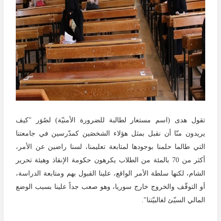
تقول هدى (اسم مستعار لطالبة للضرورة الأمنيّة) لصُوَر "كيف
يريدون منّا أن نقبل بمثل هؤلاء الشخصَين كمدّرسين في جامعتنا
التي طالما حلمنا بوجودها لمتابعة تعليمنا، لسنا راضين عن الأمر،
أكثر من 70 بالمئة من الطلاب يكرهون حكومة الإنقاذ وهيئة تحرير
الشام، لكنها سلطة الأمر الواقع، علينا القبول بهم ومتابعة الدراسة،
أو التوقّف والخروج خارج سوريا، وهو صعب جداً علينا بسبب الوضع
المالي السيّئ لغالبيّتنا".