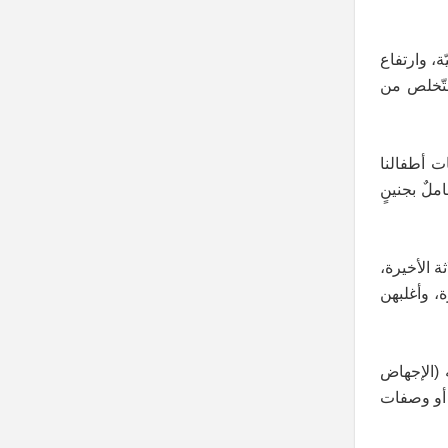
ة، وارتفاع
التّخلص من
ت أطفالنا
لٌ بجنينٍ
 و2019 خاصّة في الشّهور الثّلاثة الأخيرة،
ة، وأغلبهن
 (الإجهاض
ة أو وصفات