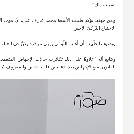
أسباب ذلك".
ومن جهته، يؤكد طبيب الأشعة محمد عارف علي، أنّ موت الأجن
الاجتياح التّركيّ الأخير.
ويضيف الطّبيب أن أغلب اللّواتي يزرن مركزه يكنَّ في الغالب، 
ويتابع أنّه "علاوةٌ على ذلك تكاثرت حالات الإجهاض المتعمد،
القانون يمنع الإجهاض بعد بدء نبض قلب الجنين والمعروف "بـبدء