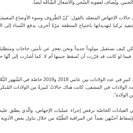
لى حالات الإجهاض المتعمّد بالقول: "إنّ الظّروف وسوء الأوضاع المعيشيّ
فيذ تركيا لتهديداتها باجتياح المنطقة مرّةً أخرى، يدفع النّساء إلى 
 لكن كيف نستقبل مولوداً جديداً ونحن نعجز عن تأمين حاجات ومتطلبا
 لو كانت قد قرّرت أن تُسقط جنينها أم لا. كما أشارت إلى أنّها حام
ويكشف الطّبيب نعسان أحمد في هذا الصّدد عن وجود "فارقٍ كبيرٍ في عدد الولادات بين عامي 2018
دد الولادات في المشفى، كانت هناك حالاتٌ كبيرةٌ من الولادات المُبكر
 الولادة".
في العيادات الخاصّة نرفض إجراء عمليات الإجهاض، والّذي يطلق عليه
لإسقاط أجنّتهن بعيداً عن المراقبة الطّبّيّة من خلال تناول بعض الأدوي