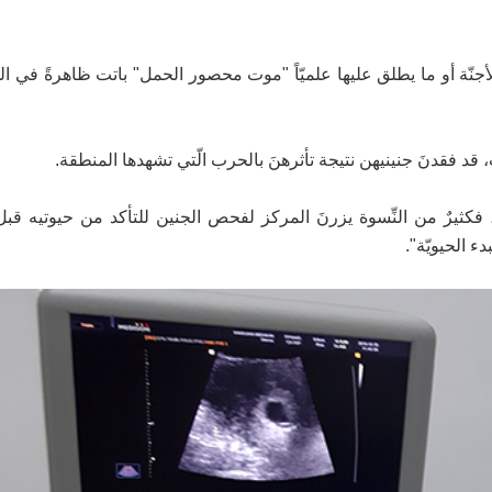
ّة أو ما يطلق عليها علميّاً "موت محصور الحمل" باتت ظاهرةً في ال
قد فقدنَ جنينيهن نتيجة تأثرهنَ بالحرب الّتي تشهدها المنطقة.
 فكثيرٌ من النِّسوة يزرنَ المركز لفحص الجنين للتأكد من حيوتيه قبل
 الحيويّة".