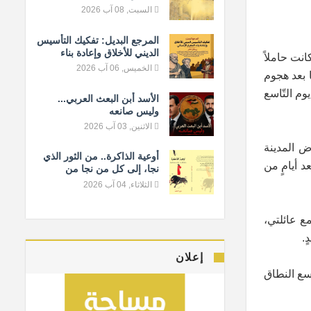
السبت, 08 آب 2026
المرجع البديل: تفكيك التأسيس
الديني للأخلاق وإعادة بناء
انت حاملاً
المعيار الإنساني
الخميس, 06 آب 2026
ا بعد هجوم
وم التّاسع
الأسد أبن البعث العربي...
وليس صانعه
الاثنين, 03 آب 2026
ض المدينة
أوعية الذاكرة.. من الثور الذي
 أيامٍ من
نجا، إلى كل من نجا من
النسيان
الثلاثاء, 04 آب 2026
ع عائلتي،
.
إعلان
ذ الهجوم التركيّ الواسع النطاق