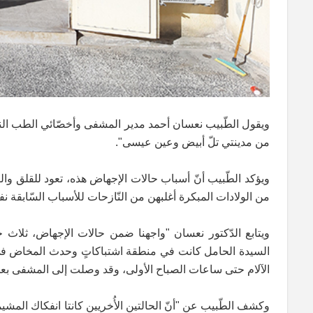
ويقول الطّبيب نعسان أحمد مدير المشفى وأخصّائي الطب النسا
من مدينتي تلّ أبيض وعين عيسى".
من الولادات المبكرة أغلبهن من النّازحات للأسباب السّابقة نف
ويتابع الدّكتور نعسان "واجهنا ضمن حالات الإجهاض، ثلاث حا
السيدة الحامل كانت في منطقة اشتباكاتٍ وحدث المخاض في 
الآلام حتى ساعات الصباح الأولى، وقد وصلت إلى المشفى بعد ذل
وكشف الطّبيب عن "أنّ الحالتين الأُخريين كانتا انفكاك المشيم