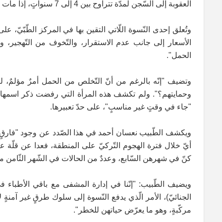
العقوبة إلى السّجن لمدّة تتراوح بين 4 إلى 7 سنواتٍ، إذا مات الجنين. ويُضاف لعقوبة السّجن والأشغال الشّاقّة أيضاً.
وتُعلق إحدى النّسوة اللّاتي التقين بها في المركز الطّبّيّ، ع
الأسعار إلى جانب عدم الاستقرار، والتّخوف من التّهجير، وتن
الحمل".
وتضيف "إنّه بالرغم من أنّ التّخلص من الحمل أمرٌ مؤلمٌ،
وحمايتهم؟". ولم تكشف هذه المرأة التي رفضت ذكر اسمها فيما
"جاء في وقتٍ غير مناسبٍ"، على حدّ تعبيرها.
أيّ خلال فترة الهجوم التّركيّ على المنطقة، فعدا عن قلّة ع
كنّ في شهرهن السّابع، وعددٌ من الحالات في الشّهر الثّامن من
ويضيف الطّبيب: "إنّنا في إدارة المشفى مع باقي الأطباء 
الجنائيّ)، الأمر الّذي يدفع النّسوة إلى سلوك طرقٍ غير آمنةٍ 
مركّبةٍ، وهو ما يعرّض حياتهن للخطر".