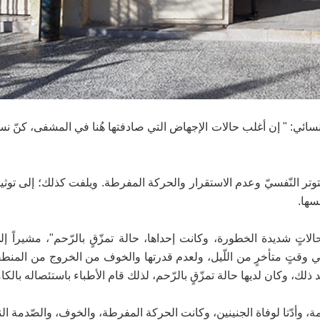
ئي: " إن أغلب حالات الإجهاض التي صادفتها هُنا في المشفى، كنّ نساء
سها.
لاتٍ شديدة الخطورة، وكانت إحداها، حالة تمزّقٍ بالرّحم"، مشيراً إل
وقتٍ متأخرٍ من اللّيل، ولعدم قدرتها والخوف من الخروج من المنط
ك، وكان لديها حالة تمزّقٍ بالرّحم، لذلك قام الأطباء باستئصاله بالكا
ة، وأدّتا لوفاة الجنينين، وكانت الحركة المفرطة، والخوف، والصّدمة ال