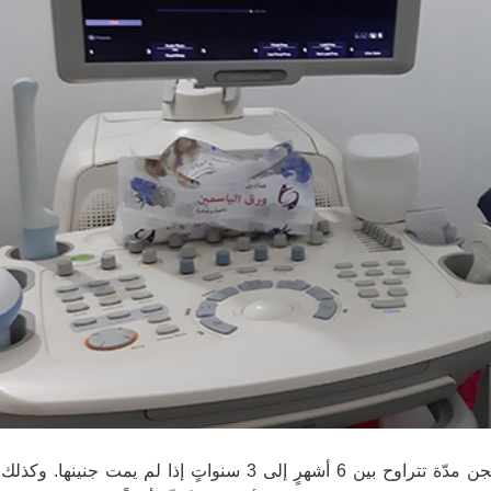
ويعاقب القانون السّوريّ، المرأة التي تُحاول الإجهاض، بالسّجن مدّة تتراوح بين 6 أشهرٍ إلى 3 سنواتٍ إذا 