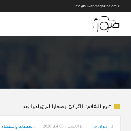
info@suwar-magazine.org
"نبع السّلام" التّركيّ وضحايا لم يُولدوا بعد
رضوان بيزار
الخميس, 05 آذار 2020
تحقيقات واستقصاء