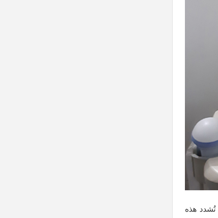
لم يمت جنينها. وكذلك تُشدد هذه