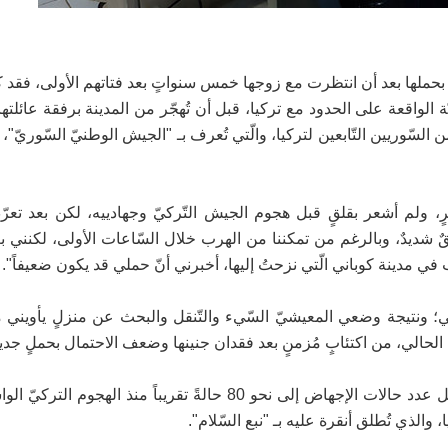
) بحملها بعد أن انتظرت مع زوجها خمس سنواتٍ بعد فتاتهم الأولى، فقد ك
ّة الواقعة على الحدود مع تركيا، قبل أن تُهجّر من المدينة برفقة عائلته
سّوريين التّابعين لتركيا، والّتي تُعرف بـ "الجيش الوطنيّ السّوريّ"، ي
رٍ، ولم أشعر بقلقٍ قبل هجوم الجيش التّركيّ وجهادييه، لكن بعد تعرّ
شديدٌ، وبالرغم من تمكننا من الهرب خلال السّاعات الأولى، لكنني بعد
 مدينة كوباني الّتي نزحتُ إليها، أخبرني أنّ حملي قد يكون ضعيفاً".
؛ ونتيجة وضعي المعيشيّ السّيء والتّنقل والبحث عن منزلٍ يأويني م
لحالي، من اكتئابٍ مُزمنٍ بعد فقدان جنينها وضعف الاحتمال بحملٍ جديدٍ
وبحسب إدارة "مشفى آيكور للتوليد" بمدينة كوباني، فقد وصل عدد حالات الإجهاض إلى نحو 80 حالةً تقريباً من
 والذي تُطلق أنقرة عليه بـ "نبع السّلام".