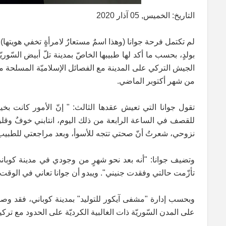
التاريخ: الخميس, 05 آذار 2020
لم تكتمل فرحة جوانا (وهذا اسمٌ مستعارٌ لامرأةٍ تخفي هويتها
بولدٍ، بحسب ما أكد لها طبيبها الخاصّ بمدينة تلّ أبيض السّوري
الجيش التركي على المدينة مع الفصائل الإسلاميّة المسلحة من ال
من شهر أكتوبر الماضي.
تقول جوانا التي تعيش عقدها الثالث: " إنّ الأمور كانت بخي
للقصف في الساعة الرابعة من ذلك اليوم، انتابني خوفٌ وقلقٌ 
نزوحي، شعرتُ أنّ صحتي تتجه للأسوأ، وبعد مراجعتي للطبيب في
وتضيف جوانا: "أنه بعد نحو شهرٍ من وجودي في مدينة كوباني
تأزّمت حالتي وفقدت جنيني". ويبدو أن جوانا تعاني في الوقت ا
على المدن السّوريّة ذات الغالبية الكرديّة على الحدود مع تركيا،