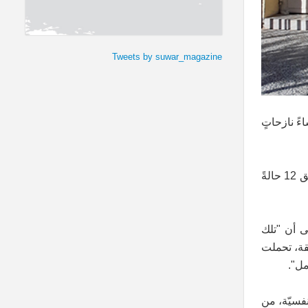
Tweets by suwar_magazine
ً نازحاتٍ
ويؤكد الطّبيب أنّ أسباب حالات الإجهاض هذه، تعود للقلق والتوتر النّفسيّ وعدم الاستقرار والحركة المفرطة. ويلفت كذلك؛ إلى توثيق 12 حالةً
ى أن "تلك
قة، تحملت
مل".
نفسيّة، من