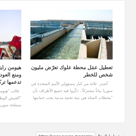
تعطيل عمَل محطة علوك تعرّض مليون
هيومن رايت
شخص للخطر
ومنع العو
تدعمها تركي
أصدر ثلاثة من كبار مسؤولي الأمم المتحدة في
سوريا بياناً مشتركاً ، ذكّروا فيه جميع الأطراف بأن
قالت "هيومن
"محطات المياه هي بنية تحتية مدنية يجب حمايتها
"الجيش الوط
في جميع الأوقات." دعت الأمم المتحدة يوم
مسلحة سورية 
الخميس 15 تموز /يوليو إلى استئناف...
شرقي سوريا، 
المدنيين، ولم 
عملهم في "ال