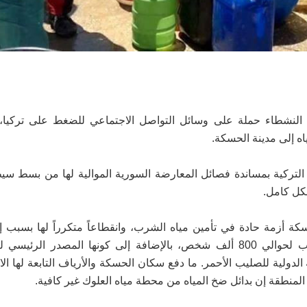
نشطاء حملة على وسائل التواصل الاجتماعي للضغط على تركيا، 
اه إلى مدينة الحسكة.
أول/أكتوبر 2019، تمكّنت القوات التركية بمساندة فصائل المعارضة السورية الموالية لها من بس
كل كامل.
 أزمة حادة في تأمين مياه الشرب، وانقطاعاً متكرراً لها بسبب إغ
محطة "علوك" للمياه التي تُعدّ المصدر الوحيد لمياه الشرب لحوالي 800 ألف شخص، بالإضافة إلى كونها المصدر 
لدولية للصليب الأحمر. ما دفع سكان الحسكة والأرياف التابعة لها الا
لمنطقة إن بدائل ضخ المياه من محطة مياه العلوك غير كافية.