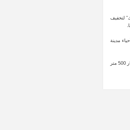
ك" لتخفيف
ياء مدينة
وأضافت " في الفترة المقبلة سيتم تشغيل الـ 25 بئراً المتبقية، استطاعة كل بئر 20 متر مكعب من المياه في الساعة، أي ستضخ الآبار 500 متر