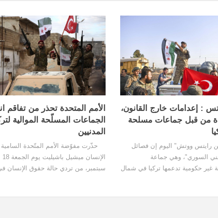
س : إعدامات خارج القانون،
الأمم المتحدة تحذر من تفاقم ان
دة من قبل جماعات مسلحة
الجماعات المسلّحة الموالية لترك
ا
المدنيين
 رايتس ووتش" اليوم إن فصائل
حذّرت مفوّضة الأمم المتّحدة السامية
ني السوري"، وهي جماعة
الإنسا
غير حكومية تدعمها تركيا في شمال
سبتمبر، من تردي حالة حقوق الإنسان ف
نفذت إعدامات خارج القانون بحق
محدّدة من شمال سوريا وشمالي غربها 
تُفسر اختفاء عمال إغاثة أثناء
شرقها، والتي تقع تحت سيطرة القوات ال
منطقة...
والجماعات...