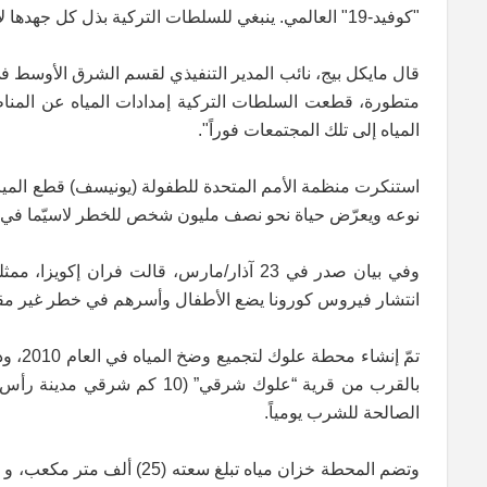
"كوفيد-19" العالمي. ينبغي للسلطات التركية بذل كل جهدها لاستئناف توريد المياه من محطة ضخ المياه في العلوك".
قال مايكل بيج، نائب المدير التنفيذي لقسم الشرق الأوسط 
متطورة، قطعت السلطات التركية إمدادات المياه عن المناط
المياه إلى تلك المجتمعات فوراً".
استنكرت منظمة الأمم المتحدة للطفولة (يونيسف) قطع الميا
نوعه ويعرّض حياة نحو نصف مليون شخص للخطر لاسيّما في ال
وفي بيان صدر في 23 آذار/مارس، قالت فران
انتشار فيروس كورونا يضع الأطفال وأسرهم في خطر غير مق
الصالحة للشرب يومياً.