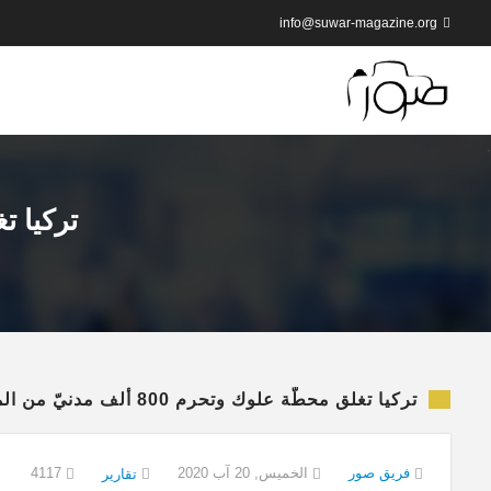
info@suwar-magazine.org
تركيا تغلق م
تركيا تغلق محطّة علوك وتحرم 800 ألف مدنيّ من المياه
فريق صور
الخميس, 20 آب 2020
4117
تقارير