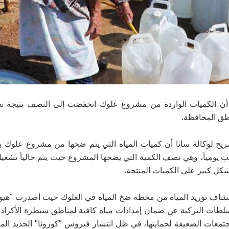
أن الكميات الواردة من مشروع علوك انخفضت إلى النصف نتيجة ت
طق المحافظة.
يح لوكالة سانا أن كميات المياه التي يتم ضخها من مشروع علوك 
 منطقة الحمة تقارب الـ40 ألف متر مكعب يومياً، وهي نصف الكمية التي يضخها المشروع حيث يتم حاليا
ل كبير على الكميات المنتجة.
ستئناف توريد المياه من محطة ضخ المياه في العلوك حيث أصدرت "هي
 "إن تقاعس السلطات التركية عن ضمان إمدادات مياه كافية لمناطق سيطرة الأكر
تمعات الضعيفة لحمايتها، في ظل انتشار فيروس "كورونا" الجديد الم