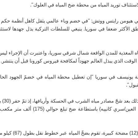
في هيومن رايتس ووتش: "في خضم وباء عالمي يثقل كاهل أنظمة حكم و
ق الأكثر ضعفا في سوريا. ينبغي للسلطات التركية بذل جهدها لاستئ
ه المغذية للمدن الواقعة شمال شرقي سوريا، واعتبرت أن الإجراء ليس
وقت الذي يبذل العالم جهوداً لمكافحة فيروس كورونا قبل أن ينتشر.
 إكويزا، ممثلة يونيسف في سوريا "إن تعطيل محطة المياه في خضمّ الجهود الحا
بول".
تمّ إنشاء محطة علوك ل
بالقرب من قرية “علوك شرقي” (10 كم شرقي مدينة رأس العين/سري كانييه) باستطاع
وتضم المحطة خزان مياه تبلغ سعته (25) ألف متر مكعب، و