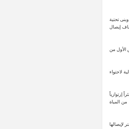
بنى تحتية
ناف إيصال
 الأول من
لية لاحتواء
تجميع وضخ المياه في العام 2010، وذلك بعد شحّ مصادر مياه الشرب في الحسكة وأريافها، إذ تمّ حفر (30) بئراً إرتوازياً
ة ضخ تبلغ حوالي (175) ألف متر مكعب من المياة
 (12) مضخة كبيرة، تقوم بضخّ المياه عبر خطوط نقل بطول (67) كيلو متر لإيصالها