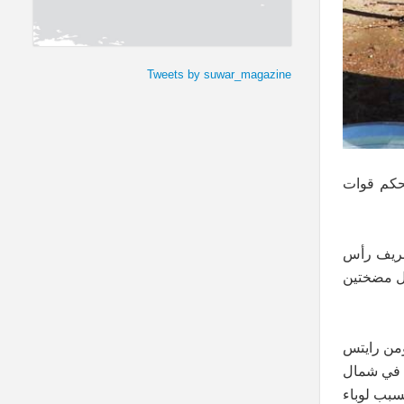
Tweets by suwar_magazine
حكم قوات
بريف رأس
ً تشغيل مضختين
ومن رايتس
اد في شمال
سبب لوباء