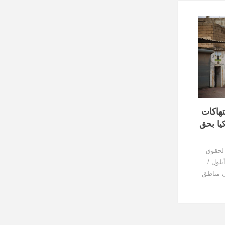
تهاكات
يا بحق
 لحقوق
ن ميشيل باشيليت يوم الجمعة 18 أيلول /
ي مناطق
وشمالي
تركية