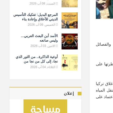
السبت, 08 آب 2026
المرجع البديل: تفكيك التأسيس
الديني للأخلاق وإعادة بناء
المعيار الإنساني
الخميس, 06 آب 2026
الأسد أبن البعث العربي...
وليس صانعه
والفصائل
الاثنين, 03 آب 2026
أوعية الذاكرة.. من الثور الذي
نجا، إلى كل من نجا من
ط سيطرتها على
النسيان
الثلاثاء, 04 آب 2026
لاق تركيا
الرئيسي لنقل المياه
إعلان
عتماد على