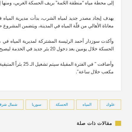
إلى محطة مياه “منطقة الحُمة” بريف الحسكة الغربي، ومنها إ
بهدف إيجاد مصدر جديد لمياه الشرب، بدأت مديرية الميا
معاناة الأهالي من قلّة المياه في المدينة، ويتضمن المشروع حفر50 بئراً في محطة "الحمة" لضخ المياه منها إلى مدينة الحسكة و
وأكدت سوزدار أحمد الرئيسة المشتركة لمديرية المياه في م
الحسكة خلال يومين بعد دخول 20 بئر جديد في الخدمة ليصبح المجموع 25 بئراً وقد تم تشغيل 5 آبار منذ الأول من آب الجاري.
مكعب خلال ساعة".
علوك
المياه
الحسكة
سوريا
شمال شرقي
مقالات ذات صلة