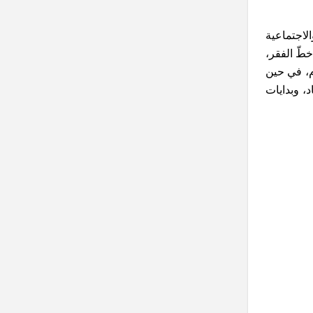
لاجتماعية
خطّ الفقر،
ران في ذلك العام، في حين
، وبدايات