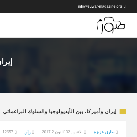
info@suwar-magazine.org
إيرا
إيران وأميركا، بين الأيديولوجيا والسلوك البراغماتي
طارق عزيزة
الاثنين, 02 كانون 2 2017
12657
رأي