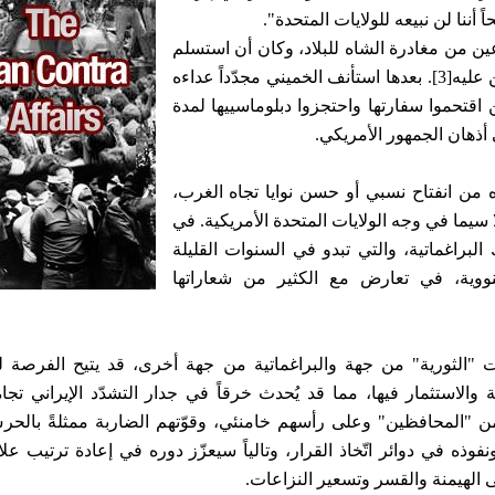
ننا لن نبيعه للولايات المتحدة".
 إلى إيران مطلع شباط 1979، بعد أسبوعين من مغادرة الشاه للبلاد، وكان أن استسلم
 عليه
[3]
. بعدها استأنف الخميني مجدّداً عداءه
ذين اقتحموا سفارتها واحتجزوا دبلوماسييها لمدة
ه من انفتاح نسبي أو حسن نوايا تجاه الغرب،
لا سيما في وجه الولايات المتحدة الأمريكية. في
البراغماتية، والتي تبدو في السنوات القليلة
لنووية، في تعارض مع الكثير من شعاراتها
ات "الثورية" من جهة والبراغماتية من جهة أخرى، قد يتيح الفرصة ل
ية والاستثمار فيها، مما قد يُحدث خرقاً في جدار التشدّد الإيراني تج
ها من "المحافظين" وعلى رأسهم خامنئي، وقوّتهم الضاربة ممثلةً بالحر
ذه في دوائر اتّخاذ القرار، وتالياً سيعزّز دوره في إعادة ترتيب علا
لى الهيمنة والقسر وتسعير النزاعات.