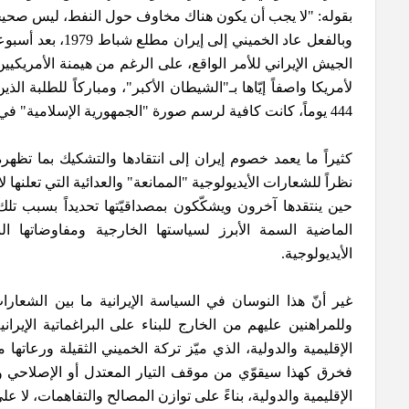
بقوله: "لا يجب أن يكون هناك مخاوف حول النفط، ليس صحيحاً أ
وبالفعل عاد الخميني
الجيش الإيراني للأمر الواقع، على الرغم من هيمنة الأمريكيين
لأمريكا واصفاً إيّاها بـ"الشيطان الأكبر"، ومباركاً للطلبة ال
444 يوماً، كانت كافية لرسم صورة "الجمهورية الإسلامية" في أذهان الجمهور الأمريكي.
كثيراً ما يعمد خصوم إيران إلى انتقادها والتشكيك بما تظهر
نظراً للشعارات الأيديولوجية "الممانعة" والعدائية التي تعلنها 
حين ينتقدها آخرون ويشكّكون بمصداقيّتها تحديداً بسبب تلك 
الماضية السمة الأبرز لسياستها الخارجية ومفاوضاتها ا
الأيديولوجية.
غير أنّ هذا النوسان في السياسة الإيرانية ما بين الشعار
وللمراهنين عليهم من الخارج للبناء على البراغماتية الإيران
الإقليمية والدولية، الذي ميّز تركة الخميني الثقيلة ورعات
فخرق كهذا سيقوّي من موقف التيار المعتدل أو الإصلاحي ونفو
الإقليمية والدولية، بناءً على توازن المصالح والتفاهمات، لا ع