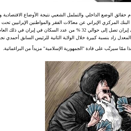
م حقائق الوضع الداخلي والتململ الشعبي نتيجة الأوضاع الاقتصادية وا
البنك المركزي الإيراني عن معدّلات الفقر والمواطنين الإيرانيين تحت 
والتي توقّفت عند العام 2005 م، ذكرت أن معدّلات الفقر في إيران تصل إلى حوالي 32 % من عدد السكان في إي
عدل زاد بنسبة كبيرة خلال الولاية الثانية للرئيس السابق أحمدي نجاد
ذا ممّا سيرتّب على قادة "الجمهورية الإسلامية" مزيداً من البراغماتية.