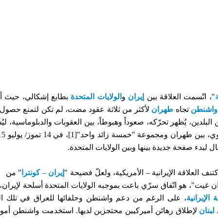
"، اتّسمت العلاقة بين
إيران
و
الولايات المتحدة
بطابع إشكالي، حيث أ
واشنطن
تجاه
طهران
لأكثر من ثلاثة عقود مضت، لم تكن لتمنع حصول 
البلدين، يُظهر تحرّكه، صعوداً وهبوطاً، بين العقوبات والدبلوماسية، لي
لنووي، بين طهران ومجموعة "خمسة زائد واحد"
[1]
 لبدء صفحة جديدة بينها وبين الولايات المتحدة.
كتنف العلاقة الإيرانية – الأمريكية، ولعلّ فضيحة "
إيران – كونترا
" من
ن غيت"، هو اتّفاق سرّي باعت بموجبه الولايات المتحدة أسلحة لإيران،
الإيرانية
، على الرغم من دعم واشنطن وحلفائها للعراق في تلك ا
لبنان
لإطلاق رهائن أميركيين محتجزين لديها. استخدمت واشنطن أمو