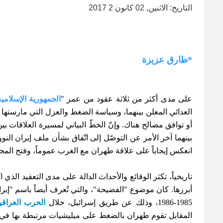
التاريخ: الاثنين, 02 كانون 2 2017
*طارق عزيزة
على مدى أكثر من ثلاثة عقود من عمر "
الجمهورية الإسلامية
العدائي المعلن بينهما، وسياسة الضغط والعزل التي مارستها
أو توافق مصالح هناك. وإنّ الخطّ البياني لمسيرة العلاقات بين 
بينهما آخر الأمر عن التوصّل إلى اتّفاق بشأن ملف إيران ا
انعكس إيجاباً على علاقة طهران مع الغرب عموماً، وفتح المجال
تاريخياً، تكثر الوقائع والأحداث الدالة على مدى التعقيد الذي ا
أبرزها. كان موضوع "الفضيحة"، والتي تُعرف أيضاً باسم "إيرا
1985-1986، وذلك عن طريق إسرائيل، خلال
الحرب العراقية 
المقابل تقوم طهران بالضغط على ميليشيات مرتبطة بها في