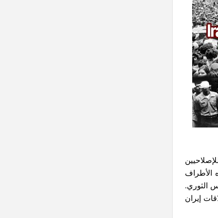
لإصلاحيين
اه الأطراف
س الثوري.
قات إيران