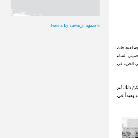
Tweets by suwar_magazine
ات، حيث يعود إلى عام 1963، حين شهدت إيران موجة احتجاجات
لخميني الشاه
لي الحرية في
نّ ذلك لم
بعيداً في