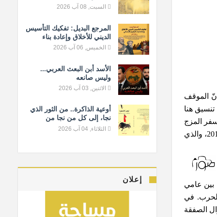
السبت, 08 آب 2026
المرجع البديل: تفكيك التأسيس
الديني للأخلاق وإعادة بناء
المعيار الإنساني
الخميس, 06 آب 2026
الأسد أبن البعث العربي...
وليس صانعه
الاثنين, 03 آب 2026
نّ الموقف
تنسيق هنا
أوعية الذاكرة.. من الثور الذي
نجا، إلى كل من نجا من
ُسفر المزج
النسيان
الثلاثاء, 04 آب 2026
، في 14 تموز/ يوليو 2015، والذي
إعلان
 بين عامي
لحرب. في
ال الصفقة