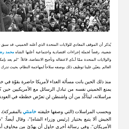
شعبية، رفضاً لجملة إجراءات اقتصادية واجتماعية أعلنها الشاه
محمد رضا
والولايات المتحدة ممّا أـدّى لاعتقاله وتأجيج الانتفاضة، قائلاً: "لم يعد 
العالم. يتعيّن علينا توظيف ذلك بوصفه سلاحاً لمهاجمة النظام، بحيث تدرك
منذ ذلك الحين باتت مسألة العداء لأمريكا حاضرة بقوّة في
يمنع الخميني نفسه من تبادل الرسائل مع الأمريكيين حين 
مراسلاته، ليتأكّد من أن واشنطن لن تعرّض خططه في العودة 
وبحسب المراسلات (التي وصفها خليفته
خامنئي
بالمفبركة)،
الجيش ألا يتبع بختيار [رئيس وزراء الشاه]"، وقال أيضاً
الأمريكان". وفي رسالة أخرى حاول أن يهدّئ من مخاوف أمر