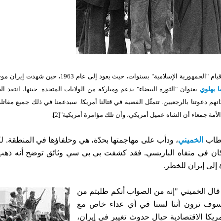
يُذكر أن الموقف المعادي للولايات المتحدة الذي أعلنه الخميني، قد سبق قيام "الجمهورية الإسلامية" بسنو
 بهلوي
بعنوان "الثورة البيضاء" بدعم ومباركة من الولايات المتحدة. حينها، انتقد ا
بإمكانهم دعوتنا بالرجعيين. تتمثّل القضية في قتالنا أمريكا. سيدعمنا في ذلك جميع مقات
 الأمة جمعاء أن الشاه عميل أمريكي، وأن تلك مؤامرة أمريكية"
[2]
.
 خطاب
الخميني
، ودأب على مهاجمتها بحدّة، هي وحلفاؤها في المنطقة. لك
كان في منفاه الباريسي. فقد كشفت بي بي سي وثائق توضح أنه ذهب 
إلى إيران للخطر.
 قال الخميني "إنه من الصواب أنكم طلبتم من
: "سوف ترون أننا لسنا في أي عداء خاص مع
يكا الاقتصادية حيال حدوث تغيير في إيران،