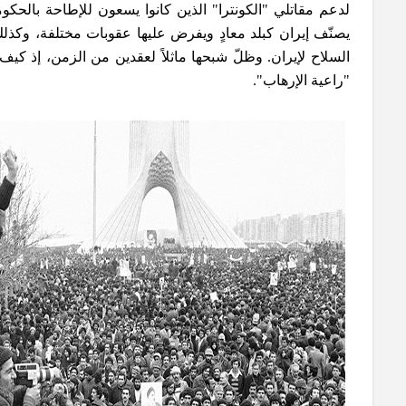
لدعم مقاتلي "الكونترا" الذين كانوا يسعون للإطاحة بالحك
يصنّف إيران كبلد معادٍ ويفرض عليها عقوبات مختلفة، وكذلك
السلاح لإيران. وظلّ شبحها ماثلاً لعقدين من الزمن، إذ كيف 
"راعية الإرهاب".