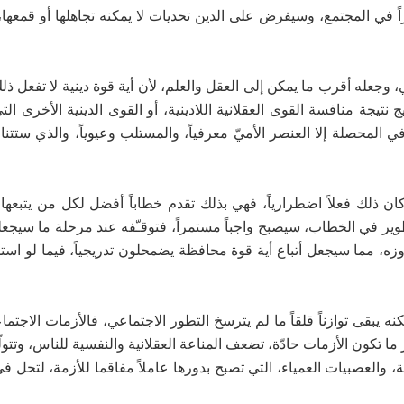
ي المجتمع، وسيفرض على الدين تحديات لا يمكنه تجاهلها أو قمعها،
 وجعله أقرب ما يمكن إلى العقل والعلم، لأن أية قوة دينية لا تفعل ذ
 نتيجة منافسة القوى العقلانية اللادينية، أو القوى الدينية الأخرى ا
 المحصلة إلا العنصر الأميّ معرفياً، والمستلب وعيوياً، والذي ستتن
كان ذلك فعلاً اضطرارياً، فهي بذلك تقدم خطاباً أفضل لكل من يتبعها
طوير في الخطاب، سيصبح واجباً مستمراً، فتوقـّفه عند مرحلة ما سيجعل
وزه، مما سيجعل أتباع أية قوة محافظة يضمحلون تدريجياً، فيما لو است
 يبقى توازناً قلقاً ما لم يترسخ التطور الاجتماعي، فالأزمات الاجتما
 تكون الأزمات حادّة، تضعف المناعة العقلانية والنفسية للناس، وتتولّد
ة، والعصبيات العمياء، التي تصبح بدورها عاملاً مفاقما للأزمة، لتحل 