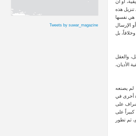
ية، أو أن
تنزيل هذه
 هي نفسها
و الإرسال
Tweets by suwar_magazine
خلافاً، بل
قل، والعقل
ة الأديان،
ن لم يصنعه
وة أخرى في
إشراف على
كبيراً على
، ثم تطور