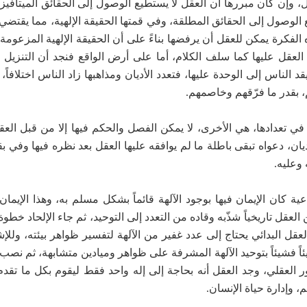
 وإن كان مبررها أن العقل لا يستطيع الوصول إلى الحقائق الميتافيزيق
الوصول إلى الحقائق المطلقة، وفي قمتها الحقيقة الإلهية، مما يقتضي 
لفكرة يمكن للعقل أن يرفضها بناءً على أن الحقيقة الإلهية المزعومة
قل عليها كما سلف الكلام، أما على أرض الواقع فنجد أن التنزيل أ
ناس إلى الوحدة عليها، فتعدد الأديان ومذاهبها زاد الناس اختلافاً، و
م، بقدر ما فرّقهم وخاصمهم.
ة في تعدادها، هي الأخرى، لا يمكن الفصل والحكم فيها إلا من قبل الع
ان، دعواه تبقى باطلة ما لم يوافقه عليها العقل بعد نظره فيها وفي بقي
 وعليه.
عية كان الإيمان فيها بوجود الآلهة قائماً بشكل مسلم به، وهذا الإيما
لعقل تاريخياً شذّبه وقاده من التعدد إلى التوحيد، ثم جاء الإلحاد خط
لعقل البدائي يحتاج إلى عدد غفير من الآلهة لتفسير ظواهر بيئته، ولل
اً فشيئاً بتوحيد الآلهة المشرفة على ظواهر وميادين متشابهة، ثم نصب 
ر العقلي، وجد العقل أنه بحاجة إلى إله واحد فقط ليقوم بكل ما تقدم
، وإدارة حياة الإنسان.