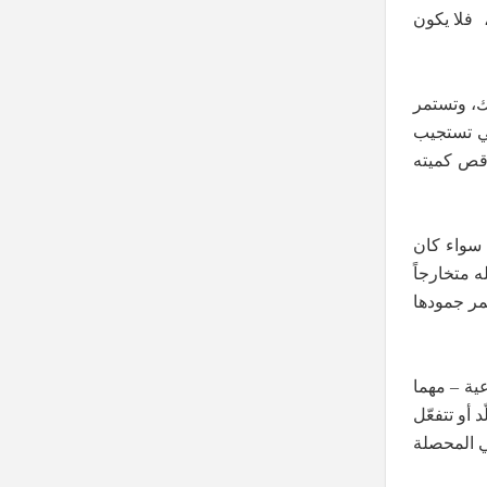
 فلا يكون
لك، وتستمر
لتي تستجيب
اقص كميته
 سواء كان
ه متخارجاً
مر جمودها
عية – مهما
 أو تتفعّل
في المحصلة