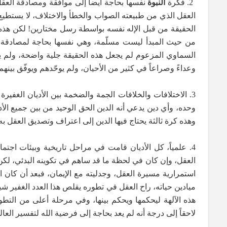
2. فكرة
النبوة
نفسها بحاجة أيضاً إلى موافقة ومصادقة العقل،
العقل الذي من طبيعته الصواب والخطأ والاختلاف، لا يستطيع 
الحقيقة من قبل الإله نفسه بواسطة رسل مختارين! لكن هذه ا
من حيث المبدأ ليست مسلّمة، وهي نفسها بحاجة لمصادقة الع
السماوي المزعوم لم يجعل هذه الحقيقة جلية واضحة، ولم يقد ال
وعداءً وصراعاً في كثير من الأحيان، ولم يوحّدهم ويوفّق بينه
3. الاختلافات والخلافات الجمة والضخمة بين الأديان الغفير
وحده، وأي دين يدعي أنه الدين الحق الوحيد من بين جميع الأدي
وهذه كرة ثالثة يحتاج فيها الدين إلى اعتراف وتصديق العقل به
4. علمياً، كل الأديان قامت في مراحل تاريخية وبيئات اجتما
العقل، وإن كان في لحظة ما قد ساهم في تكوينه البدئي، لكن ا
استمرارية مسيرة العقل، وجدليته مع الإيمان، فبعد أن كان ا
ميادين حياته، راح العقل في تطوره يقلص هذا العدد الغفير شيئ
هذه الآلهة ليحكمها ويحكم بينها، وفي مرحلة أعلى من التطو
لاحقاً إلى درجة أنه لم يعد بحاجة إلى فرضية الله لتفسير العالم