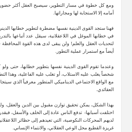
ومع كل خطوة في مسار التطوير، سيصبح العقل أكثر حضوراً ف
أمامه إلا الاستجابة لها ومجاراتها.
فهنا ستجد القوى الدينية نفسها مضطرة لتطوير خطابها الديني،
في خطابها الموغل في اللاعقلانية، سيقل عدد أتباعها بالتدريج
لتحديات العقل والعلم! ولن يبقى لدى هذه القوة المحافظة في
أيضاً مع استمرار عملية التطور.
وعندما تقوم القوى الدينية نفسها بتطوير خطابها، حتى ولو 
شخصاً يغلب عليه الاستلاب، أو تغلب عليه الفاعلية، وهذا الت
مع الواقع الاجتماعي الديناميكي المتطور معرفياً الذي سيتجا
العقائدي.
بهذا الشكل، يمكن تحقيق توازن مقبول بين الدين والعقل، ولكنه
اختلفت أسبابها- تدفع الناس عادة إلى الخلف والأسفل، فبقدر ما
لديهم المحركات النكوصية، التي تعيدهم إلى حظائر اللاعقلاني
غريزة القطيع محل الوعي العقلاني، والانتماء الإنساني.