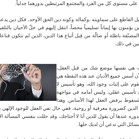
على مستوى كل من الفرد والمجتمع المرتبطين بدورهما جدلياً.
يل القاطع على سماويته ،وكماله وكونه دين الحق الأوحد، فكل دين يدع
يؤمنون بها إيماناً تسليمياً محضاً، انتقل إليهم في جلّ الأحيان بالتل
مصنّفة باطلة أو ضالّة من قِبل أتباع هذا الدين، الذين لم تتكون قناعات
نين في ذلك.
ن- هي نفسها موضع شك من قبل العقل،
لأن أسس جميع الأديان عند هذه النقطة هي
قوم على إثبات وجود الله، وهو تأسيس لا
بدون تأسيس عقلي، وليس أمامه في مواجهة
السقوط برفض العقل لهذا الأساس. وهذا
ى الدين كضرورة معرفية أو روحية، ففي حال نفي العقل للوجود الإلهي ي
دوره عندها أن يقول للدين أنا لا أحتاجك، وقد حللت بنفسي المسألة ال
سائل التي تدعي أن لديك حلها.