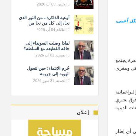
الاثنين, 03 آب 2026
أوعية الذاكرة.. من الثور الذي
شكل أعمى،
نجا، إلى كل من نجا من
النسيان
الثلاثاء, 04 آب 2026
لماذا وصلت السويداء إلى
حافة القطيعة مع السلطة؟
السبت, 01 آب 2026
هرة يجتمع
عنى ومغزى
جُرم الانتماء: حين تتحول
الهوية إلى جريمة
الجمعة, 31 تموز 2026
براغماتية
 فوق بشري
ات الدينية
إعلان
ي أي إطار