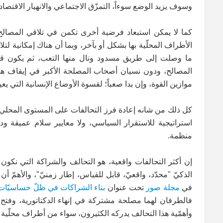
وسوف يزيد الوضع سوءاً، التمزّق الاجتماعي والانهيار الاقتص
كما لا يمكن استبعاد فرضية أخرى تكمن في تلاقي المصالح ا
الأطراف المحلّية بها بشكل أو بآخر، وبما أن هناك إمكانية لت
ما وصلت إلى طريق مسدود ونال منها التعب، ثم يكون قر
المصالح، ودون نسيان أصحاب المصلحة الأكبر في إيقاف هذه ا
موازين القوة، وإن بدا صعباً؛ لقسوة الأوضاع الإنسانية التي 
كل ذلك من شانه إعادة فرز التحالفات على المستوى المحلي و
استراتيجية للاستقرار السياسي، ولا معايير سلام عميقة و
منظمة.
إن أكثر التحالفات واقعية، هو التحالف والشراكة التي نكون فيه
الذكيّ "محدّد، واقعيّ، قابل للقياس، إطار زمنيّ"، والأهمّ أ
في
مجلة صور
تحت عنوان
بناء الشراكات في ظلّ حساسيّات
فالطرفان لهما مصلحة مشتركة في إنهاء الدكتاتورية، وفتح 
وأهمّية هذا التحالف يدركه الكثيرون، سواء من أطراف محلّية أ