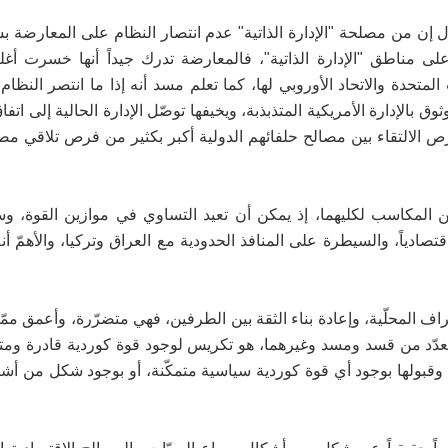
 إن من مصلحة "الإدارة الذاتية" عدم انتصار النظام على المعارضة 
مناطق "الإدارة الذاتية"، فالمعارضة تدرك جيداً أنها خسرت أغ
 المتحدة والاتحاد الأوروبي لها، كما تعلم مسد أنه إذا ما انتصر النظا
ق بالإدارة الأمريكية المتذبذبة، ويخيفها توصّل الإدارة الحالية إلى اتفا
فرص الالتقاء بين مصالح حلفائهم الدولية أكبر بكثير من فرص تلاقي مص
المكاسب لكليهما، إذ يمكن أن تعيد التساوي في موازين القوة، وس
مفيدة اقتصادياً، والسيطرة على المنافذ الحدودية مع العراق وتركيا، والأهمّ
أطراف المحلّية، وإعادة بناء الثقة بين الطرفين، فهي متضرّرة، وأعمق ممّ
المتعدّد من قسد ومسد وغيرهما، هو تكريس لوجود قوة كوردية قادرة ومتمكّ
د، وقبولها بوجود أي قوة كوردية سياسية متمكّنة، أو بوجود شكل من أش