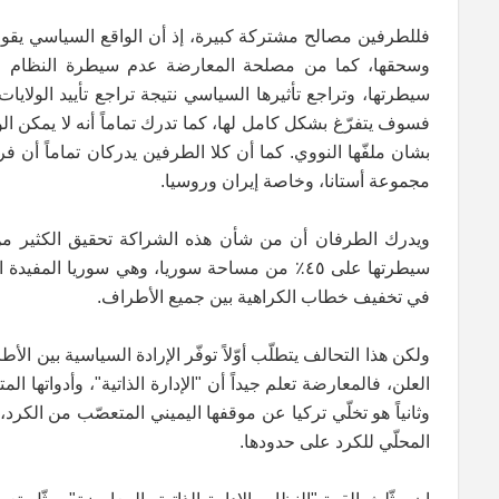
فللطرفين مصالح مشتركة كبيرة، إذ أن الواقع السياسي يقول
وسحقها، كما من مصلحة المعارضة عدم سيطرة النظام على 
سيطرتها، وتراجع تأثيرها السياسي نتيجة تراجع تأييد الولايات
فسوف يتفرّغ بشكل كامل لها، كما تدرك تماماً أنه لا يمكن الوثو
بشان ملفّها النووي. كما أن كلا الطرفين يدركان تماماً أن 
مجموعة أستانا، وخاصة إيران وروسيا.
ويدرك الطرفان أن من شأن هذه الشراكة تحقيق الكثير من 
سيطرتها على ٤٥٪ من مساحة سوريا، وهي سوريا ال
في تخفيف خطاب الكراهية بين جميع الأطراف.
ولكن هذا التحالف يتطلّب أوّلاً توفّر الإرادة السياسية بين ال
العلن، فالمعارضة تعلم جيداً أن "الإدارة الذاتية"، وأدواتها 
وثانياً هو تخلّي تركيا عن موقفها اليميني المتعصّب من الكر
المحلّي للكرد على حدودها.