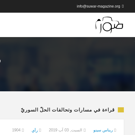
info@suwar-magazine.org
ق
قراءة في مسارات وتحالفات الحلّ السوريّ
ريناس سينو
السبت, 03 آب 2019
1904
رأي