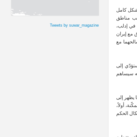
بشكل كامل
لب مناطق
Tweets by suwar_magazine
م في إدلب،
ق مع إيران
الحهما مع
تؤدّي إلى
 أنه سيساهم
ا يظهر إلى
نة، أولاً،
كال الحكم