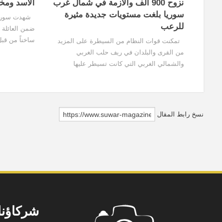
نزوح 900 ألف والأزمة في شمال غرب
الأسد ومخل
سوريا بلغت مستويات جديدة مثيرة
شهدت سوريا ف
للرعب
ضمن العائلة 
ساخناً من قبل
تمكنت قوات النظام من السيطرة على المزيد
ومخلوف اللتي
من القرى والبلدان في ريف حلب الغربي
المحكومين الس
والشمالي الغربي التي كانت تسيطر عليها
تماسكاً...
المعارضة المسلحة وسط قصف بري وجوي روسي
مكثف وفق ما أفاد المرصد السوري لحقوق
الإنسان، بينما يتوجه آلاف المدنيين...
نسخ رابط المقال
شركاؤنا