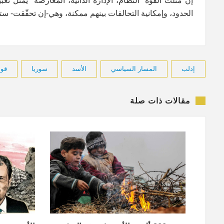
إن مثّلث القوة "النظام، الإدارة الذاتية، المعارضة" يمثّل ت
الحدود، وإمكانية التحالفات بينهم ممكنة، وهي-إن تحقّقت- ستح
إدلب
المسار السياسي
الأسد
سوريا
قوا
مقالات ذات صلة