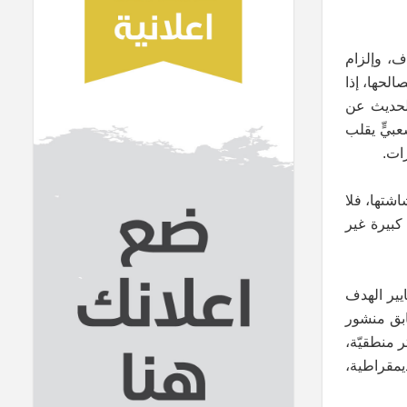
ف، وإلزام
الحها، إذا
لحديث عن
بيٍّ يقلب
رات.
شتها، فلا
كبيرة غير
ايير الهدف
سابق منشور
ر منطقيّة،
يمقراطية،