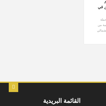
م
ق في
ملة
مة من
لشمالي
فعية
النظام
القائمة البريدية