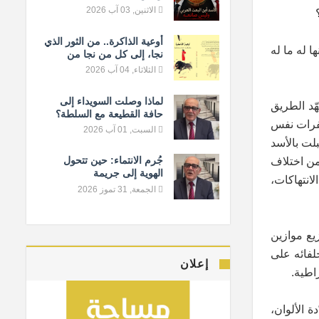
الاثنين, 03 آب 2026
أوعية الذاكرة.. من الثور الذي
ا له ما له
نجا، إلى كل من نجا من
النسيان
الثلاثاء, 04 آب 2026
لماذا وصلت السويداء إلى
ّد الطريق
حافة القطيعة مع السلطة؟
لفرات نفس
السبت, 01 آب 2026
بلت بالأسد
جُرم الانتماء: حين تتحول
من اختلاف
الهوية إلى جريمة
لانتهاكات،
الجمعة, 31 تموز 2026
يع موازين
حلفائه على
إعلان
اطية.
متعدّدة الألوان،