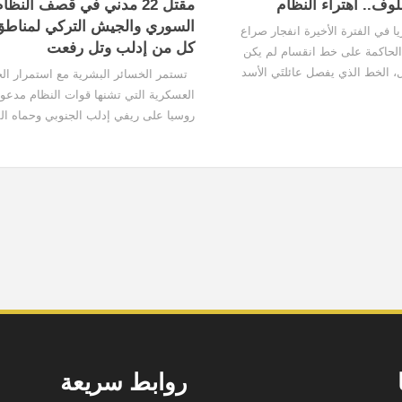
وف.. اهتراء النظام
مقتل 22 مدني في قصف النظا
السوري والجيش التركي لمناط
ي الفترة الأخيرة انفجار صراع
كل من إدلب وتل رفعت
الحاكمة على خط انقسام لم يكن
، الخط الذي يفصل عائلتَي الأسد
تستمر الخسائر البشرية مع استمرار الح
ن تعتبران عائلة واحدة من منظور
العسكرية التي تشنها قوات النظام مدعو
وريين. وقد أثبتت العائلتان
روسيا على ريفي إدلب الجنوبي وحماه ا
منذ ما يقارب السنة في حين قصفت المد
التركية مدينة تل رفعت. قصفت طائرات 
السوري الحربية...
روابط سريعة