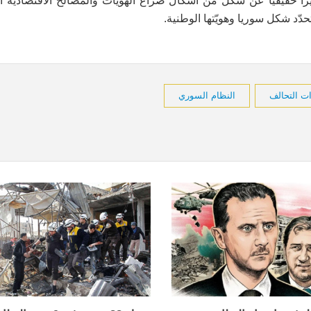
عبيراً حقيقياً عن شكل من أشكال صراع الهويّات والمصالح الاقتصادية ا
دّد شكل سوريا وهويّتها الوطنية.
ت التحالف
النظام السوري