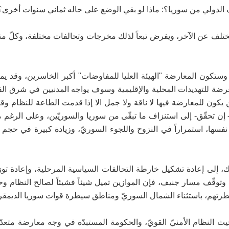
ف الدولي من سوريا؟: ماذا لو بقي الوضع على حاله ثماني سنوات أخرى؟
، يختلف عن الآخر، ويفرض تبعاً لذلك مخرجات وتحالفات مختلفة، وكلّ منه
ستكون المعارضة "الهيئة العليا للمفاوضات" أكبر الخاسرين، وقد يمه
 عرضة للتهديدات المحلية والإقليمية وسوف يواجه المدنيين في شرق ا
 يكون للمعارضة فيها لا ناقة ولا جمل الا إذا قدمت الطاعة للنظام وق
 إن تحقّق- إلى استنزاف ما تبقّى من سوريا والسوريّين، وعلى الرغم 
 نفسها، استمراراً في النزوح واللجوء السوريّ، وزيادة كبيرة في حجم ا
ك، إلى إعادة تشكيل خارطة التحالفات السياسية المرحلية، وإعادة توز
ا وتوقّف مسار جنيف، فإن الموازين تميل شيئاً فشيئاً لصالح النظام و
رتهم، باستثناء الشمال السوريّ ومناطق سيطرة قوات سوريا الديمقر
تمرار الميلان سيؤدّي إلى إعادتنا إلى ما قبل ٢٠١١، حيث النظام الأمنيّ القويّ، والحكومة المستبدّة في وجه معارضة 