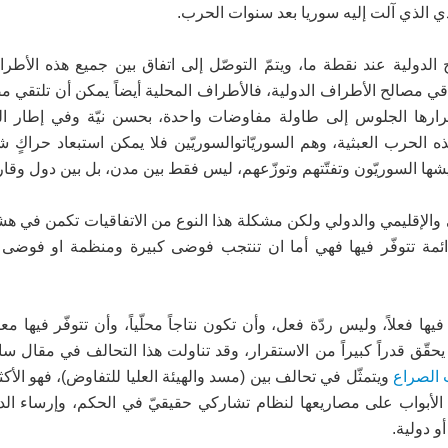
ادي الذي آلت إليه سوريا بعد سنوات الحرب.
لدولية عند نقطة ما، ويتمّ التوصّل إلى اتفاق بين جميع هذه الأطرا
لاقي مصالح الأطراف الدولية، فالأطراف المحلية أيضاً يمكن أن تلتقي مص
ارها الجلوس إلى طاولة مفاوضات واحدة، بحسن نيّة وفي إطار ا
لحرب العبثية، وهم السوريّاتوالسوريّين فلا يمكن استبعاد حراكٍ شع
يعيشها السوريّون وتفتّتهم وتوزّعهم، ليس فقط بين مدن، بل بين دول وقا
الإقليمي والدولي ولكن مشكلة هذا النوع من الاتفاقيات تكمن في هشا
دائمة تتوفّر فيها فهي أما ان تنتجب فوضى كبيرة ومنظمة او فوضى 
ا فعلاً، وليس ردّة فعل، وأن تكون نتاجاً محلّياً، وأن تتوفّر فيها مع
ن يحقّق قدراً كبيراً من الاستقرار، وقد تناولت هذا التحالف في مقال 
 الصراع
ويتمثّل في تحالف بين (مسد والهيئة العليا للتفاوض)، فهو الأكث
الأبواب على مصاريعها لنظام تشاركي حقيقيّ في الحكم، وإرساء الد
و دولية.