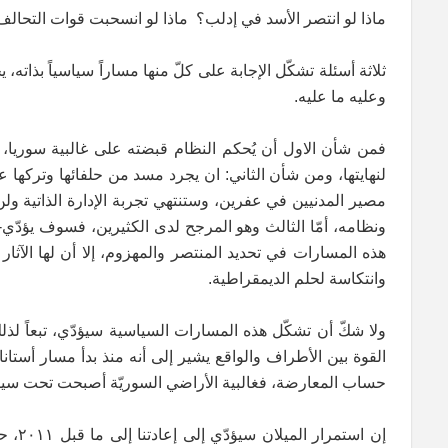
ماذا لو انتصر الأسد في إدلب؟ ماذا لو انسحبت قوات التحال
ثلاثة أسئلة تشكّل الإجابة على كلّ منها مساراً سياسياً بذاته
وعليه ما عليه.
فمن شأن الاول أن يُحكم النظام قبضته على غالبية سوريا، و
لنهايتها، ومن شأن الثاني: ان يجرد مسد من حلفائها وتركها
مصير المدنيين في عفرين، وستنتهي تجربة الإدارة الذاتية ولن
ونظامه، أمّا الثالث وهو المرجح لدى الكثيرين، فسوف يؤدّي-
هذه المسارات في تحديد المنتصر والمهزوم، إلا أن لها الآثار
وانتكاسة لحلم الديمقراطية.
ولا شكّ أن تشكّل هذه المسارات السياسية سيؤدّي، تبعاً لذل
القوة بين الأطراف والواقع يشير إلى أنه منذ بدأ مسار أستان
حساب المعارضة، فغالبية الأراضي السوريّة أصبحت تحت سيط
إن اس