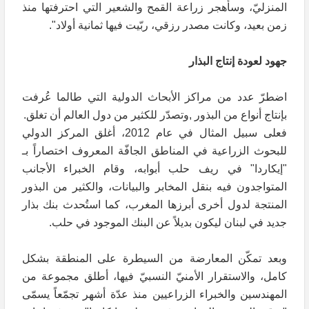
المنزليّ، وسأهجر زراعة القمح والشعير التي احترفتها منذ
زمن بعيد، وكانت مصدر رزقي، ربّيت فيها ثمانية أولاد".
جهود لعودة إنتاج البذار
اضطرّ عدد من مراكز الأبحاث الدولية التي طالما عُرفت
بإنتاج أنواع من البذور ,وتصدّر للكثير من دول العالم أن تغلق.
فعلى سبيل المثال في عام 2012، أغلق المركز الدولي
للبحوث الزراعية في المناطق الجافّة المعروف اختصاراً بـ
"إيكاردا" في ريف حلب أبوابه، وقام الخبراء الأجانب
المتواجدون فيه بنقل المخابر والبيانات، والكثير من البذور
المنتجة لدول أخرى أبرزها المغرب، كما استُحدث بنك بذار
جديد في لبنان ليكون بديلاً عن البنك الموجود في حلب.
وبعد تمكّن المعارضة من السيطرة على المنطقة بشكل
كامل، والاستقرار الأمنيّ النسبيّ فيها، أطلق مجموعة من
المهندسين والخبراء الزراعيين منذ عدّة أشهر تجمّعاً يسمّى