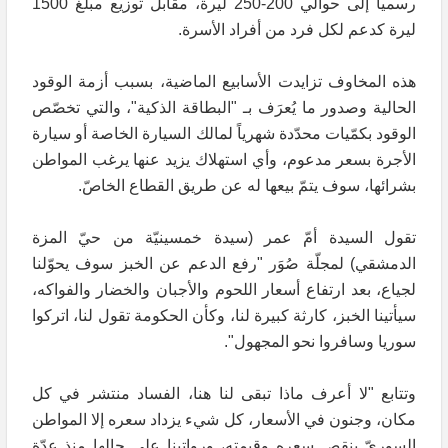
رسمياً إلى حوالي 200-250 ليرة، مقابل توزيع مبلغ 1500
ليرة كدعم لكل فرد من أفراد الأسرة.
هذه المخاوف تزايدت الأسابيع الماضية، بسبب أزمة الوقود
الحالية وصدور ما يُعرَف بـ "البطاقة الذكية"، والتي تخصّص
الوقود بكمّيات محدّدة شهرياً لمالك السيارة الخاصة أو سيارة
الأجرة بسعر مدعوم، وأي استهلاك يزيد عنها يرغب المواطن
بشرائها، سوف يتمّ بيعها له عن طريق القطاع الخاصّ.
تقول السيدة أمّ عمر (سيدة خمسينيّة من حيّ المزة
الدمشقي) لمجلّة صُوَر "رفع الدعم عن الخبز سوف يحوّلنا
لجياع، بعد ارتفاع أسعار اللحوم والأجبان والخضار والفواكه،
سيأتينا الخبز، كارثة كبيرة لنا، وكأن الحكومة تقول لنا، اتركوا
سوريا وسافروا نحو المجهول".
وتتابع "لا أعرف ماذا تبقى لنا هنا، الفساد منتشر في كل
مكان، وجنون في الأسعار، كل شيء يزداد سعره إلا المواطن
السوريّ ينقص سعره وقيمته، ورواتبنا على حالها منذ عدّة