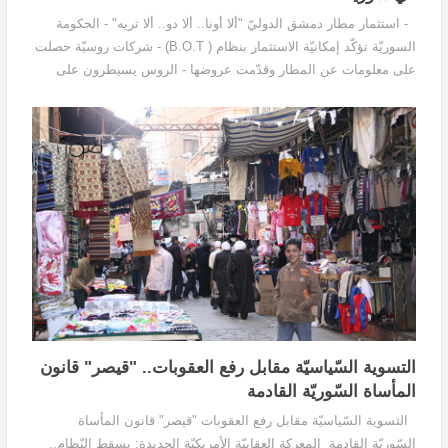
- استثمار مطار دمشق الدوليّ "ألا أونا.. ألا دو.. ألا تريه" - الحكومة
السوريّة تؤكّد إمكانيّة الاستثمار بنظام ( B.O.T) - شركات روسيّة حصلت
على معلومات عن المطار وقدّمت عروضها - الروس يسيطرون على
ميناء طرطوس - تحدّيات السوريّين في...
التسوية السّياسيّة مقابل رفع العقوبات.. "قيصر" قانون
المأساة السّوريّة القادمة
التسوية السّياسيّة مقابل رفع العقوبات "قيصر" قانون المأساة
السّوريّة القادمة المعركة العقابيّة الأمريكيّة الجديدة: يسقط النّظام..