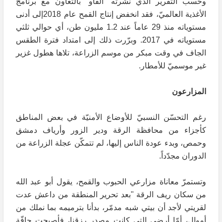
وحسب التقرير الذي نشرته "الفاو" بالتعاون مع برنامج
الأغذية العالميّ، فقد انخفض إنتاج القمح عام 2018إلى أدنى
مستوياته منذ 29 عاماً عند 1.2 مليون طن، أي حوالي ثلثي
مستوياته في 2017. وبرّرت ذلك إلى امتداد فترة الطقس
الجاف في وقت مبكر من موسم الزراعة، تلاها هطول غزير
غير موسميّ للأمطار.
المزارعون
رغم التحسّن النسبيّ للأوضاع الأمنيّة في بعض المناطق
كأجزاء من محافظة الرقة ودير الزور وأرياف دمشق
وحمص، وبدء عودة الناس إليها، لم تتمكّن عجلة الزراعة من
الدوران مجدّداً.
وتستمرّ معاناة مزارعي الحبوب والقمح، يقول أبو عبد الله
من سكان ريف الرقة "بعد تحرير المنطقة من داعش عدت
لقريتي لأجد أن بيتي شبه مدمّر، بدأنا بترميمه بما نملك من
أموال، أمّا أرضي التي كانت مصدر رزقنا، فأصبحت جافّة