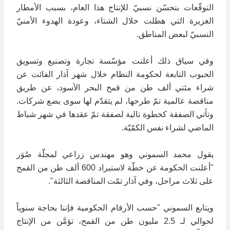
التوقّعات بتحسّن نسبيّ للإنتاج هذا العام، بسبب الأمطار
الغزيرة التي هطلت خلال الشتاء، وعودة الهدوء الأمنيّ
النسبيّ لبعض المناطق.
وفي سياق ذلك أعلنت مؤسّسة تجارة وتصنيع وتسويق
الحبوب التابعة لحكومة النظام خلال شهر آذار الفائت عن
شراء مئتي ألف طن من قمح البحر الأسود، عن طريق
مناقصة عالمية تمّ طرحها، لم يتقدّم لها سوى بضع شركات.
وتأتي الصفقة كخطوة تالية لصفقة تمّ عقدها في شهر شباط
الماضي لشراء نفس الكمّيّة.
يقول محمد السموني وهو مهندس زراعي لمجلّة صُوَر
"أعلنت الحكومة عن خطّة لاستيراد 600 ألف طن من القمح
على ثلاث مراحل، وفي آذار تمّت المناقصة الثالثة".
ويتابع السموني "حسب الأرقام الحكومية فإننا بحاجة سنوياً
لحوالي لـ 2.5 مليون طن من القمح، تؤمَّن من الإنتاج