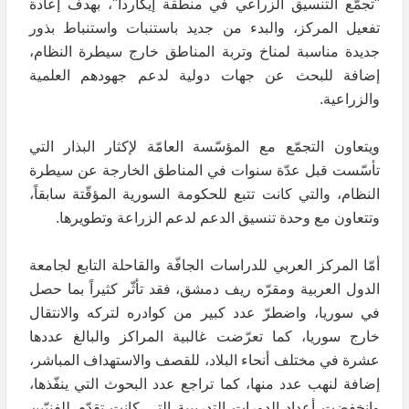
"تجمّع التنسيق الزراعي في منطقة إيكاردا"، بهدف إعادة
تفعيل المركز، والبدء من جديد باستنبات واستنباط بذور
جديدة مناسبة لمناخ وتربة المناطق خارج سيطرة النظام،
إضافة للبحث عن جهات دولية لدعم جهودهم العلمية
والزراعية.
ويتعاون التجمّع مع المؤسّسة العامّة لإكثار البذار التي
تأسّست قبل عدّة سنوات في المناطق الخارجة عن سيطرة
النظام، والتي كانت تتبع للحكومة السورية المؤقّتة سابقاً،
وتتعاون مع وحدة تنسيق الدعم لدعم الزراعة وتطويرها.
أمّا المركز العربي للدراسات الجافّة والقاحلة التابع لجامعة
الدول العربية ومقرّه ريف دمشق، فقد تأثّر كثيراً بما حصل
في سوريا، واضطرّ عدد كبير من كوادره لتركه والانتقال
خارج سوريا، كما تعرّضت غالبية المراكز والبالغ عددها
عشرة في مختلف أنحاء البلاد، للقصف والاستهداف المباشر،
إضافة لنهب عدد منها، كما تراجع عدد البحوث التي ينفّذها،
وانخفضت أعداد الدورات التدريبية التي كانت تقدّم للفنيّين