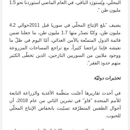
المحلّي، ويُستورَد الباقي، في العام الماضي استوردنا نحو 1.5
مليون طن ".
يضيف "بلغ الإنتاج المحلّي في سوريا قبل 2011حوالي 4.2
مليون طن، وكنّا نصدّر منها 1.7 مليون طن، ما جعلنا ضمن
قائمة الدول المتمتّعة بالأمن الغذائي، أمّا اليوم في ظلّ ما
نعيشه فإننا تراجعنا كثيراً، مع تراجع المساحات المزروعة
ووجود ملايين من السوريين النازحين، الذين تخطّى الكثير
منهم حدود الفقر".
تحذيرات دوليّة
في أحدث تقاريرها أعلنت منظّمة الأغذية والزراعة التابعة
للأمم المتحدة "فاو" في تشرين الثاني من عام 2018، أن
أحوال الطقس المتطرّفة تسبّبت بانخفاض الإنتاج المحلّي
للحبوب.