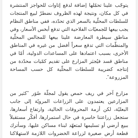
يتوجّب علينا تحمّلها إضافة لدفع إتاوات للحواجز المنتشرة
في كل مكان، ونتيجة لهذه الظروف نضطرّ لبيع المنتجات
للسلطات المحلّية بالسعر الذي تحدّده، ففي مناطق النظام
يجب بيعها للجمعيّات الفلاحية التي تدفع أبخس الأسعار، وفي
مناطق سيطرة المعارضة علينا بيعها للمجالس المحلّية
والمنظّمات التي تدفع سعراً أفضل من غيره في المناطق
الأخرى، بسبب اعتمادها على المساعدات الدولية، أمّا في
مناطق قسد فيُجبَر المزارع على تقديم كمّيات محدّدة من
إنتاجه كضريبة للسلطات المحلّية كل حسب المساحة
المزروعة".
مزارع آخر في ريف حمص يقول لمجلّة صُوَر "كثير من
المزارعين يعتمدون على الزراعات المرويّة إلى جانب
البعليّة، لكن أزمة المحروقات الحالية، وارتفاع أسعارها،
ستجعل زراعتنا خاسرة في حال استمرارها، أفكّر مستقبلاً
ببيع أرضي أو تسليمها لمتعهّد لبناء مساكن عليها، وسأترك
قطعة أرض صغيرة لزراعة الخضروات اللازمة لاستهلاكنا