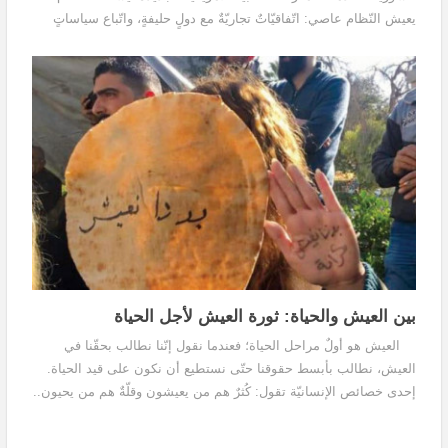
يعيش النّظام عاصي: اتّفاقيّاتٌ تجاريّةٌ مع دولٍ حليفةٍ، واتّباع سياساتٍ
حمائيّةٍ خبيرٌ...
بين العيش والحياة: ثورة العيش لأجل الحياة
العيش هو أولٌ مراحل الحياة؛ فعندما نقول إنّنا نطالب بحقّنا في
العيش، نطالب بأبسط حقوقنا حتّى نستطيع أن نكون على قيد الحياة.
إحدى خصائص الإنسانيّة تقول: كُثرٌ هم من يعيشون وقلّةٌ هم من يحيون..
كأولئك اللّذين تركوا بصمتهم...