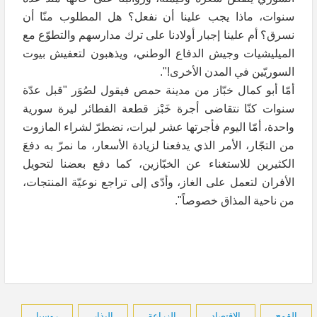
سنوات، ماذا يجب علينا أن نفعل؟ هل المطلوب منّا أن
نسرق؟ أم علينا إجبار أولادنا على ترك مدارسهم والتطوّع مع
الميليشيات وجيش الدفاع الوطني، ويذهبون لتعفيش بيوت
السوريّين في المدن الأخرى!".
أمّا أبو كمال خبّاز من مدينة حمص فيقول لصُوَر "قبل عدّة
سنوات كنّا نتقاضى أجرة خَبْز قطعة الفطائر ليرة سورية
واحدة، أمّا اليوم فأجرتها عشر ليرات، نضطرّ لشراء المازوت
من التجّار، الأمر الذي يدفعنا لزيادة الأسعار، ما نمرّ به دفعَ
الكثيرين للاستغناء عن الخبّازين، كما دفع بعضنا لتحويل
الأفران لتعمل على الغاز، وأدّى إلى تراجع نوعيّة المنتجات،
من ناحية المذاق خصوصاً".
القمح
الاقتصاد
الزراعة
البذار
روسيا