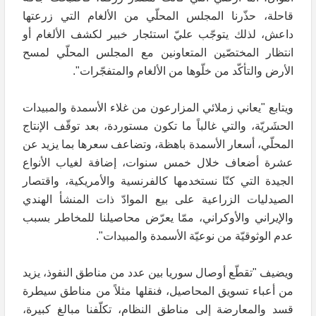
قاحلة، حذّرنا المجلس المحلّي من الألغام التي زرعتها
داعش، لذلك يتوجّب عليّ استئجار خبير لكشف الألغام أو
انتظار المختصّين المتعاونين مع المجلس المحلّي لمسح
الأرض والتأكّد من خلّوها من الألغام والمتفجّرات".
ويتابع "يعاني زملائي المزارعون من غلاء الأسمدة والمبيدات
الحشَريّة، والتي غالباً ما تكون مستوردة، بعد توقّف الإنتاج
المحلّي، أسعار الأسمدة باهظة، وتضاعف سعرها بما يزيد عن
عشرة أضعاف خلال خمس سنوات، إضافة لغياب الأنواع
الجيدة التي كنّا نستخدمها كالفرنسية والأمريكية، واقتصار
الصيدليات الزراعية على بيع الموادّ ذات المنشأ الهندي
والإيراني والأوكراني، ممّا يعرّض محاصيلنا للمخاطر بسبب
عدم الوثوقيّة من نوعيّة الأسمدة والمبيدات".
ويضيف "تقطّع أوصال سوريا بين عدد من مناطق النفوذ، يزيد
من أعباء تسويق المحاصيل، فنقلها مثلاً من مناطق سيطرة
قسد والمعارضة إلى مناطق النظام، تكلّفنا مبالغ كبيرة،