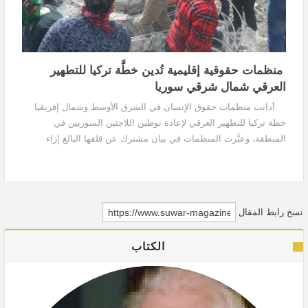
منظمات حقوقية إقليمية تُدين خطَّة تركيا للتطهير
العرقي شمال شرقي سوريا
أدانت منظمات حقوق الإنسان في الشرق الأوسط وشمال إفريقيا
خطة تركيا للتطهير العرقي لإعادة توطين اللاجئين السوريين في
المنطقة، وعبَّرت المنظمات في بيان مشترك عن قلقها البالغ إزاء
العملية العسكرية التركية في شمال شرقي...
نسخ رابط المقال
الكتاب