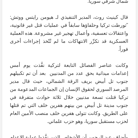
شمال شرقي سوريا.
قال كينيث روث، المدير التنفيذي لـ هيومن رايتس ووتش:
"تورطت تركيا وحلفاؤها سابقاً في عمليات قتل غير قانونية،
واعتقالات تعسفية، وأعمال تهجير غير مشروعة. هذه العملية
العسكرية قد تكرِّر الانتهاكات ما لم تُتّخذ إجراءات أخرى
فوراً.
وكانت عناصر الفصائل التابعة لتركية نفَّذت يوم أمس
إعدامات ميدانية بحق عدد من المدنيين بعد أن تم تكبيلهم
جنوب تل أبيض بريف الرقة الشمالي، حيث قال مدير
المرصد السوري لحقوق الإنسان إن الجماعات المدعومة من
تركيا قتلت تسعة مدنيين خلال ثلاثة حوادث متفرقة في
جنوب مدينة تل أبيض من بينهم هفرين خلف التي تم قتلها
على الطريق. وكانت تتولى هفرين خلف منصب الأمين العام
لحزب مستقبل سوريا، وهو حزب علماني.
وأضاف عبد الرحمن أن الأشخاص الذين نفَّذوا عملية الإعدام