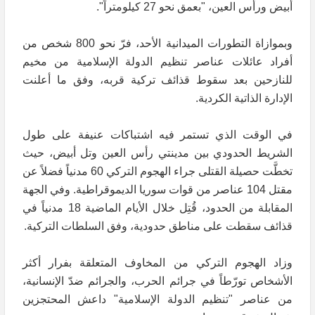
أبيض ورأس العين، "بعمق نحو 27 كيلومتراً".
وبموازاة التطورات الميدانية الأحد، فرّ نحو 800 شخص من
أفراد عائلات عناصر تنظيم الدولة الإسلامية من مخيم
للنازحين بعد سقوط قذائف تركية قربه، وفق ما أعلنت
الإدارة الذاتية الكردية.
في الوقت الذي تستمر فيه اشتباكات عنيفة على طول
الشريط الحدودي بين مدينتي رأس العين وتل أبيض، حيث
تخطَّت حصيلة القتلى جراء الهجوم التركي 60 مدنياً فضلاً عن
مقتل 104 عناصر من قوات سوريا الديموقراطية. وفي الجهة
المقابلة من الحدود، قُتِل خلال الأيام الماضية 18 مدنياً في
قذائف سقطت على مناطق حدودية، وفق السلطات التركية.
وزاد الهجوم التركي من المخاوف المتعلقة بفرار أكثر
الأشخاص تورّطاً في جرائم الحرب، والجرائم ضدّ الإنسانية،
من عناصر "تنظيم الدولة الإسلامية" داعش المحتجزين