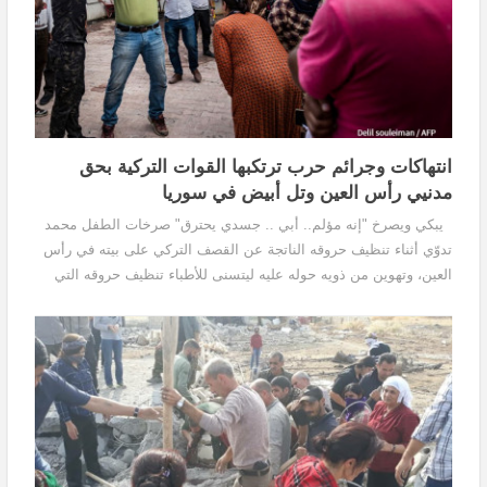
انتهاكات وجرائم حرب ترتكبها القوات التركية بحق
مدنيي رأس العين وتل أبيض في سوريا
يبكي ويصرخ "إنه مؤلم.. أبي .. جسدي يحترق" صرخات الطفل محمد
تدوّي أثناء تنظيف حروقه الناتجة عن القصف التركي على بيته في رأس
العين، وتهوين من ذويه حوله عليه ليتسنى للأطباء تنظيف حروقه التي
وصفوها "بالخطيرة" ومحاولة معالجتها،...