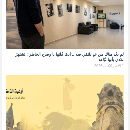
لم يعُد هناك من غدٍ نلتقي فيه .. أنتَ قُلتها يا وضاح الخاطر : تشتهرُ
بلادي بأنها بيّاعة
الأحد, 09 آب 2026