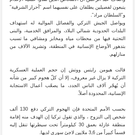
يتبعون لفصيلين يطلقان على نفسيهما اسم "أحرار الشرقية"
و"السلطان مراد".
ويواصل الجيش التركي والفصائل الموالية له استهداف
البلدات الحدودية شمالي البلاد، والمرافق الخدمية، والبنى
التحتية فيها من محطات مياه ومخابز ومشافي ما تسبب
بتدهور الأوضاع الإنسانية في المنطقة، وتشريد الآلاف من
منازلهم.
قالت هيومن رايتس ووتش إن حجم العملية العسكرية
التركية لا يزال غير معروف، إلا أن كلّ هجوم كبير من شأنه
أن يُهجّر آلاف الناس الجدد، ما يصعّب أعمال الاستجابة
الإنسانية، المحدودة أصلاً.
بحسب الأمم المتحدة فإن الهجوم التركي دفع 130 ألف
شخص إلى النزوح ، والذي تقول تركيا إن الهدف منه إقامة
منطقة عازلة بعمق 30 كيلومتراً تحت سيطرتها تنقل إليه
قسماً كبيراً من 3,6 ملايين لاجئ سوري لديها.