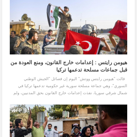
هيومن رايتس : إعدامات خارج القانون، ومنع العودة من
قبل جماعات مسلحة تدعمها تركيا
قالت "هيومن رايتس ووتش" اليوم إن فصائل "الجيش الوطني
السوري"، وهي جماعة مسلحة سورية غير حكومية تدعمها تركيا في
شمال شرقي سوريا، نفذت إعدامات خارج القانون بحق المدنيين، ولم
تُفسر اختفاء عمال إغاثة أثناء عملهم في "المنطقة...