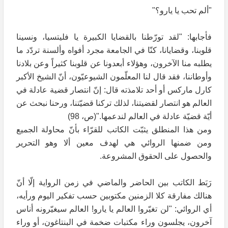
"ألم تحب يا يارو؟"
فأجابها: "لقد تورّطنا بالقضايا الكبيرة يا فليتسيا، ونسينا
قلوبنا، وقضايانا، كنّا في الجامعة مجرد أفواه وألسنة تردّد ما
يطلبه منا الآخرون، وهؤلاء أبعدونا عن قلوبنا كثيراً وعن بلادنا
وأوطاننا، فقد قال لنا المعلّمون الشيوعيّون، أنّ الشيخ الأكبر
كارل ماركس أو أحد تلامذته قال: إنّ انتصار قضية عادلة في
العالم هو انتصار لقضيتنا، لذلك تركنا قضيّتنا، ورحنا نبحث عن
أيّة قضيّة عادلة في العالم لندعمها."(ص، 98)
ومن هذا المنطلق يثبّت الكاتب للقرّاء بأنّ محاولة الجميع
ومن ضمنها الروائي هي لهدف معين ألا وهو التحرير
والحصول على الحقوق المشروعة.
رَبَط الكاتب بين الحاضر والماضي في زمن الرواية إلّا أنّ
هنالك مفارقة كلا الزمنين مكتوبين حسب تفكير اليوم ورأيه،
أي الروائي: "لن تغيّروا العالم يا يارو! العالم سيغيّرونه أناس
آخرون، يجلسون وراء مكتبات ضخمة في البنتاغون، أو وراء