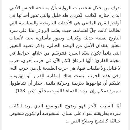
ندرك من خلال شخصيات الرواية بأنّ مساحة الجنس الأدبي
الذي اختاره الكاتب الكردي طه خليل والتي تدور أحداثها في
أواخر القرن الماضي هي الأحداث التاريخية والسياسية التي
لطالما كانت جلّ اهتمامه، حيث يعتمد الروائي هنا على سرد
التاريخ بتقنية حديثة وكنايات وصور مأساوية بحتة لأسباب
تتعلّق بفقدان الأمل من الوضع الحالي، وذكر قضية التغيير
التي دائماً تكون سيّد السرد فتترسّم من خلالها خرائط في
مخيلة القارئ: "أيّها الرفاق إنّكم الآن في حرب أخرى، حرب
لا قنابل ولا طلقات فيها، هي حرب الطبيعة بل هي حرب الله،
وفي هذه الحرب ليست هناك إمكانية للفرار أو الهروب،
عليكم أن تواجهوها بعزيمة وحركة دائمة، حذار أن تتباطؤوا،
سيبرد دمكم وإن بردت الدماء فالموت محقّق."(ص، 138)
أمّا السبب الآخر فهو وضوح الموضوع الذي يريد الكاتب
سرده بطريقته سواء على لسان الشخوصه أم تكوين شخوص
خياليّة كالشبح وصلاح الدين...: