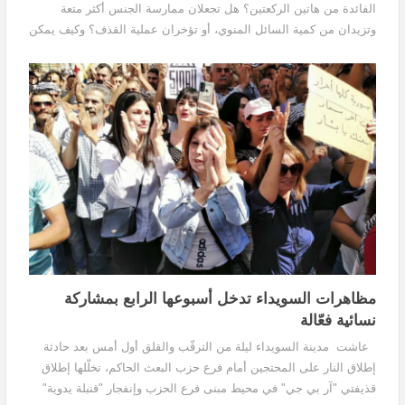
الفائدة من هاتين الركعتين؟ هل تجعلان ممارسة الجنس أكثر متعة
وتزيدان من كمية السائل المنوي، أو تؤخران عملية القذف؟ وكيف يمكن
لشخص يشعر بالإثارة الجنسية أنْ يصلي بدون أن يفكر بالجنس خلال
هاتين الركعتين؟!
مظاهرات السويداء تدخل أسبوعها الرابع بمشاركة
نسائية فعّالة
عاشت مدينة السويداء ليلة من الترقّب والقلق أول أمس بعد حادثة
إطلاق النار على المحتجين أمام فرع حزب البعث الحاكم، تخلّلها إطلاق
قذيفتي "آر بي جي" في محيط مبنى فرع الحزب وإنفجار "قنبلة يدوية"