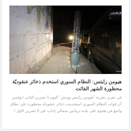
في محيط منزل أحد الوزراء السابقين...
هيومن رايتس: النظام السوري استخدم ذخائر عنقوديّة
محظورة الشهر الفائت
في تقرير نشرته "هيومن رايتس ووتش" اليوم 5 تشرين الثاني /نوفمبر
أن قوات النظام السوري استخدمت ذخائر عنقوديّة محظورة على نطاق
واسع في هجوم على بلدة ترمانين شمالي إدلب، في 6 تشرين الاول /
أكتوبر 2023، فقتلت مدنيَّيْن وجرحت تسعة آخرين.