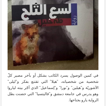
في كمين الوصول يسرد الكاتب بشكل أو بآخر مصير كلّ
شخصية من شخصياته، "هيلا" التي تقتنع بفكر و"ليلى"
الآشوريّة و"هيلين" و"نورا" و"إسماعيل" الذي أجّر بيته لياروا
وهو يدرس في جامعة دمشق و"فاليتسيا" التي حضنت بطل
الرواية يارو بجناحها.