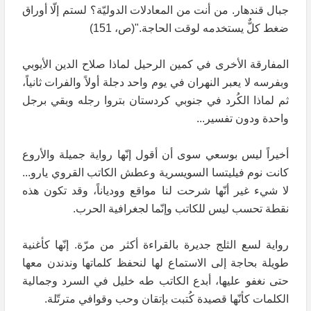
جبال قندهار. من أنت من المعادلات الدوليّة؟ لستم إلّا أوراق
ضغط كلٌّ يستخدمه لوقت الحاجة."(ص، 151)
المفارقة الأخرى في كمين الرحيل لماذا صلاح الدين الأيوبي
وبفرسه لا يعبر النهران في يوم واحد دجلة أولاً والفرات ثانياً،
ثم لماذا الكُرد في جنوبي كردستان بتروا رجله وبقي برجل
واحدة ودون تفسير...
أخيراً ليس بوسعي سوى أن أقول إنّها رواية جميلة والأروع
كانت نوم فيليتسا السويسرية وعطش الكاتب القروي يارو...
لا شيء غير أنّها شرحت لنا مواقع وودياناً، وقد تكون هذه
نقطة تحسب ليس للكاتب وإنّما لجغرافية الحرب.
رواية لسع الثلج جديرة بالقراءة أكثر من مرّة. إنّها كأغنية
طويلة بحاجة إلى الاستماع لها لنحفظ كلماتها وندندن معها
حتى نغفو عليها، أبدع الكاتب طه خليل في السرد وجمالية
الكلمات كأنّها قصيدة كُتبت بإتقان وحب وقوافي مترتّلة.