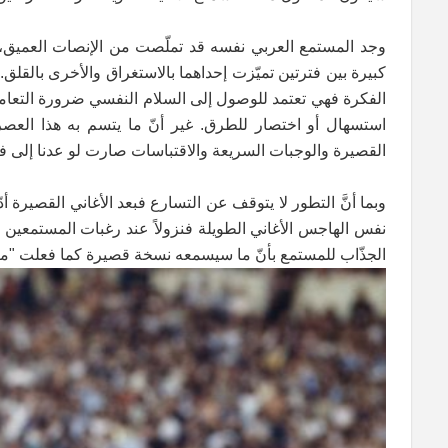
وجد المستمع العربي نفسه قد تملّصت من الإنصات العميق، 
كبيرة بين فترتين تميّزت إحداهما بالاستغراق والأخرى بالقلق.
الفكرة فهي تعتمد للوصول إلى السلام النفسي ضرورة التعام
استسهال أو اختصار للطرق. غير أنّ ما يتسم به هذا العصر 
القصيرة والوجبات السريعة والاقتباسات صارت لو عدنا إلى ف
وبما أنَّ التطور لا يتوقف عن التسارع فبعد الأغاني القصيرة
نفس الهاجس الأغاني الطويلة فنزولاً عند رغبات المستمعين ظ
الجذّاب للمستمع بأنّ ما سيسمعه نسخة قصيرة كما فعلت "مزي