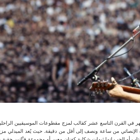
 ظهر في القرن التاسع عشر كقالب لمزج مقطوعات الموسيقيين الراحل
الإنصاتي من ساعة ونصف إلى أقل من دقيقة. حيث يُعد الميدلي مزج 
العتاب أو الحب إنما ثيمات شكلية كفنان معين أو مجموعة فنَّانين حقبة