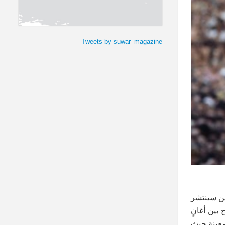
Tweets by suwar_magazine
ين سينتشر
بين أغانٍ
 معينة حيث