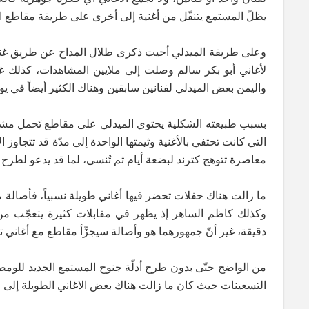
يظلّ المستمع يتنقّل من أغنية إلى أخرى على طريقة مقاطع ال
وعلى طريقة الميدلي أحيت ذكرى طلال المداح عن طريق غناء مج
لأغاني أبو بكر سالم وصلت إلى ملايين المشاهدات، كذلك 
واليمن بعض الميدلي لفنانين سابقين وهناك الكثير أيضاً في يو
بسبب طبيعته الشكلية يحتوي الميدلي على مقاطع تَحمل مشاعر 
التي كانت تحتفي بالأغنية وثيمتها الواحدة إلى مدّة قد تتجاوز 
معاصرة تتوهج كترند لبضعة أيام ثم تُنسى، لما قد يدعو لطرح 
ما زالت هناك حفلات تحضر فيها أغاني طويلة نسبياً، فأصالة م
وكذلك كاظم الساهر إذ يظهر في مقابلات كثيرة يتعجّب من شغ
دقيقة، غير أنّ جمهورهما هو وأصالة سيجزِّأ مقاطع مع أغاني ت
من الواضح حتّى بدون طرح أدلّة جنوح المستمع الجديد للومض
التسعينات حيث كان ما زالت هناك بعض الاغاني الطويلة إلى ا