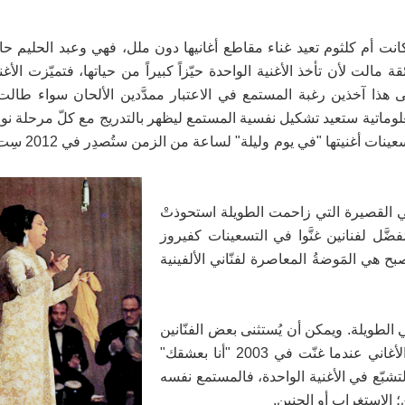
ة، كانت أم كلثوم تعيد غناء مقاطع أغانيها دون ملل، فهي وعبد الحليم 
 مالت لأن تأخذ الأغنية الواحدة حيّزاً كبيراً من حياتها، فتميّزت الأغني
ذا آخذين رغبة المستمع في الاعتبار ممدَّدين الألحان سواء طالت ا
المعلوماتية ستعيد تشكيل نفسية المستمع ليظهر بالتدريج مع كلّ مرحلة ن
الأغاني أكثر ما سيتغيّر فيه الزمن، فبعد
جئاً، فالأغاني القصيرة التي زاحمت الطويلة استحوذتْ
ضَّل لفنانين غنَّوا في التسعينات كفيروز
 هي المَوضةُ المعاصرة لفنّاني الألفينية
ني الطويلة. ‏ويمكن أن يُستثنى بعض الفنّانين
منهم ميادة الحناوي فهي لم تستجبْ سريعاً لهذا النوع من الأغاني عندما غنّت في 2003 "أنا بعشقك"
التشبّع في الأغنية الواحدة، فالمستمع نفسه
 الاستغراب أو الحنين.