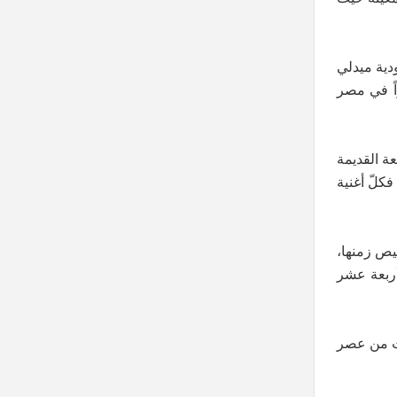
دية ميدلي
اً في مصر
ة القديمة
فكلّ أغنية
ليص زمنها،
أربعة عشر
ثت من عصر