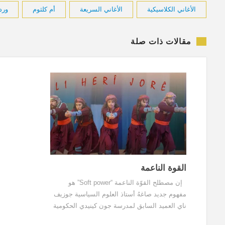
الأغاني الكلاسيكية
الأغاني السريعة
أم كلثوم
ورد
مقالات ذات صلة
القوة الناعمة
إن مصطلح القوّة الناعمة “Soft power”‏ هو
مفهوم جديد صاغهُ أستاذ العلوم السياسية جوزيف
ناي العميد السابق لمدرسة جون كينيدي الحكومية
في جامعة هارفارد لوصف القدرة على الجذب