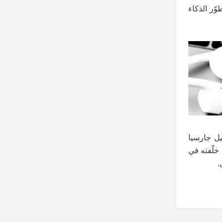
ّر الذكاء
ييل جارسيا
 خلّفته في
.