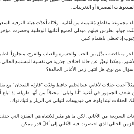
فيديوهات القصيرة أو التغريدات.
موعة مقاطع مُقتبسة من أغانيه، وقَبْله أَعدَّت هيئة الترفيه السعو
غنّت جوليا بطرس قبلهم ميدلي لجميع أغانيها الوطنية وحضرت مؤخر
تيوب إذ تحظى باهتمام كبير.
متناقضة تتبدَّل بين الحب والحسرة والعتاب والفرح، متجاوزاً الطبيع
الأشهر، وهكذا ليعبِّر عن حالة اختلاف جذرية في نفسية المستمع الحالي، 
سؤال من نوع، هل انتهى زمن الأغاني الخالدة؟
ثلاً أحيت حفلات لأغاني عبدالحليم حافظ وغنّت "قارئة الفنجان" مع تق
ف الجمهور في أغنية "أنا وليلى" محتجَّاً من أنّها طويلة، إذ تبلغ 
لك الحفلات ليتداولوها في فيديوهات لثواني في الريلز والتيك توك.
ات السريعة من الأغاني، لكن ما هو مثير للانتباه هي القفزة التي حد
لزمن الحالي الذي اختصرت فيه الأغاني إلى أقلّ قدر ممكن.