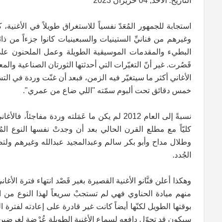
التاريخ: الأحد, 04 حزيران 2023
استجابة للجمهور المُعَدّ نفسياً للاستغراق طويلاً في الأغني
وغيرهم من فنانيِّ الستينيات والسبعينيات كانوا جزءاً من ذائقة
البطيء والمقدمات الموسيقية الطويلة وعمل الملحنون على ه
قَصُرت. غير أنّ التغيّرات التي أحدثتها الثورتان الصناعية و
خمس دقائق تحت ألبوم سمّته "اللي ضاع من عمري".
نسبةً إلى العام 2012 لم يكن ما عَمَلته وردة مفا
كليّاً مع مطلع القرن الحالي بعد أن وجدتْ نفسها النوع المُف
وطلال مداح وأبو بكر سالم وعبدالمجيد عبدالله وغيرهم ولتصبح
الجُدد.
وهكذا أعلن فنَّانو الأغنية القصيرة بغير قَصْد انتهاء فترة الأغا
بوقتها الطويل لكنّها أيضاً كانت غير قادرة على إعادته لفترة 
سيكون قد تحوّل دافعه لسماع الأغنية الطويلة عُرْضة لغرضين؛