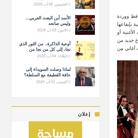
المعيار الإنساني
الخميس, 06 آب 2026
حافظ ووردة
الأسد أبن البعث العربي...
وليس صانعه
ة بإيقاعها
الاثنين, 03 آب 2026
لأغنية أو
وع جديد من
أوعية الذاكرة.. من الثور الذي
 أن غنّت وردة في التسعينات أغنيتها "في يوم وليلة" لساعة من الزمن ستُصدِر في 2012 سِت أغاني مِن
نجا، إلى كل من نجا من
النسيان
الثلاثاء, 04 آب 2026
لماذا وصلت السويداء إلى
حافة القطيعة مع السلطة؟
السبت, 01 آب 2026
إعلان