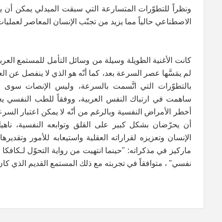
ونظراً للتطوّرات المتسارعة التي سبقت الميدلي يمكن أن يطر
الاصطناعي حالياً مما يزيد من تجنّب الإنسان المعاصر لعمليات ا
كانت الأغنية الطويلة وسيلة من وسائل التأمل للمستمع العربي
لم يمَسَّها عصر السرعة بعد، كما أنّه هو الذي لا ينفصل عن الع
بالتطوّرات التي اتَّسمت بالسرعة، وليس الإنصات سوى 
ساهمت في ارتباك النفس العربية، ووفقاً للطب النفسي يعدّ
أخطر الأمراض النفسية وبالرغم من أنّه لا يمكن اعتبار السرع
أن يحرّضان بشكل كبير على القلق وتوابعه النفسية، ناهي
الإنسان وتعزيزه لقراراته العقلية واستيعابه للأمور وتقديره
ماركيز في مذكراته: "حينما انتهيت من رواية التحوّل لـكافكا 
نفسي" ، متوافقاً في تجربته مع ذلك المستمع القديم الذي كان