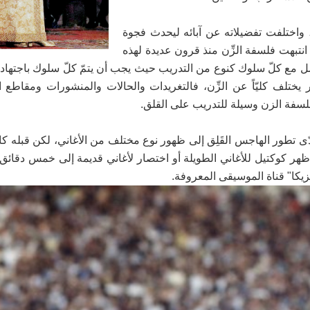
واختلفت تفضيلاته عن آبائه ليحدث فجوة
 انتبهت فلسفة الزِّن منذ قرون عديدة لهذه
ل مع كلّ سلوك كنوع من التدريب حيث يجب أن يتمّ كلّ سلوك باجتهاد
يختلف كليّاً عن الزِّن، فالتغريدات والحالات والمنشورات ومقاطع ا
لسفة الزن وسيلة للتدريب على القلق.
 أدّى تطور الهاجس القَلِق إلى ظهور نوع مختلف من الأغاني، لكن قبله 
هر كوكتيل للأغاني الطويلة أو اختصار لأغاني قديمة إلى خمس دقائق م
كا" قناة الموسيقى المعروفة.