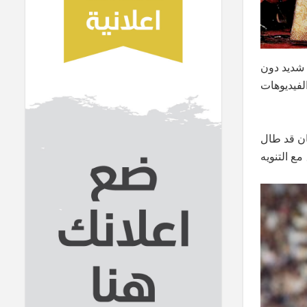
 شديد دون
لفيديوهات
كان قد طال
ع التنويه