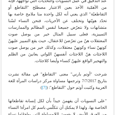
عند التدقيق في عمل النسويات والتحدّيات التي تواجهها، فإنه
من الأهمّية الأخذ بعين الاعتبار مصطلح "التقاطع أو
التقاطعيّة" الذي يعني أنه لكل واحدة منا ملامح خاصة بها
تحدّد هويّتها وتختلف عن الأخريات، فنحن النساء لسْنا
متشابهات ولا نتعرّض جميعنا لنفس المظالم والممارسات
التمييزية، فعلى سبيل المثال خير من يوصل صوت
المعتقلات هنّ من تعرّضنَ للاعتقال، حيث يقع التمييز عليهنّ
كونهنّ نساء وكونهنّ معتقلات، وكذلك خير من يوصل صوت
اللاجئات هنّ اللاجئات أنفسهنّ اللواتي يعانينَ من الظلم
والتهجير الواقع عليهنّ كنساء وأيضا كلاجئات.
شرحت "أوتم بارني" معنى "التقاطع" في مقالة نشرت
بتاريخ 7/7/2017 وترجمها مساواة مركز دراسات المرأة للغة
العربية وكتبت أوتم حول "التقاطع": (
[7]
)
"على النسويات أن يفهمنَ جيداً بأن لكل إنسانة تقاطعاتها
الخاصة بها، ولهذا لا يمكنكِ أن تتكلّمي باسم كل امرأة! النساء
من العرق الأبيض لا يفهمنَ اللامساواة التي يواجهْنَها نساء