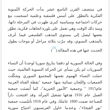
في منتصف القرن التاسع عشر بدأت الحركة النّسوية
الفكرية بالتطوّر على أسس فلسفية وعلمية انسجمت مع
حركات اجتماعية وسياسية كبرى ظهرت في المرحلة ذاتها،
ومنذ ذلك الوقت وهي تعمل على بلورة اتجاهات فكرية، تطوّر
بعضها ليصل إلى مستوى المذهب الفلسفي فيما عُرف
بالمذهب النسوي، وقد مرّت بثلاثة مراحل أو موجات يطول
[3]
الحديث عنها في هذه المقالة.(
)
وفي الحالة السورية لو دققنا بتاريخ سوريا لوجدنا أن النساء
السوريات لم يكن بمنأى عن الحركة النسوية العالمية، حيث
حملت النساء الهموم نفسها للمجتمع السوري وشكّلت
الجمعيات واللجان نسائية منها: جمعية "يقظة الفتاة العربية
عام1915 " وجمعية "الأمور الخيرية"، كما أُنشئت جمعية
العمل عام 1916 هدفها تشغيل المرأة، وقد افتتحت داراً
للصناعة ضمت 1800 عاملةً، وفي عام 1918 تأسّست جمعية
"نور الفيحاء"، وعندما حاول الفرنسيون اجتياح سورية