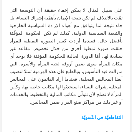
على سبيل المثال لا يمكن إخفاء حقيقة أن التوسعة التي
تمّت بالائتلاف لم تكن نتيجة الإيمان بأهمّية إشراك النساء، بل
جاء نتيجة لما يتوافق مع أهواء الإرادة السياسية الخارجية
والتبعية السياسية الدولية، كذلك لم تكن الحكومة المؤقّتة
بأفضل حال، فعندما أرادت كسر الصورة النمطية للمرأة
خلقت صورة نمطية أخرى من خلال تخصيص مقاعد غير
سيادية لها، أمّا الدورة الحالية للحكومة المؤقتة فلا يوجد أي
مكان للمرأة سوى ضمن أروقة لجنة المرأة والأسرة، التي
مازالت قيد التأسيس، وبالطبع فإن هذه الهرمية تمتدّ لتصيب
أيضا المجالس المحلية، فعندما أراد القائمون على المجالس
المحلية إشراك النساء، استحدثوا لها مكاتب خاصة بها، وكأـن
المرأة لا تصلح لأن تتولّى مكاتب المالية والتخطيط والخدمات
أو غير ذلك من مراكز صنع القرار ضمن المجالس.
التقاطعيّة في النّسويّة