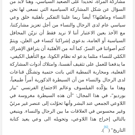
مشاركة المرأة، تحديداً على الصعيد السياسي، وهنا لابد من
السؤال عن شكل المشاركة السياسية التي نسعى لها نحن
النساء وماهيّتها؟ أيضاً ربما علينا التفكير بأهمّية خلق وعي
سياسي عام لدى الرجال والنساء من أجل تعزيز مشاركتنا،
مع الأخذ بعين الاعتبار أننا لا نريد فقط أن نزيّن المحافل
السياسية أو العامة، بدعوى إشراكنا كنساء في العلن، ويتمّ
كتم أصواتنا في السرّ، كما أنه من الأهمّية أن يترافق الإشراك
الكمّي للنساء مثلما يدعو له نظام الكوتا، مع التأهيل الكيفي،
ما يدفعنا للعمل على تثقيف أنفسنا، وامتلاك أدوات المشاركة
الفعلية، ومحاربة النمطية التي باتت حتمية وتشكّل قناعات
لدى الرجال والنساء من أن السيطرة الذكورية أمرأً طبيعياً،
وهذا ما يؤكّده الفيلسوف وعالم الاجتماع الفرنسي "بيار
بورديو"، في هذا المجال: "أن هذه السيطرة مغروسة في
اللاوعي الجمعي عند البشر وأنها تحوّلت إلى عنصر غير مرئيّ
وغير محسوس في العلاقات ما بين الرجال والنساء. وينبغي
بالتالي إخراج هذا اللاوعي، وتحويله الى وعي يعيد كتابة
[6]
التاريخ" (
).