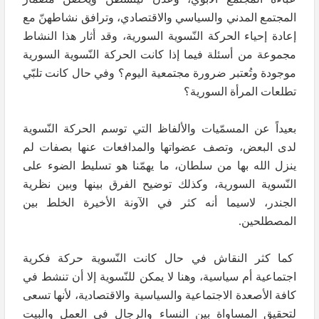
المجتمع المدني والسياسي والاقتصادي، وترافق نشاطهنّ مع
إعادة إحياء الحركة النّسوية السورية، وقد أثار هذا النشاط
مجموعة من أسئلة فيما إذا كانت الحركة النّسوية السورية
موجودة وتُعتبر ضرورة مجتمعية اليوم؟ وفي حال كانت تلبّي
تطلعات المرأة السورية؟
بعيداً عن المسمّيات والألفاظ التي توسم الحركة النّسوية
لدى البعض، وتصف عضواتها والمدافعات عنها بصفات لم
ينزل الله بها من سلطان، ما يهمّنا هو تسليط الضوء على
النّسوية السورية، وكذلك توضيح الفرق بينها وبين نظرية
الجندر، لاسيما أنه كثر في الآونة الأخيرة الخلط بين
المصطلحين.
كما كثر النقاش في حال كانت النّسوية حركة فكرية
اجتماعية أم سياسية، وهنا لا يمكن للنّسوية إلا أن تنشط في
كافة الأصعدة الاجتماعية والسياسية والاقتصادية، لأنها تسعى
لتحقيق المساواة بين النساء والرجال في العمل والبيت