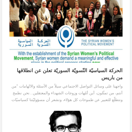
الحركة السياسيّة النّسويّة السوريّة تعلن عن انطلاقها
من باريس
واجهنا على وسائل التواصل الاجتماعي سيلاً من الأسئلة والاتّهامات "من
أنتم، من تمثّلون، أين أمّهات وزوجات الشهداء والمعتقلين...نحن نطمح
ونتطلّع للتعبير عن طموحات كل هؤلاء، ونشعر أن مسؤوليّتنا كسياسيّات
أن ننقل مطالبهم وحاجاتهم، لأن الكثير منهنّ لا يمتلكْنَ الخبرة السياسية
الكافية بعد عشرات السنيين من الديكتاتورية التي عشناها في سورية.