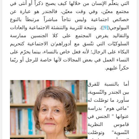
التي يتعلّم الإنسان من خلالها كيف يصبح ذكراً أو أنثى في
مجتمع معيّن، وفي وقت معيّن، فالجندر هو عبارة عن
خصائص اجتماعية وليس نتاجاً مباشراً مرتبطاً بالنوع
البيولوجي(
[9]
). ونتيجة للتربية والتنشئة الاجتماعية والعادات
والتقاليد يفرض المجتمع على كلا الجنسين ممارسة
السلوكيّات التي تتّسق مع أدوراهم/ن الاجتماعية كتحريم
البكاء على الرجال؛ لأنه فعل خاص بالنساء، بينما يحرّم على
النساء العمل في بعض المجالات لأنها خاصة للرجل أو ربّما
حكراً عليهم.
أما بالنسبة للفرق
بين الجندر والنّسوية،
سأورد ما توصّلت له
"ماغي هوم" بدراسة
عنوانها " الجنس في
قاموس النظرية
النّسوية" وتوصّلت