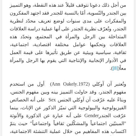
من أجل ذلك دعونا نتوقف قليلاً عند هذه النقطة، وهو التمييز
بين الجندر والنّسوية، أمّا بالنسبة للجندر فقد اجتهد المفكرون
والمفكرات على مدى سنوات لوضع تعريف محدّد لنظرية
الجندر، وتُعرّف نظرية الجندر على أنها عملية دراسة العلاقات
المتداخلة بين الرجل والمرأة في المجتمع، وتحدّد هذه
العلاقات وتحكمها عوامل مختلفة اقتصادية، اجتماعية،
ثقافية، سياسية وبيئية عن طريق تأثيرها على قيمة العمل
في الأدوار الإنجابية والإنتاجية التي يقوم بها الرجل والمرأة
معاً(
[8]
).
وتُعتبر آن آوكلي (1972.
(Ann Oakely
أول من استخدم
مفهوم الجندر، وقد حاولت التمييز بينه وبين مفهوم الجنس،
وبناءً عليه عرّفت آن آوكلي الجنس
Sex
على أنه الخصائص
الفيزيولوجية والبيولوجية التي تميّز الذكور عن الإناث، بينما
عرّفت الجندر
Gender
على أنه عبارة عن الذكورة والأنوثة
"المبنيّين اجتماعياً والمشكّلين ثقافياً واجتماعياً" حيث يتمّ
اكتساب هذه المفاهيم من خلال عملية التنشئة الاجتماعية،