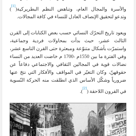
[1]
والأسرة والمجال العام، وتناهض النظم البطريركية(
)
وتدعو لتحقيق الإنصاف العادل للنساء في كافة المجالات.
ويعود تاريخ التحرّك النسائي حسب بعض الكتابات إلى القرن
الثالث عشر، حيث بدأت بمحاولات فردية وجماعية،
واستمرّت بأشكال متنوّعة ومبعثرة حتى القرن التاسع عشر،
وفي الفترة ما بين 1550م -1700 م خاضت العديد من النساء
نضالات قوية في المجالين الثقافي والاجتماعي دفاعاً عن
حقوقهنّ، وكان التغيّر في المواقف والأفكار التي نتجَ عنها
ضرورياً وشكّل الأساس الذي انطلقت منه الحركة النّسوية
[2]
في القرون اللاحقة (
).