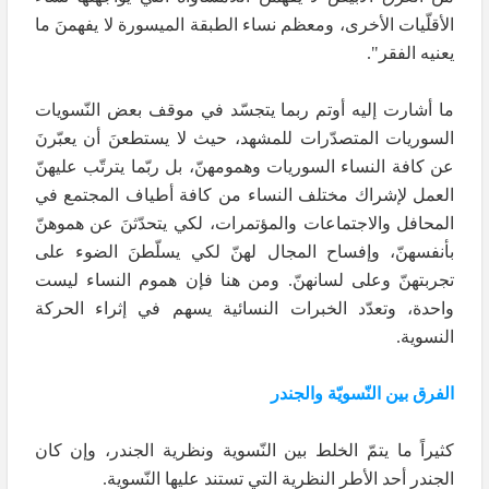
الأقلّيات الأخرى، ومعظم نساء الطبقة الميسورة لا يفهمنَ ما
يعنيه الفقر".
ما أشارت إليه أوتم ربما يتجسّد في موقف بعض النّسويات
السوريات المتصدّرات للمشهد، حيث لا يستطعنَ أن يعبّرنَ
عن كافة النساء السوريات وهمومهنّ، بل ربّما يترتّب عليهنّ
العمل لإشراك مختلف النساء من كافة أطياف المجتمع في
المحافل والاجتماعات والمؤتمرات، لكي يتحدّثنَ عن هموهنّ
بأنفسهنّ، وإفساح المجال لهنّ لكي يسلّطنَ الضوء على
تجربتهنّ وعلى لسانهنّ. ومن هنا فإن هموم النساء ليست
واحدة، وتعدّد الخبرات النسائية يسهم في إثراء الحركة
النسوية.
الفرق بين النّسويّة والجندر
كثيراً ما يتمّ الخلط بين النّسوية ونظرية الجندر، وإن كان
الجندر أحد الأطر النظرية التي تستند عليها النّسوية.