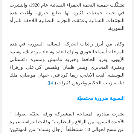
تشكّلت جمعية النجمة الحمراء النسائية عام 1920، وانتشرت
في حينه جمعيات كثيرة لها طابع خيري، وأغنت هذه
التجمّعات النسائية وعمّقت التجربة النضالية اللاحقة للمرأة
السورية.
وكان من أبرز رائدات الحركة النسائية السورية في هذه
المرحلة: أسماء الخوري ونازك العابد وسعاد مردم بك، وسنية
الأيوبي، وثريا الحافظ وخيرية ماميش ومسرة داغستاني
ومنيرة المحايري ويسر ظبيان وبلقيس كردعلي وزهراء
اليوسف، ألفت الأدلبي، ريما كردعلي، جيهان موصلي، ملك
دياب، زينب الحكيم وغيرهن كثيرات (
[4]
)
النسوية ضرورة مجتمعيّة
نشرت مبادرة المساحة المشتركة ورقة بحثيّة بعنوان "
الأجندة النسوية بين الواقع والمطلوب" وكانت الدراسة عبارة
عن مسح لحوالي 50 مستطلعاً "رجال ونساء" من المهتمّين/