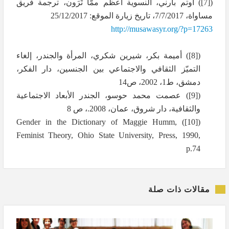
(
[7]
) أوتم بارني، النسوية أعظم ممّا تَرَون، ترجمة فريق
مساواة، 7/7/2017، تاريخ زيارة الموقع: 25/12/2017
http://musawasyr.org/?p=17263
(
[8]
) أميمة بكر، شيرين شكري، المرأة والجندر، إلغاء
التميّز الثقافي والاجتماعي بين الجنسين، دار الفكر،
دمشق، ط1، 2002، ص14
(
[9]
) عصمت محمد حوسو، الجندر الأبعاد الاجتماعية
والثقافية، دار شروق، عمان، 2008.، ص 8
Gender in the Dictionary of
Maggie Humm,
)
[10]
(
Feminist Theory, Ohio State University, Press, 1990,
p.74
مقالات ذات صلة