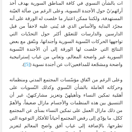
ات بالشأن النسوي في كافة المناطق السورية بهدف أخذ
آرائهم/نّ حول الأجندة النسوية، وعلى الرغم من ضآلة العيّنة
المستهدفة، ولكننا ممكن اعتبار ما خلصت له الورقة على أنه
مجرّد البداية والأساس الذي قد يُبنى عليه لاحقاً من قبل
الدارسين والدارسات للتعمّق أكثر حول التحدّيات التي
تواجهها الحركات النّسوية السورية وأجنداتها، ونتّفق مع بعض
النتائج التي خلصت لها الورقة إلى أن الأجندة النّسوية
السورية غير واضحة المعالم، وتعاني من غياب إستراتيجية
واضحة ومشجّعة للمدافعين/ات عن أجندة نسوية (
[5]
).
وعلى الرغم من اتّفاق مؤسّسات المجتمع المدني ومنظماته
وحركاته العاملة بالشأن النّسوي وكذلك النّسويات على
أهمّية تمكين النساء وتأهيلهنّ وتعزيز مشاركتهنّ، غير أن
التنسيق بين هذه المنظمات والأجسام مازال ضعيفاً، والأهمّ
من ذلك مازال العمل على تمكين النساء بمنأى عن المجتمع
ككل، ما يؤدّي إلى رفض المجتمع أحياناً للأفكار التوعوية التي
تطرحها، بالإضافة إلى غياب أفق واضح المعالم لتعزيز