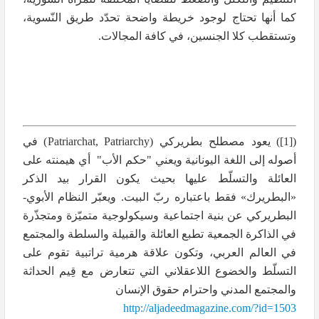
كما أنها تحتاج لوجود خريطة واضحة تحدّد طريق النّسوية،
وتستقطب كلا الجنسين، في كافة المجالات.
(
[1]
) يعود مصطلح بطريركي (
Patriarchat, Patriarchy
) في
أصوله إلى اللغة اليونانية ويعني "حكم الأب" أي هيمنته على
العائلة والتسلّط عليها بحيث يكون القرار بيد الذكر
«البطريرك» فقط باعتباره ربّ البيت. ويعبّر النظام الأبوي-
البطريركي عن بنية اجتماعية وسيكولوجية متميّزة ومتجذّرة
في الذاكرة الجمعية تطبع العائلة والقبيلة والسلطة والمجتمع
في العالم العربي، وتكون علاقة هرمية تراتبية تقوم على
التسلّط والخضوع اللاعقلاني التي تتعارض مع قِيم الحداثة
والمجتمع المدني واحترام حقوق الإنسان
http://aljadeedmagazine.com/?id=1503