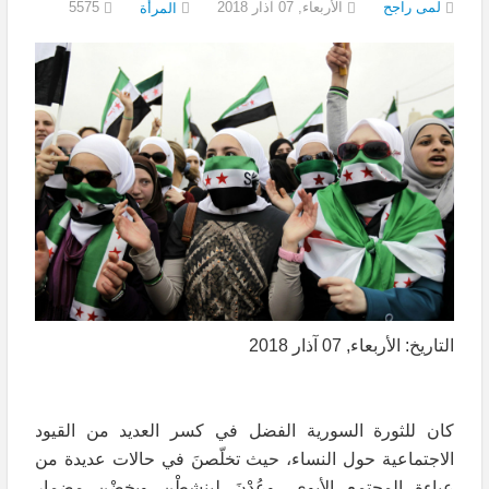
لمى راجح
الأربعاء, 07 آذار 2018
5575
المرأة
التاريخ: الأربعاء, 07 آذار 2018
كان للثورة السورية الفضل في كسر العديد من القيود
الاجتماعية حول النساء، حيث تخلّصنَ في حالات عديدة من
عباءة المجتمع الأبوي، وعُدْنَ لينشطْن ويخضْن مضمار