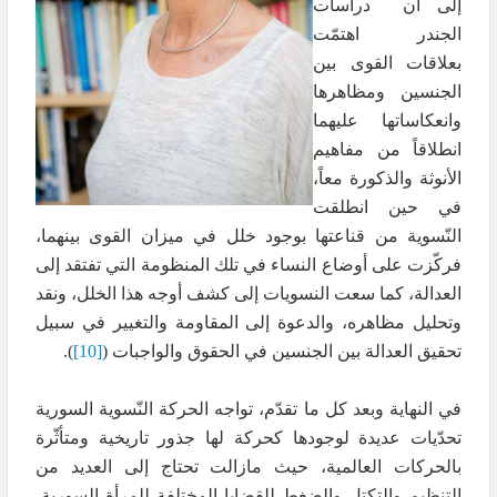
إلى أن دراسات
الجندر اهتمّت
بعلاقات القوى بين
الجنسين ومظاهرها
وانعكاساتها عليهما
انطلاقاً من مفاهيم
الأنوثة والذكورة معاً،
في حين انطلقت
النّسوية من قناعتها بوجود خلل في ميزان القوى بينهما،
فركّزت على أوضاع النساء في تلك المنظومة التي تفتقد إلى
العدالة، كما سعت النسويات إلى كشف أوجه هذا الخلل، ونقد
وتحليل مظاهره، والدعوة إلى المقاومة والتغيير في سبيل
تحقيق العدالة بين الجنسين في الحقوق والواجبات
)
[10]
(
.
في النهاية وبعد كل ما تقدّم، تواجه الحركة النّسوية السورية
تحدّيات عديدة لوجودها كحركة لها جذور تاريخية ومتأثّرة
بالحركات العالمية، حيث مازالت تحتاج إلى العديد من
التنظيم والتكتل والضغط للقضايا المختلفة للمرأة السورية،