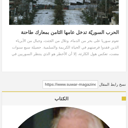
الحرب السوريّة تدخل عامها الثامن بمعارك طاحنة
تعوم سوريا على بحر من الدماء، وتلال من الجثث، وجبال من الأبرياء
الذين فقدوا فرصتهم في الحياة الكريمة والسلمية. حصيلة سبع سنوات
مضت، تعكس هول الكارثة، إلا أن الأخطر هو الذي ينتظر السوريين في
السنوات القادمة، بإكمال الدمار، واستمرار القتل. الثورة لم تنتصر حتى
الآن، وكذلك النظام، لكن الشعب السوري محروم من حقّ الحياة حتى
الآن.
نسخ رابط المقال
الكتاب