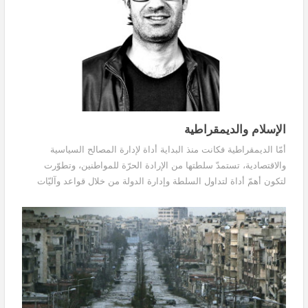
الإسلام والديمقراطية
أمّا الديمقراطية فكانت منذ البداية أداة لإدارة المصالح السياسية
والاقتصادية، تستمدّ سلطتها من الإرادة الحرّة للمواطنين، وتطوّرت
لتكون أهمّ أداة لتداول السلطة وإدارة الدولة من خلال قواعد وآليّات
محدّدة، فالديمقراطية هي دين الدولة الذي خلقه العقل البشري مستمدّاً
سلطته من الإرادة الحرّة للإنسان.