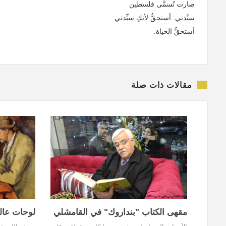
صارت تُسمَّى فلسطين
سيِّدتي: أستحقُّ لأنكِ سيِّدتي
أستحقُّ الحياة.
مقالات ذات صلة
مقهى الكتاب "بنداروك" في القامشلي
لوحات عالم