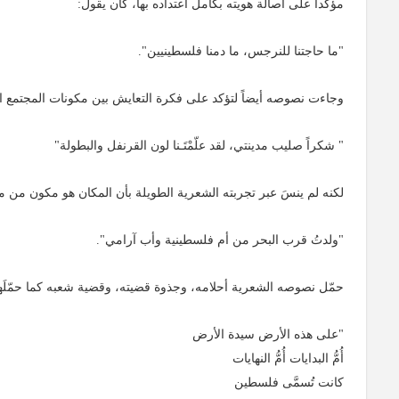
مؤكداً على أصالة هويته بكامل اعتداده بها، كان يقول:
"ما حاجتنا للنرجس، ما دمنا فلسطينيين".
وجاءت نصوصه أيضاً لتؤكد على فكرة التعايش بين مكونات المجتمع ال
" شكراً صليب مدينتي، لقد علّمْتَـنا لون القرنفل والبطولة"
لكنه لم ينسَ عبر تجربته الشعرية الطويلة بأن المكان هو مكون من مكونات
"ولدتُ قرب البحر من أم فلسطينية وأب آرامي".
حمّل نصوصه الشعرية أحلامه، وجذوة قضيته، وقضية شعبه كما حمّلَها ف
"على هذه الأرض سيدة الأرض
أُمُّ البدايات أُمُّ النهايات
كانت تُسمَّى فلسطين