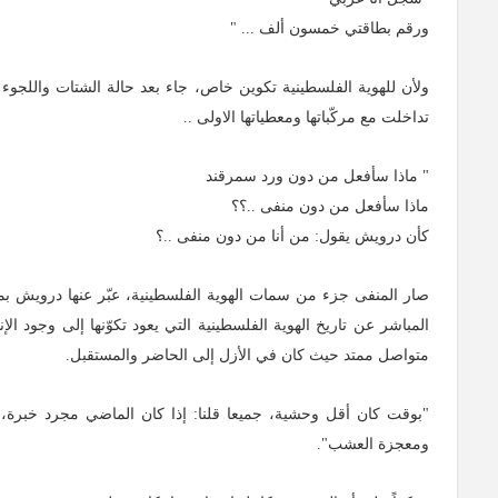
ورقم بطاقتي خمسون ألف ... "
ولأن للهوية الفلسطينية تكوين خاص، جاء بعد حالة الشتات واللجوء 
تداخلت مع مركّباتها ومعطياتها الاولى ..
" ماذا سأفعل من دون ورد سمرقند
ماذا سأفعل من دون منفى ..؟؟
كأن درويش يقول: من أنا من دون منفى ..؟
صار المنفى جزء من سمات الهوية الفلسطينية، عبّر عنها درويش بمزج
المباشر عن تاريخ الهوية الفلسطينية التي يعود تكوّنها إلى وجود ا
متواصل ممتد حيث كان في الأزل إلى الحاضر والمستقبل.
"بوقت كان أقل وحشية، جميعا قلنا: إذا كان الماضي مجرد خبرة، ي
ومعجزة العشب".