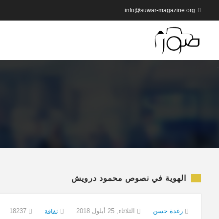
info@suwar-magazine.org
الهوية في نصوص محمود درويش
رغدة حسن
الثلاثاء, 25 أيلول 2018
18237
ثقافة