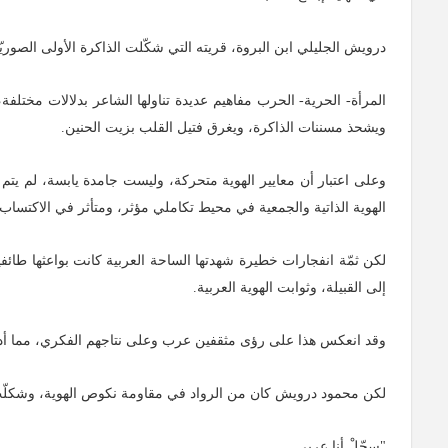
درويش الجليلي ابن البروة، قريته التي شكّلت الذاكرة الأولى الصور
المرأة- الحرية- الحرب مفاهيم عديدة تناولها الشاعر بدلالات مختلفة، 
ويشحذ مسننات الذاكرة، ويغرق فتيل القلب بزيت الحنين.
وعلى اعتبار أن معايير الهوية متحركة، وليست جامدة يابسة، لم يتم الإ
الهوية الذاتية والجمعية في محيط تكاملي مؤثر، ومتأثر في الاكتساب 
لكن ثمّة انفجارات خطيرة شهدتها الساحة العربية كانت بواعثها طائف
إلى القبيلة، وثوابت الهوية العربية.
وقد انعكس هذا على رؤى مثقفين عرب وعلى نتاجهم الفكري، مما أدى إلى
لكن محمود درويش كان من الرواد في مقاومة نكوص الهوية، وشكلّت 
"سجّلْ أنا عربي