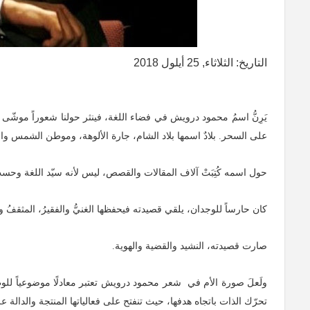
التاريخ: الثلاثاء, 25 أيلول 2018
يَرِنُّ اسمُ محمود درويش في فضاء اللغة، فينثر حولنا شعوراً موشّى
على السحر. بلادٌ اسمها بلاد الشام، جارة الألوهة، وموطن الشمس وا
حول اسمه كُتِبَتْ آلاف المقالات والقصص، ليس لأنه سيّد اللغة وحسب
كان حارساً للوجدان، يلقي قصيدته فيحفظها الغنيُّ والفقيرُ، المثقفُ وا
صارت قصيدته، النشيد والقضية والهوية.
ولَعلَ صورة الأم في شعر محمود درويش تعتبر معادلًا موضوعياً للوط
تحرّك الذات باتجاه هدفها، حيث تنفتح على فعالياتها المنتجة والدالة ع