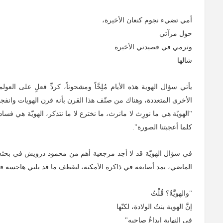
أمي تضيء نجوم كنعان الأخيرة،
حول مرآتي
وترمي في قصيدتي الأخيرة
شالها
يأتي سؤال الهوية هذه الأيام مُلِحَّاً ومشحوناً، كردِّ فعلٍ على العول
الأخرى المتعددة، وهناك من صنّف هذا القرن بأنه قرن الهويات وانفجار
"الهويّة هي ما نورِث لا مانرث، ما نخترع لا ما نتذكر، الهويّة هي فس
كلما أعجبتنا الصورة".
في سؤال الهويّة قد لا أجد مرجعية أهم من محمود درويش في بحث
الماضي، يمد أصابعه في ذاكرة الأمكنة، ليقطف ما قد يلبي هاجسه ف
"والهويَّةُ؟ قُلْتُ
إنَّ الهوية بنتُ الولادة، لكنّها
في النهاية إبداعُ صاحبه"