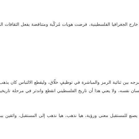
خارج الجغرافيا الفلسطينية، فرضت هويات مُركّبة ومتناقضة بفعل الثقافات الم
ه بين ثنائية الرمز والمباشرة في توظيفٍ خلّاق، وليقطع الالتباس كان يذهب إ
لإنسان نفسه، ولا يعني هذا أن تاريخ الفلسطيني انقطع واندثر في مرحلة تاريخي
صنع للمستقبل معنى ورؤية، هيا نذهب، هيا نذهب إلى المستقبل، واثقين ببرا