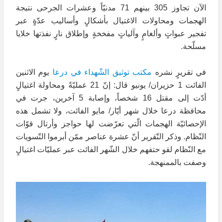
الآن تجاوز 305 بينهم 71 مدنيّاً وعشرات الجرحى نتيجة
الهجمات ومحاولات الاغتيال بأشكالٍ وأساليب عدّةٍ عبر
تفجير عبواتٍ وألغامٍ وآلياتٍ مفخخةٍ وإطلاق نارٍ نفذتها خلايا
مسلّحة.
في تقريرٍ نشره
مكتب توثيق الشّهداء في درعا
يوم الاثنين
الفائت 1 حزيران/ يونيو قال: إنّ 21 عمليّةً ومحاولة اغتيالٍ
أدّت إلى مقتل 16 شخصاً، وإصابة 5 آخرين، جرت في
محافظة درعا خلال شهر أيّار/ مايو الفائت، ولا تشمل هذه
الإحصائيّة الهجمات الّتي تعرّضت لها حواجز وأرتال قوّات
النّظام. وذكر التّقرير أنّ عشرة عناصر ممّن أبرموا التّسويات
مع النّظام لقو حتفهم خلال الشّهر الفائت عبر عمليّات اغتيالٍ
وصفت بالممنهجة.