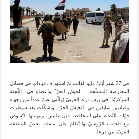
في 27 شهر أيّار/ مايو الفائت تمّ استهداف قياداتٍ في فصائل
المعارضة المسلّحة " الجيش الحرّ" وأعضاءٍ في "اللّجنة
المركزيّة" في ريف درعا الغربيّ (والّتي تضمّ عدداً من وجهاء
وقياديين سابقين في "الجيش الحرّ"، وتشكّلت بعد سيطرت
قوّات النّظام على المحافظة قبل عامين، ومهمتها التّفاوض
مع الجانب الرّوسيّ والنّظام على ملفات تخصّ المنطقة
الغربيّة من درعا.