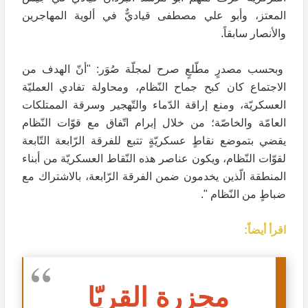
المعتز، وأبو علي مصطفى قياديٌّ في ألوية المهاجرين
والأنصار سابقاً.
وبحسب مصدرٍ مطّلعٍ صرح لمجلّة صُوَر: "أنّ الهدف من
الاجتماع كان كبح جماح النّظام، ومحاولة تفادي العمليّة
العسكريّة، ومنع إراقة الدّماء والتّهجير وسرقة الممتلكات
العامّة والخاصّة؛ من خلال إبرام اتّفاق مع قوّات النّظام
يقضي بتموضع نقاطٍ عسكريّةٍ تتبع للفرقة الرّابعة التّابعة
لقوّات النّظام، ويكون عناصر هذه النّقاط العسكريّة من أبناء
المنطقة الّذين يخدمون ضمن الفرقة الرّابعة، بالاشتراك مع
ضباطٍ من النّظام ".
اقرأ أيضاً:
مجزرة القريّا