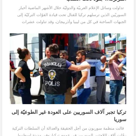
تداولت وسائل الإعلام العربيّة والدوليّة خلال الأشهر الماضية أخبار
السوريّين الذين ترسلهم تركيا للقتال تحت قيادة القوّات التركيّة إلى
الجبهات الساخنة في كل من ليبيا وأذربيجان، وقد تناولت عشرات
التقارير الإعلاميّة وجود...
تركيا تجبر آلاف السوريين على العودة غير الطوعيّة إلى
سوريا
قالت منظمة سوريون من أجل الحقيقة والعدالة أن السلطات التركية
رحّلت آلاف اللاجئين السوريين في عموم تركيا، وفي مدينة إسطنبول