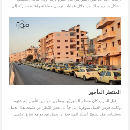
بشكل خاص، وذلك من خلال عمليات ترحيل جماعيّة وإعادة قسريّة إلى
الأراضي السورية، في إطار الحملة...
المنتظر المأجور
قبل الحرب كان معظم السّوريّين يعملون بدوامين لتأمين معيشتهم،
وكانت فرص العمل متوفّرةً إلى حدٍّ ما، بغضّ النّظر عن طبيعة هذا العمل
وسلبياته، فقد يضطرّ أستاذ المدرسة أن يعمل بعد دوامه سائق تكسي
يملكها جاره. مع السّنوات...