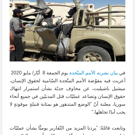
في
بيان نشرته الأمم المتّحدة
يوم الجمعة 8 أيّار/ مايو 2020
أعربت فيه مفوّضة الأمم المتّحدة السّامية لحقوق الإنسان،
ميشيل باشيليت، عن مخاوف جديّة بشأن استمرار انتهاك
حقوق الإنسان وتصاعد عمليّات قتل المدنيّين في جميع أنحاء
سوريا، معلنة أنّ "الوضع المتدهور هو بمثابة قنبلةٍ موقوتةٍ لا
يجب أبدًا تجاهلها."
وتابعت قائلةً: "يردنا المزيد من التّقارير يوميًّا بشأن عمليّات