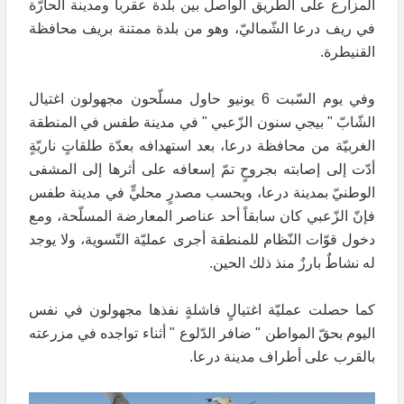
المزارع على الطّريق الواصل بين بلدة عقربا ومدينة الحارّة
في ريف درعا الشّماليّ، وهو من بلدة ممتنة بريف محافظة
القنيطرة.
وفي يوم السّبت 6 يونيو حاول مسلّحون مجهولون اغتيال
الشّابّ " بيجي سنون الزّعبي " في مدينة طفس في المنطقة
الغربيّة من محافظة درعا، بعد استهدافه بعدّة طلقاتٍ ناريّةٍ
أدّت إلى إصابته بجروحٍ تمّ إسعافه على أثرها إلى المشفى
الوطنيّ بمدينة درعا، وبحسب مصدرٍ محليٍّ في مدينة طفس
فإنّ الزّعبي كان سابقاً أحد عناصر المعارضة المسلّحة، ومع
دخول قوّات النّظام للمنطقة أجرى عمليّة التّسوية، ولا يوجد
له نشاطٌ بارزٌ منذ ذلك الحين.
كما حصلت عمليّة اغتيالٍ فاشلةٍ نفذها مجهولون في نفس
اليوم بحقّ المواطن " ضافر الدّلوع " أثناء تواجده في مزرعته
بالقرب على أطراف مدينة درعا.