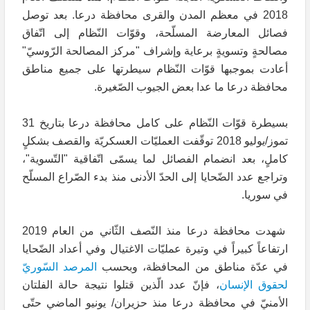
2018 في معظم المدن والقرى محافظة درعا. بعد توصل
فصائل المعارضة المسلّحة، وقوّات النّظام إلى اتّفاق
مصالحةٍ وتسويةٍ برعاية وإشراف "مركز المصالحة الرّوسيّ"
أعادت بموجبها قوّات النّظام سيطرتها على جميع مناطق
محافظة درعا ما عدا بعض الجيوب الصّغيرة.
بسيطرة قوّات النّظام على كامل محافظة درعا بتاريخ 31
تموز/يوليو 2018 توقّفت العمليّات العسكريّة والقصف بشكلٍ
كاملٍ، بعد انضمام الفصائل لما يسمّى اتّفاقية "التّسوية"،
وتراجع عدد الضّحايا إلى الحدّ الأدنى منذ بدء الصّراع المسلّح
في سوريا.
شهدت محافظة درعا منذ النّصف الثّاني من العام 2019
ارتفاعاً كبيراً في وتيرة عمليّات الاغتيال وفي أعداد الضّحايا
في عدّة مناطق من المحافظة، وبحسب
المرصد السّوريّ
لحقوق الإنسان
، فإنّ عدد الّذين قتلوا نتيجة حالة الفلتان
الأمنيّ في محافظة درعا منذ حزيران/ يونيو الماضي حتّى