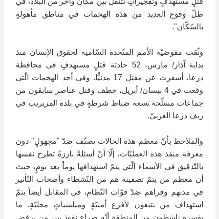
قتلٍ مستهدفٍ وتفجيراتٍ تتنقّل بين مكان وآخر من البلاد، في
ظلّ وقوع العديد من هذه الهجمات في مناطق مأهولةٍ
بالسّكّان".
وثّقت مفوضيّة الأمم المتّحدة السّامية لحقوق الإنسان منذ
بداية آذار/ مارس، 52 حادثة قتلٍ مستهدفٍ في محافظة
درعا، أسفرت عن مقتل 17 مدنيًّا. وفي أحد الهجمات الّتي
وقعت في 4 نيسان/ أبريل، خطف وقتل عناصر سابقون من
جماعات مسلّحة تسعة ضباط شرطةٍ في بلدة المزيريب في
ريف درعا الغربيّ.
والملاحظ بأنّ معظم هذه الحالات تصنّف ضدّ "مجهولٍ" دون
معرفة منفذ هذه العمليّات، إلّا أنّ أسئلةً بارزةً تطرح نفسها
بالتّدقيق في الأسماء الّتي يتمّ استهدافها يوماً بعد يومٍ، حيث
أن معظم من يتمّ تصفيته هم من النّشطاء وأصحاب التّأثير
في مدنهم وقراهم ضدّ قوّات النّظام، في المقابل أيضاً يتمّ
استهداف من يتبعون لأفرع أمنيّةٍ وميلشياتٍ محليّةٍ، ما
يفسره ناشطون من المنطقة أنّه صراع نفوذٍ بين من يرفض