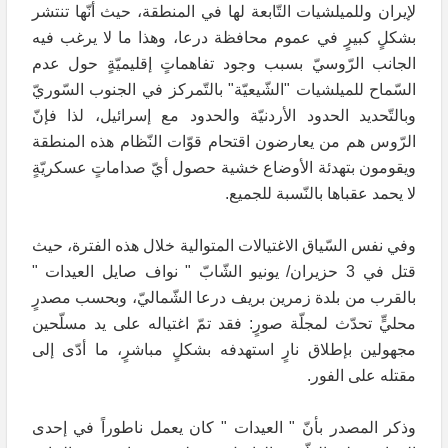
لإيران وللميلشيات التّابعة لها في المنطقة، حيث أنّها تنتشر
بشكلٍ كبيرٍ في عموم محافظة درعا، وهذا ما لا يرغب فيه
الجانب الرّوسيّ بسبب وجود تفاهماتٍ إقليميّةٍ حول عدم
السّماح للميلشيات "الشّيعيّة" بالتّمركز في الجنوب السّوريّ
وبالتّحديد الحدود الأردنيّة والحدود مع إسرائيل، لذا فإنّ
الرّوس هم من يعارضون اقتحام قوّات النّظام هذه المنطقة
ويقومون بتهدئة الأوضاع خشية حصول أيّ صداماتٍ عسكريّةٍ
لا يحمد عقباها بالنّسبة للجميع.
وفي نفس السّياق الاغتيالات المتوالية خلال هذه الفترة، حيث
قتل في 3 حزيران/ يونيو الشّابّ " نواف صايل العيدات "
بالقرب من بلدة زمرين بريف درعا الشّماليّ، وبحسب مصدرٍ
محليٍّ تحدّث لمجلّة صورٍ: فقد تمّ اغتياله على يد مسلّحين
مجهولين بإطلاق نارٍ استهدفه بشكلٍ مباشرٍ، ما أدّى إلى
مقتله على الفور.
وذكر المصدر بأنّ " العيدات " كان يعمل ناطوراً في إحدى