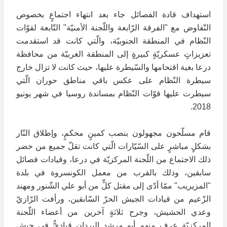
استهداف قادة الفصائل جاء بعد انتهاء اجتماعٍ بخصوص
التّفاوض مع "الفرقة الرّابعة واللّجنة الأمنيّة" التّابعة لقوّات
النّظام في المنطقة الجنوبيّة، والّتي كانت قد استقدمت
تعزيزاتٍ عسكريّةٍ كبيرةٍ إلى المنطقة الغربيّة من محافظة
درعا بغية اقتحامها والسّيطرة عليها، حيث كانت لا تزال خارج
سيطرة النّظام على عكس باقي مناطق حوران الّتي
سيطرت عليها قوّات النّظام بمساندة روسيا في شهر يونيو
2018.
قام مسلّحون مجهولون بنصب كمينٍ محكمٍ، وإطلاق النّار
بشكلٍ مباشرٍ على السّيّارات الّتي كانت تقلّ جميع من حضر
ذلك الاجتماع من اللّجنة المركزيّة في درعا، وقيادات فصائل
سابقين، وذلك بالقرب من معمل الكونسروة في بلدة
"المزيريب" ممّا أدّى إلى مقتل كلٍّ من أبو علي الشّنور ومهند
الزّعيم من قيادات الجيش الحرّ السّابقين، ورأفت الرّازيّ
وعدي الحشيش، وجرح ثلاثةٍ آخرين من أعضاء اللّجنة
المركزيّة عرف منهم أبو مرشد البردان قياديٌّ في جيش