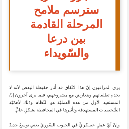
سترسم ملامح
المرحلة القادمة
بين درعا
والسّويداء
يرى المراقبون إنّ هذا الاتّفاق قد أثار حفيظة البعض لأنه لا
يخدم تطلعاتهم ويتعارض مع مشروعهم، فيما يرى آخرون إنّ
المستفيد الأول من هذه العمليّة هو النّظام وذلك لأهمّيّة
الشّخصيات المستهدفة وتأثيرها في المحافظة بشكلٍ عامٍّ.
وإنّ أيّ عملٍ عسكريٍّ في الجنوب السّوريّ يعني توسعٌ جديدٌ