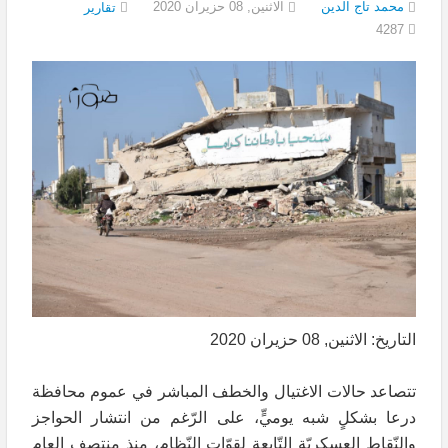
محمد تاج الدين
الاثنين, 08 حزيران 2020
تقارير
4287
التاريخ: الاثنين, 08 حزيران 2020
تتصاعد حالات الاغتيال والخطف المباشر في عموم محافظة
درعا بشكلٍ شبه يوميٍّ، على الرّغم من انتشار الحواجز
والنّقاط العسكريّة التّابعة لقوّات النّظام، منذ منتصف العام