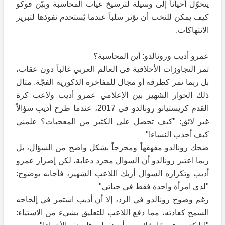
يتحوّل أحياناً إلى وسيلة لترسيخ غياب المحاسبة وبيّن فوكو
كيف يمكن للنخب أن تؤثر سلباً عندما يُستخدم نفوذها لتبرير
الانتهاكات.
عمرو أديب ورونالدو: أين المحاسبة؟
تمر التجاوزات الأخلاقية في العالم العربي غالباً دون عقاب،
بل ربما تمر كطرفه أو مجال للمفاخرة الذكورية الفجّة. مثال
ذلك الحوار الشهير بين الإعلامي عمرو أديب ولاعب كرة
القدم كريستيانو رونالدو في 2017، عندما طرح أديب سؤالاً
غير لائق: "كيف تحصل على الكثير من المعجبات؟ علمني
كيف أجذب النساء!"
ضحك رونالدو مقهقهاً ومحرجاً بشكل واضح من السؤال، بل
ربما اعتبر رونالدو أن السؤال مجرد دعابة، لكن إصرار عمرو
أديب وتكراره السؤال أربك اللاعب الشهير، فأجابه بوضوح:
"لدي امرأة واحدة فقط في حياتي"
رغم وضوح رونالدو في الرد، إلا أن أديب استمر في إلحاحه
السمج كعادته، مما دفع اللاعب للتعليق بشيء من الاستياء: