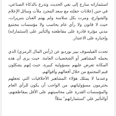
استثماراته سارع إلى نفي الحديث وتذرع بالذكاء الصناعي،
في حين إعلانات حفلته مع سعد المجرد ملأت وسائل الإعلام
والشوارع، ومرت بكل سلاسة ولم يهتم الفنان بتبريرات،
حيث لا قانون ولا رأي عام يحاسب ولا مؤسسات مجتمع
مدني مؤثرة قادرة على مقاطعته والتأثير على (استثماراته)
وإجباره على الاعتذار.
تحدث الفيلسوف بيير بورديو عن (رأس المال الرمزي) الذي
يحمله المشاهير أو الشخصيات العامة. حيث يرى أن هذه
المكانة تفرض عليهم مسؤولية كبيرة، حيث إنهم يشكلون
قيم المجتمع من خلال أفعالهم وأقوالهم.
وعندما لا يمتلك هؤلاء المشاهير الأخلاقيات التي تجعلهم
يحترمون مسؤولياتهم، من الواجب أن يكون للرأي العام
والمؤسسات القدرة على محاسبتهم على الأقل بمقاطعتهم،
أوالتأثير على "استثماراتهم" مثلاً!