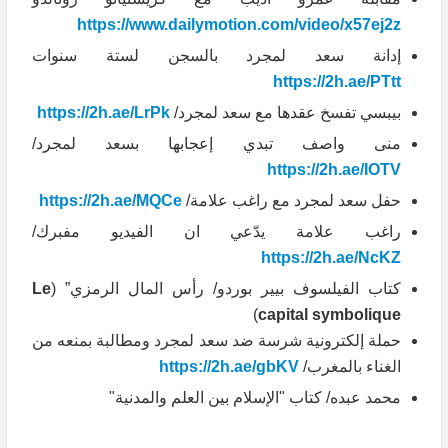
https://www.dailymotion.com/video/x57ej2z
إدانة سعد لمجرد بالسجن لستة سنوات
https://2h.ae/PTtt
بيبسي تفسخ عقدها مع سعد لمجرد/
https://2h.ae/LrPk
منى واصف تبدي إعجابها بسعد لمجرد/
https://2h.ae/IOTV
حفل سعد لمجرد مع راغب علامة/
https://2h.ae/MQCe
راغب علامة يدّعي ان الفيديو مفبرك/
https://2h.ae/NcKZ
كتاب الفيلسوف بيير بوردو/ رأس المال الرمزي” (
Le
)
capital symbolique
حملة إلكترونية شرسة ضد سعد لمجرد ومطالبة بمنعه من
الغناء بالمغرب/
https://2h.ae/gbKV
محمد عبده/ كتاب "الإسلام بين العلم والمدنية"