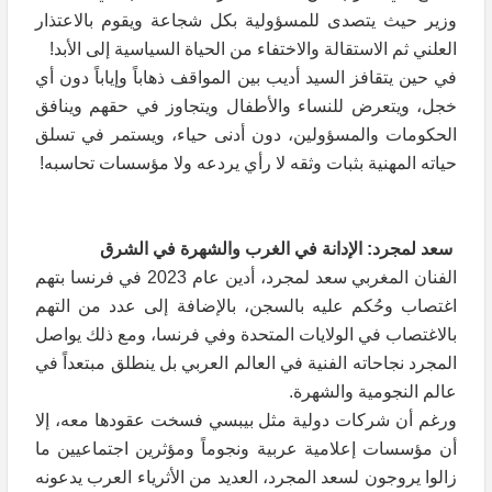
وزير حيث يتصدى للمسؤولية بكل شجاعة ويقوم بالاعتذار
العلني ثم الاستقالة والاختفاء من الحياة السياسية إلى الأبد!
في حين يتقافز السيد أديب بين المواقف ذهاباً وإياباً دون أي
خجل، ويتعرض للنساء والأطفال ويتجاوز في حقهم وينافق
الحكومات والمسؤولين، دون أدنى حياء، ويستمر في تسلق
حياته المهنية بثبات وثقه لا رأي يردعه ولا مؤسسات تحاسبه!
سعد لمجرد: الإدانة في الغرب والشهرة في الشرق
الفنان المغربي سعد لمجرد، أدين عام 2023 في فرنسا بتهم
اغتصاب وحُكم عليه بالسجن، بالإضافة إلى عدد من التهم
بالاغتصاب في الولايات المتحدة وفي فرنسا، ومع ذلك يواصل
المجرد نجاحاته الفنية في العالم العربي بل ينطلق مبتعداً في
عالم النجومية والشهرة.
ورغم أن شركات دولية مثل بيبسي فسخت عقودها معه، إلا
أن مؤسسات إعلامية عربية ونجوماً ومؤثرين اجتماعيين ما
زالوا يروجون لسعد المجرد، العديد من الأثرياء العرب يدعونه