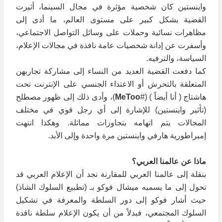
واينستين كان شخصية مؤثرة في مجال السينما، أثيرت
القضية بشكل كبير على مستوى العالم، ما أدى إلى
مظاهرات نسائية وحملات على وسائل التواصل الاجتماعي،
وأسفرت عن إدانة شخصيات عامة نافذة في مجالات الإعلام،
السياسة، والترفيه.
كما دفعت القضية العديد من النساء إلى مشاركة تجاربهن
المتعلقة بالتحرش أو الاعتداء الجنسي على الإنترنت تحت
هاشتاج ( أنا أيضاً ) (#
MeToo
)، وأدى ذلك إلى ظهور مصطلح
(تأثير واينستين) للإشارة إلى أي رجل قوي في مختلف
المجالات يتم اتهامه بتجاوزات مماثلة. وهكذا انتهت
إمبراطورية هارفي واينستين مرة واحدة وإلى الأبد.
ماذا عن عالمنا العربي؟
بنقلة إلى عالمنا العربي للمقارنة نجد أن الإعلام العربي قد
تحول إلى ما يسميه ميشال فوكو بـ (تطبيع السلوك الشاذ)
حيث أشار فوكو إلى دور السلطة والمعرفة في تشكيل
السلوك المجتمعي، فبدلاً من أن يكون الإعلام سلطة ناقدة