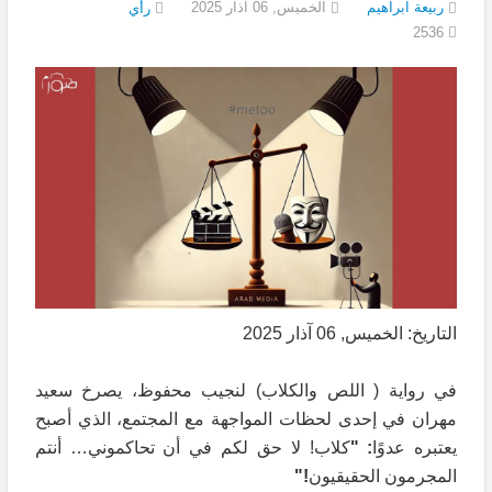
ربيعة ابراهيم
الخميس, 06 آذار 2025
رأي
2536
التاريخ: الخميس, 06 آذار 2025
في رواية ( اللص والكلاب) لنجيب محفوظ، يصرخ سعيد
مهران في إحدى لحظات المواجهة مع المجتمع، الذي أصبح
يعتبره عدوًا
: "
كلاب! لا حق لكم في أن تحاكموني… أنتم
المجرمون الحقيقيون
!"