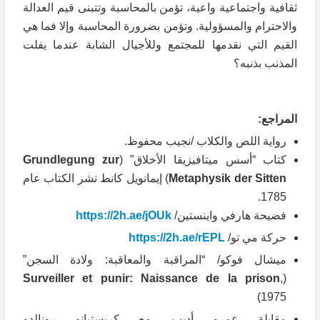
ثقافية واجتماعية واعية، تؤمن بالمحاسبة وتتبنى قيم العدالة
والاحترام والمسؤولية. وتؤمن بضرورة المحاسبة وإلا فما هي
القيم التي نقدمها للمجتمع وللأجيال الشابة عندما يفلت
المذنب بذنبه؟
المراجع:
رواية اللص والكلاب /نجيب محفوظ.
كتاب “أسس ميتافيزيقا الأخلاق” (
Grundlegung zur
Metaphysik der Sitten
) إيمانويل كانط نشر الكتاب عام
1785.
فضيحة هارفي واينستين/
https://2h.ae/jOUk
حركة مي تو/
https://2h.ae/rEPL
ميشال فوكو/ “المراقبة والمعاقبة: ولادة السجن”
Surveiller et punir: Naissance de la prison
,
(
1975)
مقابلة عمرو أديب مع كريستيانو رونالدو