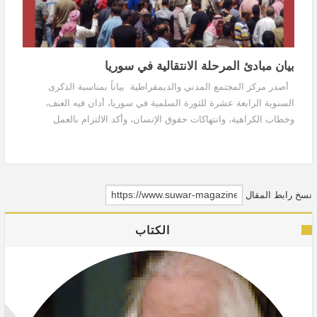
بيان مبادئ المرحلة الانتقالية في سوريا
أصدر مركز المجتمع المدني والديمقراطية بياناً بمناسبة الذكرى
السنوية الرابعة عشرة للثورة السلمية في سوريا، أدان فيه العنف،
وخطاب الكراهية، وانتهاكات حقوق الإنسان، وأكد الالتزام بالعمل
المشترك لبناء مستقبل يشمل جميع...
نسخ رابط المقال
الكتاب