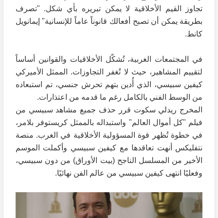
تجاوز القيم الأخلاقية لا يمكن تبريره بأي شكل. "تصرف
بطريقة يمكن أن تصبح أفعالك قانوناً عاماً للإنسانية" إيمانويل
كانط.
في المجتمعات الغربية، تُشكّل الأخلاقيات والقوانين أساساً
لتقييم المشاهير، حيث لا تُغفر التجاوزات. الممثل الأميركي
كيفين سبيسي، الذي أُدين بتهم تحرش جنسي، تم استبعاده
من الوسط الفني بالكامل رغم ما قدمه من اعتذارات.
المخرج ريدلي سكوت قرر حذف جميع مشاهد سبيسي من
فيلم "كل أموال العالم" واستبداله بالممثل كريستوفر بلامر،
في خطوة تُظهر قوة المسؤولية الأخلاقية في الغرب. منصة
نتفليكس أنهت تعاقدها مع كيفين سبيسي وأكملت الموسم
الأخير من المسلسل الناجح (بيت الأوراق) من دون سبيسي،
وفعليًا انتهى كيفين سبيسي من عالم الفن نهائيًا.