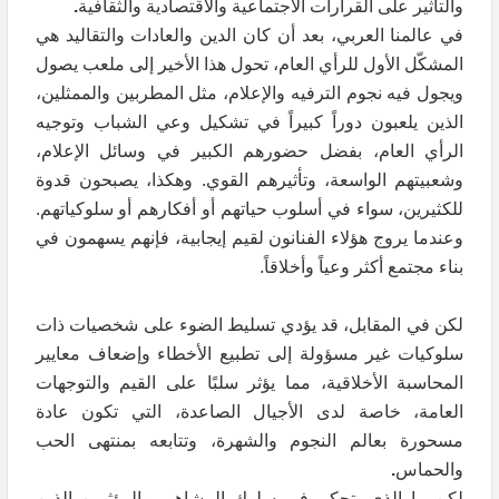
والتأثير على القرارات الاجتماعية والاقتصادية والثقافية
.
في عالمنا العربي، بعد أن كان الدين والعادات والتقاليد هي
المشكّل الأول للرأي العام، تحول هذا الأخير إلى ملعب يصول
ويجول فيه نجوم الترفيه والإعلام، مثل المطربين والممثلين،
الذين يلعبون دوراً كبيراً في تشكيل وعي الشباب وتوجيه
الرأي العام، بفضل حضورهم الكبير في وسائل الإعلام،
وشعبيتهم الواسعة، وتأثيرهم القوي. وهكذا، يصبحون قدوة
للكثيرين، سواء في أسلوب حياتهم أو أفكارهم أو سلوكياتهم.
وعندما يروج هؤلاء الفنانون لقيم إيجابية، فإنهم يسهمون في
بناء مجتمع أكثر وعياً وأخلاقاً.
لكن في المقابل، قد يؤدي تسليط الضوء على شخصيات ذات
سلوكيات غير مسؤولة إلى تطبيع الأخطاء وإضعاف معايير
المحاسبة الأخلاقية، مما يؤثر سلبًا على القيم والتوجهات
العامة، خاصة لدى الأجيال الصاعدة، التي تكون عادة
مسحورة بعالم النجوم والشهرة، وتتابعه بمنتهى الحب
والحماس
.
لكن ما الذي يتحكم في سلوك المشاهير والمؤثرين الذين