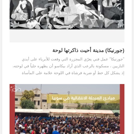
(جورنيكا) مدينة أحيت ذاكرتها لوحة
"جورنيكا" عمل فني يعرّي المجزرة التي وقعت للأبرياء على أيدي
النازيين ، مسكونة بالرعب الذي أراد بيكاسو أن يظهره جلياً في لوحته،
إذ يشكل كل خط أو ضربة فرشاة في اللوحة علامة على المأساة
والرعب المجسد الذي يعانيه الناس، والذي أفقدهم كل أمل. أصبحت
"جورنيكا" معلماً أثرياً تذكر دائماً بمآسي الحروب، وباتت رمزاً مضاداً
للحرب، وتجسيداً للسلام.