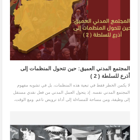
المجتمع المدني العميق: حين تتحول المنظمات إلى
أذرع للسلطة ( 2 )
لا يكمن الخطر فقط في تبعية هذه المنظمات، بل في تشويه مفهوم
المجتمع المدني نفسه. إذ يتحول العمل المدني من فعل نقدي مستقل
إلى وظيفة، ومن مساحة للمساءلة إلى أداة ترويض ناعم. ومع الوقت،
يفقد المجتمع ثقته بأي خطاب مدني، ويختلط عليه الفرق بين الناشط
والموظف السياسي.