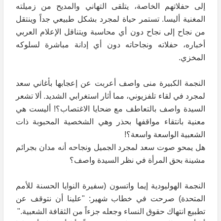
إلى حفلاتهم الخاصة، يتلقى التهاني والمديح من زميلته
المغنية أليسا. تستمر حياة لمجرد بشكل طبيعي جداً وينتقل
من نجاح إلى نجاح دون أي محاسبة ويتناقل الإعلام العربي
أخباره، حفلاته ونجاحاته دون أي إدانة مباشرة لسلوكه
المخزي.
النجمة الكبيرة منى واصف أعربت عن إعجابها بأغاني سعد
لمجرد في لقاء تلفزيوني، مما أثار استغرابي الشديد. ألا تشعر
السيدة واصف بالتعاطف مع ضحايا الاغتصاب؟! أليست هي
معنية بانتقاء مواقفها بحذر وهي الشخصية المحبوبة ذات
الشعبية الواسعة واسعة؟!
هل يمحو صوت سعد لمجرد الجميل ونجاحه أنه مدان بجرائم
مشينة بحق المرأة في نظر السيدة واصف؟
النجمة الهوليودية إيما واتسون (سفيرة النوايا الحسنة للأمم
المتحدة) صرحت في خطاب شهير: "علينا أن نتوقف عن
تطبيع انتهاك حقوق النساء وجعله جزءاً من الثقافة الشعبية."