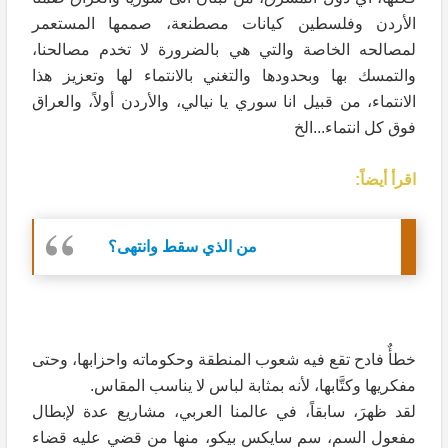
الأردن وفلسطين كيانات مصطنعة، صممها المستعمر
لمصالحه الخاصة والتي هي بالضرورة لا تخدم مصالحنا،
والتمسك بها وبحدودها والتغني بالانتماء لها وتعزيز هذا
الانتماء، من قبيل انا سوري يا نيالي، والأردن أولاً، والعراق
فوق كل انتماء...الخ
اقرأ أيضاً:
من الذي سقط وانتهى؟
خطأٌ فادح تقع فيه شعوب المنطقة وحكوماته واحزابها، وحتى
مفكريها وكتَّابها، لأنه بمثابة لباس لا يناسب المقاس.
لقد ظهرَ، سابقاً، في عالمنا العربي، مشاريع عدة لإبطال
مفعول السم، سم سايكس بيكو، منها من قضي عليه قضاء