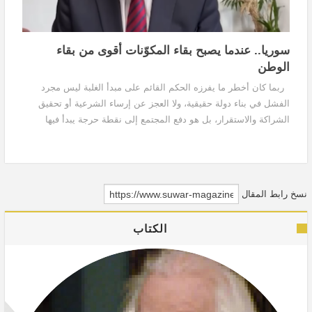
سوريا.. عندما يصبح بقاء المكوّنات أقوى من بقاء
الوطن
ربما كان أخطر ما يفرزه الحكم القائم على مبدأ الغلبة ليس مجرد
الفشل في بناء دولة حقيقية، ولا العجز عن إرساء الشرعية أو تحقيق
الشراكة والاستقرار، بل هو دفع المجتمع إلى نقطة حرجة يبدأ فيها
الأفراد بالتفكير في النجاة بأنفسهم...
نسخ رابط المقال
الكتاب