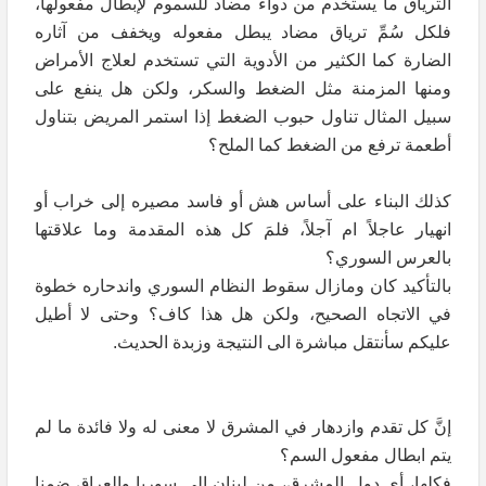
الترياق ما يستخدم من دواء مضاد للسموم لإبطال مفعولها،
فلكل سُمِّ ترياق مضاد يبطل مفعوله ويخفف من آثاره
الضارة كما الكثير من الأدوية التي تستخدم لعلاج الأمراض
ومنها المزمنة مثل الضغط والسكر، ولكن هل ينفع على
سبيل المثال تناول حبوب الضغط إذا استمر المريض بتناول
أطعمة ترفع من الضغط كما الملح؟
كذلك البناء على أساس هش أو فاسد مصيره إلى خراب أو
انهيار عاجلاً ام آجلاً، فلمَ كل هذه المقدمة وما علاقتها
بالعرس السوري؟
بالتأكيد كان ومازال سقوط النظام السوري واندحاره خطوة
في الاتجاه الصحيح، ولكن هل هذا كاف؟ وحتى لا أطيل
عليكم سأنتقل مباشرة الى النتيجة وزبدة الحديث.
إنَّ كل تقدم وازدهار في المشرق لا معنى له ولا فائدة ما لم
يتم ابطال مفعول السم؟
فكلها، أي دول المشرق، من لبنان الى سوريا والعراق ضمنا