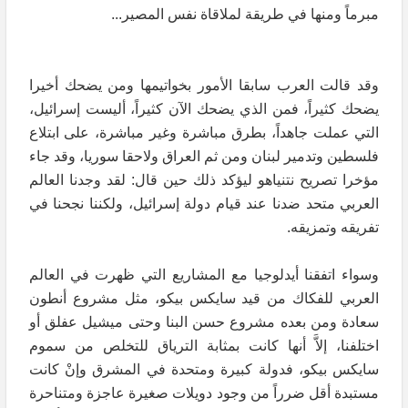
مبرماً ومنها في طريقة لملاقاة نفس المصير...
وقد قالت العرب سابقا الأمور بخواتيمها ومن يضحك أخيرا
يضحك كثيراً، فمن الذي يضحك الآن كثيراً، أليست إسرائيل،
التي عملت جاهداً، بطرق مباشرة وغير مباشرة، على ابتلاع
فلسطين وتدمير لبنان ومن ثم العراق ولاحقا سوريا، وقد جاء
مؤخرا تصريح نتنياهو ليؤكد ذلك حين قال: لقد وجدنا العالم
العربي متحد ضدنا عند قيام دولة إسرائيل، ولكننا نجحنا في
تفريقه وتمزيقه.
وسواء اتفقنا أيدلوجيا مع المشاريع التي ظهرت في العالم
العربي للفكاك من قيد سايكس بيكو، مثل مشروع أنطون
سعادة ومن بعده مشروع حسن البنا وحتى ميشيل عفلق أو
اختلفنا، إلاَّ أنها كانت بمثابة الترياق للتخلص من سموم
سايكس بيكو، فدولة كبيرة ومتحدة في المشرق وإنْ كانت
مستبدة أقل ضرراً من وجود دويلات صغيرة عاجزة ومتناحرة