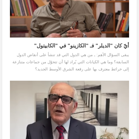
أيّ كان "الديلر" فـ "الكازينو" في "الكابيتول"
يبقى السؤال الأهم: ـ من هي الدول التي قد تنشأ على أنقاض الدول
السابقة؟ وما هي الكيانات التي يُراد لها أن تتحوّل من جماعات متنازعة
إلى خرائط معترف بها على رقعة الشرق الأوسط الجديد؟