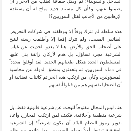
الساحل والسويداء؛ ثم وبكل صفاقة تطلب من الأحرار أن
يصمتوا عنهم، وكأن كل مستبد جديد مباح له أن يستقدم
الإرهابيين من الأجانب لقتل السوريين؟!
هذه سلطة لم تترك بوقاً إلا ووظفته في شركات التحريض
الطائفي المقيت، ولم تترك إمّعةً إلا وأطلقت رسنه لينبح
على أصحاب الحق والأرض. هنا لا يغدو الحديث عن غياب
الشرعية مجرد تساؤل، بل هدم لأركان زائفة بنى عليها
المتسلطون الجدد هيكل طغيانهم الجديد. لقد أوغلوا مجدداً
في دماء السوريين، ثم يتحدثون بمنطق الدولة عن محاسبة
المسؤولين، وكأن من ارتكب هذه الجرائم كائنات فضائية أو
أن الضحايا نفسهم هم من قتلوا أنفسهم.
هنا، ليس المجال مفتوحاً للبحث عن شرعية قانونية فقط، بل
شرعية منطقية وأخلاقية. فكيف لمن ارتكب المجازر، وأعاد
تدوير رموز النظام البائد أن يكون شرعياً؟ إن الشرعية
الحقيقية ترتبط أولاً بجراح السوريين وما عانوه من ظلم