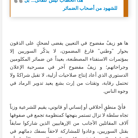
هذا الخطاب ليس للقاتل... بل
للشهود من أصحاب الضمائر
ها هو زيفٌ مفضوح في التعيين يفضى لضحكٍ على الذقون
بحوار "وطني" فارغ المضمون، لا يذكّر السوريين إلا
بمؤتمرات الاستفتاء المصطنعة، بعيداً عن ضمائر المكلومين
وجراحاتهم؛ و زيفٌ مفضوح آخر في مسرحية الإعلان
الدستوري الذي أعاد إنتاج صلاحيات أزلية، لا تقبل شراكةً ولا
تحتمل رقابة، وتقتات من إرث بشع يعيد تدوير الرماد في
وجوه الناس.
فأيّ منطقٍ أخلاقي أو إنساني أو قانوني، يقيم للشرعية وزناً
تجاه سلطة لا تزال تستمر بنهجها كمنظومة تجمع في صفوفها
آلاف المقاتلين الأجانب من الإرهابيين الذين شاركوا سابقاً
بقتل السوريين، وعادوا للمشاركة لاحقاً بسفك دمائهم في