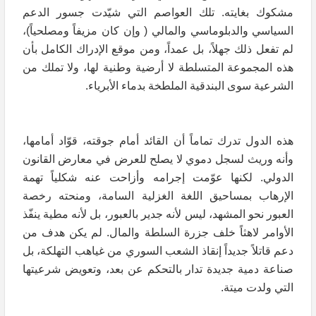
مشكوك بغايته. تلك العواصم التي شيّدت جسور الدعم
السياسي والدبلوماسي والمالي ( وإن كان مزيفاً ومصلحياً)،
لم تفعل ذلك جهلاً، بل عمداً، ومن موقع الإدراك الكامل بأن
هذه المجموعة المتسلطة لا أرضية وطنية لها، ولا تملك من
الشرعية سوى البندقية الملطخة بدماء الأبرياء.
هذه الدول تدرك تماماً أن القائد أمام جوقته، قوّاد أمامها،
وأنه وريث لسجل دموي لا يصلح للعرض في معارض القانون
الدولي. لكنها عوّمت إجرامه وأزاحت عنه شكلياً تهمة
الإرهاب بمساحيق اللغة الغزلية السامة، ومنحته رخصة
العبور نحو المشهد، ليس لأنه جدير بالعبور، بل لأنه مطية ينفّذ
الأوامر لاهثاً خلف جزرة السلطة والمال. لم يكن هدف من
دعم قاتلاً جديداً إنقاذ الشعب السوري من غياهب التهلكة، بل
صناعة دمية جديدة تدار بالتحكم عن بعد، وتعويض شرعيتها
التي ولدت ميتة.