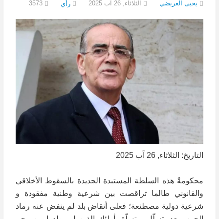
يحيى العريضي
الثلاثاء, 26 آب 2025
3573
رأي
التاريخ: الثلاثاء, 26 آب 2025
محكومةٌ هذه السلطة المستبدة الجديدة بالسقوط الأخلاقي
والقانوني طالما تراقصت بين شرعية وطنية مفقودة و
شرعية دولية مصطنعة؛ فعلى أنقاض بلد لم ينفض عنه رماد
الحرب بعد، تسلّل و تسلّق أولئك الذين لم يولدوا من رحم