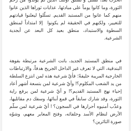
الثورة، وما كانوا يوماً على مبادئها، عذابات ثوراها الذين عانوا
منهم كما عانوا من المستبد القديم. تسلّلوا ليعلنوا قيادتهم
للتغيير، ولكنهم في الحقيقة لم يكونوا إلا امتداداً لمنطق
السطوة والاستبداد، منطق بعيد كل البعد عن أبجدية
الشرعية.
في منطق المستبد الجديد، باتت الشرعية مرتبطة بفوهة
البندقية، التي لا تعرف غير الداخل الجريح هدفاً، والارتباطات
الخارجية المريبة حليفةً؛ فأيّ شرعية هذه لمن انتزع السلطة
من يد الشعب المكلوم؟! وأيّ شرعية لمن بتسعة أشهر أعاد
إحياء نهج المستبد القديم؟! و أيّ شرعية لمن يرفع راية
الثورة، وقد شارك سابقاً في قمع أبنائها، وسفك دم مقاتليها،
وعذّب أمنيوه أحرارها في السجون؟ ! أيّ شرعية لمن سلّم
الأرض لنظام الأسد وحلفائه، وفتح المعابر معهم، وشوّه
صورة الثائرين؟