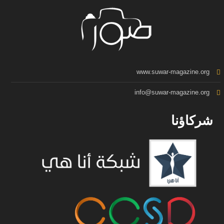
www.suwar-magazine.org
info@suwar-magazine.org
شركاؤنا