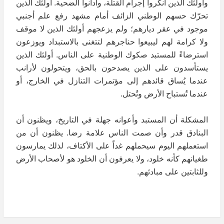
وأولئك الذين أنكروا إجرام القتلة، وأدانوا الضحية. أولئك الذين
تحرّك حسهم الوطني الزائف أمام مشهد رفع علم أجنبي
موجود في عقر ديارهم؛ ولم يزعجهم أولئك الذين لا موقف
ولا كرامة لهم ليبيعوا حناجرهم لتتغنى بالاستبداد ويوزعون
استرضاءً للمستبد صكوك الوطنية على الناس. أولئك الذين
يستأسدون على الذين يصدحون بالحق، ويتحولون لأرانب
عندما يُساق قائدهم إلى مؤتمرات التنازل في الخارج، أو
عندما تُستباح الأرض وتُحتل.
المشكلة أن المستبد وأعوانه جهلة في التاريخ، ويظنون أن
البنادق قدر وأن صمت الناس علامة رضا. يظنون أن من
استعملهم اليوم سيحملهم غداً على الأكتاف، لذلك يمارسون
طغيانهم كأنه خلود، ولا يعرفون أن الخلود هو لأصحاب الأرض
وللثابتين على مبادئهم.