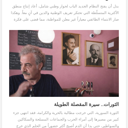
بدل أن يفتح النظام الجديد الباب لحوار وطني شامل، أعاد إنتاج منطق
الأكثرية المتسلّطة التي تحتكر تعريف الوطنية والدين في آنٍ معاً. وهكذا
صار الانتماء الطائفي معياراً غير معلن للمواطنة، مما قضى على فكرة
الدولة الجامعة التي يسكنها الجميع على قدم المساواة.
الثورات.. سيرة المقصلة الطويلة
الثورة السورية، التي خرجت مطالبة بالحرية والكرامة، فقد انتهى جزء
كبير من مصيرها إلى أمراء الحرب والجماعات المسلحة والسكاكين
والسواطير، حتى بدا أن الدم أصبح أكثر حضوراً من الحلم الذي خرج