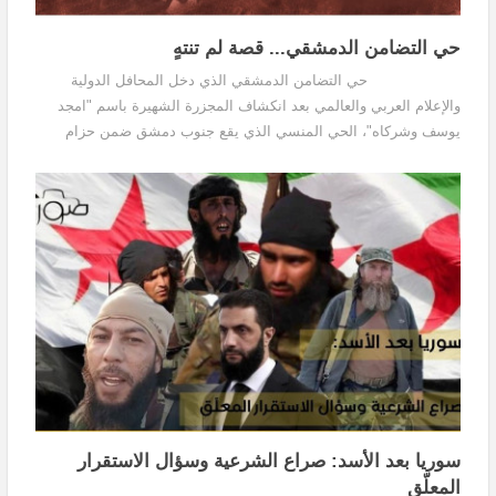
حي التضامن الدمشقي... قصة لم تنتهٍ
حي التضامن الدمشقي الذي دخل المحافل الدولية
والإعلام العربي والعالمي بعد انكشاف المجزرة الشهيرة باسم "امجد
يوسف وشركاه"، الحي المنسي الذي يقع جنوب دمشق ضمن حزام
العشوائيات التي تحيط بدمشق والمدن السورية...
سوريا بعد الأسد: صراع الشرعية وسؤال الاستقرار
المعلّق