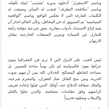
وباسم "الاستقرار" أدخلوه بدورة "تشذيب" ليعاد تأهيله،
وباسم "مكافحة التطرف" فتحت له المنابر وصيغت له
الكلمات الفارغة التي لا تعكس الواقع. وباسم "الواقعية
السياسية" تم التسويق له في المحافل، وكأن العالم اختار أن
يعيد إنتاج الاستبداد بأدوات مغايرة، يحوز شرعية مؤقتة زائفة
للتنازل عن السيادة وتمرير الصفقات الخارجية مقابل
الارتهان.
ليس العتب على الدول التي لا ترى في الجغرافيا سوى
خرائط نفوذ؛ فالسياسة لم تكن يوماً ساحة للضمير، بل
مساحة لتقاطع المصالح. الخذلان كله بمن أرعبهم صوت
الحرية، ومن منح القاتل صك الغفران، والمجرم شرعية،
والجلاد صفاقة الدفاع عنه. أولئك الذين قبلوا بإعادة تعريف
كرامتهم وفق مقاسات مصلحية، والذين تغنّوا بالقتل
والإرهاب وسمّوه تحريراً.