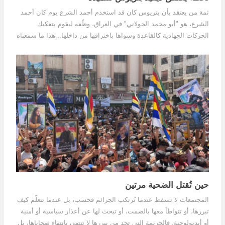
ثمة من يعتقد بأن بتريوس كان قد استخدم أحمد الشرع يوم كان أحمد
الشرع، هو "أبو محمد الجولاني" في العراق، وظّفه ليقوم بتفكيك
الحركات الجهادية كالقاعدة وسواها باختراقها من داخلها.. هذا ما سمعناه
من محللين ومتابعين للحركات الجهادية.
حين تُقتل الضحية مرتين
المجتمعات لا تسقط عندما تُرتكب الجرائم فحسب، بل عندما تتعلّم كيف
تبررها، أو تتواطأ معها بالصمت، أو تبحث لها عن أعذار سياسية أو أمنية
أو أيديولوجية. فالجريمة التي تجد من يبررها لا تنتهي بانتهاء ضحاياها، بل