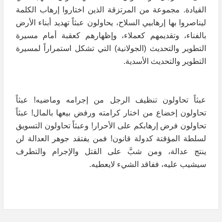
القيادة. مجموعة من المرتزقة الذين اختاروا إرهاب الكلمة
ليناصروا بها إرهابيي السلاح، يحاولون عبثاً تهديد أبناء الأرض
بالفناء، وتقديمهم كعملاء، وإظهارهم كعقبة أمام مسيرة
التطوير والتحديث (الجولانية) التي تشكل استمراراً لمسيرة
التطوير والتحديث الأسدية.
عبثاً تحاولون تنظيف الرجل من إجرامه وماضيه! عبثاً
تحاولون إخضاع من اختار كرامته ورفض بيعها بالمال! عبثاً
تحاولون فرض إرهابكم على الأحرار! وعبثاً تحاولون التسويق
لسلطة المؤقتة كدولة قانون! فمن يفتقد جوهر العدالة لن
ينتج عدالة، ومن شبَّ على القتل والإجرام والتطرف
سيشيب عليه، ففاقد الشيء لايعطيه.