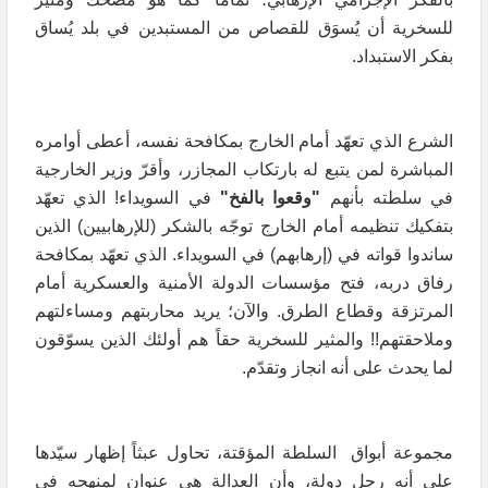
للسخرية أن يُسوَق للقصاص من المستبدين في بلد يُساق
بفكر الاستبداد.
الشرع الذي تعهّد أمام الخارج بمكافحة نفسه، أعطى أوامره
المباشرة لمن يتبع له بارتكاب المجازر، وأقرّ وزير الخارجية
في سلطته بأنهم
"وقعوا بالفخ"
في السويداء! الذي تعهّد
بتفكيك تنظيمه أمام الخارج توجّه بالشكر (للإرهابيين) الذين
ساندوا قواته في (إرهابهم) في السويداء. الذي تعهّد بمكافحة
رفاق دربه، فتح مؤسسات الدولة الأمنية والعسكرية أمام
المرتزقة وقطاع الطرق. والآن؛ يريد محاربتهم ومساءلتهم
وملاحقتهم!! والمثير للسخرية حقاً هم أولئك الذين يسوّقون
لما يحدث على أنه انجاز وتقدّم.
مجموعة أبواق السلطة المؤقتة، تحاول عبثاً إظهار سيّدها
على أنه رجل دولة، وأن العدالة هي عنوان لمنهجه في