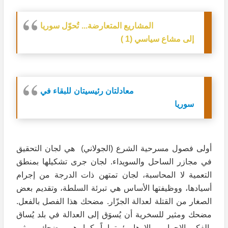
المشاريع المتعارضة... تُحوّل سوريا
إلى مشاع سياسي (1 )
معادلتان رئيسيتان للبقاء في
سوريا
أولى فصول مسرحية الشرع (الجولاني) هي لجان التحقيق
في مجازر الساحل والسويداء. لجان جرى تشكيلها بمنطق
التعمية لا المحاسبة، لجان تمتهن ذات الدرجة من إجرام
أسيادها، ووظيفتها الأساس هي تبرئة السلطة، وتقديم بعض
الصغار من القتلة لعدالة الجزّار. مضحك هذا الفصل بالفعل.
مضحك ومثير للسخرية أن يُسوَق إلى العدالة في بلد يُساق
بالفكر الإجرامي الإرهابي؛ تماماً كما هو مضحك ومثير