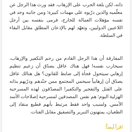
ذاته، لكن بلغة الحرب على الإرهاب. فقد ورث هذا الرجل عن
معلّميه والذين درّبوه على مهمات كبيرة؛ ومن جانبه وجد في
نفسه مؤهلات العمالة للخارج، فرمى بنفسه بين أرجل
اللاعبين الدوليين، وتعهّد لهم بالإذعان المطلق مقابل البقاء
في السلطة.
المفارقة أن هذا الرجل القادم من رحم التكفير والإرهاب،
سيحارب نفسه! فهل هناك عاقل يصدّق أن زعيم تنظيم
إرهابي سيتحول فجأة إلى ضابط للقانون؟ هل هنالك عاقل
يصدّق أن إرهابياً سيحمي المجتمع ممن جنّدهم ودرّبهم بذاته
على القتل والتفجير والتكفير! المصدّقون لهذه المسرحية
الهزلية اليوم؛ هم نفس المصدقين لمسرحية إصلاحات الأسد
الأمس. ولسبب واحد فقط مرتبط بأنهم قطيع منقاد إلى
الطغيان، يمتهنون التبرير والتصفيق مقابل الفتات.
اقرأ أيضاً: