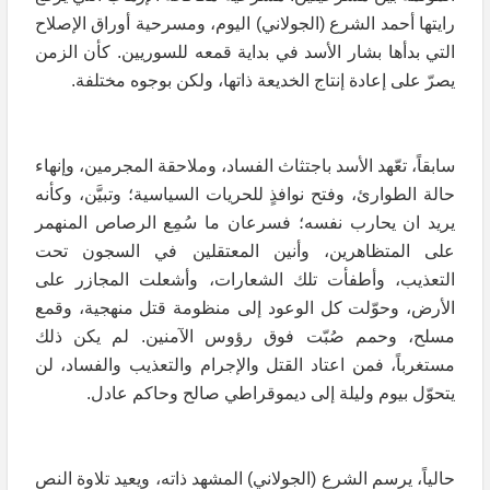
رايتها أحمد الشرع (الجولاني) اليوم، ومسرحية أوراق الإصلاح
التي بدأها بشار الأسد في بداية قمعه للسوريين. كأن الزمن
يصرّ على إعادة إنتاج الخديعة ذاتها، ولكن بوجوه مختلفة.
سابقاً، تعّهد الأسد باجتثاث الفساد، وملاحقة المجرمين، وإنهاء
حالة الطوارئ، وفتح نوافذٍ للحريات السياسية؛ وتبيَّن، وكأنه
يريد ان يحارب نفسه؛ فسرعان ما سُمِع الرصاص المنهمر
على المتظاهرين، وأنين المعتقلين في السجون تحت
التعذيب، وأطفأت تلك الشعارات، وأشعلت المجازر على
الأرض، وحوّلت كل الوعود إلى منظومة قتل منهجية، وقمع
مسلح، وحمم صُبّت فوق رؤوس الآمنين. لم يكن ذلك
مستغرباً، فمن اعتاد القتل والإجرام والتعذيب والفساد، لن
يتحوّل بيوم وليلة إلى ديموقراطي صالح وحاكم عادل.
حالياً، يرسم الشرع (الجولاني) المشهد ذاته، ويعيد تلاوة النص