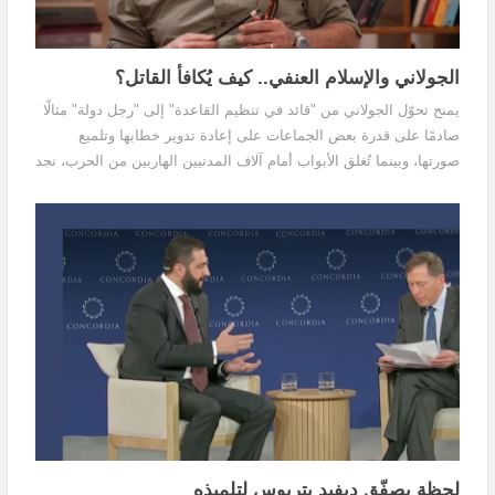
الجولاني والإسلام العنفي.. كيف يُكافأ القاتل؟
يمنح تحوّل الجولاني من "قائد في تنظيم القاعدة" إلى "رجل دولة" مثالًا
صادمًا على قدرة بعض الجماعات على إعادة تدوير خطابها وتلميع
صورتها، وبينما تُغلق الأبواب أمام آلاف المدنيين الهاربين من الحرب، نجد
أن زعيم تنظيمٍ دمويّ يُعامل بوصفه طرفًا يمكن التحاور معه.. هذا
التناقض يُظهر كيف يمكن لرايات "مكافحة الإرهاب" أن تُطوى حين تلتقي
مصالح الدول الكبرى مع أمراء الحرب.
لحظة يصفّق ديفيد بتريوس لتلميذه