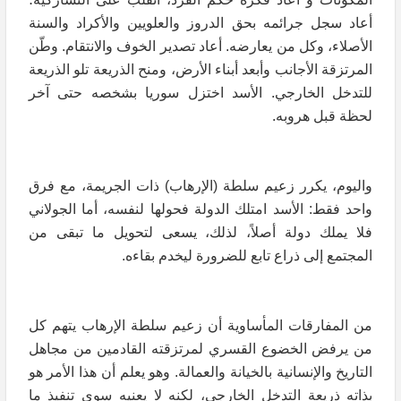
أعاد سجل جرائمه بحق الدروز والعلويين والأكراد والسنة
الأصلاء، وكل من يعارضه. أعاد تصدير الخوف والانتقام. وطّن
المرتزقة الأجانب وأبعد أبناء الأرض، ومنح الذريعة تلو الذريعة
للتدخل الخارجي. الأسد اختزل سوريا بشخصه حتى آخر
لحظة قبل هروبه.
واليوم، يكرر زعيم سلطة (الإرهاب) ذات الجريمة، مع فرق
واحد فقط: الأسد امتلك الدولة فحولها لنفسه، أما الجولاني
فلا يملك دولة أصلاً، لذلك، يسعى لتحويل ما تبقى من
المجتمع إلى ذراع تابع للضرورة ليخدم بقاءه.
من المفارقات المأساوية أن زعيم سلطة الإرهاب يتهم كل
من يرفض الخضوع القسري لمرتزقته القادمين من مجاهل
التاريخ والإنسانية بالخيانة والعمالة. وهو يعلم أن هذا الأمر هو
بذاته ذريعة التدخل الخارجي، لكنه لا يعنيه سوى تنفيذ ما