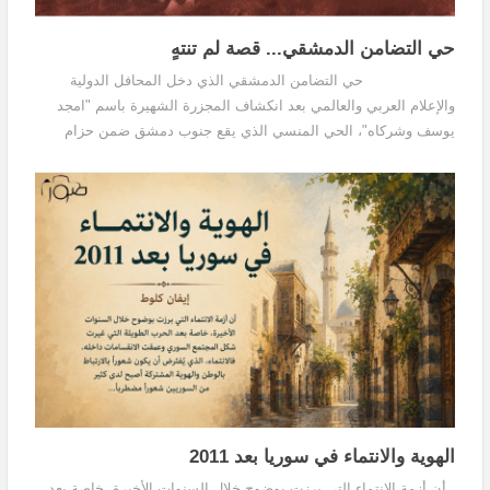
حي التضامن الدمشقي... قصة لم تنتهٍ
حي التضامن الدمشقي الذي دخل المحافل الدولية
والإعلام العربي والعالمي بعد انكشاف المجزرة الشهيرة باسم "امجد
يوسف وشركاه"، الحي المنسي الذي يقع جنوب دمشق ضمن حزام
العشوائيات التي تحيط بدمشق والمدن السورية...
الهوية والانتماء في سوريا بعد 2011
أن أزمة الانتماء التي برزت بوضوح خلال السنوات الأخيرة، خاصة بعد