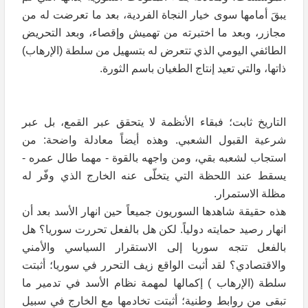
يبقَ أمامها سوى خيار النجاة الفردية، بعد ما تعرضت له من
مجازر، وبعد ما اختبرته من تهميش وإقصاء، وبعد التحريض
الطائفي اليومي الذي تتعرض له بتسهيل من سلطة (الإرهاب)
ذاتها، والتي تعيد إنتاج الطغيان باسم الثورة.
التاريخ ثابت؛ فبقاء الأنظمة لا يتحقق عبر القمع، بل عبر
شرعية القبول الشعبي. وهذه أيضاً معادلة واضحة: من
استجاب لشعبه بقي، ومن واجهه بالقوة - مهما طال عمره -
يسقط عند اللحظة التي يتخلّى عنه الخارج الذي وفّر له
مظلة الاستمرار.
هذه حقيقة شاهدها السوريون جميعاً حين انهار الأسد بعد أن
انهار رصيد حمايته دولياً. لكن هل بالفعل تحررت سوريا؟ هل
بالفعل تتجه سوريا إلى الاستقرار السياسي والأمني
والاقتصادي؟ لقد أثبت الواقع زيف التحرر في سوريا؛ أثبتت
سلطة (الإرهاب ) إكمالها لمهمة نظام الأسد في تدمير ما
تبقى من روابط وطنية؛ أثبتت تخادمها مع الخارج في سبيل