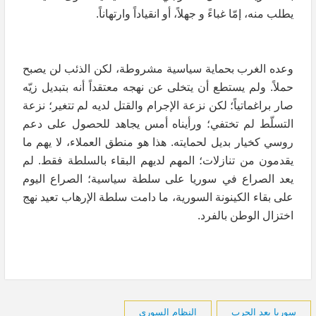
يطلب منه، إمّا غباءً و جهلاً، أو انقياداً وارتهاناً.
وعده الغرب بحماية سياسية مشروطة، لكن الذئب لن يصبح
حملاً. ولم يستطع أن يتخلى عن نهجه معتقداً أنه بتبديل زيّه
صار براغماتياً؛ لكن نزعة الإجرام والقتل لديه لم تتغير؛ نزعة
التسلّط لم تختفي؛ ورأيناه أمس يجاهد للحصول على دعم
روسي كخيار بديل لحمايته. هذا هو منطق العملاء، لا يهم ما
يقدمون من تنازلات؛ المهم لديهم البقاء بالسلطة فقط. لم
يعد الصراع في سوريا على سلطة سياسية؛ الصراع اليوم
على بقاء الكينونة السورية، ما دامت سلطة الإرهاب تعيد نهج
اختزال الوطن بالفرد.
سوريا بعد الحرب
النظام السوري