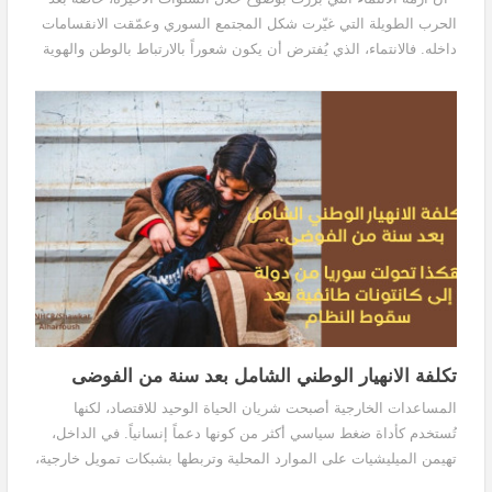
الحرب الطويلة التي غيّرت شكل المجتمع السوري وعمّقت الانقسامات
داخله. فالانتماء، الذي يُفترض أن يكون شعوراً بالارتباط بالوطن والهوية
المشتركة، أصبح لدى...
تكلفة الانهيار الوطني الشامل بعد سنة من الفوضى
المساعدات الخارجية أصبحت شريان الحياة الوحيد للاقتصاد، لكنها
تُستخدم كأداة ضغط سياسي أكثر من كونها دعماً إنسانياً. في الداخل،
تهيمن الميليشيات على الموارد المحلية وتربطها بشبكات تمويل خارجية،
ما جعل الاقتصاد السوري رهينة مزدوجة بين الخارج المانح والداخل