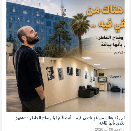
لم يعُد هناك من غدٍ نلتقي فيه .. أنتَ قُلتها يا وضاح الخاطر : تشتهرُ
بلادي بأنها بيّاعة
الأحد, 09 آب 2026