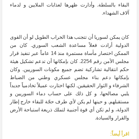
البقاء بالسلطة. وأدارت ظهرها لعذابات الملايين و لدماء
آلاف الشهداء.
كان يمكن لسوريا أن تتجنب هذا الخراب الطويل لو أن القوى
الدولية أرادت فعلاً مساعدة الشعب السوري. كان من
الممكن اختصار مأساة مستمرة منذ 14 عاماً عبر تنفيذ قرار
مجلس الأمن رقم 2254. كان بإمكانها أن تدعم تشكيل هيئة
حكم انتقالية تشاركية تضم جميع مكونات السوريين. وكان
بإمكانها دعم بناء مجلس عسكري وطني من الضباط
الشرفاء و الثوار الحقيقين. لكنها اختارت عميلاً تخادمياً جديداً
يلبي مصالحها، و كل ذلك على حساب دماء السوريين و
مستقبلهم. و حينها لم يكن لأي طرف حجّة للبقاء خارج إطار
الدولة، و لم تكن أي قوة أجنبية لتملك ذريعة استباحة الأرض
والقرار والسيادة.
اقرأ أيضاً: