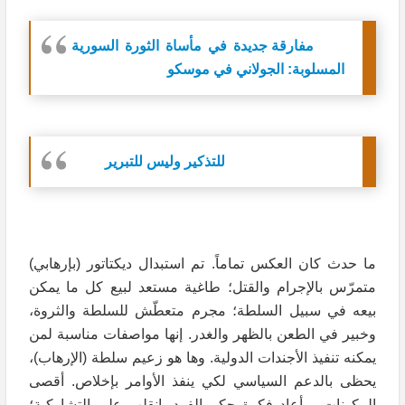
مفارقة جديدة في مأساة الثورة السورية
المسلوبة: الجولاني في موسكو
للتذكير وليس للتبرير
ما حدث كان العكس تماماً. تم استبدال ديكتاتور (بإرهابي)
متمرّس بالإجرام والقتل؛ طاغية مستعد لبيع كل ما يمكن
بيعه في سبيل السلطة؛ مجرم متعطّش للسلطة والثروة،
وخبير في الطعن بالظهر والغدر. إنها مواصفات مناسبة لمن
يمكنه تنفيذ الأجندات الدولية. وها هو زعيم سلطة (الإرهاب)،
يحظى بالدعم السياسي لكي ينفذ الأوامر بإخلاص. أقصى
المكونات و أعاد فكرة حكم الفرد، انقلب على التشاركية؛