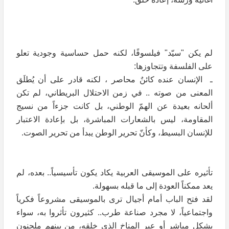
لم يكن "سيّد" فيلسوفًا، لكنه حمل حساسية وجودية تعلو
على الفلسفة وتتجاوزها:
ـ الإنسان عنده كائنٌ محاصر ، لكنه قادر على أن يُطلَق
المعنى من صوته .. في زمن الاحتلال البريطاني، لم تكن
ألحانه بعيدة عن الهمّ الوطني، بل كانت جزءاً من نسيج
المقاومة، ليس بالشعارات المباشرة، بل بإعادة الاعتبار
للإنسان البسيط، وكأنّ تحرير الوطن يبدأ من تحرير الصوت.
تأثيره على الموسيقى العربية يكاد يكون تأسيسياً.. بعده، لم
يعد ممكناً العودة إلى ما قبله بسهولة.
لقد فتح الباب أمام أجيال ترى بالموسيقى مشروعاً فكرياً
واجتماعياً، لا مجرد صناعة طرب.. كثيرون تأثروا به، سواء
بشكل مباشر أو عبر المناخ الذي خلقه، من بينهم ملحنون