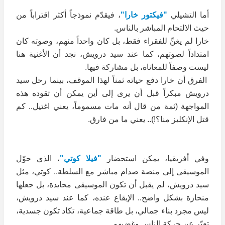
أما التشيلي
"فيكتور خارا"
، فيقدّم نموذجاً أكثر اقتراباً من
حيث الالتحام المباشر بالناس.
خارا لم يغنِّ للفقراء فقط، بل كان واحداً منهم، وصوته كان
امتداداً لصوتهم، كما عند سيد درويش، نجد أن الأغنية هنا
ليست وصفاً للمعاناة، بل مشاركة فيها.
الفرق أن خارا دفع حياته ثمناً لهذا الموقف، بينما رحل سيد
درويش مبكراً قبل أن يرى إلى أين يمكن أن تقوده هذه
المواجهة (ثمة من قال أنه مات مسموماً، يعني اغتيل.. كم
قتل الإنكليز منا؟!).. يعني ما من فارق.
وفي أفريقيا، يمكن استحضار
"فيلا كوتي"
، الذي حوّل
الموسيقى إلى منصة صدام مباشر مع السلطة.. كوتي، مثل
سيد درويش، لم يقبل أن تكون الموسيقى محايدة، بل جعلها
منحازة بشكل واضح.. الإيقاع عنده، كما عند سيد درويش،
ليس مجرد بناء جمالي، بل طاقة جماعية، تكاد تكون جسدية،
تعبّر عن حركة الناس وغضبهم.