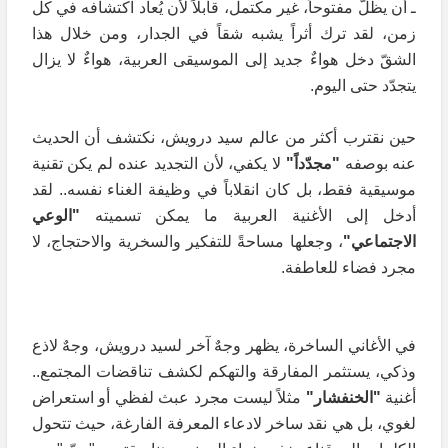
ـ أن يظلّ مفتوحاً، غير مكتمل، قابلاً لأن يُعاد اكتشافه في كل
زمن، لقد ترك أثراً يشبه شقاً في الجدار، ومن خلال هذا
الشقّ دخل هواءٌ جديد إلى الموسيقى العربية، هواءٌ لا يزال
يتجدّد حتى اليوم.
حين نقترب أكثر من عالم سيد درويش، نكتشف أن الحديث
عنه بوصفه
"مجدّداً"
لا يكفي، لأن التجديد عنده لم يكن تقنية
موسيقية فقط، بل كان انقلاباً في وظيفة الغناء نفسه.. لقد
أدخل إلى الأغنية العربية ما يمكن تسميته
"الوعي
الاجتماعي"
، وجعلها مساحةً للتفكير والسخرية والاحتجاج، لا
مجرد فضاء للعاطفة.
في الأغاني الساخرة، يظهر وجهٌ آخر لسيد درويش، وجهٌ لاذع
وذكي، يستثمر المفارقة والتهكم لكشف تناقضات المجتمع..
أغنية
"الخنفشار"
مثلاً ليست مجرد عبث لفظي أو استعراض
لغوي، بل هي نقد ساخر لادعاء المعرفة الفارغة، حيث تتحول