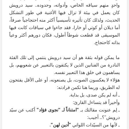
واحدٍ منهم سياقه الخاص، وأدواته، وحدوده.. سيد درويش
كان يعمل في بيئة لا تزال فيها الأغنية في طور التشكل
الحديث، ولذلك كان تأثيره تأسيسياً أكثر منه احتجاجياً صرفاً،
أما ديلان أو كوتي أو خارا، فقد جاءوا في سياقات كانت فيها
الموسيقى قد قطعت شوطاً أطول، فكان دورهم أكثر وعياً
بذاته كاحتجاج.
ما يمكن قوله بثقة هو أن سيد درويش ينتمي إلى تلك الفئة
النادرة من الفنانين الذين لا يكتفون بالتعبير عن شعوبهم، بل
يساهمون في خلق هذا التعبير نفسه.
هؤلاء لا يعكسون الصوت، بل يصنعونه، أو على الأقل يفتحون
له الطريق، وربما هنا تكمن فرادته:
ـ أنه لم يكن صدى، بل بداية.
وأخيراً قد يتساءل القارئ:
ـ لِم عنونت مقالتك بـ
"امتناناً لـ "نجوى فؤاد"
أكتب عن سيّد
درويش"؟.. أجيب:
ـ لأنها من السيّدات اللواتي
"أدين لهن".