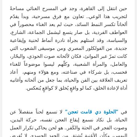
حين انتقل إلى القاهرة، وجد في المسرح الغنائي مساحةً
لتجريب هذا الوعي.. تعاون مع فرق مسرحية، وبدأ يقدّم
ألحاناً تكسر النمط السائد، حيث لم يعد الغناء محصوراً في
العواطف الفردية، بل صار يتسع ليشمل الجماعة، الشارع،
والسياسة، وقد استلهم بجرأة نادرة أنماط لحنية وإيقاعية
جديدة، من الفولكلور المصري ومن موسيقى الشعوب التي
كانت تمرّ عبر الموانئ، فكان لألحانه صوت الحوذي، والبحّار،
والعامل، والمرأة الشعبية، وكلّهم ليسوا موضوعاً للغناء
فحسب، بل شركاء في صناعته، ومع هؤلاء ومنهم، أعاد
تعريف العلاقة بين الفن والحياة، بما جعل من ألحانه وأغانيه
أداة لإعادة الخلق، كما لو واقعٍ يُخلق لا كواقعٍ يُنعكس.
في
"الحلوة دي قامت تعجن"
لا نسمع لحناً منفصلاً عن
الحياة، بل نكاد نسمع إيقاع العجن نفسه، حركة اليدين،
وصوت الفجر في الحتة والكَفر.. هو لحن يحاكي تكرار العمل
اليومي، وكأن الأغنية تُشتق من الجهد الجسدي لا تُفرض