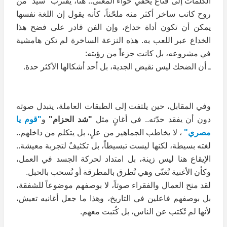
الكلمات إلى قناع يخفي خواء المعنى.. هنا، يقترب "سيّد" من
روح كاتب ساخر أكثر منه ملحّناً، كأنه يقول إن اللغة نفسها
يمكن أن تكون أداة خداع، وإن الفن قادر على فضح هذا
الخداع عبر اللعب به. هذه النزعة الساخرة لم تكن هامشية
في مشروعه، بل كانت جزءاً من رؤيته:
ـ أن الضحك ليس نقيض الجدية، بل أحد أشكالها الأكثر حدة.
وفي المقابل، حين يلتفت إلى الطبقات العاملة، يتبدل صوته
دون أن يفقد حدّته.. في أغانٍ مثل
"شد الحزام"
و
"قوم يا
مصري"
، لا يخاطب الجماهير من علٍ، بل يتكلم من داخلهم..
لغته بسيطة، لكنها ليست تبسيطاً، بل تكثيفٌ لتجربة معيشة..
الإيقاع هنا ليس زينة، بل امتداد لحركة الجسد في العمل،
وكأن الأغنية تُغنّى وهي تُطرق بالمطرقة أو تُسحب بالحبل.
لقد منح العمال والفقراء صوتاً، لا بوصفهم موضوعاً للشفقة،
بل بوصفهم فاعلين في التاريخ، وهذا ما جعل أغانيه تعيش،
لأنها لم تُكتب عن الناس، بل كُتبت معهم.