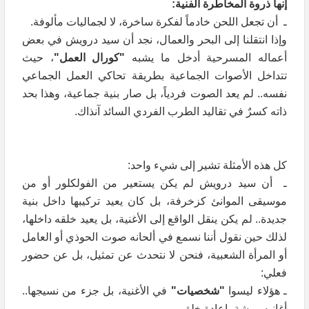
إنها ذروة المخاطرة الفنية:
ـ أن تجعل اللحن خادماً لفكرة ساخرة، لا لجماليات مألوفة.
وإذا انتقلنا إلى البحر والعمال، نجد أن سيد درويش في بعض
أعماله المسرحية أدخل ما يشبه
"كورال العمل"
، حيث
تتداخل الأصوات الجماعية بطريقة تحاكي العمل الجماعي
نفسه.. لم يعد الصوت فردياً، بل صار بنية جماعية، وهذا بحد
ذاته كسرٌ في تقاليد الطرب الفردي السائد آنذاك.
كل هذه الأمثلة تشير إلى شيء واحد:
ـ أن سيد درويش لم يكن يستعير من الفولكلور أو من
موسيقى الموانئ كزخرفة، بل كان يعيد تركيبها داخل بنية
جديدة.. لم يكن ينقل الواقع إلى الأغنية، بل يعيد خلقه داخلها،
لذلك حين نقول أننا نسمع في ألحانه صوت الحوذي أو العامل
أو المرأة الشعبية، فنحن لا نتحدث عن تمثيل، بل عن حضور
فعلي:
ـ هؤلاء ليسوا
"شخصيات"
في الأغنية، بل جزء من نسيجها..
أغانيه ورشة، إعادة خلق.