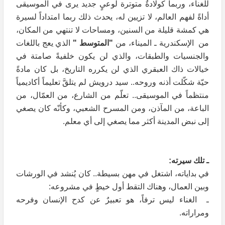
للغناء، وربما كولادةٌ متوترة لوعيٍ جديد يرى في الموسيقى
أداةً لفهم العالم، لا تزيين له، يحدث ذلك ربما امتداداً لسيرة
هي كمشة قليلة من السنين، ومساحات لا تنتهي من المكان،
من الإسكندرية ـ الميناء، من
"المتوسط "
الذي يعج باللغات
والجنسيات والطبقات، والذي لن يكون خلفيةً صامتة في
خيالات ذاك العبقري الذي لن يكرره التاريخ، بل كان مادةً
حيّة شكّلت أذنه وروحه.. سيد درويش لم يتلقَّ تعليماً أكاديمياً
منتظماً في الموسيقى.. تعلّم من الشارع، من العمّال، من
الباعة، من المآذن، ومن المسرح الشعبي، وكأنّه كان يصغي
إلى نبض المدينة أكثر مما يصغي إلى أي معلم.
ـ تلك سيرته:
في بداياته، اشتغل في مهن بسيطة.. كان يُنشد في الورشات
وبين العمال، وهناك التقط أول خيطٍ في مشروعه:
ـ الغناء ليس ترفاً، هو تعبيرٌ عن كدح الإنسان وفرحه
ومراراته.