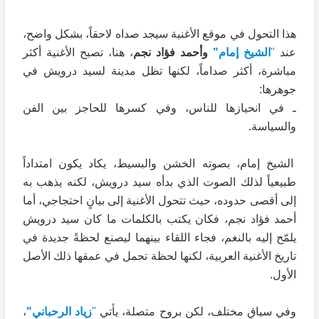
هذا التحول في موقع الأغنية سيجد صداه لاحقاً، بشكل واضح،
عند
"
الشيخ إمام"
وأحمد فؤاد نجم
، هنا، تصبح الأغنية أكثر
مباشرة، أكثر صداماً، لكنها تظل مدينة لسيد درويش في
جوهرها:
ـ في انحيازها للناس، وفي كسرها للحاجز بين الفن
والسياسة.
الشيخ إمام، بصوته الخشن والبسيط، يكاد يكون امتداداً
طبيعياً لذلك الصوت الذي بدأه سيد درويش، لكنه يذهب به
إلى أقصى حدوده، حيث تتحول الأغنية إلى بيانٍ احتجاجي، أما
أحمد فؤاد نجم، فكان يكتب بالكلمات ما كان سيد درويش
يلمّح إليه بالنغم، فجاء اللقاء بينهما ليصنع لحظةً جديدة في
تاريخ الأغنية العربية، لكنها لحظة تحمل في عمقها ذلك الأصل
الأول.
وفي سياقٍ مختلف، لكن بروحٍ متصلة، يأتي
"
زياد الرحباني"
،