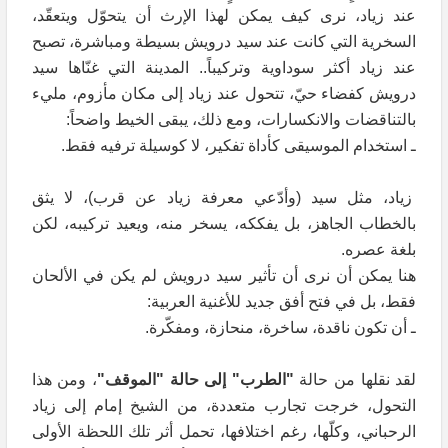
عند زياد، نرى كيف يمكن لهذا الإرث أن يتحوّل ويتعقّد،
السخرية التي كانت عند سيد درويش بسيطة ومباشرة، تصبح
عند زياد أكثر سوداوية وتركيباً.. المدينة التي غنّاها سيد
درويش كفضاء حيّ، تتحول عند زياد إلى مكان مأزوم، مليء
بالتناقضات والانكسارات، ومع ذلك، يبقى الخيط واضحاً:
ـ استخدام الموسيقى كأداة تفكير، لا كوسيلة ترفيه فقط.
زياد، مثل سيد (وأدّعي معرفة زياد عن قرب)، لا يثق
بالخطاب الجاهز، بل يفككه، يسخر منه، ويعيد تركيبه، لكن
بلغة عصره.
هنا يمكن أن نرى أن تأثير سيد درويش لم يكن في الألحان
فقط، بل في فتح أفق جديد للأغنية العربية:
ـ أن تكون ناقدة، ساخرة، منحازة، ومفكّرة.
لقد نقلها من حالة
"الطرب" إلى حالة "الموقف"
، ومن هذا
التحول، خرجت تجارب متعددة، من الشيخ إمام إلى زياد
الرحباني، وكلّها، رغم اختلافها، تحمل أثر تلك اللحظة الأولى