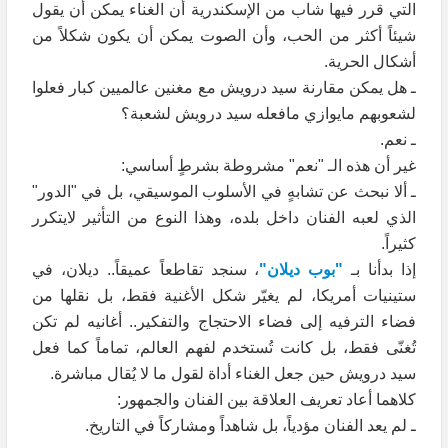
التي قرر فيها شاب من الإسكندرية أن الغناء يمكن أن يقول
شيئاً أكثر من الحب، وأن الصوت يمكن أن يكون شكلاً من
أشكال الحرية.
ـ هل يمكن مقارنة سيد درويش مع مغنين عالميين كبار فعلوا
لشعوبهم مايوازي مافعله سيد درويش لشعبة؟
ـ نعم.
غير أن هذه الـ "نعم" مشروطة بشرطٍ أساسي:
ـ ألا نبحث عن تشابهٍ في الأسلوب الموسيقي، بل في "الدور"
الذي لعبه الفنان داخل بلده، وهذا النوع من التأثير لايتكرر
كثيراً.
إذا بدأنا بـ
"بوب ديلان"
، سنجد تقاطعاً عميقاً.. ديلان، في
ستينيات أمريكا، لم يغيّر شكل الأغنية فقط، بل نقلها من
فضاء الترفيه إلى فضاء الاحتجاج والتفكير.. أغانيه لم تكن
تُغنّى فقط، بل كانت تُستخدم لفهم العالم، تماماً كما فعل
سيد درويش حين جعل الغناء أداة لقول ما لا يُقال مباشرة.
كلاهما أعاد تعريف العلاقة بين الفنان والجمهور:
ـ لم يعد الفنان مؤدياً، بل شاهداً ومشاركاً في التاريخ.