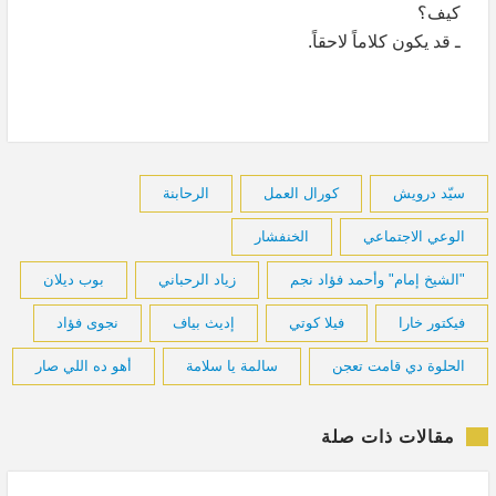
كيف؟
ـ قد يكون كلاماً لاحقاً.
سيّد درويش
كورال العمل
الرحابنة
الوعي الاجتماعي
الخنفشار
"الشيخ إمام" وأحمد فؤاد نجم
زياد الرحباني
بوب ديلان
فيكتور خارا
فيلا كوتي
إديث بياف
نجوى فؤاد
الحلوة دي قامت تعجن
سالمة يا سلامة
أهو ده اللي صار
مقالات ذات صلة