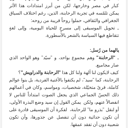
كبار في مصر وخارجها، لكن من أبرز امتدادات هذا الأثر
يمكن تلمّسه في تجربة الرحابنة، الذين، رغم اختلاف السياق
الجغرافي والثقافي، حملوا روحاً قريبة من روحه:
ـ تحويل الموسيقى إلى مسرحٍ للحياة اليومية، وإلى لغةٍ
تتقاطع فيها السياسة بالشعر بالأسطورة.
يالهما من رُسل:
ـ
"الرحابنة"
وهم مجموع بواحد، و "سيّد" وهو الواحد الذي
صار مجاميع.
كيف لايكون لنا آلهة ولنا كل هذا
"الرحابنة والدراويش"
؟
الرحابنة، كما "سيد"، لم يكتفوا بالأغنية الفردية، بل بنوا عوالم
كاملة، قرىً متخيّلة، شخصيات، ومواسم، وكان في أعمالهم
ذلك الحسّ الجماعي الذي يجعل الصوت امتداداً للناس لا
انفصالاً عنهم، ولكن يمكن القول إن سيد وضع البذرة الأولى،
أو لنقل "بذرو ما" للرحابنة، لفكرة أن الموسيقى قادرة على
أن تكون حداثية دون أن تنفصل عن جذورها، وأن تكون
شعبية دون أن تفقد عمقها.