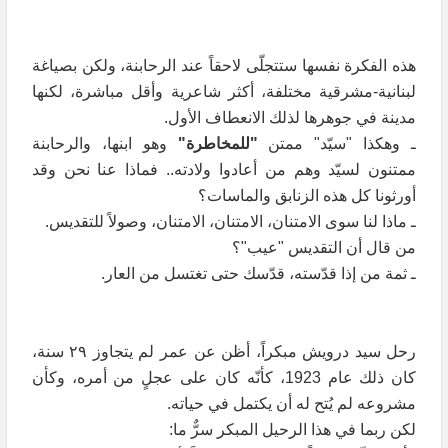
هذه الفكرة نفسها ستتجلّى لاحقاً عند الرحابنة، ولكن بصياغة
لبنانية-مشرقية مختلفة، أكثر شاعرية وأقل مباشرة، لكنها
مدينة في جوهرها لذلك الانعطاف الأول.
ـ وهكذا "سيّد" ممتن
"للمخاطرة"
وهو ابنها، والرحابنة
ممتنون لسيّد وهم من أعادوا ولادته.. فماذا عنا نحن وقد
أورثونا كل هذه الزنابق والماسات؟
ـ ماذا لنا سوى الامتنان، الامتنان، الامتنان، وصولاً للتقديس.
من قال أن التقديس "عيب"؟
ـ ثمة من إذا قدّسته، قدّسك حتى تغتسل من العار.
رحل سيد درويش مبكراً، أظن عن عمر لم يتجاوز ٢٩ سنة،
كان ذلك عام 1923، كأنّه كان على عجلٍ من أمره، وكأن
مشروعه لم يُتح له أن يكتمل في حياته.
لكن ربما في هذا الرحيل المبكر سرٌّ ما: