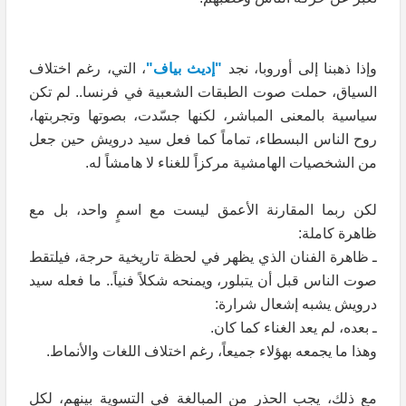
وإذا ذهبنا إلى أوروبا، نجد
"إديث بياف"
، التي، رغم اختلاف
السياق، حملت صوت الطبقات الشعبية في فرنسا.. لم تكن
سياسية بالمعنى المباشر، لكنها جسّدت، بصوتها وتجربتها،
روح الناس البسطاء، تماماً كما فعل سيد درويش حين جعل
من الشخصيات الهامشية مركزاً للغناء لا هامشاً له.
لكن ربما المقارنة الأعمق ليست مع اسمٍ واحد، بل مع
ظاهرة كاملة:
ـ ظاهرة الفنان الذي يظهر في لحظة تاريخية حرجة، فيلتقط
صوت الناس قبل أن يتبلور، ويمنحه شكلاً فنياً.. ما فعله سيد
درويش يشبه إشعال شرارة:
ـ بعده، لم يعد الغناء كما كان.
وهذا ما يجمعه بهؤلاء جميعاً، رغم اختلاف اللغات والأنماط.
مع ذلك، يجب الحذر من المبالغة في التسوية بينهم، لكل