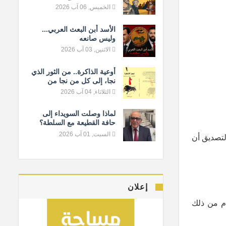
المعيار الإنساني
الخميس, 06 آب 2026
الأسد أبن البعث العربي...
وليس صانعه
الاثنين, 03 آب 2026
أوعية الذاكرة.. من الثور الذي
نجا، إلى كل من نجا من
النسيان
الثلاثاء, 04 آب 2026
لماذا وصلت السويداء إلى
حافة القطيعة مع السلطة؟
السبت, 01 آب 2026
لتصديق أن
إعلان
أم من ذلك