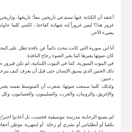
أعتقد أن الكتابة عنها تستدعي تاريخين معاً؛ تاريخها، وتاريخي
غرور هذا؟ ليس غروراً إنه شهادة كفاءة) ، لكنني كلما حاول
يضيء الآخر.
أنا ابن سورية التي كانت تبحث دائماً عن نافذة تطل على البح
كان صوتها يعبرها كما يعبر الضوء زجاج النافذة.
في البيوت السورية، كما في البيوت اللبنانية، لم تكن فيروز 
ذلك الحنين الذي يسبق الإنسان حتى قبل أن يعرف كيف يترج
ـ حنين.
ولذلك، كلما سمعت صوتها، شعرت أن المتوسط نفسه يغني، ليس
والإغريق، والرومان، والعرب، والصليبيون، والعثمانيون، وكل 
لم يصنع الرحابنة مدرسة موسيقية فحسب، بل أعادوا اختراع ال
بكفيا أو أنطلياس أو بشري أو زحلة أو (بمهرية موطن أحفا