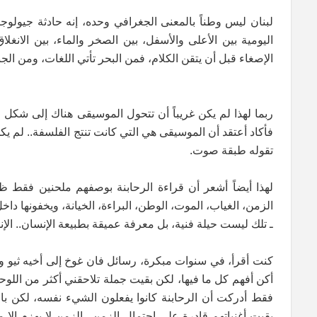
لبنان ليس وطناً بالمعنى الجغرافي وحده، إنه حادثة جيولوجي
اليومية بين الأعلى والأسفل، بين الصخر والماء، بين الانغلا
الإصغاء قبل أن يتقن الكلام، فمن البحر تأتي اللغات، ومن الجبل
ربما لهذا لم يكن غريباً أن تتحول الموسيقى هناك إلى شكل
فأكاد أعتقد أن الموسيقى هي التي كانت تنتج الفلسفة.. لم يك
تقوله طبقة صوت.
لهذا أيضاً أشعر أن قراءة الرحابنة بوصفهم ملحنين فقط ظلم ل
الزمن، الغياب، الموت، الوطن، البراءة، الخيانة، ويخفونها د
ـ تلك ليست حيلة فنية، بل معرفة عميقة بطبيعة الإنسان.. الإن
كنت أقرأ، في سنوات مبكرة، رسائل فان غوخ إلى أخيه ثيو 
أكن أفهم كل ما فيها، لكن بقيت جملة تلاحقني أكثر من اللوحا
فقط أدركت أن الرحابنة كانوا يفعلون الشيء نفسه، لكن بالم
بقيت أغنياتهم قادرة على احتمال الزمن.. الزمن لا يهزم إل