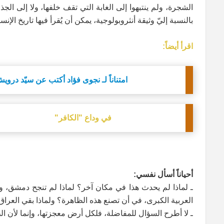
الشجرة، ولم ينتبهوا إلى الغابة التي تقف خلفها، ولا إلى الجذور
بالنسبة إليّ وثيقة أنثروبولوجية، يمكن أن يُقرأ فيها تاريخ ال
اقرأ أيضاً:
امتناناً لـ نجوى فؤاد أكتب عن سيّد دروي
في وداع "الكافر"
أحياناً أسأل نفسي:
ـ لماذا لم يحدث هذا في مكان آخر؟ لماذا لم تنجح دمشق، وهي
العربية الكبرى، في أن تصنع هذه الظاهرة؟ ولماذا بقي العرا
ـ لا أطرح السؤال للمفاضلة، فلكل أرض معجزتها، وإنما لأن الظ