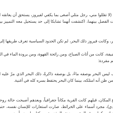
 (لا تقللوا مني، رجل مثلي أصغى بما يكفي لفيروز، يستحق أن يعانقه الت
ت الفصل بينهما، اكتشفت أنهما تشابكا إلى حد يستحيل معه التمييز ب
ر، وكانت فيروز ذلك البحر، لم تكن الحدود السياسية تعرف طريقها إلى 
ضيفة، كانت من أثاث الصباح، ومن رائحة القهوة، ومن برودة الماء في ا
م مفردة:
 البحر بوصفه ماءً، بل بوصفه ذاكرةً، ذلك البحر الذي مرّ عليه ال
من ظن أنه امتلكه، بينما كان البحر يحتفظ بسره كله في أغنية.
مكان، قبلهم كانت القرية مكاناً جغرافياً، وبعدهم أصبحت حالة روحية
دي)، مجرد أسماء على الخرائط، صارت استعارات للإنسان نفسه، حتى