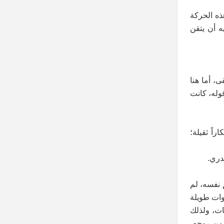
ذه الحركة
يه أن يتقن
، أما هنا
وله، كانت
راً ثقيلة؛
دري.
 نفسه، لم
نوات طويلة
ات، ولذلك
 من روحه،