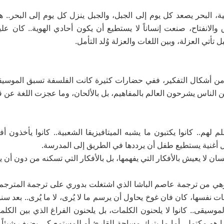
ة، البحر يصعد كل يوم إلى الجبل، والجبل ينزل كل يوم إلى البحر.. ه
ق والانفتاح، صنعت إنساناً لا يستطيع أن يكون أحادي الهوية.. كان عل
 تأتي العزلة، وبين اللغات والعزلة وُلد التأمل.
 من أشكال التفكير، ففي حضارات كثيرة كانت الفلسفة تسبق الموسيقى
ن الناس يشرحون العالم بالمفاهيم، بل بالألحان، وما عجزت اللغة عن ق
هم.. كانوا يكتبون ما يشبه الميتافيزيقا الشعبية.. كانوا يأخذون أفكا
اخل أغنية يستطيع طفل أن يرددها في الطريق إلى المدرسة.
سان لا يعيش بالأفكار التي يفهمها، بل بالأفكار التي تسكنه من دون أن ي
وهي من ترجمة عاصم الباشا الذي اشتغلت بدوري على ترجمة المترجم
ت نفسها، كان فان غوخ يحاول أن يرسم ما لا يُرى، لا ما يُرى.. بعد س
وسيقى.. كانوا لا يلحنون الكلمات، بل يلحنون الفراغ الذي بين الكلم
ا ما هو مكتمل، أما ما يترك مساحة للقارئ أو للمستمع كي يضيف شيئاً