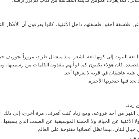
حباني، كما يعرف المؤمن مدينته المقدسة من كتاب لم يزر أرضه.
 فلاسفة أخفوا فلسفتهم داخل الأغنية، كانوا يعرفون أن الأفكار الث
لغة البيوت إلى كونها لغة الشعر. منذ ميشال طراد، مروراً بجوزيف حر
قصيدة. كان هؤلاء يكتبون كما لو أنهم ينقذون الكلمات من رسميتها، ويع
 عليه عاشقان في قرية لا يعرفها أحد.
جد فيها حنجرتها الأخيرة.
 زياد.
 النهر من أحد فروعه، ومع زياد كنت أتعرف، مرة أخرى، إلى ذلك ال
ولا الأغنية عن الحياة، ولا الجملة الموسيقية عن الصمت الذي يسبقها.
 جبال لبنان، بينما تظل أغصانها مفتوحة على العالم.
روز.