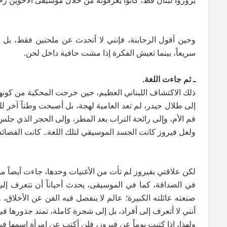
يزوروا لبنان قط، كانوا يعرفونه من خلال موسيقى الأخوين ر
وحين أقول الرحابنة، فإنني لا أتحدث عن ملحنين فقط، بل عن
سريعاً، بينما تعيش الفكرة إذا مشت حافية داخل لحن.
ـ ثم جاءت اللغة.
ذلك الاكتشاف اللبناني العظيم، حين خرجت المحكية من كونها 
إلى طلال حيدر، لم تعد العامية لهجة، بل أصبحت وطناً آخر لل
فم الأم، وإلى رائحة التراب بعد المطر، وإلى الحجر الذي جلس
ولعل فيروز كانت الجسد الموسيقي لتلك اللغة.. كانت القصائد ت
لكن علاقتي بفيروز لم تأت من الأغنيات وحدها، جاءت أيضاً من
في الصداقة، كما في الموسيقى، يحدث أحياناً أن نتعرف إلى
صنعته عائلته الكبيرة؛ عالم لا ينفصل فيه الفن عن الأخلاق، 
أنني لا أتعرف إلى أفراد، بل إلى شجرة كاملة، تمتد جذورها في
ولهذا، إذا كتبت يوماً عن فيروز، فلن أكتب عن امرأة اسمها في