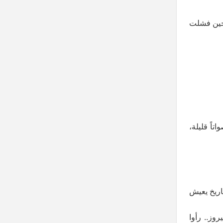
 حين فشلت
اً قليلة،
اريخ يعيش
وز.. رأوا